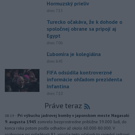
Hormuzský prieliv
dnes 7:15
Turecko očakáva, že k dohode o
spoločnej obrane sa pripojí aj
Egypt
dnes 7:06
Ľubomíra je kolegiálna
dnes 6:45
FIFA odsúdila kontroverzné
informácie ohľadom prezidenta
Infantina
dnes 7:10
Práve teraz
-
Pri výbuchu jadrovej bomby v japonskom meste Nagasaki
08:19
9. augusta 1945
zomrelo bezprostredne približne 39.000 ľudí, do
konca roka potom podľa odhadov až okolo 60.000-80.000. V
rozhovore pri príležitosti 81. výročia tejto udalosti to uviedol jadrový