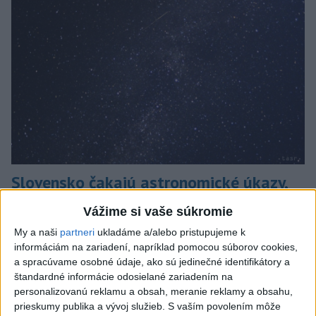
Slovensko čakajú astronomické úkazy,
zatmenie Slnka striedajú Perzeidy
Vážime si vaše súkromie
Zatmenie sa začne najskôr na východe krajiny.
My a naši
partneri
ukladáme a/alebo pristupujeme k
dnes 7:36
informáciám na zariadení, napríklad pomocou súborov cookies,
a spracúvame osobné údaje, ako sú jedinečné identifikátory a
Slovensko
štandardné informácie odosielané zariadením na
personalizovanú reklamu a obsah, meranie reklamy a obsahu,
Fico: Suchá musia viesť k
prieskumy publika a vývoj služieb.
S vaším povolením môže