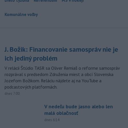
Dielo týždňa
Referendum
MS v hokeji
Komunálne voľby
J. Božik: Financovanie samospráv nie je
ich jediný problém
V relácii Štúdio TASR sa Oliver Remiaš o reforme samospráv
rozprával s predsedom Združenia miest a obcí Slovenska
Jozefom Božikom. Reláciu nájdete aj na YouTube a
podcastových platformách.
dnes 7:00
V nedeľu bude jasno alebo len
malá oblačnosť
dnes 6:14