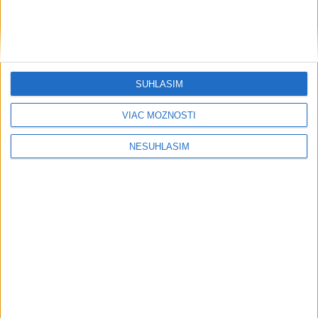
SÚHLASÍM
VIAC MOŽNOSTÍ
NESÚHLASÍM
Publicistika
....