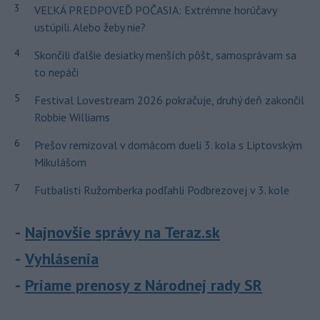
3
VEĽKÁ PREDPOVEĎ POČASIA: Extrémne horúčavy
ustúpili. Alebo žeby nie?
4
Skončili ďalšie desiatky menších pôšt, samosprávam sa
to nepáči
5
Festival Lovestream 2026 pokračuje, druhý deň zakončil
Robbie Williams
6
Prešov remizoval v domácom dueli 3. kola s Liptovským
Mikulášom
7
Futbalisti Ružomberka podľahli Podbrezovej v 3. kole
Najnovšie správy na Teraz.sk
Vyhlásenia
Priame prenosy z Národnej rady SR