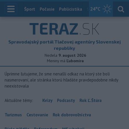
24
°C
Index
Šport
Počasie
Publicistika
Slovensko
Zahranič
TERAZ
.SK
Spravodajský portál Tlačovej agentúry Slovenskej
republiky
Nedela
9. august 2026
Meniny má
Ľubomíra
Úprimne ľutujeme, že sme nenašli odkaz na ktorý ste boli
nasmerovaní, ale stránka ktorú hľadáte pravdepodobne nikdy
neexistovala
Aktuálne témy:
Kvízy
Podcasty
Rok Ľ.Štúra
Turizmus
Cestovanie
Rok dobrovoľníctva