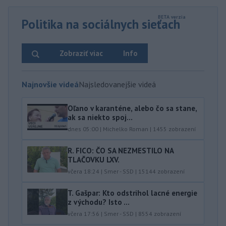
Politika na sociálnych sieťach
Zobraziť viac
Info
Najnovšie videá
Najsledovanejšie videá
Oľano v karanténe, alebo čo sa stane,
ak sa niekto spoj...
dnes 05:00
|
Michelko Roman
|
1455
zobrazení
R. FICO: ČO SA NEZMESTILO NA
TLAČOVKU LXV.
včera 18:24
|
Smer - SSD
|
15144
zobrazení
T. Gašpar: Kto odstrihol lacné energie
z východu? Isto ...
včera 17:56
|
Smer - SSD
|
8554
zobrazení