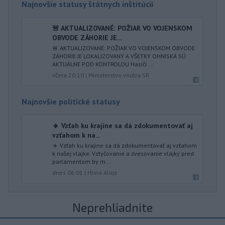
Najnovšie statusy štátnych inštitúcií
🚨 AKTUALIZOVANÉ: POŽIAR VO VOJENSKOM
OBVODE ZÁHORIE JE...
🚨 AKTUALIZOVANÉ: POŽIAR VO VOJENSKOM OBVODE
ZÁHORIE JE LOKALIZOVANÝ A VŠETKY OHNISKÁ SÚ
AKTUÁLNE POD KONTROLOU Hasiči ...
včera 20:10
|
Ministerstvo vnútra SR
Najnovšie politické statusy
🔹 Vzťah ku krajine sa dá zdokumentovať aj
vzťahom k na...
🔹 Vzťah ku krajine sa dá zdokumentovať aj vzťahom
k našej vlajke. Vztyčovanie a zvesovanie vlajky pred
parlamentom by m...
dnes 06:01
|
Hlina Alojz
Neprehliadnite