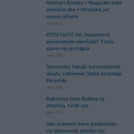
Venhart:Bomba v Nagasaki bola
silnejšia ako v Hirošime,no
menej účinná
dnes 8:24
OTESTUJTE SA: Rozumiete
slovenským nárečiam? Tieto
slová vás potrápia
dnes 7:00
Slovensko čakajú astronomické
úkazy, zatmenie Slnka striedajú
Perzeidy
dnes 7:36
Rakovina Joea Bidena sa
zhoršila, tvrdí syn
dnes 7:19
Irán stanovil nové podmienky
na obnovenie plavby cez