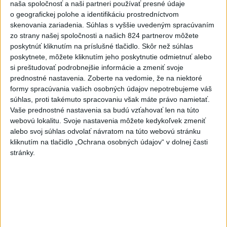
naša spoločnosť a naši partneri používať presné údaje
razantnejšej ochrane vody na
o geografickej polohe a identifikáciu prostredníctvom
Slovensku
skenovania zariadenia. Súhlas s vyššie uvedeným spracúvaním
včera 21:39
zo strany našej spoločnosti a našich 824 partnerov môžete
poskytnúť kliknutím na príslušné tlačidlo. Skôr než súhlas
Polícia vyzýva mladých, aby boli opatrní s požívaním
poskytnete, môžete kliknutím jeho poskytnutie odmietnuť alebo
alkoholu
si preštudovať podrobnejšie informácie a zmeniť svoje
prednostné nastavenia.
Zoberte na vedomie, že na niektoré
MZVEZ: V Nemecku zavedú zákaz konzumácie alkoholu na
formy spracúvania vašich osobných údajov nepotrebujeme váš
staniciach
súhlas, proti takémuto spracovaniu však máte právo namietať.
Vaše prednostné nastavenia sa budú vzťahovať len na túto
POZOR NA HARÚČAVY: SHMÚ vydalo výstrahy prvého
webovú lokalitu. Svoje nastavenia môžete kedykoľvek zmeniť
stupňa pred teplom
alebo svoj súhlas odvolať návratom na túto webovú stránku
kliknutím na tlačidlo „Ochrana osobných údajov“ v dolnej časti
Zahraničie
stránky.
Venhart:Bomba v Nagasaki bola
silnejšia ako v Hirošime,no menej
účinná
dnes 8:24
ICE chce do konca mesiaca vybaviť každého agenta v teréne