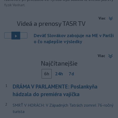
fyzik Venhart.
Viac
Videá a prenosy TASR TV
Deväť Slovákov zabojuje na ME v Paríži
o čo najlepšie výsledky
Viac
Najčítanejšie
6h
24h
7d
DRÁMA V PARLAMENTE: Poslankyňa
1
hádzala do premiéra vajíčka
2
SMRŤ V HORÁCH: V Západných Tatrách zomrel 76-ročný
turista