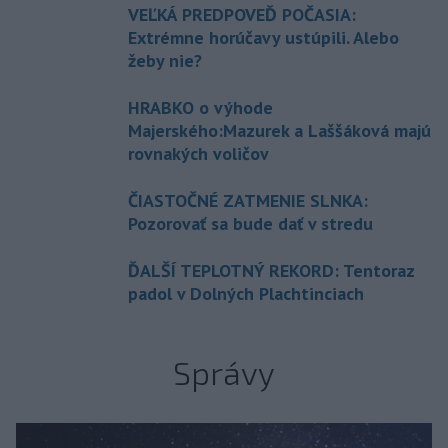
VEĽKÁ PREDPOVEĎ POČASIA:
Extrémne horúčavy ustúpili. Alebo
žeby nie?
HRABKO o výhode
Majerského:Mazurek a Laššáková majú
rovnakých voličov
ČIASTOČNÉ ZATMENIE SLNKA:
Pozorovať sa bude dať v stredu
ĎALŠÍ TEPLOTNÝ REKORD: Tentoraz
padol v Dolných Plachtinciach
Správy