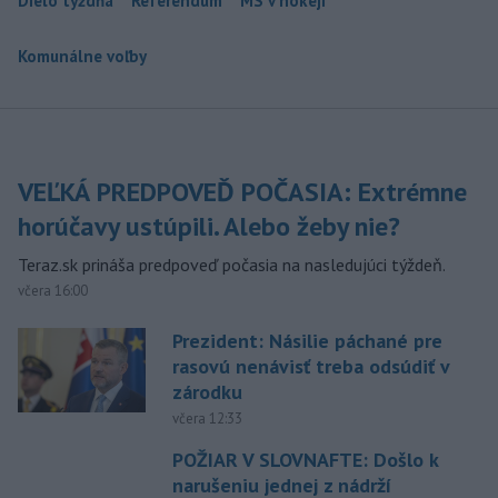
Dielo týždňa
Referendum
MS v hokeji
Komunálne voľby
VEĽKÁ PREDPOVEĎ POČASIA: Extrémne
horúčavy ustúpili. Alebo žeby nie?
Teraz.sk prináša predpoveď počasia na nasledujúci týždeň.
včera 16:00
Prezident: Násilie páchané pre
rasovú nenávisť treba odsúdiť v
zárodku
včera 12:33
POŽIAR V SLOVNAFTE: Došlo k
narušeniu jednej z nádrží