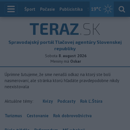
19
°C
Index
Šport
Počasie
Publicistika
Slovensko
Zahranič
TERAZ
.SK
Spravodajský portál Tlačovej agentúry Slovenskej
republiky
Sobota
8. august 2026
Meniny má
Oskar
Úprimne ľutujeme, že sme nenašli odkaz na ktorý ste boli
nasmerovaní, ale stránka ktorú hľadáte pravdepodobne nikdy
neexistovala
Aktuálne témy:
Kvízy
Podcasty
Rok Ľ.Štúra
Turizmus
Cestovanie
Rok dobrovoľníctva