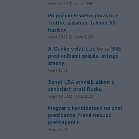
aktualizované
včera 14:20
,
včera 15:46
Pri požiari lesného porastu v
Trstíne zasahuje takmer 50
hasičov
aktualizované
včera 20:21
,
včera 21:05
A. Danko vylúčil, že by sa SNS
pred voľbami spájala, avizuje
zmeny
včera 18:51
Senát USA schválil zákon o
sankciách proti Rusku
aktualizované
včera 19:50
,
včera 20:20
Magyar o kandidátoch na post
prezidenta: Mená nebudú
prekvapením
včera 17:31