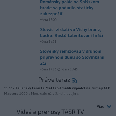
Románsky palác na Spišskom
hrade sa podarilo staticky
zabezpečiť
včera 18:00
Slováci získali vo Vichy bronz,
Lacko: Rastú talentovaní hráči
včera 15:51
Slovenky remizovali v druhom
prípravnom dueli so Slovinkami
2:2
aktualizované
včera 17:13
,
včera 19:45
Práve teraz
-
Taliansky tenista Matteo Arnaldi vypadol na turnaji ATP
21:30
Masters 1000
v Montreale už v 3. kole dvojhry.
Viac
Videá a prenosy TASR TV