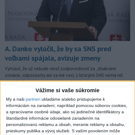
A. Danko vylúčil, že by sa SNS pred
voľbami spájala, avizuje zmeny
Vyhlásil, že už nebude niesť zodpovednosť za „zbabrané
zonácie, odposluchy ani za iné veci, s ktorými SNS nemá nič
spoločné“.
včera 18:51
Vážime si vaše súkromie
My a naši
partneri
ukladáme a/alebo pristupujeme k
Slovensko
informáciám na zariadení, napríklad pomocou súborov cookies,
a spracúvame osobné údaje, ako sú jedinečné identifikátory a
KDH od polície očakáva rýchle
štandardné informácie odosielané zariadením na
vyšetrenie útoku na cudzincov v
personalizovanú reklamu a obsah, meranie reklamy a obsahu,
Nitre
prieskumy publika a vývoj služieb.
S vaším povolením môže