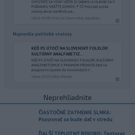
CHYSTÁTE SA VON? UŽITE SI ZÁBAVU A HLAVNE SA V
PORIADKU VRÁŤTE DOMOV📍 👮‍♂️ Policajti počas
nočnej akcie navštívili pa...
včera 18:00
|
Polícia Slovenskej republiky
Najnovšie politické statusy
KEĎ PS ÚTOČÍ NA SLOVENSKÝ FOLKLÓR:
KULTÚRNY ANALFABETIZ...
KEĎ PS ÚTOČÍ NA SLOVENSKÝ FOLKLÓR: KULTÚRNY
ANALFABETIZMUS V PRIAMOM PRENOSE Keď sa
progresívci pustia do slovenských t...
včera 20:50
|
Kéry Marián
Neprehliadnite
ČIASTOČNÉ ZATMENIE SLNKA:
Pozorovať sa bude dať v stredu
ĎALŠÍ TEPLOTNÝ REKORD: Tentoraz