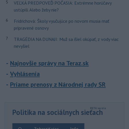
5
VEĽKÁ PREDPOVEĎ POČASIA: Extrémne horúčavy
ustúpili. Alebo žeby nie?
6
Fridrichová: Školy vyučujúce po novom musia mať
pripravené osnovy
7
TRAGÉDIA NA DUNAJI: Muž sa išiel okúpať, z vody viac
nevyšiel
Najnovšie správy na Teraz.sk
Vyhlásenia
Priame prenosy z Národnej rady SR
Politika na sociálnych sieťach
Zobraziť viac
Info