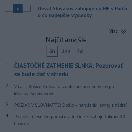
Deväť Slovákov zabojuje na ME v Paríži
o čo najlepšie výsledky
Viac
Najčítanejšie
6h
24h
7d
ČIASTOČNÉ ZATMENIE SLNKA: Pozorovať
1
sa bude dať v stredu
2
V časti Košice-Krásna otvorili park pomenovaný po
kňazovi Semivanovi
3
POŽIAR V SLOVNAFTE: Došlo k narušeniu jednej z nádrží
4
Pri požiari lesného porastu v Trstíne zasahuje takmer 50
hasičov