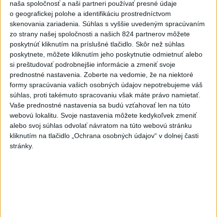
včera 18:06
naša spoločnosť a naši partneri používať presné údaje
o geografickej polohe a identifikáciu prostredníctvom
Rezort školstva pomôže samosprávam s určovaním
skenovania zariadenia. Súhlas s vyššie uvedeným spracúvaním
školských obvodov
zo strany našej spoločnosti a našich 824 partnerov môžete
poskytnúť kliknutím na príslušné tlačidlo. Skôr než súhlas
O jedného prevádzača menej: Prispela k tomu aj slovenská
poskytnete, môžete kliknutím jeho poskytnutie odmietnuť alebo
polícia
si preštudovať podrobnejšie informácie a zmeniť svoje
prednostné nastavenia.
Zoberte na vedomie, že na niektoré
POŽIAR V SLOVNAFTE: Došlo k narušeniu jednej z nádrží
formy spracúvania vašich osobných údajov nepotrebujeme váš
súhlas, proti takémuto spracovaniu však máte právo namietať.
Vaše prednostné nastavenia sa budú vzťahovať len na túto
Zahraničie
webovú lokalitu. Svoje nastavenia môžete kedykoľvek zmeniť
alebo svoj súhlas odvolať návratom na túto webovú stránku
Turecko: Nová obranná dohoda nie v
kliknutím na tlačidlo „Ochrana osobných údajov“ v dolnej časti
stránky.
rozpore so záväzkami voči NATO
včera 22:09
Ruská ambasáda označila nález dronu na letisku v Lipsku za
provokáciu