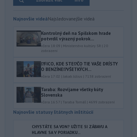
Najnovšie videá
Najsledovanejšie videá
Kontrolný deň na Spišskom hrade
potvrdil výrazný pokrok...
včera 18:09
|
Ministerstvo kultúry SR
|
20
zobrazení
⁉️FICO, KDE STE⁉️ČO TIE VAŠE DRÍSTY
O BENZÍNE⁉️VŠETKÝCH...
včera 17:02
|
Jakab Július
|
7138
zobrazení
Taraba: Rozvíjame všetky kúty
Slovenska
včera 16:57
|
Taraba Tomáš
|
4699
zobrazení
Najnovšie statusy štátnych inštitúcií
CHYSTÁTE SA VON? UŽITE SI ZÁBAVU A
HLAVNE SA V PORIADKU...