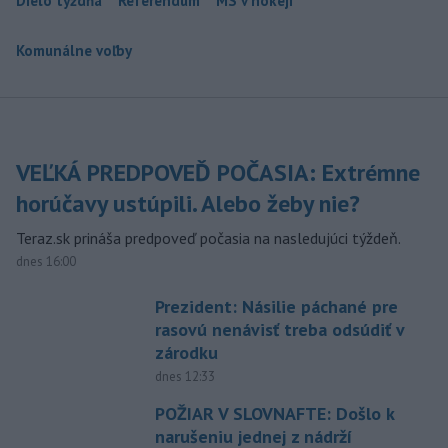
Dielo týždňa
Referendum
MS v hokeji
Komunálne voľby
VEĽKÁ PREDPOVEĎ POČASIA: Extrémne
horúčavy ustúpili. Alebo žeby nie?
Teraz.sk prináša predpoveď počasia na nasledujúci týždeň.
dnes 16:00
Prezident: Násilie páchané pre
rasovú nenávisť treba odsúdiť v
zárodku
dnes 12:33
POŽIAR V SLOVNAFTE: Došlo k
narušeniu jednej z nádrží