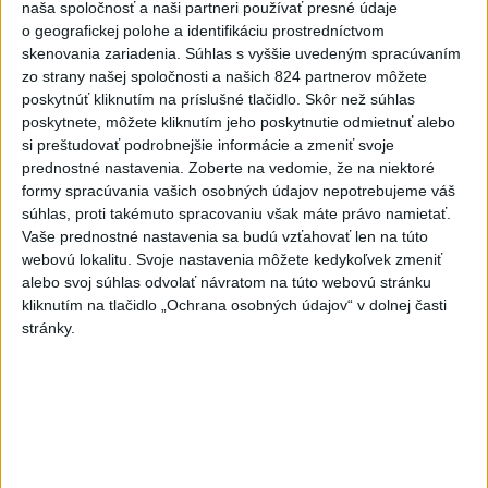
naša spoločnosť a naši partneri používať presné údaje
dnes 16:37
o geografickej polohe a identifikáciu prostredníctvom
skenovania zariadenia. Súhlas s vyššie uvedeným spracúvaním
O jedného prevádzača menej: Prispela k tomu aj slovenská
zo strany našej spoločnosti a našich 824 partnerov môžete
polícia
poskytnúť kliknutím na príslušné tlačidlo. Skôr než súhlas
poskytnete, môžete kliknutím jeho poskytnutie odmietnuť alebo
POŽIAR V SLOVNAFTE: Došlo k narušeniu jednej z nádrží
si preštudovať podrobnejšie informácie a zmeniť svoje
prednostné nastavenia.
Zoberte na vedomie, že na niektoré
formy spracúvania vašich osobných údajov nepotrebujeme váš
Rezort vnútra požiada NBÚ o nezávislé posúdenie radarov
súhlas, proti takémuto spracovaniu však máte právo namietať.
Vaše prednostné nastavenia sa budú vzťahovať len na túto
webovú lokalitu. Svoje nastavenia môžete kedykoľvek zmeniť
Zahraničie
alebo svoj súhlas odvolať návratom na túto webovú stránku
kliknutím na tlačidlo „Ochrana osobných údajov“ v dolnej časti
Saudská Arábia odmieta jadrové
stránky.
ambície v súvislosti s obrannou
dohodou
dnes 16:53
Španielsko vyzvalo Taliansko na obnovenie schengenského
režimu