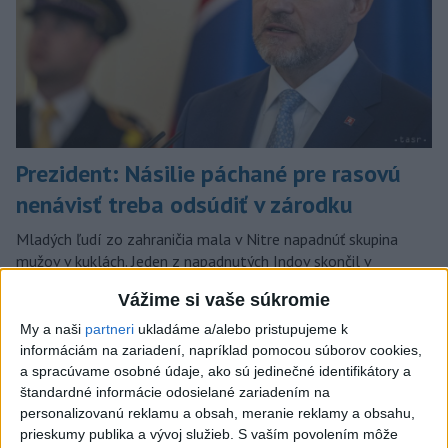
Prezident: Násilie páchané pre rasovú
nenávisť treba odsúdiť v zárodku
Mladých ľudí zo zahraničia mala v Nitre napadnúť skupina
mužov v kuklách. Jeden z napadnutých Indov skončil v
nemocnici, kde sa podrobil operácii.
Vážime si vaše súkromie
dnes 12:33
My a naši
partneri
ukladáme a/alebo pristupujeme k
Slovensko
informáciám na zariadení, napríklad pomocou súborov cookies,
a spracúvame osobné údaje, ako sú jedinečné identifikátory a
Rezort školstva pomôže
štandardné informácie odosielané zariadením na
personalizovanú reklamu a obsah, meranie reklamy a obsahu,
samosprávam s určovaním školských
prieskumy publika a vývoj služieb.
S vaším povolením môže
obvodov