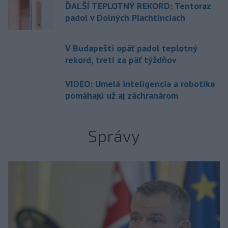
ĎALŠÍ TEPLOTNÝ REKORD: Tentoraz
padol v Dolných Plachtinciach
V Budapešti opäť padol teplotný
rekord, tretí za päť týždňov
VIDEO: Umelá inteligencia a robotika
pomáhajú už aj záchranárom
Správy