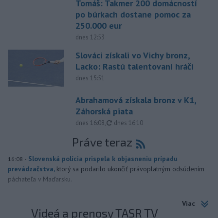
Tomáš: Takmer 200 domácností
po búrkach dostane pomoc za
250.000 eur
dnes 12:53
Slováci získali vo Vichy bronz,
Lacko: Rastú talentovaní hráči
dnes 15:51
Abrahamová získala bronz v K1,
Záhorská piata
aktualizované
dnes 16:08
,
dnes 16:10
Práve teraz
-
Slovenská polícia prispela k objasneniu prípadu
16:08
prevádzačstva,
ktorý sa podarilo ukončiť právoplatným odsúdením
páchateľa v Maďarsku.
Viac
Videá a prenosy TASR TV