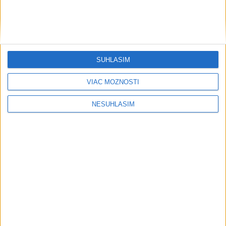
SÚHLASÍM
VIAC MOŽNOSTÍ
....
NESÚHLASÍM