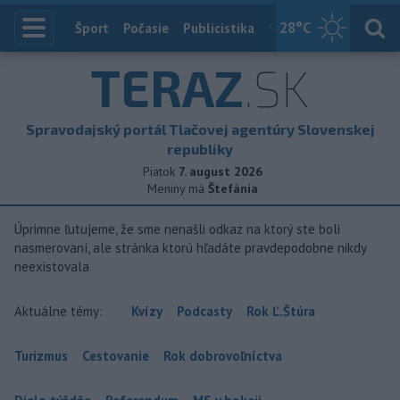
28
°C
Index
Šport
Počasie
Publicistika
Slovensko
Zahranič
TERAZ
.SK
Spravodajský portál Tlačovej agentúry Slovenskej
republiky
Piatok
7. august 2026
Meniny má
Štefánia
Úprimne ľutujeme, že sme nenašli odkaz na ktorý ste boli
nasmerovaní, ale stránka ktorú hľadáte pravdepodobne nikdy
neexistovala
Aktuálne témy:
Kvízy
Podcasty
Rok Ľ.Štúra
Turizmus
Cestovanie
Rok dobrovoľníctva