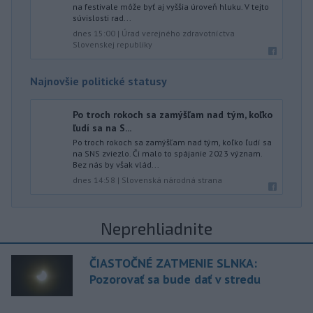
na festivale môže byť aj vyššia úroveň hluku. V tejto
súvislosti rad...
dnes 15:00
|
Úrad verejného zdravotníctva
Slovenskej republiky
Najnovšie politické statusy
Po troch rokoch sa zamýšľam nad tým, koľko
ľudí sa na S...
Po troch rokoch sa zamýšľam nad tým, koľko ľudí sa
na SNS zviezlo. Či malo to spájanie 2023 význam.
Bez nás by však vlád...
dnes 14:58
|
Slovenská národná strana
Neprehliadnite
ČIASTOČNÉ ZATMENIE SLNKA:
Pozorovať sa bude dať v stredu