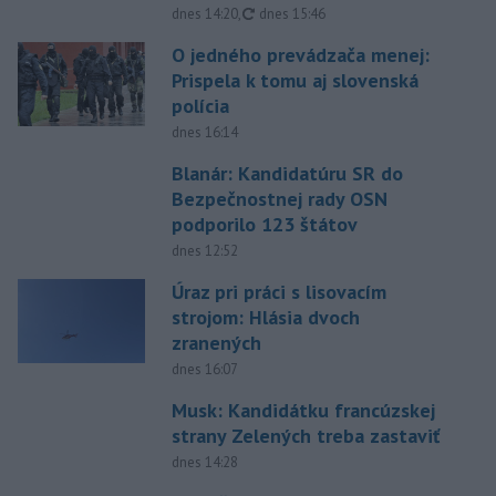
aktualizované
dnes 14:20
,
dnes 15:46
O jedného prevádzača menej:
Prispela k tomu aj slovenská
polícia
dnes 16:14
Blanár: Kandidatúru SR do
Bezpečnostnej rady OSN
podporilo 123 štátov
dnes 12:52
Úraz pri práci s lisovacím
strojom: Hlásia dvoch
zranených
dnes 16:07
Musk: Kandidátku francúzskej
strany Zelených treba zastaviť
dnes 14:28