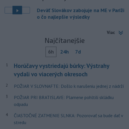
Deväť Slovákov zabojuje na ME v Paríži
o čo najlepšie výsledky
Viac
Najčítanejšie
6h
24h
7d
Horúčavy vystriedajú búrky: Výstrahy
1
vydali vo viacerých okresoch
2
POŽIAR V SLOVNAFTE: Došlo k narušeniu jednej z nádrží
3
POŽIAR PRI BRATISLAVE: Plamene pohltili skládku
odpadu
4
ČIASTOČNÉ ZATMENIE SLNKA: Pozorovať sa bude dať v
stredu