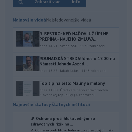
Zobraziť viac
Info
Najnovšie videá
Najsledovanejšie videá
R. BESTRO: KEĎ NAĎOVI UŽ ÚPLNE
PREPÍNA - NA JEHO ZMLUVÁ...
dnes 14:51
|
Smer - SSD
|
1126
zobrazení
‼️DUNAJSKÁ STREDA‼️dnes o 17.00 na
Námestí Jehudu Aszad...
dnes 13:28
|
Jakab Július
|
1143
zobrazení
Top tip na leto: Maliny a melóny
dnes 11:00
|
Úrad verejného zdravotníctva
Slovenskej republiky
|
4
zobrazení
Najnovšie statusy štátnych inštitúcií
🎵 Ochrana proti hluku Jedným zo
zdravotných rizík na ...
🎵 Ochrana proti hluku Jedným zo zdravotných rizík