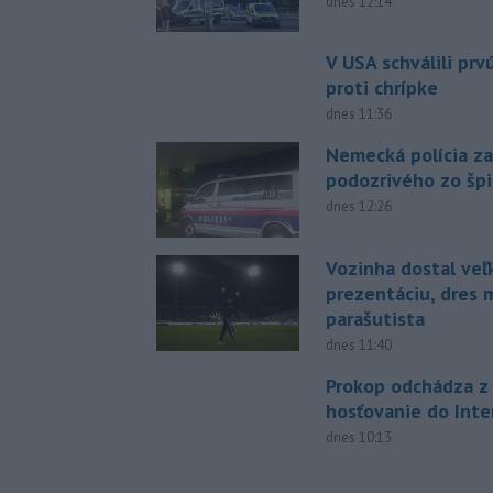
dnes 12:14
V USA schválili pr
proti chrípke
dnes 11:36
Nemecká polícia za
podozrivého zo šp
dnes 12:26
Vozinha dostal veľ
prezentáciu, dres 
parašutista
dnes 11:40
Prokop odchádza z 
hosťovanie do Inte
dnes 10:13