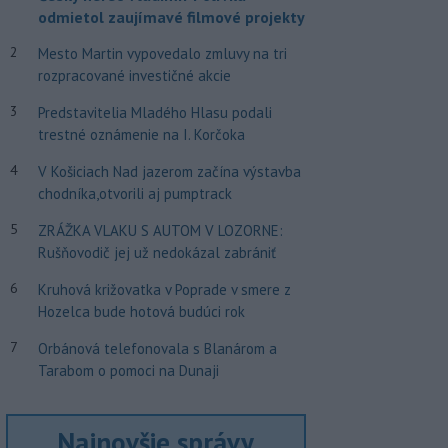
odmietol zaujímavé filmové projekty
2
Mesto Martin vypovedalo zmluvy na tri
rozpracované investičné akcie
3
Predstavitelia Mladého Hlasu podali
trestné oznámenie na I. Korčoka
4
V Košiciach Nad jazerom začína výstavba
chodníka,otvorili aj pumptrack
5
ZRÁŽKA VLAKU S AUTOM V LOZORNE:
Rušňovodič jej už nedokázal zabrániť
6
Kruhová križovatka v Poprade v smere z
Hozelca bude hotová budúci rok
7
Orbánová telefonovala s Blanárom a
Tarabom o pomoci na Dunaji
Najnovšie správy