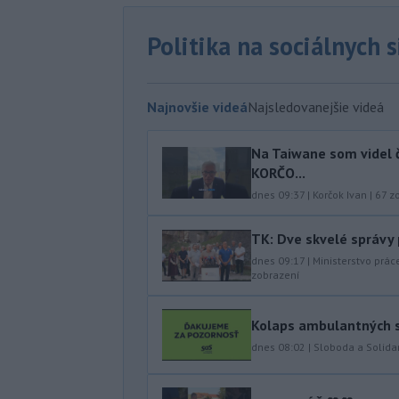
Politika na sociálnych 
Najnovšie videá
Najsledovanejšie videá
Na Taiwane som videl č
KORČO...
dnes 09:37
|
Korčok Ivan
|
67
zo
TK: Dve skvelé správy
dnes 09:17
|
Ministerstvo prác
zobrazení
Kolaps ambulantných s
dnes 08:02
|
Sloboda a Solidar