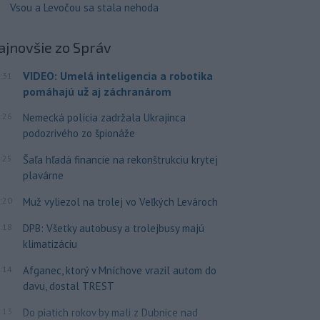
Vsou a Levočou sa stala nehoda
ajnovšie
zo Správ
VIDEO: Umelá inteligencia a robotika
:31
pomáhajú už aj záchranárom
:26
Nemecká polícia zadržala Ukrajinca
podozrivého zo špionáže
:25
Šaľa hľadá financie na rekonštrukciu krytej
plavárne
:20
Muž vyliezol na trolej vo Veľkých Levároch
:18
DPB: Všetky autobusy a trolejbusy majú
klimatizáciu
:14
Afganec, ktorý v Mníchove vrazil autom do
davu, dostal TREST
:13
Do piatich rokov by mali z Dubnice nad