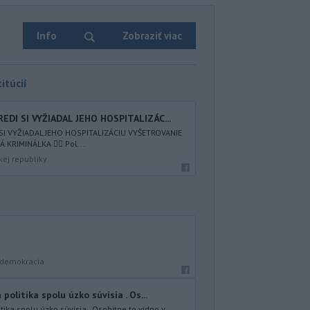
Info
Zobraziť viac
itúcií
EDI SI VYŽIADAL JEHO HOSPITALIZÁC...
SI VYŽIADAL JEHO HOSPITALIZÁCIU VYŠETROVANIE
KRIMINÁLKA 👮‍♂️ Pol...
kej republiky
a demokracia
olitika spolu úzko súvisia . Os...
ika spolu úzko súvisia . Osobitne to vidno v