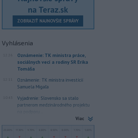
na Teraz.sk
ZOBRAZIŤ NAJNOVŠIE SPRÁVY
Vyhlásenia
Oznámenie: TK ministra práce,
12:26
sociálnych vecí a rodiny SR Erika
Tomáša
12:11
Oznámenie: TK ministra investícií
Samuela Migaľa
10:43
Vyjadrenie: Slovensko sa stalo
partnerom medzinárodného projektu
na podporu...
Viac