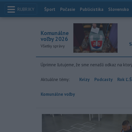
RUBRIKY
Index
Šport
Počasie
Publicistika
Slovensko
Komunálne
voľby 2026
S
Všetky správy
Úprimne ľutujeme, že sme nenašli odkaz na ktor
Aktuálne témy:
Kvízy
Podcasty
Rok Ľ.Š
Komunálne voľby