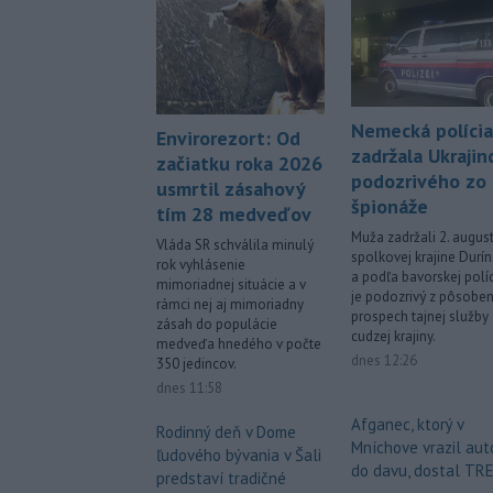
Nemecká polícia
Envirorezort: Od
zadržala Ukrajin
začiatku roka 2026
podozrivého zo
usmrtil zásahový
špionáže
tím 28 medveďov
Muža zadržali 2. augus
Vláda SR schválila minulý
spolkovej krajine Durí
rok vyhlásenie
a podľa bavorskej polí
mimoriadnej situácie a v
je podozrivý z pôsoben
rámci nej aj mimoriadny
prospech tajnej služby
zásah do populácie
cudzej krajiny.
medveďa hnedého v počte
dnes 12:26
350 jedincov.
dnes 11:58
Afganec, ktorý v
Rodinný deň v Dome
Mníchove vrazil au
ľudového bývania v Šali
do davu, dostal TR
predstaví tradičné