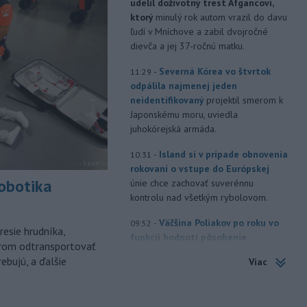
udelil doživotný trest Afgancovi,
ktorý
minulý rok autom vrazil do davu
ľudí v Mníchove a zabil dvojročné
dievča a jej 37-ročnú matku.
-
Severná Kórea vo štvrtok
11:29
odpálila najmenej jeden
neidentifikovaný
projektil smerom k
Japonskému moru, uviedla
juhokórejská armáda.
-
Island si v prípade obnovenia
10:31
rokovaní o vstupe do Európskej
robotika
únie chce zachovať suverénnu
kontrolu nad všetkým rybolovom.
-
Väčšina Poliakov po roku vo
09:52
esie hrudníka,
funkcii hodnotí pôsobenie
árom odtransportovať
prezidenta Karola Nawrockého
ebujú, a ďalšie
Viac
pozitívne.
-
Končiaci kolumbijský
09:15
minister obrany Pedro Sánchez v