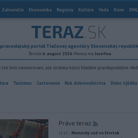
Zahraničie
Ekonomika
Regióny
Kultúra
Veda
Krimi
XML
TERAZ
.SK
pravodajský portál Tlačovej agentúry Slovenskej republi
Štvrtok
6. august 2026
Meniny má
Jozefína
ý ste boli nasmerovaní, ale stránka ktorú hľadáte pravdepodobne nikd
túra
Turizmus
Cestovanie
Rok dobrovoľníctva
Dielo týždňa
Práve teraz
-
Nemecký súd vo štvrtok
12:12