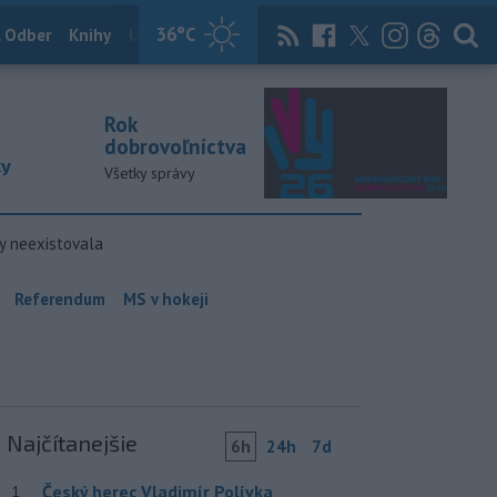
36
°C
 Odber
Knihy
Útulkovo
Magazín
News Now
Archív
TASR
Rok
dobrovoľníctva
ky
Všetky správy
y neexistovala
Referendum
MS v hokeji
Najčítanejšie
6h
24h
7d
Český herec Vladimír Polívka
1