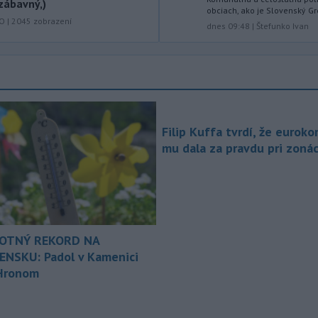
zábavný,)
-
Ruská dezinformačná
obciach, ako je Slovenský Gro
20:08
KO
|
2045
zobrazení
kampaň sa vo Francúzsku zamerala
dnes 09:48
|
Štefunko Ivan
na ďalšieho
kandidáta, bývalého
centristického premiéra Attala. Ako
informovala agentúra AFP, odhalil ju
vládny úrad Viginum a s „vysokou
mierou istoty“ pripísal proruskej
dezinformačnej sieti s názvom
Filip Kuffa tvrdí, že euroko
Matrioška.
mu dala za pravdu pri zonác
-
Na jednokoľajovom
20:02
železničnom priecestí v Lozorne
došlo v stredu
podvečer k zrážke
nákladného vlaku s osobným
motorovým vozidlom.
OTNÝ REKORD NA
-
Úrady v severovýchodnej
19:29
ENSKU: Padol v Kamenici
Kolumbii v stredu zachránili
Hronom
zatúlané mláďa
hrocha. Na brehu
rieky ho našli rybári so známkami
podvýživy. Ide o jedinca z približne
200 hrochov, ktoré sa v krajine