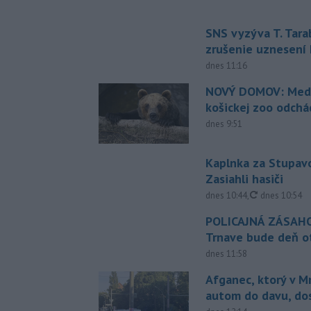
SNS vyzýva T. Tara
zrušenie uznesení
dnes 11:16
NOVÝ DOMOV: Medv
košickej zoo odchá
dnes 9:51
Kaplnka za Stupavo
Zasiahli hasiči
aktualizovan
dnes 10:44
,
dnes 10:54
POLICAJNÁ ZÁSAHO
Trnave bude deň o
dnes 11:58
Afganec, ktorý v M
autom do davu, do