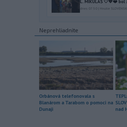
L. MIKULÁŠ 🤍💙❤️ bol 
dnes 07:50
|
Hnutie SLOVENS
Neprehliadnite
Orbánová telefonovala s
TEPL
Blanárom a Tarabom o pomoci na
SLOV
Dunaji
nad 