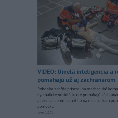
VIDEO: Umelá inteligencia a 
pomáhajú už aj záchranárom
Robotika zahŕňa prístroj na mechanické kompr
hydraulické nosidlá, ktoré pomáhajú záchran
pacienta a premiestniť ho na miesto, kam potr
pomôcky.
dnes 12:31