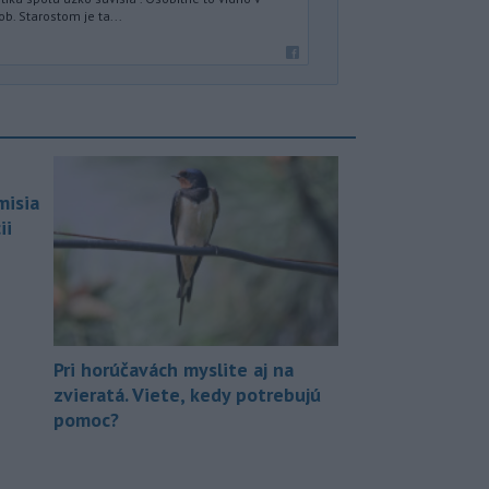
b. Starostom je ta...
misia
ii
Pri horúčavách myslite aj na
zvieratá. Viete, kedy potrebujú
pomoc?