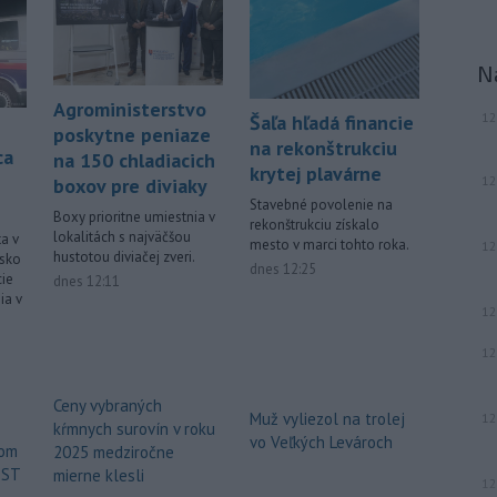
-
Vo štvrtok (6. 8.) má byť na
18:06
území Slovenska opäť horúco.
Pre
okresy na západnom a južnom
N
Slovensku a niektoré okresy v strede
Agroministerstvo
a na východe krajiny vydal Slovenský
12
Šaľa hľadá financie
hydrometeorologický ústav (SHMÚ)
poskytne peniaze
na rekonštrukciu
ca
výstrahy tretieho stupňa pred
na 150 chladiacich
krytej plavárne
vysokými teplotami.
12
boxov pre diviaky
Stavebné povolenie na
Boxy prioritne umiestnia v
Viac >
rekonštrukciu získalo
lokalitách s najväčšou
ta v
mesto v marci tohto roka.
12
hustotou diviačej zveri.
nsko
dnes 12:25
cie
dnes 12:11
ia v
12
12
Ceny vybraných
Muž vyliezol na trolej
12
kŕmnych surovín v roku
vo Veľkých Levároch
tom
2025 medziročne
EST
mierne klesli
12