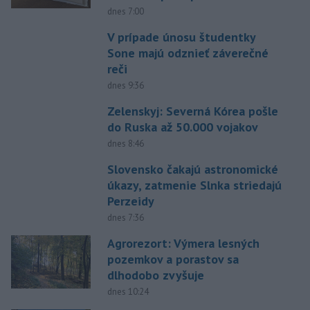
dnes 7:00
V prípade únosu študentky
Sone majú odznieť záverečné
reči
dnes 9:36
Zelenskyj: Severná Kórea pošle
do Ruska až 50.000 vojakov
dnes 8:46
Slovensko čakajú astronomické
úkazy, zatmenie Slnka striedajú
Perzeidy
dnes 7:36
Agrorezort: Výmera lesných
pozemkov a porastov sa
dlhodobo zvyšuje
dnes 10:24