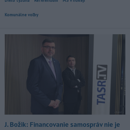
Dielo týždňa
Referendum
MS v hokeji
Komunálne voľby
J. Božik: Financovanie samospráv nie je