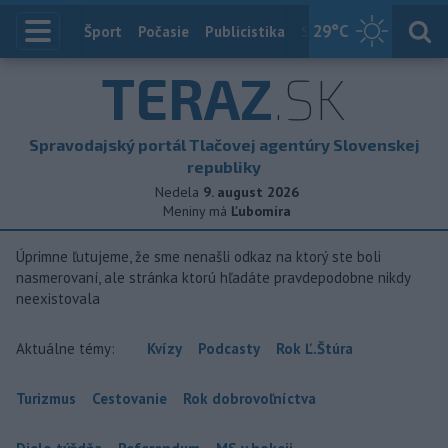
29
°C
Index
Šport
Počasie
Publicistika
Slovensko
Zahranič
TERAZ
.SK
Spravodajský portál Tlačovej agentúry Slovenskej
republiky
Nedela
9. august 2026
Meniny má
Ľubomíra
Úprimne ľutujeme, že sme nenašli odkaz na ktorý ste boli
nasmerovaní, ale stránka ktorú hľadáte pravdepodobne nikdy
neexistovala
Aktuálne témy:
Kvízy
Podcasty
Rok Ľ.Štúra
Turizmus
Cestovanie
Rok dobrovoľníctva