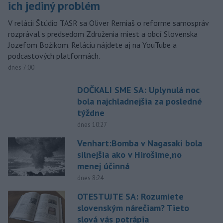
ich jediný problém
V relácii Štúdio TASR sa Oliver Remiaš o reforme samospráv
rozprával s predsedom Združenia miest a obcí Slovenska
Jozefom Božikom. Reláciu nájdete aj na YouTube a
podcastových platformách.
dnes 7:00
DOČKALI SME SA: Uplynulá noc
bola najchladnejšia za posledné
týždne
dnes 10:27
Venhart:Bomba v Nagasaki bola
silnejšia ako v Hirošime,no
menej účinná
dnes 8:24
OTESTUJTE SA: Rozumiete
slovenským nárečiam? Tieto
slová vás potrápia