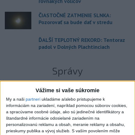
rovnakých voličov
ČIASTOČNÉ ZATMENIE SLNKA:
Pozorovať sa bude dať v stredu
ĎALŠÍ TEPLOTNÝ REKORD: Tentoraz
padol v Dolných Plachtinciach
Správy
Vážime si vaše súkromie
My a naši
partneri
ukladáme a/alebo pristupujeme k
informáciám na zariadení, napríklad pomocou súborov cookies,
a spracúvame osobné údaje, ako sú jedinečné identifikátory a
štandardné informácie odosielané zariadením na
personalizovanú reklamu a obsah, meranie reklamy a obsahu,
prieskumy publika a vývoj služieb.
S vaším povolením môže