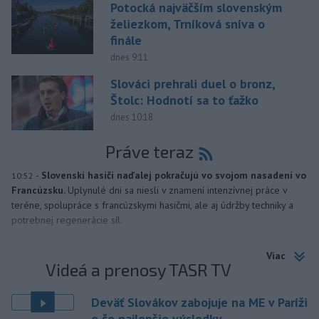
Potocká najväčším slovenským
želiezkom, Trníková sníva o
finále
dnes 9:11
Slováci prehrali duel o bronz,
Štolc: Hodnotí sa to ťažko
dnes 10:18
Práve teraz
-
Slovenskí hasiči naďalej pokračujú vo svojom nasadení vo
10:52
Francúzsku.
Uplynulé dni sa niesli v znamení intenzívnej práce v
teréne, spolupráce s francúzskymi hasičmi, ale aj údržby techniky a
potrebnej regenerácie síl.
Viac
Videá a prenosy TASR TV
Deväť Slovákov zabojuje na ME v Paríži
o čo najlepšie výsledky