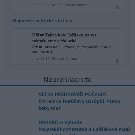
dnes 08:47
|
Kancelária prezidenta SR
Najnovšie politické statusy
🤍💙❤️ Takto bolo Rožňave, zajtra
pokračujeme v Malacká...
🤍💙❤️ Takto bolo Rožňave, zajtra pokračujeme v
Malackách ✌️
dnes 08:17
|
Mikulec Roman
Neprehliadnite
VEĽKÁ PREDPOVEĎ POČASIA:
Extrémne horúčavy ustúpili. Alebo
žeby nie?
HRABKO o výhode
Majerského:Mazurek a Laššáková majú