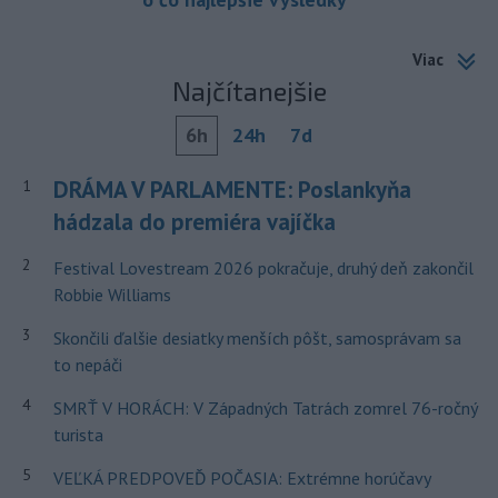
Viac
Najčítanejšie
6h
24h
7d
DRÁMA V PARLAMENTE: Poslankyňa
1
hádzala do premiéra vajíčka
2
Festival Lovestream 2026 pokračuje, druhý deň zakončil
Robbie Williams
3
Skončili ďalšie desiatky menších pôšt, samosprávam sa
to nepáči
4
SMRŤ V HORÁCH: V Západných Tatrách zomrel 76-ročný
turista
5
VEĽKÁ PREDPOVEĎ POČASIA: Extrémne horúčavy