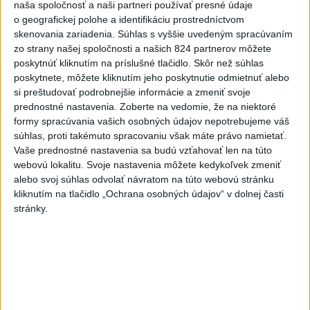
naša spoločnosť a naši partneri používať presné údaje
o geografickej polohe a identifikáciu prostredníctvom
skenovania zariadenia. Súhlas s vyššie uvedeným spracúvaním
zo strany našej spoločnosti a našich 824 partnerov môžete
poskytnúť kliknutím na príslušné tlačidlo. Skôr než súhlas
poskytnete, môžete kliknutím jeho poskytnutie odmietnuť alebo
Odborník: Rozlišovanie medzi
si preštudovať podrobnejšie informácie a zmeniť svoje
investíciami vás ochráni pred podvodmi
prednostné nastavenia.
Zoberte na vedomie, že na niektoré
formy spracúvania vašich osobných údajov nepotrebujeme váš
Poukázal na to, že podvodníci prispôsobujú názvy produktov
súhlas, proti takémuto spracovaniu však máte právo namietať.
aj príbehy tomu, čo práve priťahuje pozornosť.
Vaše prednostné nastavenia sa budú vzťahovať len na túto
dnes 9:38
webovú lokalitu. Svoje nastavenia môžete kedykoľvek zmeniť
alebo svoj súhlas odvolať návratom na túto webovú stránku
Slovensko
kliknutím na tlačidlo „Ochrana osobných údajov“ v dolnej časti
stránky.
Slovenskí hasiči naďalej pokračujú vo
svojom nasadení vo Francúzsku
dnes 10:57
V prípade únosu študentky Sone majú odznieť záverečné reči