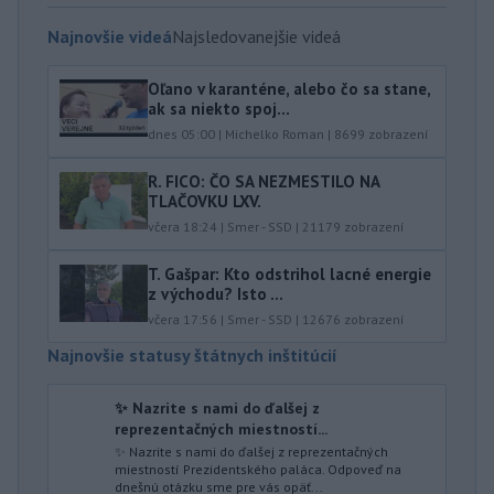
Najnovšie videá
Najsledovanejšie videá
Oľano v karanténe, alebo čo sa stane,
ak sa niekto spoj...
dnes 05:00
|
Michelko Roman
|
8699
zobrazení
R. FICO: ČO SA NEZMESTILO NA
TLAČOVKU LXV.
včera 18:24
|
Smer - SSD
|
21179
zobrazení
T. Gašpar: Kto odstrihol lacné energie
z východu? Isto ...
včera 17:56
|
Smer - SSD
|
12676
zobrazení
Najnovšie statusy štátnych inštitúcií
✨ Nazrite s nami do ďalšej z
reprezentačných miestností...
✨ Nazrite s nami do ďalšej z reprezentačných
miestností Prezidentského paláca. Odpoveď na
dnešnú otázku sme pre vás opäť...