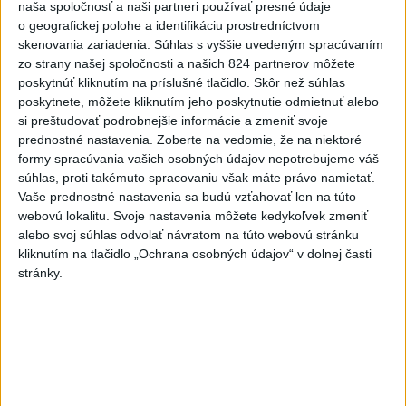
naša spoločnosť a naši partneri používať presné údaje
Slovensko
o geografickej polohe a identifikáciu prostredníctvom
skenovania zariadenia. Súhlas s vyššie uvedeným spracúvaním
Dielo týždňa SNG: Za(k)liate peniaze
zo strany našej spoločnosti a našich 824 partnerov môžete
poskytnúť kliknutím na príslušné tlačidlo. Skôr než súhlas
- liatie od Miloša Boďu
poskytnete, môžete kliknutím jeho poskytnutie odmietnuť alebo
dnes 10:18
si preštudovať podrobnejšie informácie a zmeniť svoje
prednostné nastavenia.
Zoberte na vedomie, že na niektoré
formy spracúvania vašich osobných údajov nepotrebujeme váš
súhlas, proti takémuto spracovaniu však máte právo namietať.
Klimatológ: Zeleň môže významným spôsobom
Vaše prednostné nastavenia sa budú vzťahovať len na túto
ovplyvňovať klímu miest
webovú lokalitu. Svoje nastavenia môžete kedykoľvek zmeniť
alebo svoj súhlas odvolať návratom na túto webovú stránku
Pamiatkári: Projekty obnovy sa môžu uchádzať o ocenenie
kliknutím na tlačidlo „Ochrana osobných údajov“ v dolnej časti
Europa Nostra
stránky.
A. Danko vylúčil, že by sa SNS pred voľbami spájala, avizuje
zmeny
Zahraničie
V Nepále objavili telá na mieste, kde