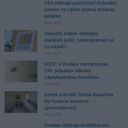
USA plánujú poskytnúť Kolumbii
pomoc vo výške jednej miliardy
dolárov
dnes 10:02
Skončili ďalšie desiatky
menších pôšt, samosprávam sa
to nepáči
dnes 11:17
ECDC: V Európe zaznamenali
241 prípadov nákazy
západonílskou horúčkou
dnes 9:11
Senát schválil Todda Blanchea
do funkcie ministra
spravodlivosti
dnes 10:49
Firmám chýbajú kvalifikovaní