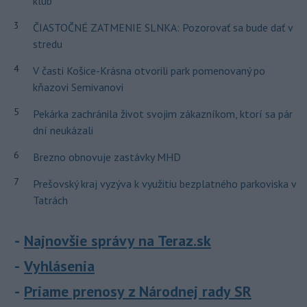
klub
3
ČIASTOČNÉ ZATMENIE SLNKA: Pozorovať sa bude dať v
stredu
4
V časti Košice-Krásna otvorili park pomenovaný po
kňazovi Semivanovi
5
Pekárka zachránila život svojim zákazníkom, ktorí sa pár
dní neukázali
6
Brezno obnovuje zastávky MHD
7
Prešovský kraj vyzýva k využitiu bezplatného parkoviska v
Tatrách
Najnovšie správy na Teraz.sk
Vyhlásenia
Priame prenosy z Národnej rady SR