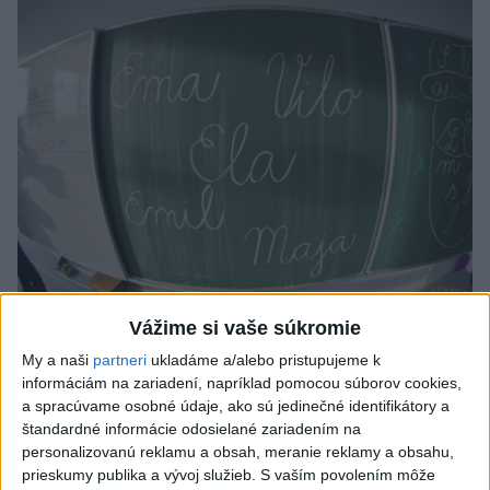
Od septembra sa AI gramotnosť stane
Vážime si vaše súkromie
súčasťou vzdelávania na ZŠ
My a naši
partneri
ukladáme a/alebo pristupujeme k
informáciám na zariadení, napríklad pomocou súborov cookies,
Žiaci sa budú podľa ministerstva učiť rozumieť tomu, ako AI
a spracúvame osobné údaje, ako sú jedinečné identifikátory a
funguje, kde sú jej limity, aj to, ako si budovať zdravý vzťah k
štandardné informácie odosielané zariadením na
technológiám.
personalizovanú reklamu a obsah, meranie reklamy a obsahu,
dnes 10:53
prieskumy publika a vývoj služieb.
S vaším povolením môže