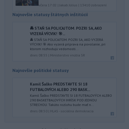
včera 17:02
|
Jakab Július
|
13410
zobrazení
Najnovšie statusy štátnych inštitúcií
🚔 STAŇ SA POLICAJTOM. POZRI SA, AKO
VYZERÁ VÝCVIK! 🎯...
🚔 STAŇ SA POLICAJTOM. POZRI SA, AKO VYZERÁ
VÝCVIK! 🎯 Ako vyzerá príprava na povolanie, pri
ktorom rozhodujú vedomosti...
dnes 08:55
|
Ministerstvo vnútra SR
Najnovšie politické statusy
Kamil Šaško PREDSTAVTE SI 18
FUTBALOVÝCH ALEBO 290 BASK...
Kamil Šaško PREDSTAVTE SI 18 FUTBALOVÝCH ALEBO
290 BASKETBALOVÝCH IHRÍSK POD JEDNOU
STRECHOU. Takúto rozlohu bude mať n...
dnes 08:50
|
HLAS - sociálna demokracia