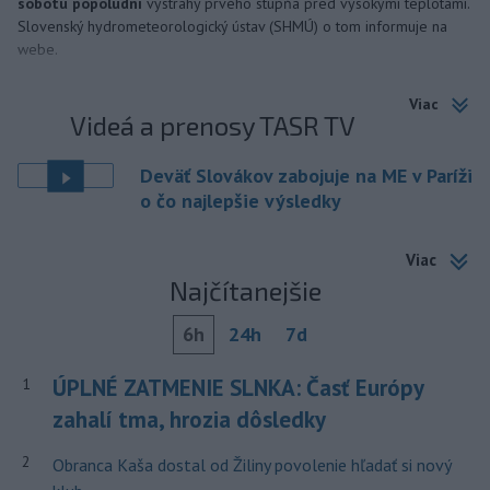
sobotu popoludní
výstrahy prvého stupňa pred vysokými teplotami.
Slovenský hydrometeorologický ústav (SHMÚ) o tom informuje na
webe.
Viac
Videá a prenosy TASR TV
Deväť Slovákov zabojuje na ME v Paríži
o čo najlepšie výsledky
Viac
Najčítanejšie
6h
24h
7d
ÚPLNÉ ZATMENIE SLNKA: Časť Európy
1
zahalí tma, hrozia dôsledky
2
Obranca Kaša dostal od Žiliny povolenie hľadať si nový