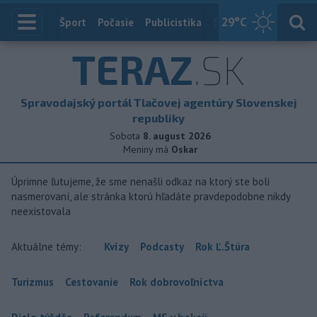
29
°C
Index
Šport
Počasie
Publicistika
Slovensko
Zahranič
TERAZ
.SK
Spravodajský portál Tlačovej agentúry Slovenskej
republiky
Sobota
8. august 2026
Meniny má
Oskar
Úprimne ľutujeme, že sme nenašli odkaz na ktorý ste boli
nasmerovaní, ale stránka ktorú hľadáte pravdepodobne nikdy
neexistovala
Aktuálne témy:
Kvízy
Podcasty
Rok Ľ.Štúra
Turizmus
Cestovanie
Rok dobrovoľníctva