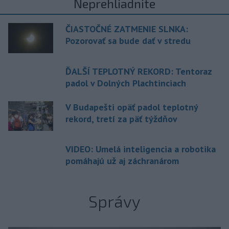
Neprehliadnite
ČIASTOČNÉ ZATMENIE SLNKA:
Pozorovať sa bude dať v stredu
ĎALŠÍ TEPLOTNÝ REKORD: Tentoraz
padol v Dolných Plachtinciach
V Budapešti opäť padol teplotný
rekord, tretí za päť týždňov
VIDEO: Umelá inteligencia a robotika
pomáhajú už aj záchranárom
Správy