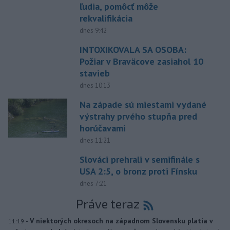
ľudia, pomôcť môže
rekvalifikácia
dnes 9:42
INTOXIKOVALA SA OSOBA:
Požiar v Braväcove zasiahol 10
stavieb
dnes 10:13
Na západe sú miestami vydané
výstrahy prvého stupňa pred
horúčavami
dnes 11:21
Slováci prehrali v semifinále s
USA 2:5, o bronz proti Fínsku
dnes 7:21
Práve teraz
-
V niektorých okresoch na západnom Slovensku platia v
11:19