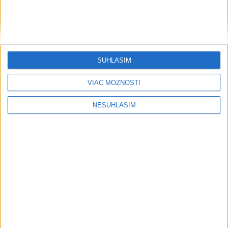
SÚHLASÍM
VIAC MOŽNOSTÍ
NESÚHLASÍM
....