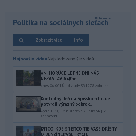
Politika na sociálnych sieťach
Zobraziť viac
Info
Najnovšie videá
Najsledovanejšie videá
ANI HORÚCE LETNÉ DNI NÁS
NEZASTAVIA 🌿☀️
dnes 06:00
|
Úrad vlády SR
|
278
zobrazení
Kontrolný deň na Spišskom hrade
potvrdil výrazný pokrok...
včera 18:09
|
Ministerstvo kultúry SR
|
31
zobrazení
⁉️FICO, KDE STE⁉️ČO TIE VAŠE DRÍSTY
O BENZÍNE⁉️VŠETKÝCH...