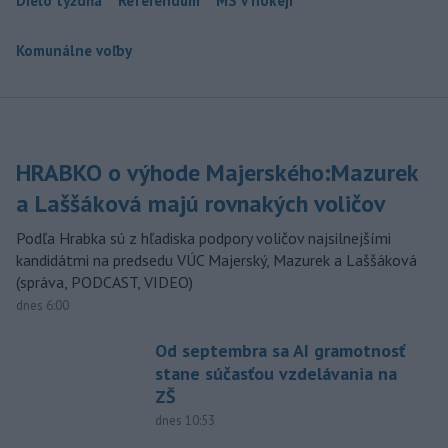
Dielo týždňa
Referendum
MS v hokeji
Komunálne voľby
HRABKO o výhode Majerského:Mazurek
a Laššáková majú rovnakých voličov
Podľa Hrabka sú z hľadiska podpory voličov najsilnejšími
kandidátmi na predsedu VÚC Majerský, Mazurek a Laššáková
(správa, PODCAST, VIDEO)
dnes 6:00
Od septembra sa AI gramotnosť
stane súčasťou vzdelávania na
ZŠ
dnes 10:53