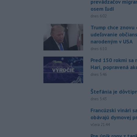
prevádzačov migran
osem ľudí
dnes 6:02
Trump chce znovu 
udeľovanie občian
narodeným v USA
dnes 6:10
Pred 150 rokmi sa 
Hari, popravená ak
dnes 5:46
Štefánia je dôvtip
dnes 5:43
Francúzski vinári s
obávajú dymovej pr
včera 21:44
Pre únik ropy z ta