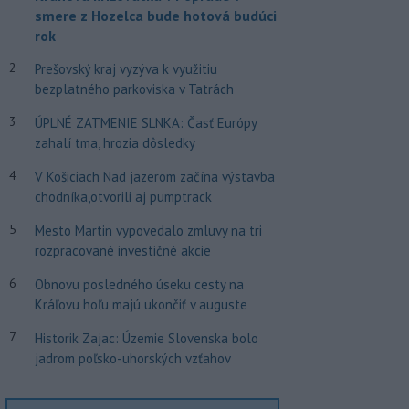
smere z Hozelca bude hotová budúci
rok
2
Prešovský kraj vyzýva k využitiu
bezplatného parkoviska v Tatrách
3
ÚPLNÉ ZATMENIE SLNKA: Časť Európy
zahalí tma, hrozia dôsledky
4
V Košiciach Nad jazerom začína výstavba
chodníka,otvorili aj pumptrack
5
Mesto Martin vypovedalo zmluvy na tri
rozpracované investičné akcie
6
Obnovu posledného úseku cesty na
Kráľovu hoľu majú ukončiť v auguste
7
Historik Zajac: Územie Slovenska bolo
jadrom poľsko-uhorských vzťahov