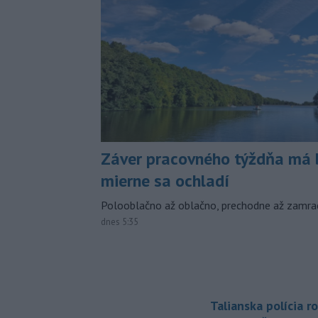
Záver pracovného týždňa má b
mierne sa ochladí
Polooblačno až oblačno, prechodne až zamra
dnes 5:35
Talianska polícia ro