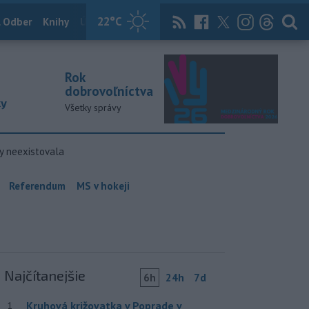
22
°C
 Odber
Knihy
Útulkovo
Magazín
News Now
Archív
TASR
Rok
dobrovoľníctva
ky
Všetky správy
y neexistovala
Referendum
MS v hokeji
Najčítanejšie
6h
24h
7d
Kruhová križovatka v Poprade v
1