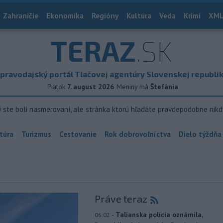
Zahraničie
Ekonomika
Regióny
Kultúra
Veda
Krimi
XML
TERAZ
.SK
pravodajský portál Tlačovej agentúry Slovenskej republi
Piatok
7. august 2026
Meniny má
Štefánia
ý ste boli nasmerovaní, ale stránka ktorú hľadáte pravdepodobne nikd
túra
Turizmus
Cestovanie
Rok dobrovoľníctva
Dielo týždňa
Práve teraz
-
Talianska polícia oznámila,
06:02