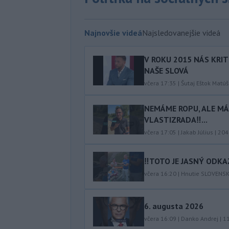
Najnovšie videá
Najsledovanejšie videá
V ROKU 2015 NÁS KRIT
NAŠE SLOVÁ
včera 17:35
|
Šutaj Eštok Matúš
NEMÁME ROPU, ALE MÁM
VLASTIZRADA‼️...
včera 17:05
|
Jakab Július
|
204
‼️TOTO JE JASNÝ ODKAZ
včera 16:20
|
Hnutie SLOVENS
6. augusta 2026
včera 16:09
|
Danko Andrej
|
1