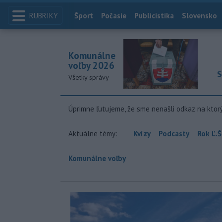
RUBRIKY
Index
Šport
Počasie
Publicistika
Slovensko
Komunálne
voľby 2026
S
Všetky správy
Úprimne ľutujeme, že sme nenašli odkaz na ktor
Aktuálne témy:
Kvízy
Podcasty
Rok Ľ.Š
Komunálne voľby