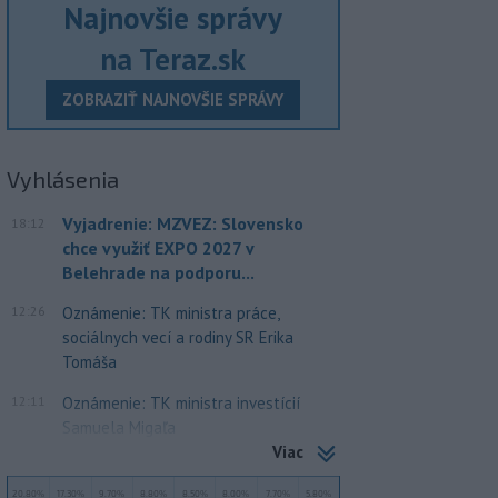
Najnovšie správy
na Teraz.sk
ZOBRAZIŤ NAJNOVŠIE SPRÁVY
Vyhlásenia
Vyjadrenie: MZVEZ: Slovensko
18:12
chce využiť EXPO 2027 v
Belehrade na podporu...
12:26
Oznámenie: TK ministra práce,
sociálnych vecí a rodiny SR Erika
Tomáša
12:11
Oznámenie: TK ministra investícií
Samuela Migaľa
Viac