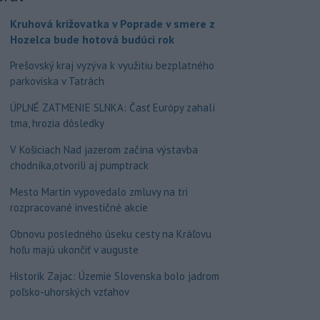
Kruhová križovatka v Poprade v smere z
Hozelca bude hotová budúci rok
Prešovský kraj vyzýva k využitiu bezplatného
parkoviska v Tatrách
ÚPLNÉ ZATMENIE SLNKA: Časť Európy zahalí
tma, hrozia dôsledky
V Košiciach Nad jazerom začína výstavba
chodníka,otvorili aj pumptrack
Mesto Martin vypovedalo zmluvy na tri
rozpracované investičné akcie
Obnovu posledného úseku cesty na Kráľovu
hoľu majú ukončiť v auguste
Historik Zajac: Územie Slovenska bolo jadrom
poľsko-uhorských vzťahov