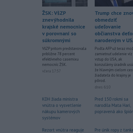
ŽSK: VšZP
Trump chce zno
znevýhodnila
obmedziť
krajské nemocnice
udeľovanie
v porovnaní so
občianstva deť
súkromnými
narodeným v US
VšZP pritom predstavovala
Podľa AFP už teraz mo
približne 78 percent
zamietnuť udelenie víz
efektívneho casemixu
vstup do USA, ak
nemocníc ŽSK.
konzulárny úradník usú
že hlavným cieľom ces
včera 17:57
žiadateľa do krajiny je
pôrod.
dnes 6:10
KDH žiada ministra
Pred 150 rokmi sa
vnútra o vysvetlenie
narodila Mata Hari,
nákupu kamerových
popravená ako špió
systémov
Rezort vnútra reaguje
Pre únik ropy z tank