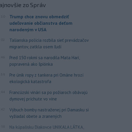
ajnovšie
zo Správ
Trump chce znovu obmedziť
:10
udeľovanie občianstva deťom
narodeným v USA
:02
Talianska polícia rozbila sieť prevádzačov
migrantov, zatkla osem ľudí
:46
Pred 150 rokmi sa narodila Mata Hari,
popravená ako špiónka
:59
Pre únik ropy z tankera pri Ománe hrozí
ekologická katastrofa
:44
Francúzski vinári sa po požiaroch obávajú
dymovej príchute vo víne
:42
Výbuch bomby nastraženej pri Damasku si
vyžiadal obete a zranených
:38
Na kúpalisku Diakovce UNIKALA LÁTKA,