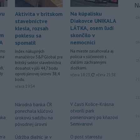
N
vu
Na kúpalisku
Aktivita v britskom
06
Diakovce UNIKALA
stavebníctve
LÁTKA, osem ľudí
klesla, rozsah
om
skončilo v
poklesu sa
A
nemocnici
spomalil
06
žno
Na mieste zasahovala aj
Index nákupných
 na
polícia v súčinnosti s
manažérov S&P Global pre
05
ďalšími záchrannými
britský sektor stavebníctva
di,
zložkami.
dosiahol v júli 44,7 bodu
ty
oproti júnovej úrovni 38,4
aktualizované
včera 18:23
,
včera 21:38
21
bodu.
včera 19:54
21
V časti Košice-Krásna
Národná banka ČR
otvorili park
ponechala kľúčovú
21
nka
pomenovaný po kňazovi
úrokovú sadzbu na
Semivanovi
pôvodnej úrovni
21
era
O post starostu
Údržba diaľnic je v