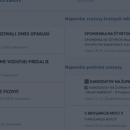
vládnych uznesení k zonáciám
národných parkov. Zároveň posudzuje
ôsmu žiadosť o platbu z plánu
Najnovšie statusy štátnych inšt
obnovy.
IZOVALI. DNES OPAKUJÚ
SPOMIENKA NA ŠTVRTOK Hl
-
Počas minulotýždňového
15:44
prekročenia hranice desaťtisícov
SPOMIENKA NA ŠTVRTOK Hliadk
storočia. Na kúpaliskách a pr
nelegálnych migrantov z Maroka do
|
1095
zobrazení
včera 18:35
|
Polícia Slovens
španielskej exklávy Ceuta zomrelo
približne 100 ľudí, oznámil vo štvrtok
E VODU‼️JEJ PREDAJ JE
tamojší starosta Juan Jesús Vivas v
Najnovšie politické statusy
Európskom parlamente.
7
zobrazení
-
Meteorológovia zo
9️⃣ KANDIDÁTOV NA ŽUPA
15:25
Slovenského
9️⃣ KANDIDÁTOV NA ŽUPANA P
 FICOVI‼️
- MILAN MAJERSKÝ ✅️❗️ Podpor
hydrometeorologického ústavu
KO
|
8333
zobrazení
včera 21:23
|
Škripek Branisl
(SHMÚ) vo štvrtok opäť zaznamenali
nový absolútny rekord teploty
vzduchu. V Dolných Plachtinciach v
‼️ AROGANCIA MOCI ‼️
okrese Veľký Krtíš dosiahla teplota
‼️ AROGANCIA MOCI ‼️
popoludní 42 stupňov Celzia.
129
zobrazení
včera 19:25
|
Janckulík Igor