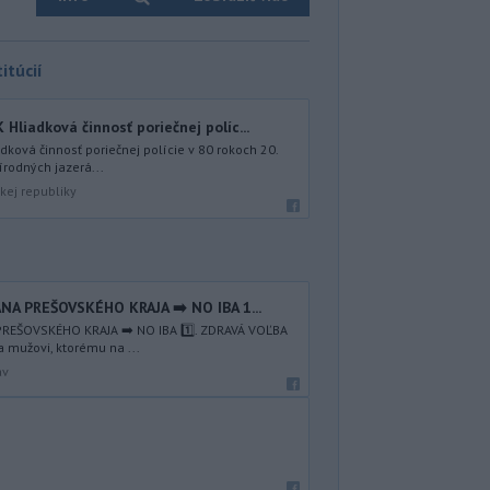
itúcií
iadková činnosť poriečnej políc...
ová činnosť poriečnej polície v 80 rokoch 20.
írodných jazerá...
kej republiky
NA PREŠOVSKÉHO KRAJA ➡️ NO IBA 1️...
REŠOVSKÉHO KRAJA ➡️ NO IBA 1️⃣. ZDRAVÁ VOĽBA
a mužovi, ktorému na ...
av