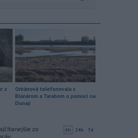
r z
Orbánová telefonovala s
Blanárom a Tarabom o pomoci na
Dunaji
jčítanejšie zo
6h
24h
7d
práv