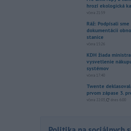
hrozí ekologická k
včera 21:59
Ráž: Podpísali sme
dokumentácii obno
stanice
včera 15:26
KDH žiada ministra
vysvetlenie nákup
systémov
včera 17:40
Twente deklasoval
prvom zápase 3. pr
aktualizovan
včera 22:03
,
dnes 6:00
Politika na sociálnych 