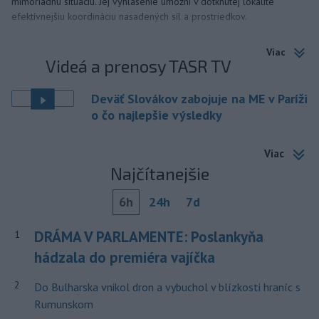
mimoriadnu situáciu. Jej vyhlásenie umožní v dotknutej lokalite
efektívnejšiu koordináciu nasadených síl a prostriedkov.
Viac
Videá a prenosy TASR TV
Deväť Slovákov zabojuje na ME v Paríži
o čo najlepšie výsledky
Viac
Najčítanejšie
6h
24h
7d
DRÁMA V PARLAMENTE: Poslankyňa
1
hádzala do premiéra vajíčka
2
Do Bulharska vnikol dron a vybuchol v blízkosti hraníc s
Rumunskom