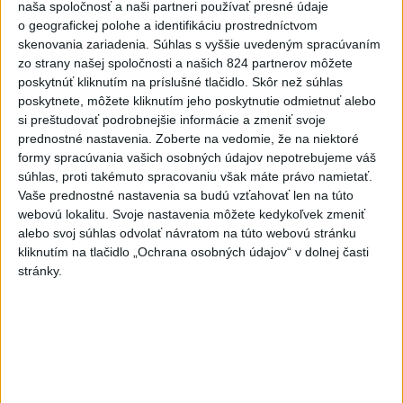
naša spoločnosť a naši partneri používať presné údaje
dnes 20:04
o geografickej polohe a identifikáciu prostredníctvom
skenovania zariadenia. Súhlas s vyššie uvedeným spracúvaním
Slovensko
zo strany našej spoločnosti a našich 824 partnerov môžete
poskytnúť kliknutím na príslušné tlačidlo. Skôr než súhlas
Fico: Suchá musia viesť k
poskytnete, môžete kliknutím jeho poskytnutie odmietnuť alebo
razantnejšej ochrane vody na
si preštudovať podrobnejšie informácie a zmeniť svoje
Slovensku
prednostné nastavenia.
Zoberte na vedomie, že na niektoré
dnes 21:39
formy spracúvania vašich osobných údajov nepotrebujeme váš
súhlas, proti takémuto spracovaniu však máte právo namietať.
Polícia vyzýva mladých, aby boli opatrní s požívaním
Vaše prednostné nastavenia sa budú vzťahovať len na túto
alkoholu
webovú lokalitu. Svoje nastavenia môžete kedykoľvek zmeniť
alebo svoj súhlas odvolať návratom na túto webovú stránku
MZVEZ: V Nemecku zavedú zákaz konzumácie alkoholu na
kliknutím na tlačidlo „Ochrana osobných údajov“ v dolnej časti
staniciach
stránky.
POZOR NA HARÚČAVY: SHMÚ vydalo výstrahy prvého
stupňa pred teplom
Zahraničie
Turecko vyzvalo Ukrajinu a Rusko na