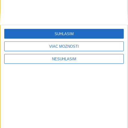
SÚHLASÍM
VIAC MOŽNOSTÍ
NESÚHLASÍM
....