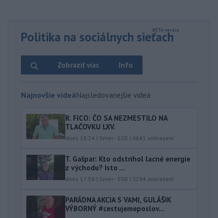
Politika na sociálnych sieťach
Zobraziť viac
Info
Najnovšie videá
Najsledovanejšie videá
R. FICO: ČO SA NEZMESTILO NA
TLAČOVKU LXV.
dnes 18:24
|
Smer - SSD
|
4641
zobrazení
T. Gašpar: Kto odstrihol lacné energie
z východu? Isto ...
dnes 17:56
|
Smer - SSD
|
3294
zobrazení
PARÁDNA AKCIA S VAMI, GULÁŠIK
VÝBORNÝ #cestujemeposlov...