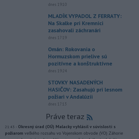
dnes 19:10
MLADÍK VYPADOL Z FERRATY:
Na Skalke pri Kremnici
zasahovali záchranári
dnes 17:19
Omán: Rokovania o
Hormuzskom prielive sú
pozitívne a konštruktívne
dnes 19:24
STOVKY NASADENÝCH
HASIČOV: Zasahujú pri lesnom
požiari v Andalúzii
dnes 17:13
Práve teraz
-
Okresný úrad (OÚ) Malacky vyhlásil v súvislosti s
21:43
požiarom
veľkého rozsahu vo Vojenskom obvode (VO) Záhorie