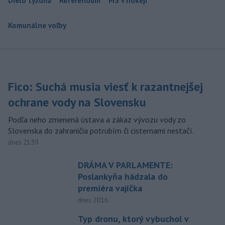
Dielo týždňa
Referendum
MS v hokeji
Komunálne voľby
Fico: Suchá musia viesť k razantnejšej
ochrane vody na Slovensku
Podľa neho zmenená ústava a zákaz vývozu vody zo
Slovenska do zahraničia potrubím či cisternami nestačí.
dnes 21:39
DRÁMA V PARLAMENTE:
Poslankyňa hádzala do
premiéra vajíčka
dnes 20:16
Typ dronu, ktorý vybuchol v