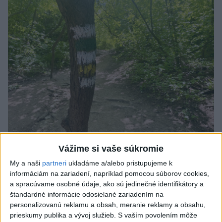
Vážime si vaše súkromie
SMRŤ V HORÁCH: V Západných Tatrách
My a naši
partneri
ukladáme a/alebo pristupujeme k
zomrel 76-ročný turista
informáciám na zariadení, napríklad pomocou súborov cookies,
a spracúvame osobné údaje, ako sú jedinečné identifikátory a
Muža sa na základe telefonickej inštruktáže operátorky
štandardné informácie odosielané zariadením na
záchrannej zdravotnej služby pokúsili zachrániť riadenou
personalizovanú reklamu a obsah, meranie reklamy a obsahu,
resuscitáciou.
prieskumy publika a vývoj služieb.
S vaším povolením môže