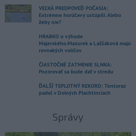
VEĽKÁ PREDPOVEĎ POČASIA:
Extrémne horúčavy ustúpili. Alebo
žeby nie?
HRABKO o výhode
Majerského:Mazurek a Laššáková majú
rovnakých voličov
ČIASTOČNÉ ZATMENIE SLNKA:
Pozorovať sa bude dať v stredu
ĎALŠÍ TEPLOTNÝ REKORD: Tentoraz
padol v Dolných Plachtinciach
Správy