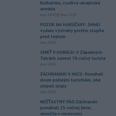
Bulharsku, využíva ukrajinská
armáda
aktualizované
dnes 18:43
,
dnes 19:29
POZOR NA HARÚČAVY: SHMÚ
vydalo výstrahy prvého stupňa
pred teplom
dnes 19:28
SMRŤ V HORÁCH: V Západných
Tatrách zomrel 76-ročný turista
dnes 20:04
ZÁCHRANÁRI V AKCII: Pomáhali
dvom poľským turistkám, obe
utrpeli úrazy
dnes 18:39
NEŠŤASTNÝ PÁD:Záchranári
pomáhali 25-ročnej žene,
skončila v nemocnici