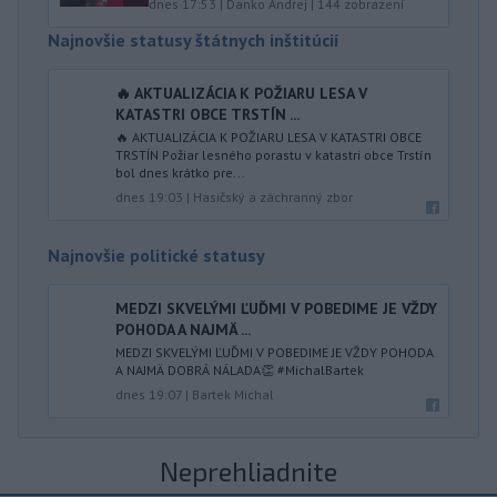
dnes 17:53
|
Danko Andrej
|
144
zobrazení
Najnovšie statusy štátnych inštitúcií
🔥 AKTUALIZÁCIA K POŽIARU LESA V
KATASTRI OBCE TRSTÍN ...
🔥 AKTUALIZÁCIA K POŽIARU LESA V KATASTRI OBCE
TRSTÍN Požiar lesného porastu v katastri obce Trstín
bol dnes krátko pre...
dnes 19:03
|
Hasičský a záchranný zbor
Najnovšie politické statusy
MEDZI SKVELÝMI ĽUĎMI V POBEDIME JE VŽDY
POHODA A NAJMÄ ...
MEDZI SKVELÝMI ĽUĎMI V POBEDIME JE VŽDY POHODA
A NAJMÄ DOBRÁ NÁLADA👏 #MichalBartek
dnes 19:07
|
Bartek Michal
Neprehliadnite