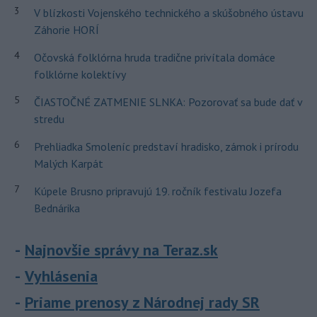
3
V blízkosti Vojenského technického a skúšobného ústavu
Záhorie HORÍ
4
Očovská folklórna hruda tradične privítala domáce
folklórne kolektívy
5
ČIASTOČNÉ ZATMENIE SLNKA: Pozorovať sa bude dať v
stredu
6
Prehliadka Smoleníc predstaví hradisko, zámok i prírodu
Malých Karpát
7
Kúpele Brusno pripravujú 19. ročník festivalu Jozefa
Bednárika
Najnovšie správy na Teraz.sk
Vyhlásenia
Priame prenosy z Národnej rady SR