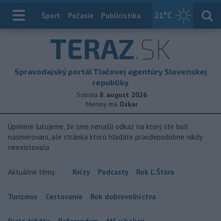
21
°C
Index
Šport
Počasie
Publicistika
Slovensko
Zahranič
TERAZ
.SK
Spravodajský portál Tlačovej agentúry Slovenskej
republiky
Sobota
8. august 2026
Meniny má
Oskar
Úprimne ľutujeme, že sme nenašli odkaz na ktorý ste boli
nasmerovaní, ale stránka ktorú hľadáte pravdepodobne nikdy
neexistovala
Aktuálne témy:
Kvízy
Podcasty
Rok Ľ.Štúra
Turizmus
Cestovanie
Rok dobrovoľníctva