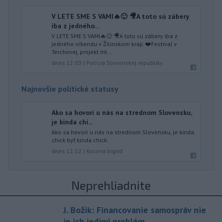
V LETE SME S VAMI🔥🙂 🎥A toto sú zábery
iba z jedného...
V LETE SME S VAMI🔥🙂 🎥A toto sú zábery iba z
jedného víkendu v Žilinskom kraji. ❤️Festival v
Terchovej, projekt Int...
dnes 12:03
|
Polícia Slovenskej republiky
Najnovšie politické statusy
Ako sa hovorí u nás na strednom Slovensku,
je kinda chi...
Ako sa hovorí u nás na strednom Slovensku, je kinda
chick byť kinda chick.
dnes 12:12
|
Kosová Ingrid
Neprehliadnite
J. Božik: Financovanie samospráv nie
je ich jediný problém