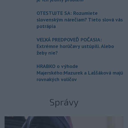
OTESTUJTE SA: Rozumiete
slovenským nárečiam? Tieto slová vás
potrápia
VEĽKÁ PREDPOVEĎ POČASIA:
Extrémne horúčavy ustúpili. Alebo
žeby nie?
HRABKO o výhode
Majerského:Mazurek a Laššáková majú
rovnakých voličov
Správy