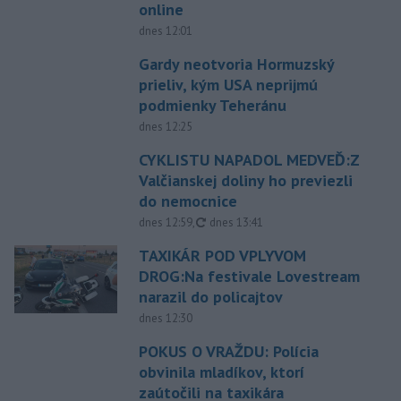
online
dnes 12:01
Gardy neotvoria Hormuzský
prieliv, kým USA neprijmú
podmienky Teheránu
dnes 12:25
CYKLISTU NAPADOL MEDVEĎ:Z
Valčianskej doliny ho previezli
do nemocnice
aktualizované
dnes 12:59
,
dnes 13:41
TAXIKÁR POD VPLYVOM
DROG:Na festivale Lovestream
narazil do policajtov
dnes 12:30
POKUS O VRAŽDU: Polícia
obvinila mladíkov, ktorí
zaútočili na taxikára