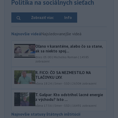
Politika na sociálnych sieťach
Zobraziť viac
Info
Najnovšie videá
Najsledovanejšie videá
Oľano v karanténe, alebo čo sa stane,
ak sa niekto spoj...
dnes 05:00
|
Michelko Roman
|
14585
zobrazení
R. FICO: ČO SA NEZMESTILO NA
TLAČOVKU LXV.
včera 18:24
|
Smer - SSD
|
26304
zobrazení
T. Gašpar: Kto odstrihol lacné energie
z východu? Isto ...
včera 17:56
|
Smer - SSD
|
16491
zobrazení
Najnovšie statusy štátnych inštitúcií