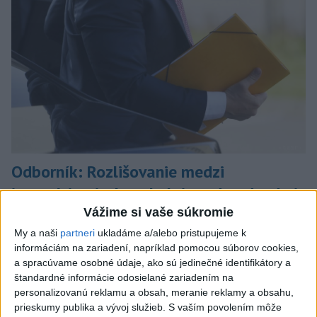
Odborník: Rozlišovanie medzi
investíciami vás ochráni pred podvodmi
Vážime si vaše súkromie
Poukázal na to, že podvodníci prispôsobujú názvy produktov
aj príbehy tomu, čo práve priťahuje pozornosť.
My a naši
partneri
ukladáme a/alebo pristupujeme k
informáciám na zariadení, napríklad pomocou súborov cookies,
dnes 9:38
a spracúvame osobné údaje, ako sú jedinečné identifikátory a
štandardné informácie odosielané zariadením na
Slovensko
personalizovanú reklamu a obsah, meranie reklamy a obsahu,
prieskumy publika a vývoj služieb.
S vaším povolením môže
Erik Tomáš: Ak si I. Korčok založí