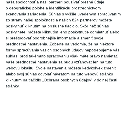
naša spoločnosť a naši partneri používať presné údaje
živnosť, nebude to správne
o geografickej polohe a identifikáciu prostredníctvom
dnes 13:59
skenovania zariadenia. Súhlas s vyššie uvedeným spracúvaním
zo strany našej spoločnosti a našich 824 partnerov môžete
Aktuálne je dočasne zatvorených 63 pôšt, všetky majú
poskytnúť kliknutím na príslušné tlačidlo. Skôr než súhlas
otvoriť do 30.9.
poskytnete, môžete kliknutím jeho poskytnutie odmietnuť alebo
si preštudovať podrobnejšie informácie a zmeniť svoje
Šaško chce v krátkom čase predstaviť riešenie pre
prednostné nastavenia.
Zoberte na vedomie, že na niektoré
záchrankový tender
formy spracúvania vašich osobných údajov nepotrebujeme váš
súhlas, proti takémuto spracovaniu však máte právo namietať.
Kandidovať môžu aj nezávislí, potrebujú vyzbierať podpisy od
Vaše prednostné nastavenia sa budú vzťahovať len na túto
občanov
webovú lokalitu. Svoje nastavenia môžete kedykoľvek zmeniť
alebo svoj súhlas odvolať návratom na túto webovú stránku
Zahraničie
kliknutím na tlačidlo „Ochrana osobných údajov“ v dolnej časti
stránky.
Útoky húsíov v Jemene si vyžiadali
najmenej štyri obete
dnes 15:04
Dobrindt: Nemecko čelí každý deň útokom v hybridnej vojne