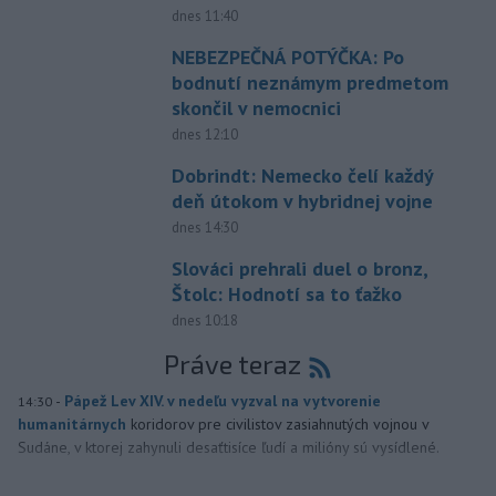
dnes 11:40
NEBEZPEČNÁ POTÝČKA: Po
bodnutí neznámym predmetom
skončil v nemocnici
dnes 12:10
Dobrindt: Nemecko čelí každý
deň útokom v hybridnej vojne
dnes 14:30
Slováci prehrali duel o bronz,
Štolc: Hodnotí sa to ťažko
dnes 10:18
Práve teraz
-
Pápež Lev XIV. v nedeľu vyzval na vytvorenie
14:30
humanitárnych
koridorov pre civilistov zasiahnutých vojnou v
Sudáne, v ktorej zahynuli desaťtisíce ľudí a milióny sú vysídlené.