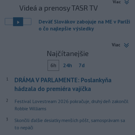
Viac
Videá a prenosy TASR TV
Deväť Slovákov zabojuje na ME v Paríži
o čo najlepšie výsledky
Viac
Najčítanejšie
6h
24h
7d
DRÁMA V PARLAMENTE: Poslankyňa
1
hádzala do premiéra vajíčka
2
Festival Lovestream 2026 pokračuje, druhý deň zakončil
Robbie Williams
3
Skončili ďalšie desiatky menších pôšt, samosprávam sa
to nepáči