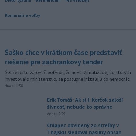
Dielo týždňa
Referendum
MS v hokeji
Komunálne voľby
Šaško chce v krátkom čase predstaviť
riešenie pre záchrankový tender
Šéf rezortu zároveň potvrdil, že nové klimatizácie, do ktorých
investovalo ministerstvo, sa postupne inštalujú do nemocníc.
dnes 11:58
Erik Tomáš: Ak si I. Korčok založí
živnosť, nebude to správne
dnes 13:59
Chlapec obvinený zo streľby v
Thajsku sledoval násilný obsah