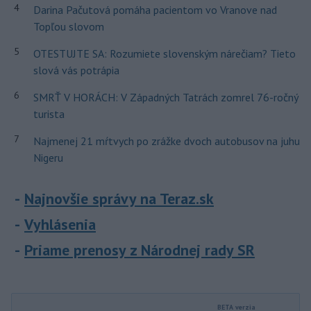
4
Darina Pačutová pomáha pacientom vo Vranove nad
Topľou slovom
5
OTESTUJTE SA: Rozumiete slovenským nárečiam? Tieto
slová vás potrápia
6
SMRŤ V HORÁCH: V Západných Tatrách zomrel 76-ročný
turista
7
Najmenej 21 mŕtvych po zrážke dvoch autobusov na juhu
Nigeru
Najnovšie správy na Teraz.sk
Vyhlásenia
Priame prenosy z Národnej rady SR