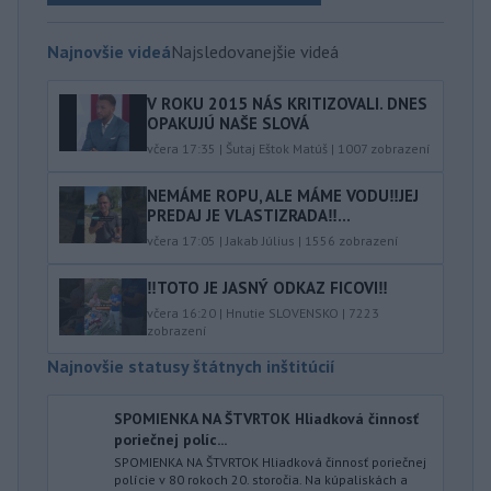
Najnovšie videá
Najsledovanejšie videá
V ROKU 2015 NÁS KRITIZOVALI. DNES
OPAKUJÚ NAŠE SLOVÁ
včera 17:35
|
Šutaj Eštok Matúš
|
1007
zobrazení
NEMÁME ROPU, ALE MÁME VODU‼️JEJ
PREDAJ JE VLASTIZRADA‼️...
včera 17:05
|
Jakab Július
|
1556
zobrazení
‼️TOTO JE JASNÝ ODKAZ FICOVI‼️
včera 16:20
|
Hnutie SLOVENSKO
|
7223
zobrazení
Najnovšie statusy štátnych inštitúcií
SPOMIENKA NA ŠTVRTOK Hliadková činnosť
poriečnej políc...
SPOMIENKA NA ŠTVRTOK Hliadková činnosť poriečnej
polície v 80 rokoch 20. storočia. Na kúpaliskách a