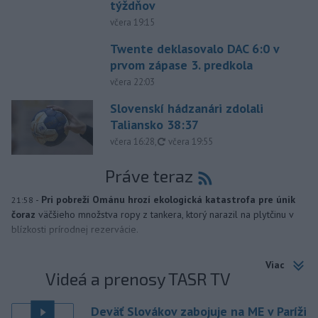
týždňov
včera 19:15
Twente deklasovalo DAC 6:0 v
prvom zápase 3. predkola
včera 22:03
Slovenskí hádzanári zdolali
Taliansko 38:37
aktualizované
včera 16:28
,
včera 19:55
Práve teraz
-
Pri pobreží Ománu hrozí ekologická katastrofa pre únik
21:58
čoraz
väčšieho množstva ropy z tankera, ktorý narazil na plytčinu v
blízkosti prírodnej rezervácie.
Viac
Videá a prenosy TASR TV
Deväť Slovákov zabojuje na ME v Paríži