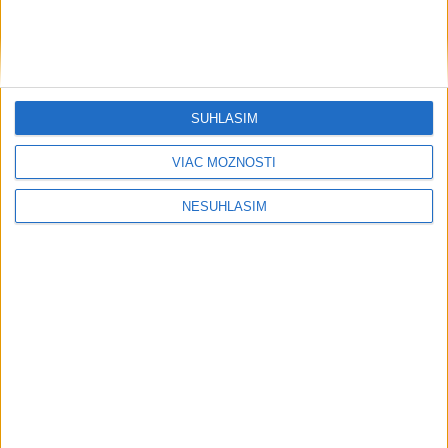
SÚHLASÍM
VIAC MOŽNOSTÍ
NESÚHLASÍM
....