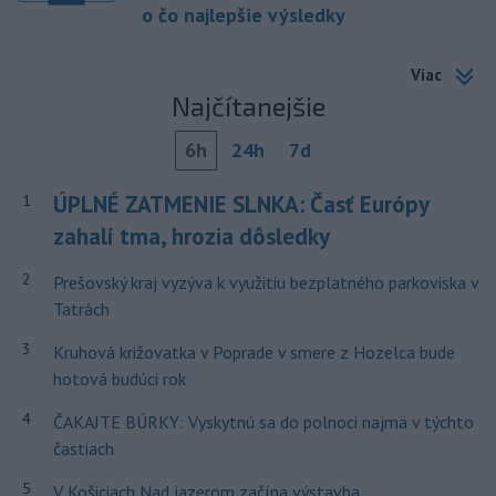
o čo najlepšie výsledky
Viac
Najčítanejšie
6h
24h
7d
ÚPLNÉ ZATMENIE SLNKA: Časť Európy
1
zahalí tma, hrozia dôsledky
2
Prešovský kraj vyzýva k využitiu bezplatného parkoviska v
Tatrách
3
Kruhová križovatka v Poprade v smere z Hozelca bude
hotová budúci rok
4
ČAKAJTE BÚRKY: Vyskytnú sa do polnoci najmä v týchto
častiach
5
V Košiciach Nad jazerom začína výstavba