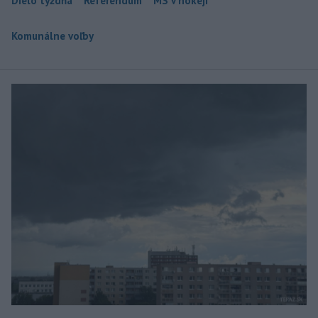
Dielo týždňa
Referendum
MS v hokeji
Komunálne voľby