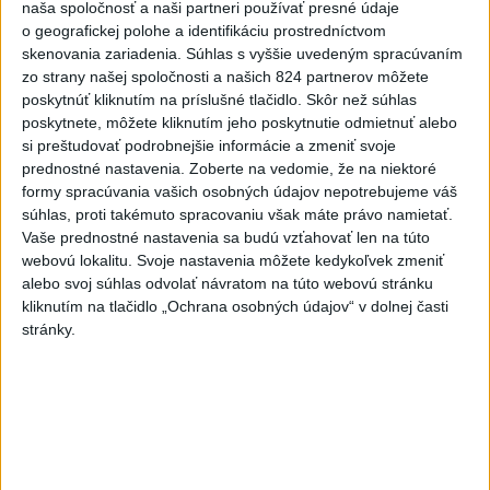
naša spoločnosť a naši partneri používať presné údaje
o geografickej polohe a identifikáciu prostredníctvom
skenovania zariadenia. Súhlas s vyššie uvedeným spracúvaním
zo strany našej spoločnosti a našich 824 partnerov môžete
poskytnúť kliknutím na príslušné tlačidlo. Skôr než súhlas
poskytnete, môžete kliknutím jeho poskytnutie odmietnuť alebo
Na kúpalisku Diakovce UNIKALA LÁTKA,
si preštudovať podrobnejšie informácie a zmeniť svoje
prednostné nastavenia.
Zoberte na vedomie, že na niektoré
osem ľudí skončilo v nemocnici
formy spracúvania vašich osobných údajov nepotrebujeme váš
súhlas, proti takémuto spracovaniu však máte právo namietať.
Na mieste zasahovala aj polícia v súčinnosti s ďalšími
Vaše prednostné nastavenia sa budú vzťahovať len na túto
záchrannými zložkami.
webovú lokalitu. Svoje nastavenia môžete kedykoľvek zmeniť
aktualizované
včera 18:23
,
včera 21:38
alebo svoj súhlas odvolať návratom na túto webovú stránku
kliknutím na tlačidlo „Ochrana osobných údajov“ v dolnej časti
Slovensko
stránky.
ŽSK: VšZP znevýhodnila krajské
nemocnice v porovnaní so
súkromnými
včera 17:57
KDH žiada ministra vnútra o vysvetlenie nákupu kamerových