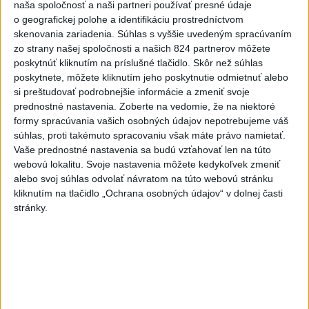
naša spoločnosť a naši partneri používať presné údaje
včera 18:06
o geografickej polohe a identifikáciu prostredníctvom
skenovania zariadenia. Súhlas s vyššie uvedeným spracúvaním
Rezort školstva pomôže samosprávam s určovaním
zo strany našej spoločnosti a našich 824 partnerov môžete
školských obvodov
poskytnúť kliknutím na príslušné tlačidlo. Skôr než súhlas
poskytnete, môžete kliknutím jeho poskytnutie odmietnuť alebo
O jedného prevádzača menej: Prispela k tomu aj slovenská
si preštudovať podrobnejšie informácie a zmeniť svoje
polícia
prednostné nastavenia.
Zoberte na vedomie, že na niektoré
formy spracúvania vašich osobných údajov nepotrebujeme váš
POŽIAR V SLOVNAFTE: Došlo k narušeniu jednej z nádrží
súhlas, proti takémuto spracovaniu však máte právo namietať.
Vaše prednostné nastavenia sa budú vzťahovať len na túto
webovú lokalitu. Svoje nastavenia môžete kedykoľvek zmeniť
Zahraničie
alebo svoj súhlas odvolať návratom na túto webovú stránku
kliknutím na tlačidlo „Ochrana osobných údajov“ v dolnej časti
Turecko: Nová obranná dohoda nie v
stránky.
rozpore so záväzkami voči NATO
včera 22:09
Ruská ambasáda označila nález dronu na letisku v Lipsku za
provokáciu