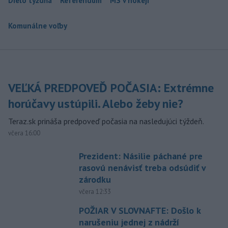
Dielo týždňa
Referendum
MS v hokeji
Komunálne voľby
VEĽKÁ PREDPOVEĎ POČASIA: Extrémne
horúčavy ustúpili. Alebo žeby nie?
Teraz.sk prináša predpoveď počasia na nasledujúci týždeň.
včera 16:00
Prezident: Násilie páchané pre
rasovú nenávisť treba odsúdiť v
zárodku
včera 12:33
POŽIAR V SLOVNAFTE: Došlo k
narušeniu jednej z nádrží