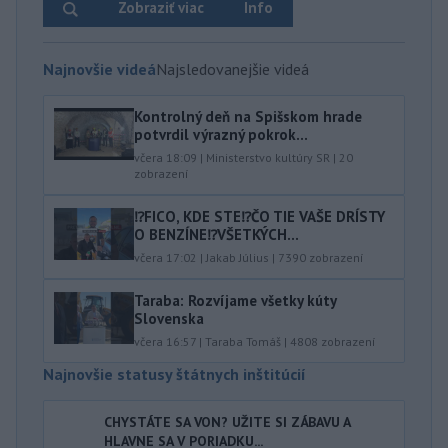
Zobraziť viac
Info
Najnovšie videá
Najsledovanejšie videá
Kontrolný deň na Spišskom hrade
potvrdil výrazný pokrok...
včera 18:09
|
Ministerstvo kultúry SR
|
20
zobrazení
⁉️FICO, KDE STE⁉️ČO TIE VAŠE DRÍSTY
O BENZÍNE⁉️VŠETKÝCH...
včera 17:02
|
Jakab Július
|
7390
zobrazení
Taraba: Rozvíjame všetky kúty
Slovenska
včera 16:57
|
Taraba Tomáš
|
4808
zobrazení
Najnovšie statusy štátnych inštitúcií
CHYSTÁTE SA VON? UŽITE SI ZÁBAVU A
HLAVNE SA V PORIADKU...