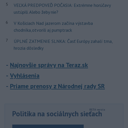
5
VEĽKÁ PREDPOVEĎ POČASIA: Extrémne horúčavy
ustúpili. Alebo žeby nie?
6
V Košiciach Nad jazerom začína výstavba
chodníka,otvorili aj pumptrack
7
ÚPLNÉ ZATMENIE SLNKA: Časť Európy zahalí tma,
hrozia dôsledky
Najnovšie správy na Teraz.sk
Vyhlásenia
Priame prenosy z Národnej rady SR
Politika na sociálnych sieťach