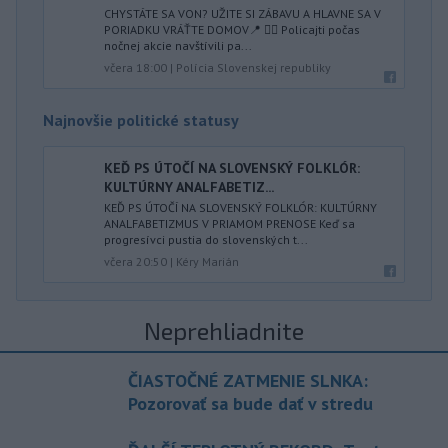
CHYSTÁTE SA VON? UŽITE SI ZÁBAVU A HLAVNE SA V
PORIADKU VRÁŤTE DOMOV📍 👮‍♂️ Policajti počas
nočnej akcie navštívili pa...
včera 18:00
|
Polícia Slovenskej republiky
Najnovšie politické statusy
KEĎ PS ÚTOČÍ NA SLOVENSKÝ FOLKLÓR:
KULTÚRNY ANALFABETIZ...
KEĎ PS ÚTOČÍ NA SLOVENSKÝ FOLKLÓR: KULTÚRNY
ANALFABETIZMUS V PRIAMOM PRENOSE Keď sa
progresívci pustia do slovenských t...
včera 20:50
|
Kéry Marián
Neprehliadnite
ČIASTOČNÉ ZATMENIE SLNKA:
Pozorovať sa bude dať v stredu