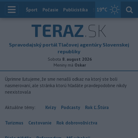
19
°C
Index
Šport
Počasie
Publicistika
Slovensko
Zahranič
TERAZ
.SK
Spravodajský portál Tlačovej agentúry Slovenskej
republiky
Sobota
8. august 2026
Meniny má
Oskar
Úprimne ľutujeme, že sme nenašli odkaz na ktorý ste boli
nasmerovaní, ale stránka ktorú hľadáte pravdepodobne nikdy
neexistovala
Aktuálne témy:
Kvízy
Podcasty
Rok Ľ.Štúra
Turizmus
Cestovanie
Rok dobrovoľníctva