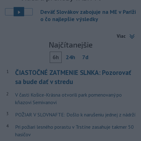
Deväť Slovákov zabojuje na ME v Paríži
o čo najlepšie výsledky
Viac
Najčítanejšie
6h
24h
7d
ČIASTOČNÉ ZATMENIE SLNKA: Pozorovať
1
sa bude dať v stredu
2
V časti Košice-Krásna otvorili park pomenovaný po
kňazovi Semivanovi
3
POŽIAR V SLOVNAFTE: Došlo k narušeniu jednej z nádrží
4
Pri požiari lesného porastu v Trstíne zasahuje takmer 50
hasičov