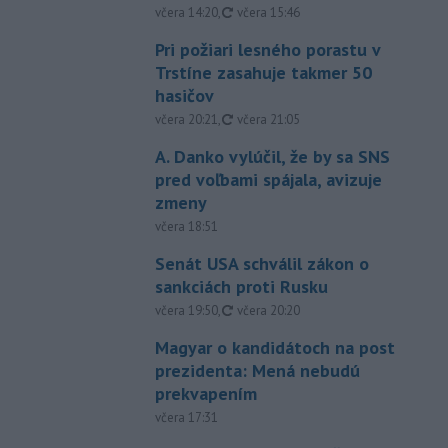
aktualizované
včera 14:20
,
včera 15:46
Pri požiari lesného porastu v
Trstíne zasahuje takmer 50
hasičov
aktualizované
včera 20:21
,
včera 21:05
A. Danko vylúčil, že by sa SNS
pred voľbami spájala, avizuje
zmeny
včera 18:51
Senát USA schválil zákon o
sankciách proti Rusku
aktualizované
včera 19:50
,
včera 20:20
Magyar o kandidátoch na post
prezidenta: Mená nebudú
prekvapením
včera 17:31