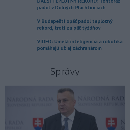
ĎALŠÍ TEPLOTNÝ REKORD: Tentoraz
padol v Dolných Plachtinciach
V Budapešti opäť padol teplotný
rekord, tretí za päť týždňov
VIDEO: Umelá inteligencia a robotika
pomáhajú už aj záchranárom
Správy