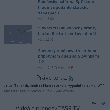
Románsky palác na Spišskom
hrade sa podarilo staticky
zabezpečiť
včera 18:00
Slováci získali vo Vichy bronz,
Lacko: Rastú talentovaní hráči
včera 15:51
Slovenky remizovali v druhom
prípravnom dueli so Slovinkami
2:2
aktualizované
včera 17:13
,
včera 19:45
Práve teraz
-
Taliansky tenista Matteo Arnaldi vypadol na turnaji ATP
21:30
Masters 1000
v Montreale už v 3. kole dvojhry.
Viac
Videá a prenosy TASR TV