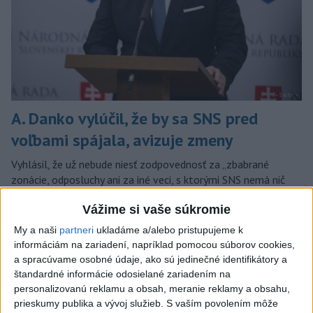
A. Danko vylúčil, že by sa SNS pred
voľbami spájala, avizuje zmeny
Vyhlásil, že už nebude niesť zodpovednosť za „zbabrané
zonácie, odposluchy ani za iné veci, s ktorými SNS nemá nič
spoločné“.
Vážime si vaše súkromie
včera 18:51
My a naši
partneri
ukladáme a/alebo pristupujeme k
Slovensko
informáciám na zariadení, napríklad pomocou súborov cookies,
a spracúvame osobné údaje, ako sú jedinečné identifikátory a
KDH od polície očakáva rýchle
štandardné informácie odosielané zariadením na
vyšetrenie útoku na cudzincov v
personalizovanú reklamu a obsah, meranie reklamy a obsahu,
prieskumy publika a vývoj služieb.
S vaším povolením môže
Nitre