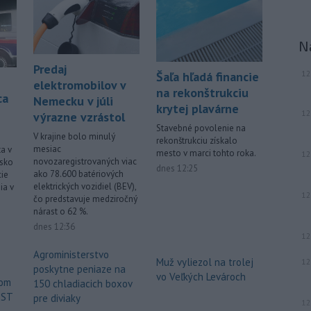
-
Vo štvrtok (6. 8.) má byť na
18:06
území Slovenska opäť horúco.
Pre
okresy na západnom a južnom
N
Slovensku a niektoré okresy v strede
Predaj
a na východe krajiny vydal Slovenský
12
Šaľa hľadá financie
hydrometeorologický ústav (SHMÚ)
elektromobilov v
na rekonštrukciu
ca
výstrahy tretieho stupňa pred
Nemecku v júli
krytej plavárne
vysokými teplotami.
12
výrazne vzrástol
Stavebné povolenie na
V krajine bolo minulý
Viac >
rekonštrukciu získalo
mesiac
ta v
mesto v marci tohto roka.
12
novozaregistrovaných viac
nsko
dnes 12:25
ako 78.600 batériových
cie
elektrických vozidiel (BEV),
ia v
12
čo predstavuje medziročný
nárast o 62 %.
dnes 12:36
12
Agroministerstvo
Muž vyliezol na trolej
12
poskytne peniaze na
vo Veľkých Levároch
tom
150 chladiacich boxov
EST
pre diviaky
12