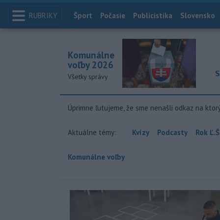
RUBRIKY
Index
Šport
Počasie
Publicistika
Slovensko
Komunálne
voľby 2026
S
Všetky správy
Úprimne ľutujeme, že sme nenašli odkaz na ktor
Aktuálne témy:
Kvízy
Podcasty
Rok Ľ.Š
Komunálne voľby