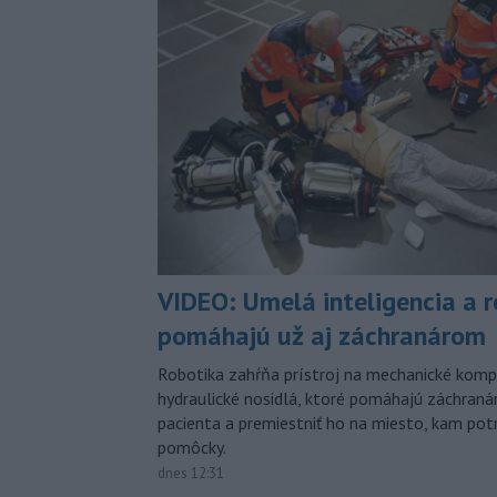
VIDEO: Umelá inteligencia a 
pomáhajú už aj záchranárom
Robotika zahŕňa prístroj na mechanické kompr
hydraulické nosidlá, ktoré pomáhajú záchran
pacienta a premiestniť ho na miesto, kam potr
pomôcky.
dnes 12:31