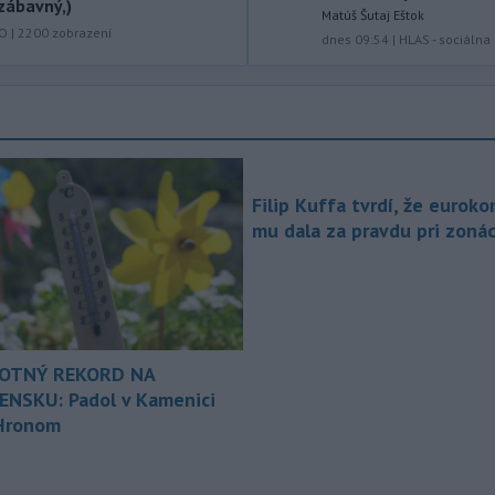
zábavný,)
Matúš Šutaj Eštok
-
Ruská dezinformačná
20:08
KO
|
2200
zobrazení
kampaň sa vo Francúzsku zamerala
dnes 09:54
|
HLAS - sociáln
na ďalšieho
kandidáta, bývalého
centristického premiéra Attala. Ako
informovala agentúra AFP, odhalil ju
vládny úrad Viginum a s „vysokou
mierou istoty“ pripísal proruskej
dezinformačnej sieti s názvom
Filip Kuffa tvrdí, že euroko
Matrioška.
mu dala za pravdu pri zonác
-
Na jednokoľajovom
20:02
železničnom priecestí v Lozorne
došlo v stredu
podvečer k zrážke
nákladného vlaku s osobným
motorovým vozidlom.
OTNÝ REKORD NA
-
Úrady v severovýchodnej
19:29
ENSKU: Padol v Kamenici
Kolumbii v stredu zachránili
Hronom
zatúlané mláďa
hrocha. Na brehu
rieky ho našli rybári so známkami
podvýživy. Ide o jedinca z približne
200 hrochov, ktoré sa v krajine