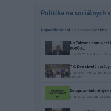
Politika na sociálnych 
Najnovšie videá
Najsledovanejšie videá
Na Taiwane som videl č
KORČO...
dnes 09:37
|
Korčok Ivan
|
92
zo
TK: Dve skvelé správy
dnes 09:17
|
Ministerstvo prác
zobrazení
Kolaps ambulantných s
dnes 08:02
|
Sloboda a Solidar