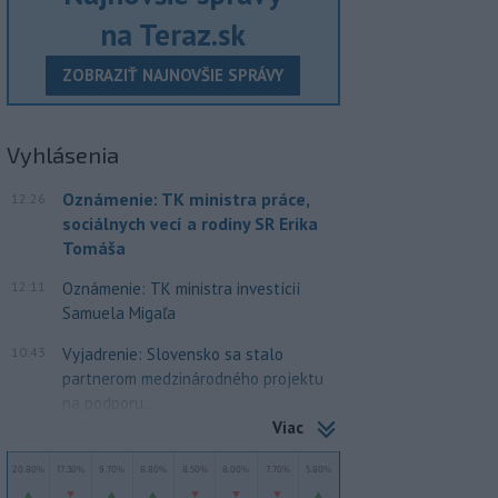
na Teraz.sk
ZOBRAZIŤ NAJNOVŠIE SPRÁVY
Vyhlásenia
Oznámenie: TK ministra práce,
12:26
sociálnych vecí a rodiny SR Erika
Tomáša
12:11
Oznámenie: TK ministra investícií
Samuela Migaľa
10:43
Vyjadrenie: Slovensko sa stalo
partnerom medzinárodného projektu
na podporu...
Viac