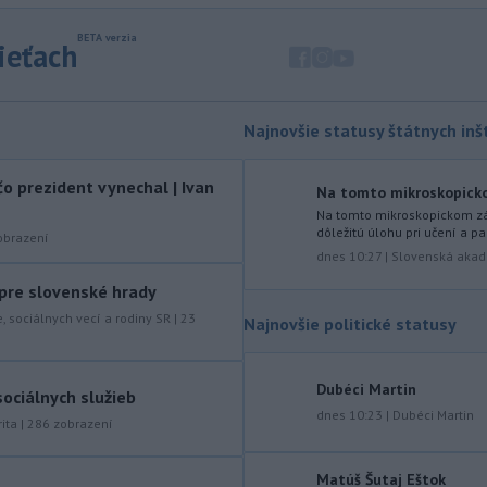
zonáciám národných parkov (NP) a
naďalej je tak ohrozených 450
sieťach
miliónov eur z plánu obnovy.
-
Nemecko v stredu začalo
21:25
vyšetrovanie po tom, ako sa v noci
Najnovšie statusy štátnych inšt
v
blízkosti vzletovej a pristávacej
dráhy na letisku Lipsko/Halle našiel
dron naložený výbušninami.
o prezident vynechal | Ivan
Na tomto mikroskopickom
Na tomto mikroskopickom záb
-
Slovensko pomáha Maďarsku
20:47
dôležitú úlohu pri učení a pa
brazení
s vodou, pretože naši južní susedia
dnes 10:27
|
Slovenská akad
zápasia s kritickou situáciou na Dunaji a
v hre je aj možné odstavenie jadrovej
 pre slovenské hrady
elektrárne.
e, sociálnych vecí a rodiny SR
|
23
Najnovšie politické statusy
-
Litovská pohraničná stráž
20:17
objavila ďalší podzemný tunel,
Dubéci Martin
ktorý mal
slúžiť na nelegálne
ociálnych služieb
dnes 10:23
|
Dubéci Martin
prevádzanie migrantov z Bieloruska
ita
|
286
zobrazení
na územie tohto členského štátu
Európskej únie.
Matúš Šutaj Eštok