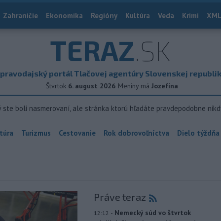
Zahraničie
Ekonomika
Regióny
Kultúra
Veda
Krimi
XML
TERAZ
.SK
pravodajský portál Tlačovej agentúry Slovenskej republi
Štvrtok
6. august 2026
Meniny má
Jozefína
ý ste boli nasmerovaní, ale stránka ktorú hľadáte pravdepodobne nikd
túra
Turizmus
Cestovanie
Rok dobrovoľníctva
Dielo týždňa
Práve teraz
-
Nemecký súd vo štvrtok
12:12