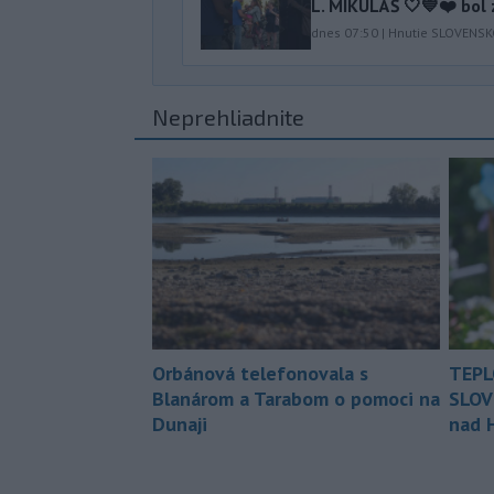
L. MIKULÁŠ 🤍💙❤️ bol 
dnes 07:50
|
Hnutie SLOVENS
Neprehliadnite
Orbánová telefonovala s
TEPL
Blanárom a Tarabom o pomoci na
SLOV
Dunaji
nad 