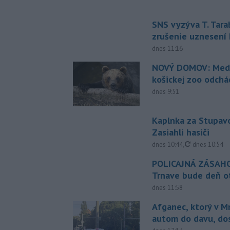
SNS vyzýva T. Tara
zrušenie uznesení
dnes 11:16
NOVÝ DOMOV: Medv
košickej zoo odchá
dnes 9:51
Kaplnka za Stupavo
Zasiahli hasiči
aktualizovan
dnes 10:44
,
dnes 10:54
POLICAJNÁ ZÁSAHO
Trnave bude deň o
dnes 11:58
Afganec, ktorý v M
autom do davu, do