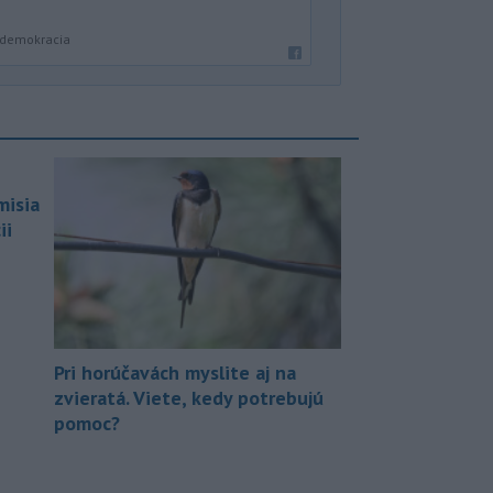
a demokracia
misia
ii
Pri horúčavách myslite aj na
zvieratá. Viete, kedy potrebujú
pomoc?