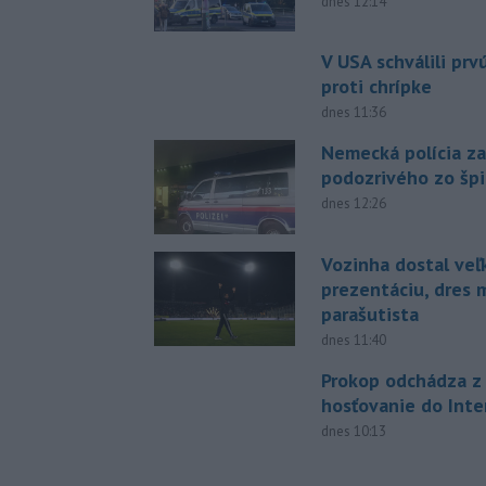
dnes 12:14
V USA schválili pr
proti chrípke
dnes 11:36
Nemecká polícia za
podozrivého zo šp
dnes 12:26
Vozinha dostal veľ
prezentáciu, dres 
parašutista
dnes 11:40
Prokop odchádza z 
hosťovanie do Inte
dnes 10:13