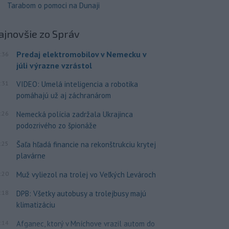
Tarabom o pomoci na Dunaji
ajnovšie
zo Správ
Predaj elektromobilov v Nemecku v
:36
júli výrazne vzrástol
:31
VIDEO: Umelá inteligencia a robotika
pomáhajú už aj záchranárom
:26
Nemecká polícia zadržala Ukrajinca
podozrivého zo špionáže
:25
Šaľa hľadá financie na rekonštrukciu krytej
plavárne
:20
Muž vyliezol na trolej vo Veľkých Levároch
:18
DPB: Všetky autobusy a trolejbusy majú
klimatizáciu
:14
Afganec, ktorý v Mníchove vrazil autom do