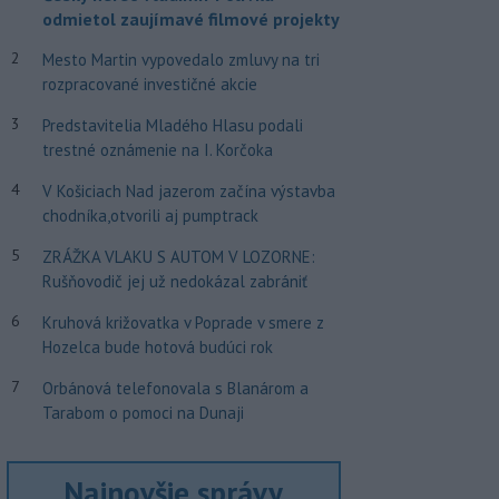
odmietol zaujímavé filmové projekty
2
Mesto Martin vypovedalo zmluvy na tri
rozpracované investičné akcie
3
Predstavitelia Mladého Hlasu podali
trestné oznámenie na I. Korčoka
4
V Košiciach Nad jazerom začína výstavba
chodníka,otvorili aj pumptrack
5
ZRÁŽKA VLAKU S AUTOM V LOZORNE:
Rušňovodič jej už nedokázal zabrániť
6
Kruhová križovatka v Poprade v smere z
Hozelca bude hotová budúci rok
7
Orbánová telefonovala s Blanárom a
Tarabom o pomoci na Dunaji
Najnovšie správy