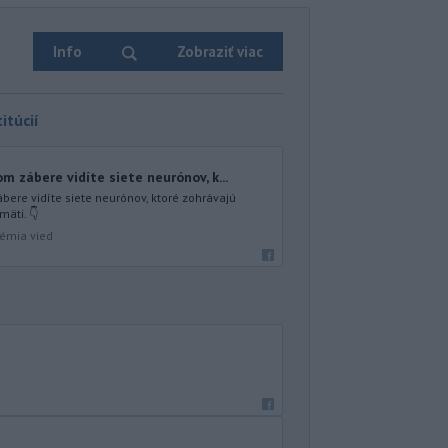
Info
Zobraziť viac
itúcií
 zábere vidíte siete neurónov, k...
ere vidíte siete neurónov, ktoré zohrávajú
mäti. 👇
émia vied