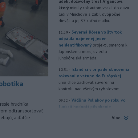
udelil doživotný trest Afgancovi,
ktorý
minulý rok autom vrazil do davu
ľudí v Mníchove a zabil dvojročné
dievča a jej 37-ročnú matku.
-
Severná Kórea vo štvrtok
11:29
odpálila najmenej jeden
neidentifikovaný
projektil smerom k
Japonskému moru, uviedla
juhokórejská armáda.
-
Island si v prípade obnovenia
10:31
rokovaní o vstupe do Európskej
robotika
únie chce zachovať suverénnu
kontrolu nad všetkým rybolovom.
-
Väčšina Poliakov po roku vo
09:52
esie hrudníka,
funkcii hodnotí pôsobenie
árom odtransportovať
prezidenta Karola Nawrockého
ebujú, a ďalšie
Viac
pozitívne.
-
Končiaci kolumbijský
09:15
minister obrany Pedro Sánchez v