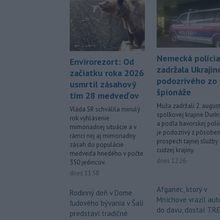
Nemecká polícia
Envirorezort: Od
zadržala Ukrajin
začiatku roka 2026
podozrivého zo
usmrtil zásahový
špionáže
tím 28 medveďov
Muža zadržali 2. augus
Vláda SR schválila minulý
spolkovej krajine Durí
rok vyhlásenie
a podľa bavorskej polí
mimoriadnej situácie a v
je podozrivý z pôsoben
rámci nej aj mimoriadny
prospech tajnej služby
zásah do populácie
cudzej krajiny.
medveďa hnedého v počte
dnes 12:26
350 jedincov.
dnes 11:58
Afganec, ktorý v
Rodinný deň v Dome
Mníchove vrazil au
ľudového bývania v Šali
do davu, dostal TR
predstaví tradičné