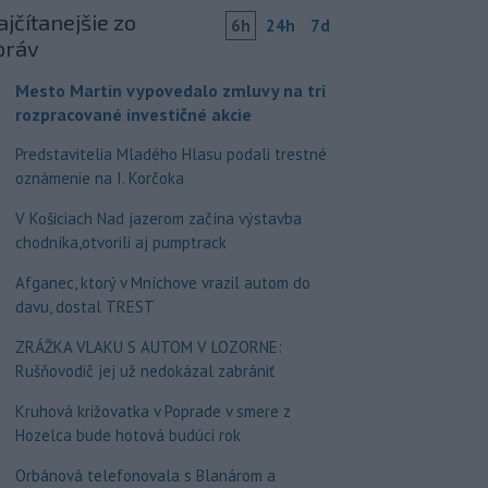
jčítanejšie zo
6h
24h
7d
práv
Mesto Martin vypovedalo zmluvy na tri
rozpracované investičné akcie
Predstavitelia Mladého Hlasu podali trestné
oznámenie na I. Korčoka
V Košiciach Nad jazerom začína výstavba
chodníka,otvorili aj pumptrack
Afganec, ktorý v Mníchove vrazil autom do
davu, dostal TREST
ZRÁŽKA VLAKU S AUTOM V LOZORNE:
Rušňovodič jej už nedokázal zabrániť
Kruhová križovatka v Poprade v smere z
Hozelca bude hotová budúci rok
Orbánová telefonovala s Blanárom a