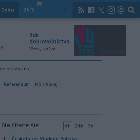
36
°C
 Odber
Knihy
Útulkovo
Magazín
News Now
Archív
TASR
Rok
dobrovoľníctva
ky
Všetky správy
y neexistovala
Referendum
MS v hokeji
Najčítanejšie
6h
24h
7d
Český herec Vladimír Polívka
1