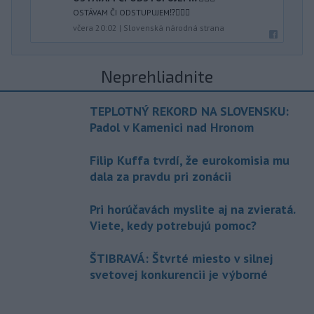
OSTÁVAM ČI ODSTUPUJEM⁉️🤷🏻‍♂️
včera 20:02
|
Slovenská národná strana
Neprehliadnite
TEPLOTNÝ REKORD NA SLOVENSKU:
Padol v Kamenici nad Hronom
Filip Kuffa tvrdí, že eurokomisia mu
dala za pravdu pri zonácii
Pri horúčavách myslite aj na zvieratá.
Viete, kedy potrebujú pomoc?
ŠTIBRAVÁ: Štvrté miesto v silnej
svetovej konkurencii je výborné