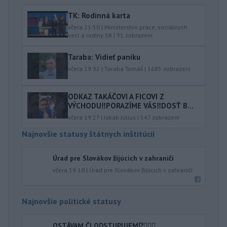
TK: Rodinná karta
včera 21:50
|
Ministerstvo práce, sociálnych
vecí a rodiny SR
|
31
zobrazení
Taraba: Vidieť paniku
včera 19:32
|
Taraba Tomáš
|
1685
zobrazení
ODKAZ TAKÁČOVI A FICOVI Z
VÝCHODU‼️PORAZÍME VÁS‼️DOSŤ B...
včera 19:27
|
Jakab Július
|
547
zobrazení
Najnovšie statusy štátnych inštitúcií
Úrad pre Slovákov žijúcich v zahraničí
včera 19:10
|
Úrad pre Slovákov žijúcich v zahraničí
Najnovšie politické statusy
OSTÁVAM ČI ODSTUPUJEM⁉️🤷🏻‍♂️