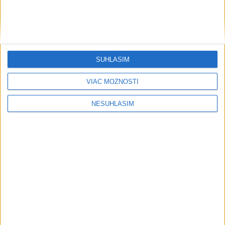
....
SÚHLASÍM
VIAC MOŽNOSTÍ
NESÚHLASÍM
....