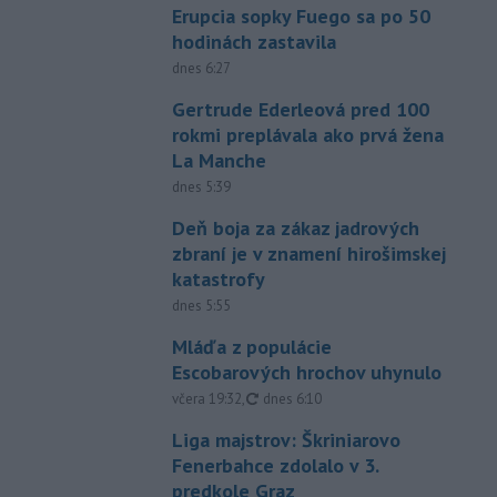
Erupcia sopky Fuego sa po 50
hodinách zastavila
dnes 6:27
Gertrude Ederleová pred 100
rokmi preplávala ako prvá žena
La Manche
dnes 5:39
Deň boja za zákaz jadrových
zbraní je v znamení hirošimskej
katastrofy
dnes 5:55
Mláďa z populácie
Escobarových hrochov uhynulo
aktualizované
včera 19:32
,
dnes 6:10
Liga majstrov: Škriniarovo
Fenerbahce zdolalo v 3.
predkole Graz