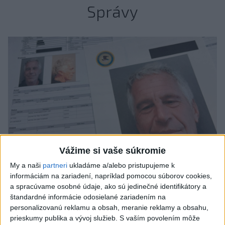
Správy
Vážime si vaše súkromie
My a naši
partneri
ukladáme a/alebo pristupujeme k
informáciám na zariadení, napríklad pomocou súborov cookies,
Štát Nové Mexiko žaluje federálnu
a spracúvame osobné údaje, ako sú jedinečné identifikátory a
štandardné informácie odosielané zariadením na
vládu v kauze Epstein
personalizovanú reklamu a obsah, meranie reklamy a obsahu,
prieskumy publika a vývoj služieb.
S vaším povolením môže
Tvrdí, že federálne úrady mu bránia vo vyšetrovaní sexuálnych