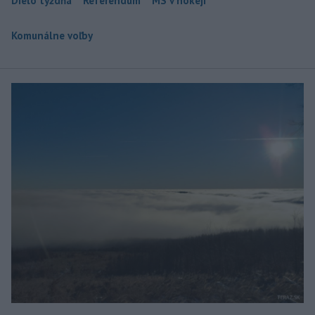
Dielo týždňa
Referendum
MS v hokeji
Komunálne voľby