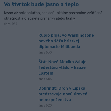
Vo štvrtok bude jasno a teplo
Jasno až polooblačno, cez deň lokálne prechodne zväčšená
oblačnosť a ojedinele prehánky alebo búrky.
dnes 5:55
Rubio prijal vo Washingtone
nového šéfa britskej
diplomacie Milibanda
dnes 6:30
Štát Nové Mexiko žaluje
federálnu vládu v kauze
Epstein
dnes 6:06
Dobrindt: Dron v Lipsku
predstavuje novú úroveň
nebezpečenstva
dnes 6:20