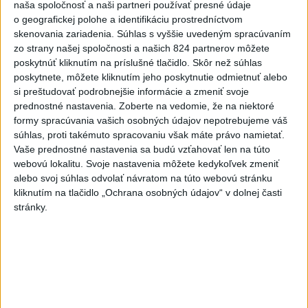
naša spoločnosť a naši partneri používať presné údaje
trestných činov odsúdeného sexuálneho delikventa Jeffreyho
o geografickej polohe a identifikáciu prostredníctvom
Epsteina spáchané na jeho ranči v tomto štáte.
skenovania zariadenia. Súhlas s vyššie uvedeným spracúvaním
dnes 6:06
zo strany našej spoločnosti a našich 824 partnerov môžete
poskytnúť kliknutím na príslušné tlačidlo. Skôr než súhlas
Slovensko
poskytnete, môžete kliknutím jeho poskytnutie odmietnuť alebo
si preštudovať podrobnejšie informácie a zmeniť svoje
Filip Kuffa tvrdí, že eurokomisia mu
prednostné nastavenia.
Zoberte na vedomie, že na niektoré
dala za pravdu pri zonácii
formy spracúvania vašich osobných údajov nepotrebujeme váš
súhlas, proti takémuto spracovaniu však máte právo namietať.
včera 22:53
Vaše prednostné nastavenia sa budú vzťahovať len na túto
webovú lokalitu. Svoje nastavenia môžete kedykoľvek zmeniť
T. Taraba: SR pomáha Maďarsku s vodou aj napriek tomu, že
alebo svoj súhlas odvolať návratom na túto webovú stránku
kliknutím na tlačidlo „Ochrana osobných údajov“ v dolnej časti
je jej málo
stránky.
SLOVENSKÍ POLICAJTI V CHORVÁTSKU: Pomáhali i pri
podvode s ubytovaním
MV odmieta tvrdenia PS o údajnom nasadení ruského
sledovacieho systému