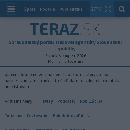
27
°C
Index
Šport
Počasie
Publicistika
Slovensko
Zahranič
TERAZ
.SK
Spravodajský portál Tlačovej agentúry Slovenskej
republiky
Štvrtok
6. august 2026
Meniny má
Jozefína
Úprimne ľutujeme, že sme nenašli odkaz na ktorý ste boli
nasmerovaní, ale stránka ktorú hľadáte pravdepodobne nikdy
neexistovala
Aktuálne témy:
Kvízy
Podcasty
Rok Ľ.Štúra
Turizmus
Cestovanie
Rok dobrovoľníctva