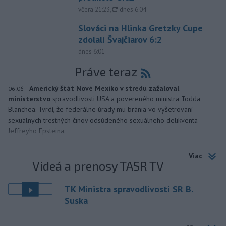
aktualizované
včera 21:23
,
dnes 6:04
Slováci na Hlinka Gretzky Cupe
zdolali Švajčiarov 6:2
dnes 6:01
Práve teraz
-
Americký štát Nové Mexiko v stredu zažaloval
06:06
ministerstvo
spravodlivosti USA a povereného ministra Todda
Blanchea. Tvrdí, že federálne úrady mu bránia vo vyšetrovaní
sexuálnych trestných činov odsúdeného sexuálneho delikventa
Jeffreyho Epsteina.
Viac
Videá a prenosy TASR TV
TK Ministra spravodlivosti SR B.
Suska