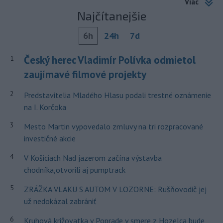
Viac
Najčítanejšie
6h
24h
7d
Český herec Vladimír Polívka odmietol
1
zaujímavé filmové projekty
2
Predstavitelia Mladého Hlasu podali trestné oznámenie
na I. Korčoka
3
Mesto Martin vypovedalo zmluvy na tri rozpracované
investičné akcie
4
V Košiciach Nad jazerom začína výstavba
chodníka,otvorili aj pumptrack
5
ZRÁŽKA VLAKU S AUTOM V LOZORNE: Rušňovodič jej
už nedokázal zabrániť
6
Kruhová križovatka v Poprade v smere z Hozelca bude