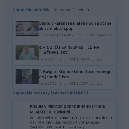
Najnovšie videá
Najsledovanejšie videá
Oľano v karanténe, alebo čo sa stane,
ak sa niekto spoj...
dnes 05:00
|
Michelko Roman
|
8141
zobrazení
R. FICO: ČO SA NEZMESTILO NA
TLAČOVKU LXV.
včera 18:24
|
Smer - SSD
|
20659
zobrazení
T. Gašpar: Kto odstrihol lacné energie
z východu? Isto ...
včera 17:56
|
Smer - SSD
|
12374
zobrazení
Najnovšie statusy štátnych inštitúcií
POSUN V PRÍPADE OZBROJENÉHO ÚTOKU:
MLADÍCI SÚ OBVINENÍ ...
POSUN V PRÍPADE OZBROJENÉHO ÚTOKU: MLADÍCI SÚ
OBVINENÍ Z POKUSU VRAŽDY ŽIVOT TAXIKÁRA
ZACHRÁNILI POLICAJTI Trnavskí a g...