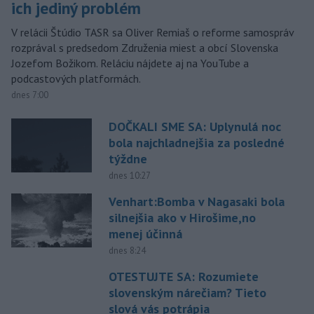
ich jediný problém
V relácii Štúdio TASR sa Oliver Remiaš o reforme samospráv
rozprával s predsedom Združenia miest a obcí Slovenska
Jozefom Božikom. Reláciu nájdete aj na YouTube a
podcastových platformách.
dnes 7:00
DOČKALI SME SA: Uplynulá noc
bola najchladnejšia za posledné
týždne
dnes 10:27
Venhart:Bomba v Nagasaki bola
silnejšia ako v Hirošime,no
menej účinná
dnes 8:24
OTESTUJTE SA: Rozumiete
slovenským nárečiam? Tieto
slová vás potrápia