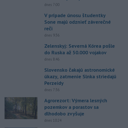
dnes 7:00
V prípade únosu študentky
Sone majú odznieť záverečné
reči
dnes 9:36
Zelenskyj: Severná Kórea pošle
do Ruska až 50.000 vojakov
dnes 8:46
Slovensko čakajú astronomické
úkazy, zatmenie Slnka striedajú
Perzeidy
dnes 7:36
Agrorezort: Výmera lesných
pozemkov a porastov sa
dlhodobo zvyšuje
dnes 10:24