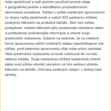
naša spoločnosť a naši partneri používať presné údaje
o geografickej polohe a identifikáciu prostredníctvom
skenovania zariadenia. Súhlas s vyššie uvedeným spracúvaním
zo strany našej spoločnosti a našich 824 partnerov môžete
poskytnúť kliknutím na príslušné tlačidlo. Skôr než súhlas
poskytnete, môžete kliknutím jeho poskytnutie odmietnuť alebo
Odborník: Rozlišovanie medzi
si preštudovať podrobnejšie informácie a zmeniť svoje
investíciami vás ochráni pred podvodmi
prednostné nastavenia.
Zoberte na vedomie, že na niektoré
formy spracúvania vašich osobných údajov nepotrebujeme váš
Poukázal na to, že podvodníci prispôsobujú názvy produktov
súhlas, proti takémuto spracovaniu však máte právo namietať.
aj príbehy tomu, čo práve priťahuje pozornosť.
Vaše prednostné nastavenia sa budú vzťahovať len na túto
dnes 9:38
webovú lokalitu. Svoje nastavenia môžete kedykoľvek zmeniť
alebo svoj súhlas odvolať návratom na túto webovú stránku
Slovensko
kliknutím na tlačidlo „Ochrana osobných údajov“ v dolnej časti
stránky.
Slovenskí hasiči naďalej pokračujú vo
svojom nasadení vo Francúzsku
dnes 10:57
V prípade únosu študentky Sone majú odznieť záverečné reči