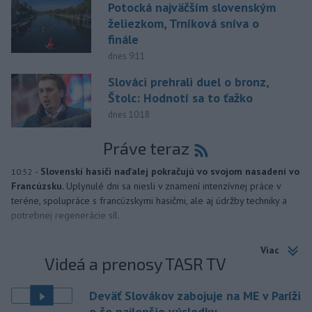
Potocká najväčším slovenským
želiezkom, Trníková sníva o
finále
dnes 9:11
Slováci prehrali duel o bronz,
Štolc: Hodnotí sa to ťažko
dnes 10:18
Práve teraz
-
Slovenskí hasiči naďalej pokračujú vo svojom nasadení vo
10:52
Francúzsku.
Uplynulé dni sa niesli v znamení intenzívnej práce v
teréne, spolupráce s francúzskymi hasičmi, ale aj údržby techniky a
potrebnej regenerácie síl.
Viac
Videá a prenosy TASR TV
Deväť Slovákov zabojuje na ME v Paríži
o čo najlepšie výsledky