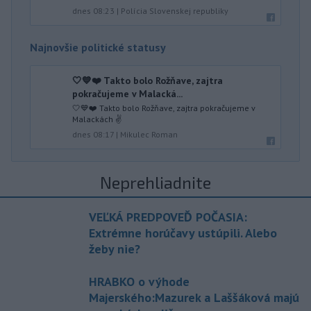
dnes 08:23
|
Polícia Slovenskej republiky
Najnovšie politické statusy
🤍💙❤️ Takto bolo Rožňave, zajtra
pokračujeme v Malacká...
🤍💙❤️ Takto bolo Rožňave, zajtra pokračujeme v
Malackách ✌️
dnes 08:17
|
Mikulec Roman
Neprehliadnite
VEĽKÁ PREDPOVEĎ POČASIA:
Extrémne horúčavy ustúpili. Alebo
žeby nie?
HRABKO o výhode
Majerského:Mazurek a Laššáková majú