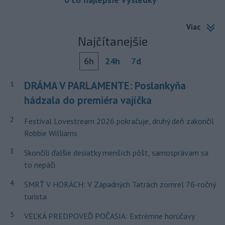
Viac
Najčítanejšie
6h
24h
7d
DRÁMA V PARLAMENTE: Poslankyňa
1
hádzala do premiéra vajíčka
2
Festival Lovestream 2026 pokračuje, druhý deň zakončil
Robbie Williams
3
Skončili ďalšie desiatky menších pôšt, samosprávam sa
to nepáči
4
SMRŤ V HORÁCH: V Západných Tatrách zomrel 76-ročný
turista
5
VEĽKÁ PREDPOVEĎ POČASIA: Extrémne horúčavy