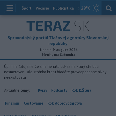
29
°C
Index
Šport
Počasie
Publicistika
Slovensko
Zahranič
TERAZ
.SK
Spravodajský portál Tlačovej agentúry Slovenskej
republiky
Nedela
9. august 2026
Meniny má
Ľubomíra
Úprimne ľutujeme, že sme nenašli odkaz na ktorý ste boli
nasmerovaní, ale stránka ktorú hľadáte pravdepodobne nikdy
neexistovala
Aktuálne témy:
Kvízy
Podcasty
Rok Ľ.Štúra
Turizmus
Cestovanie
Rok dobrovoľníctva