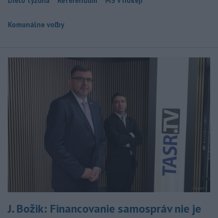
Dielo týždňa
Referendum
MS v hokeji
Komunálne voľby
J. Božik: Financovanie samospráv nie je