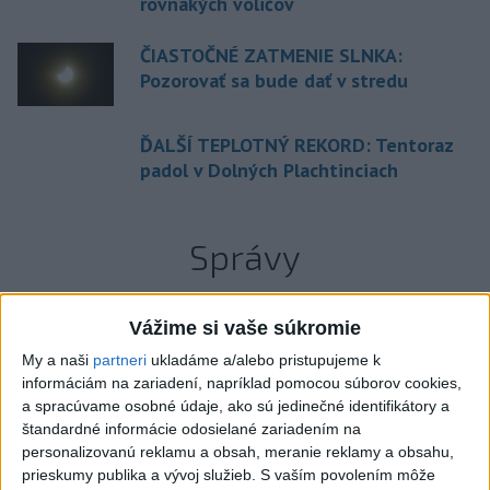
rovnakých voličov
ČIASTOČNÉ ZATMENIE SLNKA:
Pozorovať sa bude dať v stredu
ĎALŠÍ TEPLOTNÝ REKORD: Tentoraz
padol v Dolných Plachtinciach
Správy
Vážime si vaše súkromie
My a naši
partneri
ukladáme a/alebo pristupujeme k
informáciám na zariadení, napríklad pomocou súborov cookies,
a spracúvame osobné údaje, ako sú jedinečné identifikátory a
štandardné informácie odosielané zariadením na
personalizovanú reklamu a obsah, meranie reklamy a obsahu,
prieskumy publika a vývoj služieb.
S vaším povolením môže