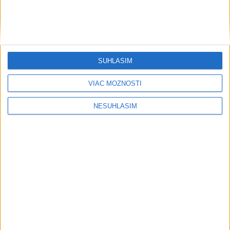
....
SÚHLASÍM
VIAC MOŽNOSTÍ
NESÚHLASÍM
....