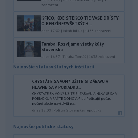
zobrazení
⁉️FICO, KDE STE⁉️ČO TIE VAŠE DRÍSTY
O BENZÍNE⁉️VŠETKÝCH...
dnes 17:02
|
Jakab Július
|
1433
zobrazení
Taraba: Rozvíjame všetky kúty
Slovenska
dnes 16:57
|
Taraba Tomáš
|
1638
zobrazení
Najnovšie statusy štátnych inštitúcií
CHYSTÁTE SA VON? UŽITE SI ZÁBAVU A
HLAVNE SA V PORIADKU...
CHYSTÁTE SA VON? UŽITE SI ZÁBAVU A HLAVNE SA V
PORIADKU VRÁŤTE DOMOV📍 👮‍♂️ Policajti počas
nočnej akcie navštívili pa...
dnes 18:00
|
Polícia Slovenskej republiky
Najnovšie politické statusy