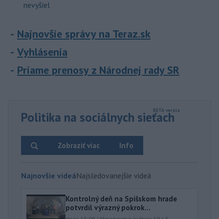
nevyšiel
Najnovšie správy na Teraz.sk
Vyhlásenia
Priame prenosy z Národnej rady SR
Politika na sociálnych sieťach
Zobraziť viac
Info
Najnovšie videá
Najsledovanejšie videá
Kontrolný deň na Spišskom hrade
potvrdil výrazný pokrok...
dnes 18:09
|
Ministerstvo kultúry SR
|
3