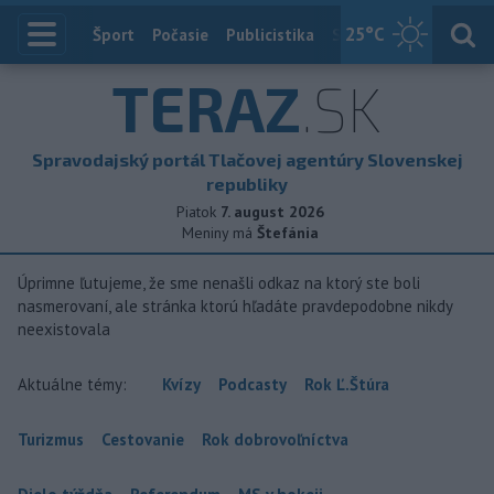
25
°C
Index
Šport
Počasie
Publicistika
Slovensko
Zahranič
TERAZ
.SK
Spravodajský portál Tlačovej agentúry Slovenskej
republiky
Piatok
7. august 2026
Meniny má
Štefánia
Úprimne ľutujeme, že sme nenašli odkaz na ktorý ste boli
nasmerovaní, ale stránka ktorú hľadáte pravdepodobne nikdy
neexistovala
Aktuálne témy:
Kvízy
Podcasty
Rok Ľ.Štúra
Turizmus
Cestovanie
Rok dobrovoľníctva