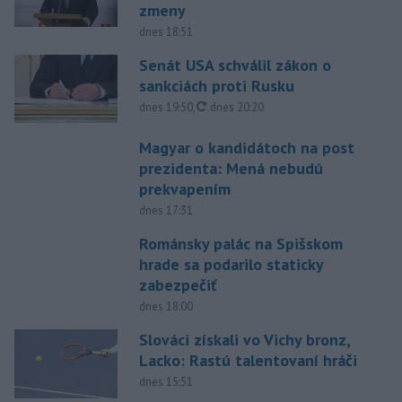
zmeny
dnes 18:51
Senát USA schválil zákon o
sankciách proti Rusku
aktualizované
dnes 19:50
,
dnes 20:20
Magyar o kandidátoch na post
prezidenta: Mená nebudú
prekvapením
dnes 17:31
Románsky palác na Spišskom
hrade sa podarilo staticky
zabezpečiť
dnes 18:00
Slováci získali vo Vichy bronz,
Lacko: Rastú talentovaní hráči
dnes 15:51