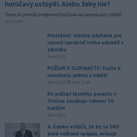
horúčavy ustúpili. Alebo žeby nie?
Teraz.sk prináša predpoveď počasia na nasledujúci týždeň.
dnes 16:00
Prezident: Násilie páchané pre
rasovú nenávisť treba odsúdiť v
zárodku
dnes 12:33
POŽIAR V SLOVNAFTE: Došlo k
narušeniu jednej z nádrží
aktualizované
dnes 14:20
,
dnes 15:46
Pri požiari lesného porastu v
Trstíne zasahuje takmer 50
hasičov
dnes 20:21
A. Danko vylúčil, že by sa SNS
pred voľbami spájala, avizuje