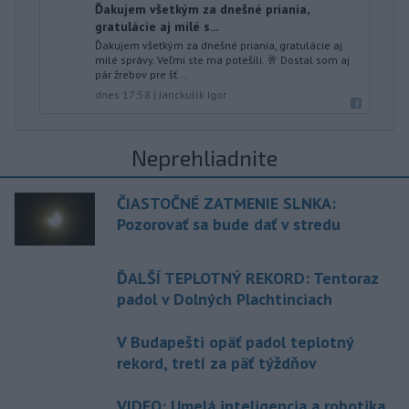
Ďakujem všetkým za dnešné priania,
gratulácie aj milé s...
Ďakujem všetkým za dnešné priania, gratulácie aj
milé správy. Veľmi ste ma potešili. 🥂 Dostal som aj
pár žrebov pre šť...
dnes 17:58
|
Janckulík Igor
Neprehliadnite
ČIASTOČNÉ ZATMENIE SLNKA:
Pozorovať sa bude dať v stredu
ĎALŠÍ TEPLOTNÝ REKORD: Tentoraz
padol v Dolných Plachtinciach
V Budapešti opäť padol teplotný
rekord, tretí za päť týždňov
VIDEO: Umelá inteligencia a robotika