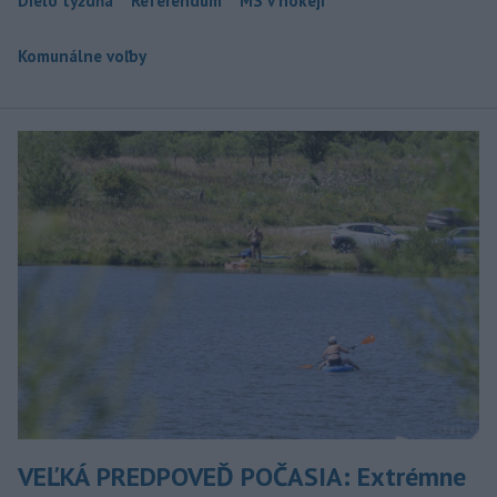
Dielo týždňa
Referendum
MS v hokeji
Komunálne voľby
VEĽKÁ PREDPOVEĎ POČASIA: Extrémne