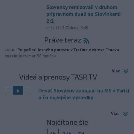
Slovenky remizovali v druhom
prípravnom dueli so Slovinkami
2:2
aktualizované
dnes 17:13
,
dnes 19:45
Práve teraz
-
Pri požiari lesného porastu v Trstíne v okrese Trnava
20:18
zasahuje
takmer 50 hasičov.
Viac
Videá a prenosy TASR TV
Deväť Slovákov zabojuje na ME v Paríži
o čo najlepšie výsledky
Viac
Najčítanejšie
6h
24h
7d