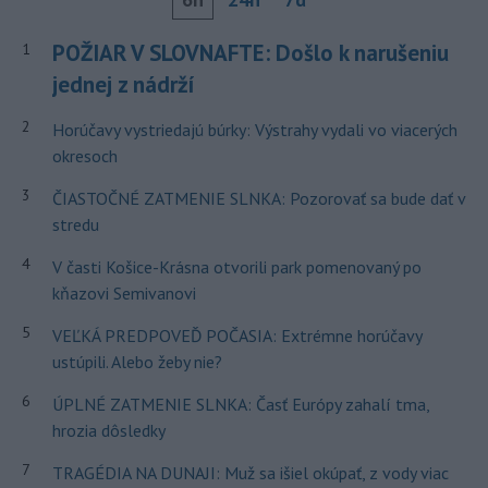
POŽIAR V SLOVNAFTE: Došlo k narušeniu
1
jednej z nádrží
2
Horúčavy vystriedajú búrky: Výstrahy vydali vo viacerých
okresoch
3
ČIASTOČNÉ ZATMENIE SLNKA: Pozorovať sa bude dať v
stredu
4
V časti Košice-Krásna otvorili park pomenovaný po
kňazovi Semivanovi
5
VEĽKÁ PREDPOVEĎ POČASIA: Extrémne horúčavy
ustúpili. Alebo žeby nie?
6
ÚPLNÉ ZATMENIE SLNKA: Časť Európy zahalí tma,
hrozia dôsledky
7
TRAGÉDIA NA DUNAJI: Muž sa išiel okúpať, z vody viac