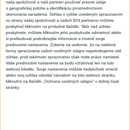
naša spoločnosť a naši partneri používať presné údaje
A. Danko vylúčil, že by sa SNS pred
o geografickej polohe a identifikáciu prostredníctvom
voľbami spájala, avizuje zmeny
skenovania zariadenia. Súhlas s vyššie uvedeným spracúvaním
zo strany našej spoločnosti a našich 824 partnerov môžete
Vyhlásil, že už nebude niesť zodpovednosť za „zbabrané
poskytnúť kliknutím na príslušné tlačidlo. Skôr než súhlas
zonácie, odposluchy ani za iné veci, s ktorými SNS nemá nič
poskytnete, môžete kliknutím jeho poskytnutie odmietnuť alebo
spoločné“.
si preštudovať podrobnejšie informácie a zmeniť svoje
prednostné nastavenia.
Zoberte na vedomie, že na niektoré
dnes 18:51
formy spracúvania vašich osobných údajov nepotrebujeme váš
Slovensko
súhlas, proti takémuto spracovaniu však máte právo namietať.
Vaše prednostné nastavenia sa budú vzťahovať len na túto
webovú lokalitu. Svoje nastavenia môžete kedykoľvek zmeniť
KDH od polície očakáva rýchle
alebo svoj súhlas odvolať návratom na túto webovú stránku
vyšetrenie útoku na cudzincov v
kliknutím na tlačidlo „Ochrana osobných údajov“ v dolnej časti
Nitre
stránky.
dnes 18:06
Rezort školstva pomôže samosprávam s určovaním
školských obvodov
O jedného prevádzača menej: Prispela k tomu aj slovenská
polícia