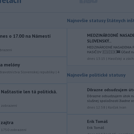
mimoriadne situácie v obciach Nižný
Čaj a Vyšný Čaj v okrese Košice-okolie.
Najnovšie statusy štátnych inšt
-
Od piatku do nedele (9. 8.)
10:59
do ukončenia premávky bude z
dôvodu
hudobného festivalu
MEDZINÁRODNÉ NASADEN
nes o 17.00 na Námestí
SLOVENSKÝ...
Lovestream na starom letisku v
bratislavských Vajnoroch upravená
MEDZINÁRODNÉ NASADENIA 
brazení
HASIČOV 🇪🇺🇸🇰🚒 Účasť n
organizácia MHD v oblasti Vajnôr.
dnes 13:15
|
Hasičský a zách
y a melóny
-
Slovenský futbalista Lukáš
10:44
Haraslín môže v najbližšom období
dravotníctva Slovenskej republiky
|
4
Najnovšie politické statusy
zmeniť
klubovú adresu. O 30-ročného
stredopoliara Sparty Praha sa podľa
Dôrazne odsudzujem útok 
portálu isport.cz zaujíma
aštastie len tá politická.
saudskoarabský Al-Fateh.
Dôrazne odsudzujem útok na 
slušnej spoločnosti žiadne o
zobrazení
-
Vo veku 94 rokov zomrela 29.
dnes 12:58
|
Korčok Ivan
10:23
júla 2026 herečka a dlhoročná
členka
Slovenského komorného
Erik Tomáš
 zajtra
divadla (SKD) v Martine Helena
Erik Tomáš
|
1750
zobrazení
Sudická.