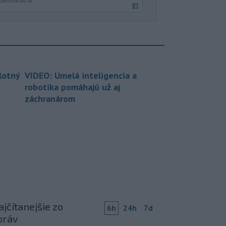
 demokracia
lotný
VIDEO: Umelá inteligencia a
robotika pomáhajú už aj
záchranárom
jčítanejšie zo
6h
24h
7d
práv