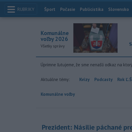
RUBRIKY
Index
Šport
Počasie
Publicistika
Slovensko
Komunálne
voľby 2026
S
Všetky správy
Úprimne ľutujeme, že sme nenašli odkaz na ktor
Aktuálne témy:
Kvízy
Podcasty
Rok Ľ.Š
Komunálne voľby
Prezident: Násilie páchané pr