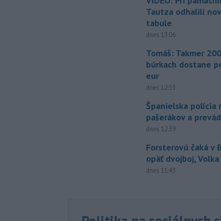
VIDEO: Pri pamätn
Tautza odhalili no
tabule
dnes 13:06
Tomáš: Takmer 200
búrkach dostane p
eur
dnes 12:53
Španielska polícia 
pašerákov a prevá
dnes 12:39
Forsterovú čaká v
opäť dvojboj, Volka
dnes 11:43
Politika na sociálnych 