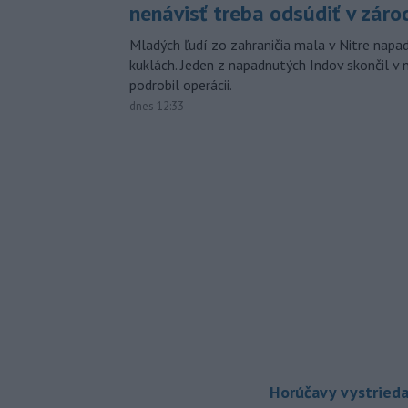
nenávisť treba odsúdiť v záro
Mladých ľudí zo zahraničia mala v Nitre napa
kuklách. Jeden z napadnutých Indov skončil v 
podrobil operácii.
dnes 12:33
Horúčavy vystrieda