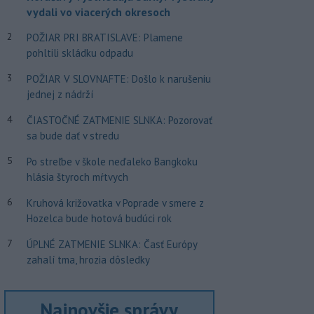
vydali vo viacerých okresoch
2
POŽIAR PRI BRATISLAVE: Plamene
pohltili skládku odpadu
3
POŽIAR V SLOVNAFTE: Došlo k narušeniu
jednej z nádrží
4
ČIASTOČNÉ ZATMENIE SLNKA: Pozorovať
sa bude dať v stredu
5
Po streľbe v škole neďaleko Bangkoku
hlásia štyroch mŕtvych
6
Kruhová križovatka v Poprade v smere z
Hozelca bude hotová budúci rok
7
ÚPLNÉ ZATMENIE SLNKA: Časť Európy
zahalí tma, hrozia dôsledky
Najnovšie správy