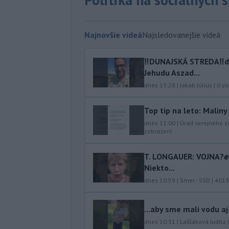
Najnovšie videá
Najsledovanejšie videá
‼️DUNAJSKÁ STREDA‼️d
Jehudu Aszad...
dnes 13:28
|
Jakab Július
|
0
zo
Top tip na leto: Malin
dnes 11:00
|
Úrad verejného z
zobrazení
T. LONGAUER: VOJNA?✊ N
Niekto...
dnes 10:59
|
Smer - SSD
|
4013
...aby sme mali vodu aj
dnes 10:31
|
Laššáková Judita