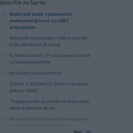
ajnovšie
zo Správ
Ruský súd uložil vydavateľovi
:36
podmienečný trest za LGBT
propagandu
:32
Rokovania venezuelskej vlády a opozície
budú pokračovať do stredy
:31
Aj Dôvera a Union ZP začali posielať ročné
zúčtovania poistného
:30
Burčiaková sezóna štartuje
:27
POŽIAR V SLOVNAFTE: Došlo k narušeniu
jednej z nádrží
:22
Thajský premiér po streľbe na škole sľúbil
zákon o kontrole zbraní
:20
Ministerstvo kultúry sprecizuje opatrenie
ohľadom poskytovania dotácií
Viac