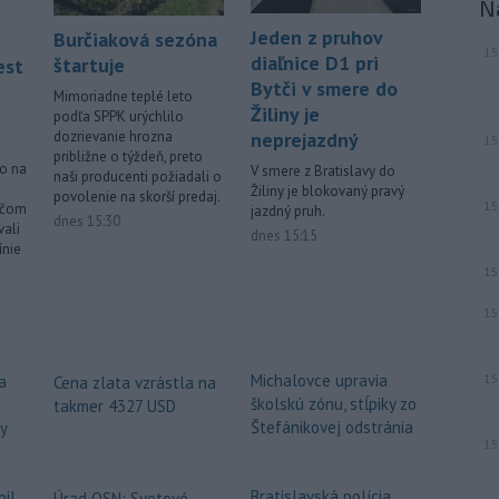
N
Jeden z pruhov
Burčiaková sezóna
15
diaľnice D1 pri
štartuje
est
Bytči v smere do
Mimoriadne teplé leto
Žiliny je
podľa SPPK urýchlilo
neprejazdný
dozrievanie hrozna
15
približne o týždeň, preto
lo na
V smere z Bratislavy do
naši producenti požiadali o
Žiliny je blokovaný pravý
povolenie na skorší predaj.
15
ičom
jazdný pruh.
dnes 15:30
vali
dnes 15:15
ínie
15
15
15
Michalovce upravia
a
Cena zlata vzrástla na
školskú zónu, stĺpiky zo
takmer 4327 USD
Štefánikovej odstránia
dy
15
Bratislavská polícia
bil
Úrad OSN: Svetové