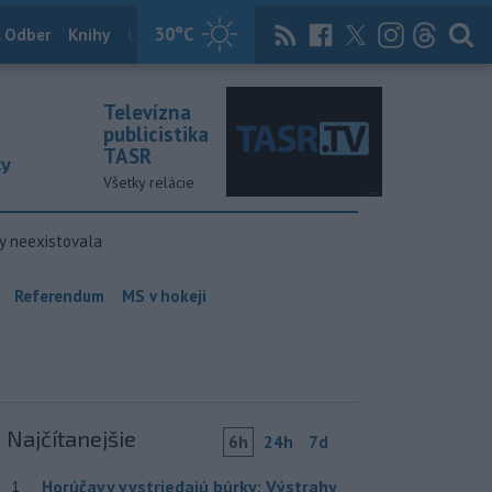
30
°C
 Odber
Knihy
Útulkovo
Magazín
News Now
Archív
TASR
Televízna
publicistika
TASR
ky
Všetky relácie
y neexistovala
Referendum
MS v hokeji
Najčítanejšie
6h
24h
7d
Horúčavy vystriedajú búrky: Výstrahy
1