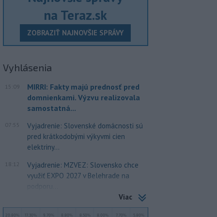
na Teraz.sk
ZOBRAZIŤ NAJNOVŠIE SPRÁVY
Vyhlásenia
MIRRI: Fakty majú prednosť pred
15:09
domnienkami. Výzvu realizovala
samostatná...
07:55
Vyjadrenie: Slovenské domácnosti sú
pred krátkodobými výkyvmi cien
elektriny...
18:12
Vyjadrenie: MZVEZ: Slovensko chce
využiť EXPO 2027 v Belehrade na
podporu...
Viac