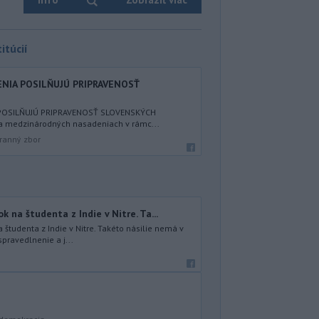
itúcií
IA POSILŇUJÚ PRIPRAVENOSŤ
POSILŇUJÚ PRIPRAVENOSŤ SLOVENSKÝCH
a medzinárodných nasadeniach v rámc...
ranný zbor
na študenta z Indie v Nitre. Ta...
študenta z Indie v Nitre. Takéto násilie nemá v
spravedlnenie a j...