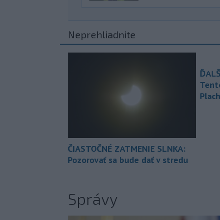
Neprehliadnite
ĎALŠ
Tent
Plach
ČIASTOČNÉ ZATMENIE SLNKA:
Pozorovať sa bude dať v stredu
Správy