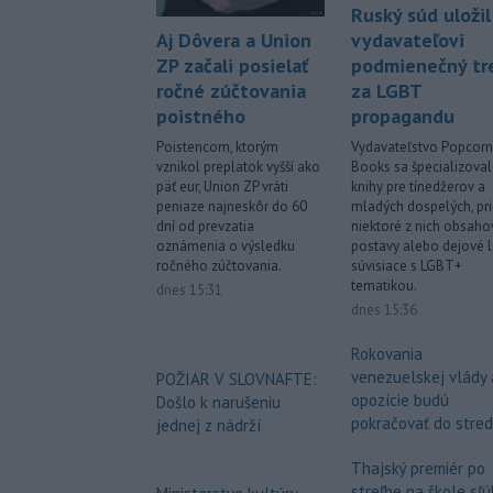
Ruský súd uložil
Aj Dôvera a Union
vydavateľovi
ZP začali posielať
podmienečný tr
ročné zúčtovania
za LGBT
poistného
propagandu
Poistencom, ktorým
Vydavateľstvo Popcorn
vznikol preplatok vyšší ako
Books sa špecializova
päť eur, Union ZP vráti
knihy pre tínedžerov a
peniaze najneskôr do 60
mladých dospelých, pr
dní od prevzatia
niektoré z nich obsaho
oznámenia o výsledku
postavy alebo dejové l
ročného zúčtovania.
súvisiace s LGBT+
tematikou.
dnes 15:31
dnes 15:36
Rokovania
venezuelskej vlády 
POŽIAR V SLOVNAFTE:
opozície budú
Došlo k narušeniu
pokračovať do stre
jednej z nádrží
Thajský premiér po
streľbe na škole sľú