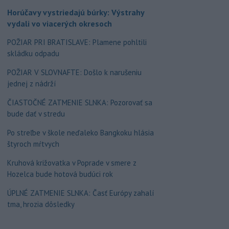
Horúčavy vystriedajú búrky: Výstrahy
vydali vo viacerých okresoch
POŽIAR PRI BRATISLAVE: Plamene pohltili
skládku odpadu
POŽIAR V SLOVNAFTE: Došlo k narušeniu
jednej z nádrží
ČIASTOČNÉ ZATMENIE SLNKA: Pozorovať sa
bude dať v stredu
Po streľbe v škole neďaleko Bangkoku hlásia
štyroch mŕtvych
Kruhová križovatka v Poprade v smere z
Hozelca bude hotová budúci rok
ÚPLNÉ ZATMENIE SLNKA: Časť Európy zahalí
tma, hrozia dôsledky