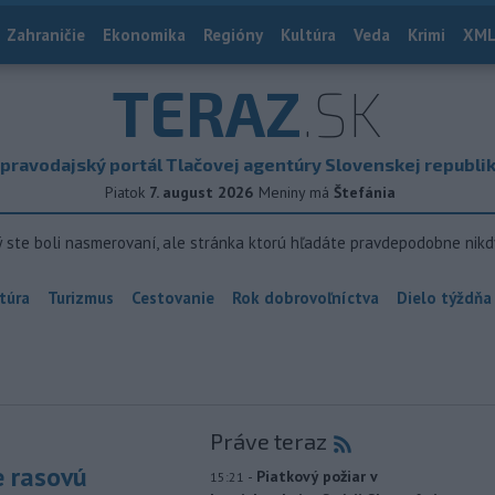
Zahraničie
Ekonomika
Regióny
Kultúra
Veda
Krimi
XML
TERAZ
.SK
pravodajský portál Tlačovej agentúry Slovenskej republi
Piatok
7. august 2026
Meniny má
Štefánia
ý ste boli nasmerovaní, ale stránka ktorú hľadáte pravdepodobne nikd
túra
Turizmus
Cestovanie
Rok dobrovoľníctva
Dielo týždňa
Práve teraz
e rasovú
-
Piatkový požiar v
15:21