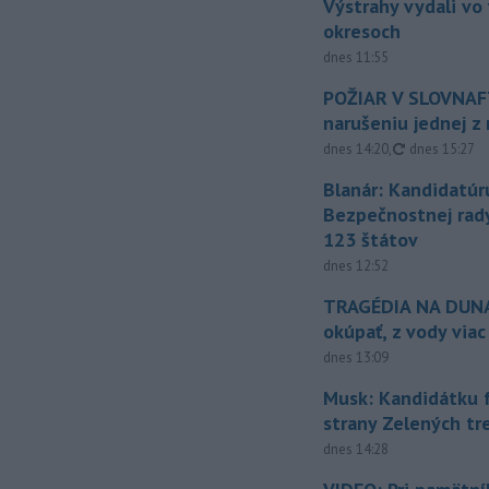
Výstrahy vydali vo
okresoch
dnes 11:55
POŽIAR V SLOVNAFT
narušeniu jednej z 
aktualizovan
dnes 14:20
,
dnes 15:27
Blanár: Kandidatúr
Bezpečnostnej rad
123 štátov
dnes 12:52
TRAGÉDIA NA DUNAJ
okúpať, z vody viac
dnes 13:09
Musk: Kandidátku 
strany Zelených tr
dnes 14:28