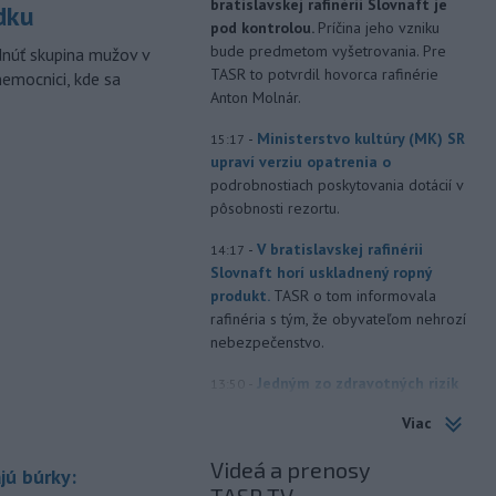
bratislavskej rafinérii Slovnaft je
dku
pod kontrolou.
Príčina jeho vzniku
bude predmetom vyšetrovania. Pre
dnúť skupina mužov v
TASR to potvrdil hovorca rafinérie
nemocnici, kde sa
Anton Molnár.
-
Ministerstvo kultúry (MK) SR
15:17
upraví verziu opatrenia o
podrobnostiach poskytovania dotácií v
pôsobnosti rezortu.
-
V bratislavskej rafinérii
14:17
Slovnaft horí uskladnený ropný
produkt.
TASR o tom informovala
rafinéria s tým, že obyvateľom nehrozí
nebezpečenstvo.
-
Jedným zo zdravotných rizík
13:50
na festivale môže byť vyššia
Viac
úroveň
hluku. Je preto dobré držať sa
ďalej od reproduktorov, používať
Videá a prenosy
jú búrky:
chrániče sluchu či dodržiavať