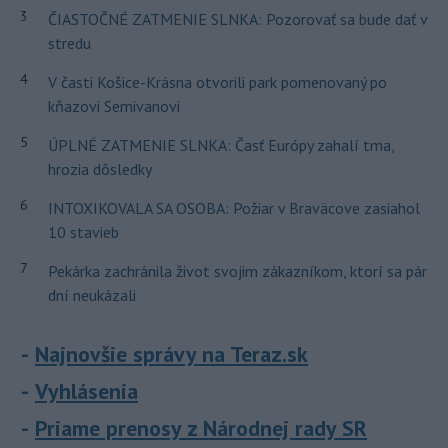
3
ČIASTOČNÉ ZATMENIE SLNKA: Pozorovať sa bude dať v
stredu
4
V časti Košice-Krásna otvorili park pomenovaný po
kňazovi Semivanovi
5
ÚPLNÉ ZATMENIE SLNKA: Časť Európy zahalí tma,
hrozia dôsledky
6
INTOXIKOVALA SA OSOBA: Požiar v Braväcove zasiahol
10 stavieb
7
Pekárka zachránila život svojim zákazníkom, ktorí sa pár
dní neukázali
Najnovšie správy na Teraz.sk
Vyhlásenia
Priame prenosy z Národnej rady SR