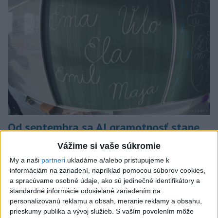
Od septembra sa AI gramotnosť stane
súčasťou vzdelávania na ZŠ
Vážime si vaše súkromie
Žiaci sa budú podľa ministerstva učiť rozumieť tomu, ako AI
My a naši
partneri
ukladáme a/alebo pristupujeme k
funguje, kde sú jej limity, aj to, ako si budovať zdravý vzťah k
informáciám na zariadení, napríklad pomocou súborov cookies,
technológiám.
a spracúvame osobné údaje, ako sú jedinečné identifikátory a
štandardné informácie odosielané zariadením na
dnes 10:53
personalizovanú reklamu a obsah, meranie reklamy a obsahu,
prieskumy publika a vývoj služieb.
S vaším povolením môže
Slovensko