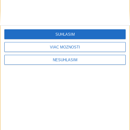
SÚHLASÍM
VIAC MOŽNOSTÍ
NESÚHLASÍM
Publicistika
....