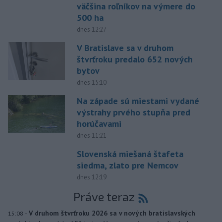
väčšina roľníkov na výmere do
500 ha
dnes 12:27
V Bratislave sa v druhom
štvrťroku predalo 652 nových
bytov
dnes 15:10
Na západe sú miestami vydané
výstrahy prvého stupňa pred
horúčavami
dnes 11:21
Slovenská miešaná štafeta
siedma, zlato pre Nemcov
dnes 12:19
Práve teraz
-
V druhom štvrťroku 2026 sa v nových bratislavských
15:08