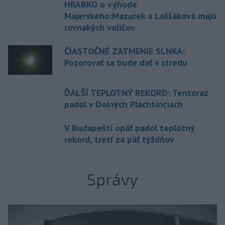
HRABKO o výhode
Majerského:Mazurek a Laššáková majú
rovnakých voličov
ČIASTOČNÉ ZATMENIE SLNKA:
Pozorovať sa bude dať v stredu
ĎALŠÍ TEPLOTNÝ REKORD: Tentoraz
padol v Dolných Plachtinciach
V Budapešti opäť padol teplotný
rekord, tretí za päť týždňov
Správy