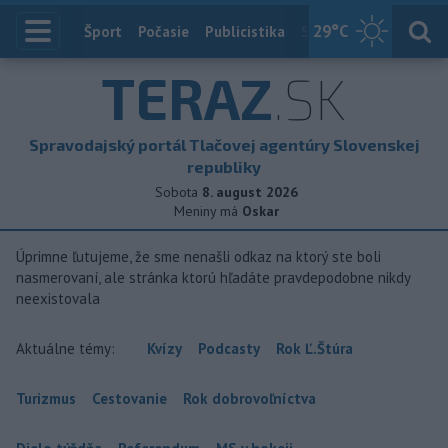
29
°C
Index
Šport
Počasie
Publicistika
Slovensko
Zahranič
TERAZ
.SK
Spravodajský portál Tlačovej agentúry Slovenskej
republiky
Sobota
8. august 2026
Meniny má
Oskar
Úprimne ľutujeme, že sme nenašli odkaz na ktorý ste boli
nasmerovaní, ale stránka ktorú hľadáte pravdepodobne nikdy
neexistovala
Aktuálne témy:
Kvízy
Podcasty
Rok Ľ.Štúra
Turizmus
Cestovanie
Rok dobrovoľníctva