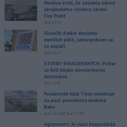
Moskva tvrdí, že zasiahla závod
ukrajinského výrobcu zbraní
Fire Point
dnes 13:55
Skončili ďalšie desiatky
menších pôšt, samosprávam sa
to nepáči
dnes 11:17
STOVKY EVAKUOVANÝCH: Požiar
sa šíril blízko dovolenkovej
destinácie
dnes 15:01
Poslanecký klub Tiszy nominuje
na post prezidenta Andrása
Baku
aktualizované
dnes 13:44
,
dnes 13:59
Agrorezort: Aj vlani hospodárila