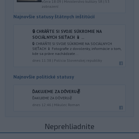
včera 18:09
|
Ministerstvo kultúry SR
|
53
zobrazení
Najnovšie statusy štátnych inštitúcií
🔒 CHRÁŇTE SI SVOJE SÚKROMIE NA
SOCIÁLNYCH SIEŤACH 📱 ...
🔒 CHRÁŇTE SI SVOJE SÚKROMIE NA SOCIÁLNYCH
SIEŤACH 📱 Fotografie z dovolenky, informácie o tom,
kde sa práve nachádzate...
dnes 11:38
|
Polícia Slovenskej republiky
Najnovšie politické statusy
ĎAKUJEME ZA DÔVERU✌️
ĎAKUJEME ZA DÔVERU✌️
dnes 12:46
|
Mikulec Roman
Neprehliadnite