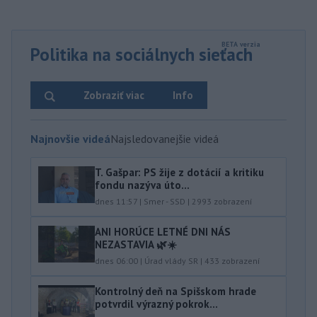
Politika na sociálnych sieťach
Zobraziť viac
Info
Najnovšie videá
Najsledovanejšie videá
T. Gašpar: PS žije z dotácií a kritiku
fondu nazýva úto...
dnes 11:57
|
Smer - SSD
|
2993
zobrazení
ANI HORÚCE LETNÉ DNI NÁS
NEZASTAVIA 🌿☀️
dnes 06:00
|
Úrad vlády SR
|
433
zobrazení
Kontrolný deň na Spišskom hrade
potvrdil výrazný pokrok...