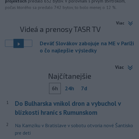
projektoch
predalo 652 bytov. V porovnaní s prvým štvrťrokom,
počas ktorého sa predalo 742 bytov, to bolo menej o 12 %.
Viac
Videá a prenosy TASR TV
Deväť Slovákov zabojuje na ME v Paríži
o čo najlepšie výsledky
Viac
Najčítanejšie
6h
24h
7d
Do Bulharska vnikol dron a vybuchol v
1
blízkosti hraníc s Rumunskom
2
Na Kamzíku v Bratislave v sobotu otvoria nové Šantisko
pre deti