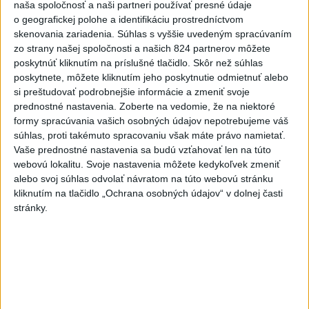
naša spoločnosť a naši partneri používať presné údaje
o geografickej polohe a identifikáciu prostredníctvom
Kúpele Brusno pripravujú 19. ročník
skenovania zariadenia. Súhlas s vyššie uvedeným spracúvaním
festivalu Jozefa Bednárika
zo strany našej spoločnosti a našich 824 partnerov môžete
dnes 13:59
poskytnúť kliknutím na príslušné tlačidlo. Skôr než súhlas
poskytnete, môžete kliknutím jeho poskytnutie odmietnuť alebo
Dielo týždňa SNG: Za(k)liate peniaze - liatie od Miloša Boďu
si preštudovať podrobnejšie informácie a zmeniť svoje
prednostné nastavenia.
Zoberte na vedomie, že na niektoré
formy spracúvania vašich osobných údajov nepotrebujeme váš
Klimatológ: Zeleň môže významným spôsobom
súhlas, proti takémuto spracovaniu však máte právo namietať.
ovplyvňovať klímu miest
Vaše prednostné nastavenia sa budú vzťahovať len na túto
webovú lokalitu. Svoje nastavenia môžete kedykoľvek zmeniť
Pamiatkári: Projekty obnovy sa môžu uchádzať o ocenenie
alebo svoj súhlas odvolať návratom na túto webovú stránku
Europa Nostra
kliknutím na tlačidlo „Ochrana osobných údajov“ v dolnej časti
stránky.
Zahraničie
Nemci privítali uvoľnenie pravidiel
pre nákladnú dopravu pre horúčavy
dnes 15:07
Baka ako prezident bude bábkou Tiszy, reagoval Fidesz