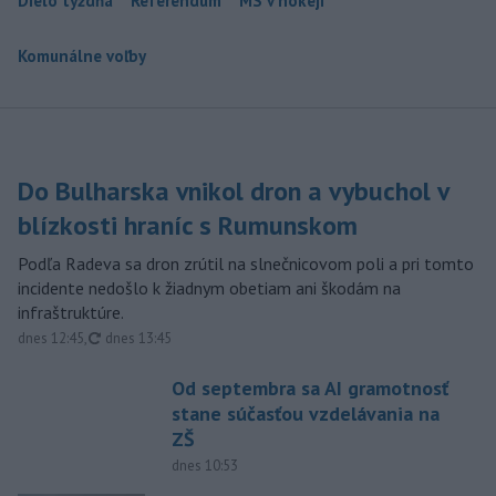
Dielo týždňa
Referendum
MS v hokeji
Komunálne voľby
Do Bulharska vnikol dron a vybuchol v
blízkosti hraníc s Rumunskom
Podľa Radeva sa dron zrútil na slnečnicovom poli a pri tomto
incidente nedošlo k žiadnym obetiam ani škodám na
infraštruktúre.
aktualizované
dnes 12:45
,
dnes 13:45
Od septembra sa AI gramotnosť
stane súčasťou vzdelávania na
ZŠ
dnes 10:53