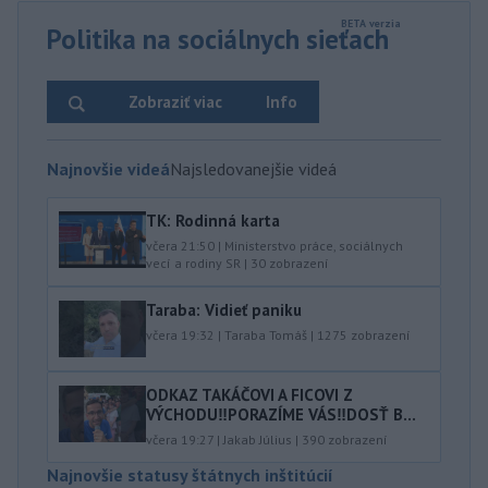
Politika na sociálnych sieťach
Zobraziť viac
Info
Najnovšie videá
Najsledovanejšie videá
TK: Rodinná karta
včera 21:50
|
Ministerstvo práce, sociálnych
vecí a rodiny SR
|
30
zobrazení
Taraba: Vidieť paniku
včera 19:32
|
Taraba Tomáš
|
1275
zobrazení
ODKAZ TAKÁČOVI A FICOVI Z
VÝCHODU‼️PORAZÍME VÁS‼️DOSŤ B...
včera 19:27
|
Jakab Július
|
390
zobrazení
Najnovšie statusy štátnych inštitúcií