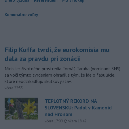
Dielo týždňa
Referendum
MS v hokeji
Komunálne voľby
Filip Kuffa tvrdí, že eurokomisia mu
dala za pravdu pri zonácii
Minister životného prostredia Tomáš Taraba (nominant SNS)
sa voči týmto tvrdeniam ohradil s tým, že ide o fabulácie,
ktoré neodzrkadľujú skutkový stav.
včera 22:53
TEPLOTNÝ REKORD NA
SLOVENSKU: Padol v Kamenici
nad Hronom
aktualizované
včera 17:09
,
včera 18:42