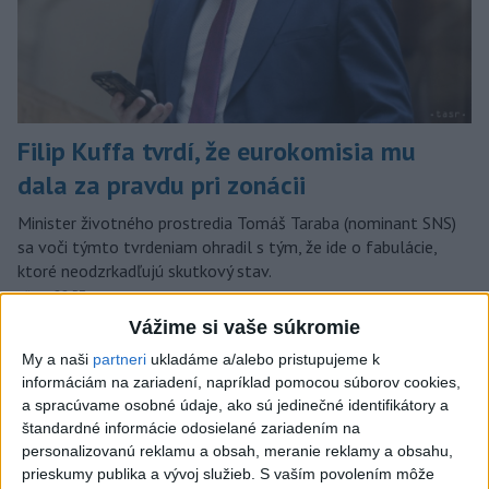
Filip Kuffa tvrdí, že eurokomisia mu
dala za pravdu pri zonácii
Minister životného prostredia Tomáš Taraba (nominant SNS)
sa voči týmto tvrdeniam ohradil s tým, že ide o fabulácie,
ktoré neodzrkadľujú skutkový stav.
včera 22:53
Vážime si vaše súkromie
Slovensko
My a naši
partneri
ukladáme a/alebo pristupujeme k
informáciám na zariadení, napríklad pomocou súborov cookies,
T. Taraba: SR pomáha Maďarsku s
a spracúvame osobné údaje, ako sú jedinečné identifikátory a
vodou aj napriek tomu, že je jej málo
štandardné informácie odosielané zariadením na
včera 20:49
personalizovanú reklamu a obsah, meranie reklamy a obsahu,
prieskumy publika a vývoj služieb.
S vaším povolením môže