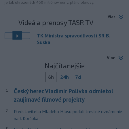
je tak ohrozených 450 miliónov eur z plánu obnovy.
Viac
Videá a prenosy TASR TV
TK Ministra spravodlivosti SR B.
Suska
Viac
Najčítanejšie
6h
24h
7d
Český herec Vladimír Polívka odmietol
1
zaujímavé filmové projekty
2
Predstavitelia Mladého Hlasu podali trestné oznámenie
na I. Korčoka
3