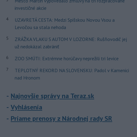
Mesto Martin vypovedalo zmluvy na tri rozpracované
investičné akcie
4
UZAVRETÁ CESTA: Medzi Spišskou Novou Vsou a
Levočou sa stala nehoda
5
ZRÁŽKA VLAKU S AUTOM V LOZORNE: Rušňovodič jej
už nedokázal zabrániť
6
ZOO SMÚTI: Extrémne horúčavy neprežili tri levice
7
TEPLOTNÝ REKORD NA SLOVENSKU: Padol v Kamenici
nad Hronom
Najnovšie správy na Teraz.sk
Vyhlásenia
Priame prenosy z Národnej rady SR