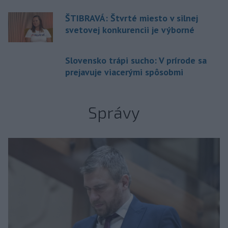
ŠTIBRAVÁ: Štvrté miesto v silnej
svetovej konkurencii je výborné
Slovensko trápi sucho: V prírode sa
prejavuje viacerými spôsobmi
Správy