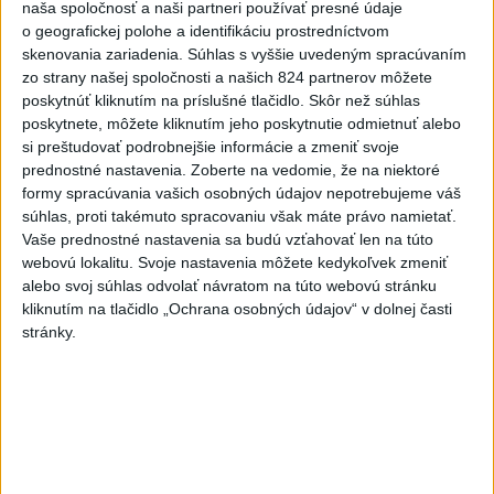
naša spoločnosť a naši partneri používať presné údaje
SLOVENSKÍ POLICAJTI V CHORVÁTSKU: Pomáhali i pri
o geografickej polohe a identifikáciu prostredníctvom
podvode s ubytovaním
skenovania zariadenia. Súhlas s vyššie uvedeným spracúvaním
zo strany našej spoločnosti a našich 824 partnerov môžete
MV odmieta tvrdenia PS o údajnom nasadení ruského
poskytnúť kliknutím na príslušné tlačidlo. Skôr než súhlas
sledovacieho systému
poskytnete, môžete kliknutím jeho poskytnutie odmietnuť alebo
si preštudovať podrobnejšie informácie a zmeniť svoje
Vo štvrtok má byť opäť horúco, niekde však hrozia búrky
prednostné nastavenia.
Zoberte na vedomie, že na niektoré
formy spracúvania vašich osobných údajov nepotrebujeme váš
súhlas, proti takémuto spracovaniu však máte právo namietať.
Zahraničie
Vaše prednostné nastavenia sa budú vzťahovať len na túto
webovú lokalitu. Svoje nastavenia môžete kedykoľvek zmeniť
Tureckí poslanci podporili návrh
alebo svoj súhlas odvolať návratom na túto webovú stránku
zákona o amnestii pre časť členov
kliknutím na tlačidlo „Ochrana osobných údajov“ v dolnej časti
stránky.
PKK
včera 21:59
Poľská vláda nemusí strane PiS vyplatiť zadržaný štátny
príspevok
Dron s výbušninami na letisku Lipsko/Halle: Spustili