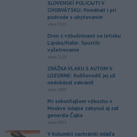
SLOVENSKÍ POLICAJTI V
CHORVÁTSKU: Pomáhali i pri
podvode s ubytovaním
včera 19:21
Dron s výbušninami na letisku
Lipsko/Halle: Spustili
vyšetrovanie
včera 21:29
ZRÁŽKA VLAKU S AUTOM V
LOZORNE: Rušňovodič jej už
nedokázal zabrániť
včera 20:05
Pri sobotňajšom výbuchu v
Moskve údajne zahynul aj zať
generála Čajka
včera 18:55
V Kolumbii zachránili mláďa