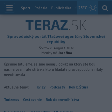
25
°C
Index
Šport
Počasie
Publicistika
Slovensko
Zahranič
TERAZ
.SK
Spravodajský portál Tlačovej agentúry Slovenskej
republiky
Štvrtok
6. august 2026
Meniny má
Jozefína
Úprimne ľutujeme, že sme nenašli odkaz na ktorý ste boli
nasmerovaní, ale stránka ktorú hľadáte pravdepodobne nikdy
neexistovala
Aktuálne témy:
Kvízy
Podcasty
Rok Ľ.Štúra
Turizmus
Cestovanie
Rok dobrovoľníctva