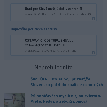
Úrad pre Slovákov žijúcich v zahraničí
včera 19:10
|
Úrad pre Slovákov žijúcich v zahraničí
Najnovšie politické statusy
OSTÁVAM ČI ODSTUPUJEM⁉️🤷🏻‍♂️
OSTÁVAM ČI ODSTUPUJEM⁉️🤷🏻‍♂️
včera 20:02
|
Slovenská národná strana
Neprehliadnite
ŠIMEČKA: Fico sa bojí priznať,že
Slovensko patrí do koalície ochotných
Pri horúčavách myslite aj na zvieratá.
Viete, kedy potrebujú pomoc?