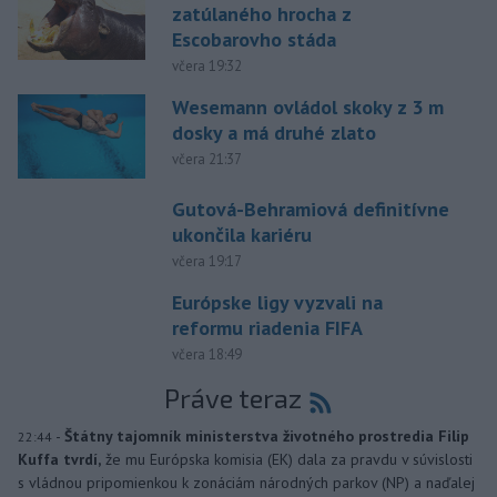
zatúlaného hrocha z
Escobarovho stáda
včera 19:32
Wesemann ovládol skoky z 3 m
dosky a má druhé zlato
včera 21:37
Gutová-Behramiová definitívne
ukončila kariéru
včera 19:17
Európske ligy vyzvali na
reformu riadenia FIFA
včera 18:49
Práve teraz
-
Štátny tajomník ministerstva životného prostredia Filip
22:44
Kuffa tvrdí,
že mu Európska komisia (EK) dala za pravdu v súvislosti
s vládnou pripomienkou k zonáciám národných parkov (NP) a naďalej