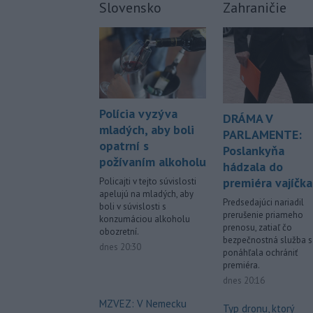
Slovensko
Zahraničie
Polícia vyzýva
DRÁMA V
mladých, aby boli
PARLAMENTE:
opatrní s
Poslankyňa
požívaním alkoholu
hádzala do
premiéra vajíčka
Policajti v tejto súvislosti
apelujú na mladých, aby
Predsedajúci nariadil
boli v súvislosti s
prerušenie priameho
konzumáciou alkoholu
prenosu, zatiaľ čo
obozretní.
bezpečnostná služba s
dnes 20:30
ponáhľala ochrániť
premiéra.
dnes 20:16
MZVEZ: V Nemecku
Typ dronu, ktorý