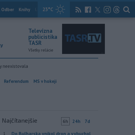
23
°C
 Odber
Knihy
Útulkovo
Magazín
News Now
Archív
TASR
Televízna
publicistika
TASR
ky
Všetky relácie
y neexistovala
Referendum
MS v hokeji
Najčítanejšie
6h
24h
7d
Do Bulharska vnikol dron a vybuchol
1