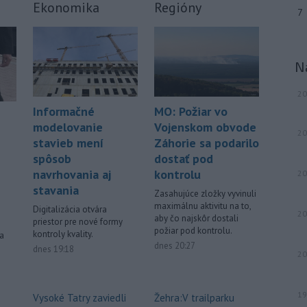
Ekonomika
Regióny
7
N
20
Informačné
MO: Požiar vo
modelovanie
Vojenskom obvode
20
stavieb mení
Záhorie sa podarilo
spôsob
dostať pod
navrhovania aj
kontrolu
20
stavania
Zasahujúce zložky vyvinuli
maximálnu aktivitu na to,
Digitalizácia otvára
20
aby čo najskôr dostali
priestor pre nové formy
požiar pod kontrolu.
kontroly kvality.
a
dnes 20:27
dnes 19:18
20
19
Vysoké Tatry zaviedli
Žehra:V trailparku