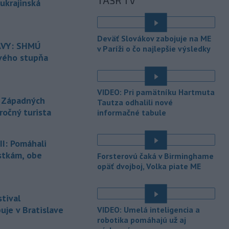
TASR TV
stupňov Celzia.
ukrajinská
-
Rokovania s Iránom o
19:22
é
Hormuzskom prielive prebiehajú v
Deväť Slovákov zabojuje na ME
pozitívnej
a konštruktívnej atmosfére,
VY: SHMÚ
v Paríži o čo najlepšie výsledky
oznámil Omán.
rvého stupňa
-
Izraelské sily sa údajne
19:19
infiltrovali do libanonskej
dediny
VIDEO: Pri pamätníku Hartmuta
Zawtar al-Gharbíja a vybudovali tam
 Západných
Tautza odhalili nové
val. Dedina je súčasťou tzv. pilotných
ročný turista
informačné tabule
zón, izraelská armáda sa z nej v júli
stiahla a kontrolu prevzala libanonská
armáda.
I: Pomáhali
stkám, obe
-
Building Information
Forsterovú čaká v Birminghame
19:17
Modeling) už nie je vízia
opäť dvojboj, Volka piate ME
budúcnosti, ale zásadne
mení
spôsob navrhovania, koordinovania aj
tival
stavania.
je v Bratislave
VIDEO: Umelá inteligencia a
-
Horskí záchranári z
19:07
robotika pomáhajú už aj
Oblastného strediska Horskej