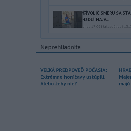
💥VOLIČ SMERU SA SŤ
430€‼️NAJV...
dnes 17:09
|
Jakab Július
|
131
Neprehliadnite
VEĽKÁ PREDPOVEĎ POČASIA:
HRAB
Extrémne horúčavy ustúpili.
Maje
Alebo žeby nie?
majú