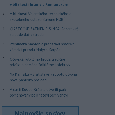
v blízkosti hraníc s Rumunskom
2
V blízkosti Vojenského technického a
skúšobného ústavu Záhorie HORÍ
3
ČIASTOČNÉ ZATMENIE SLNKA: Pozorovať
sa bude dať v stredu
4
Prehliadka Smoleníc predstaví hradisko,
zámok i prírodu Malých Karpát
5
Očovská folklórna hruda tradične
privítala domáce folklórne kolektívy
6
Na Kamzíku v Bratislave v sobotu otvoria
nové Šantisko pre deti
7
V časti Košice-Krásna otvorili park
pomenovaný po kňazovi Semivanovi
Najnovšie správy