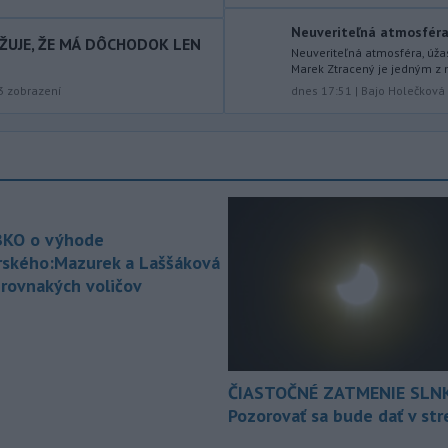
-
Po nočnom požiari v obci
Neuveriteľná atmosféra, 
17:04
AŽUJE, ŽE MÁ DÔCHODOK LEN
Braväcovo v okrese Brezno, ktorý
Neuveriteľná atmosféra, úža
Marek Ztracený je jedným z 
zasiahol celkovo desať stavieb,
3
zobrazení
dnes 17:51
|
Bajo Holečková
vyhlásila samospráva mimoriadnu
situáciu.
-
V Bratislave sa aktuálne
16:58
tvoria kolóny vozidiel v každom
smere
k festivalu Lovestream.
Usmerňované sú bratislavskou
políciou.
KO o výhode
rského:Mazurek a Laššáková
-
V tesnej blízkosti
16:50
 rovnakých voličov
Vojenského technického a
skúšobného
ústavu (VTSÚ) Záhorie
vypukol v sobotu popoludní lesný
požiar.
ČIASTOČNÉ ZATMENIE SLN
-
Profesionálni hasiči z
15:39
Pozorovať sa bude dať v st
Liptovského Mikuláša, Liptovského
Hrádku
a Mengusoviec a dobrovoľní