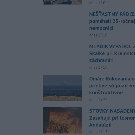
dnes 17:01
NEŠŤASTNÝ PÁD:Zá
pomáhali 25-ročnej
nemocnici
dnes 19:10
MLADÍK VYPADOL Z
Skalke pri Kremnic
záchranári
dnes 17:19
Omán: Rokovania 
prielive sú pozitív
konštruktívne
dnes 19:24
STOVKY NASADENÝ
Zasahujú pri lesnom
Andalúzii
dnes 17:13