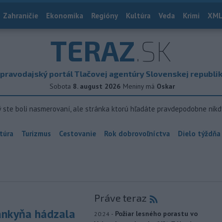
Zahraničie
Ekonomika
Regióny
Kultúra
Veda
Krimi
XML
TERAZ
.SK
pravodajský portál Tlačovej agentúry Slovenskej republi
Sobota
8. august 2026
Meniny má
Oskar
ý ste boli nasmerovaní, ale stránka ktorú hľadáte pravdepodobne nikd
túra
Turizmus
Cestovanie
Rok dobrovoľníctva
Dielo týždňa
Práve teraz
nkyňa hádzala
-
Požiar lesného porastu vo
20:24