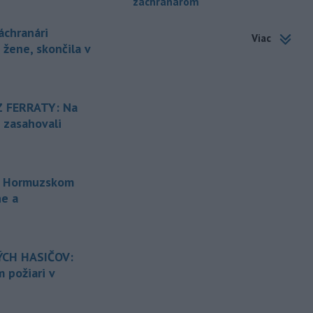
záchranárom
záchrannej
služby (HZS) Malá Fatra
zasahovali za Kamenným závozom. Po
chranári
Viac
páde sa tam zranila 25-ročná
 žene, skončila v
cyklistka.
-
Horskí záchranári z
19:07
Oblastného strediska Horskej
 FERRATY: Na
záchrannej
služby (HZS) Malá Fatra
i zasahovali
zasahovali za Kamenným závozom. Po
páde sa tam zranila 25-ročná
cyklistka.
o Hormuzskom
-
Po skončení sobotného
18:52
programu podujatia Sahara
ne a
Slovakia 2026 bol
vo Vojenskom
obvode (VO) Záhorie neďaleko
Senice zaznamenaný požiar porastu.
Na mieste prebieha intenzívny zásah s
CH HASIČOV:
cieľom dostať požiar čo najskôr pod
 požiari v
kontrolu a zabrániť jeho ďalšiemu
šíreniu.