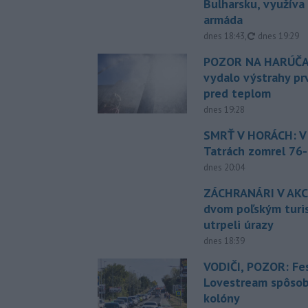
Bulharsku, využíva 
armáda
aktualizovan
dnes 18:43
,
dnes 19:29
POZOR NA HARÚČA
vydalo výstrahy p
pred teplom
dnes 19:28
SMRŤ V HORÁCH: V
Tatrách zomrel 76-
dnes 20:04
ZÁCHRANÁRI V AKCI
dvom poľským turi
utrpeli úrazy
dnes 18:39
VODIČI, POZOR: Fes
Lovestream spôsobu
kolóny