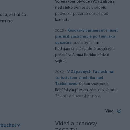
Vojenskom obvode (VO) Záhorie
neďaleko
Senice sa v sobotu
podvečer podarilo dostať pod
osu, zatiaľ čo
kontrolu.
emiéra.
-
Kosovský parlament musel
20:15
prerušiť zasadnutie po tom, ako
opozičná
poslankyňa Time
Kadrijajová začala do úradujúceho
premiéra Albina Kurtiho hádzať
vajíčka.
-
V Západných Tatrách na
20:02
turistickom chodníku nad
Ťatliakovou
chatou smerom k
Roháčskym plesám zomrel v sobotu
76-ročný slovenský turista.
-
Výstrahy prvého stupňa pred
19:26
Viac
vysokými teplotami platia na
západe
aj v nedeľu (9. 8.). Teplota
Videá a prenosy
ybuchol v
tam môže miestami dosiahnuť 33