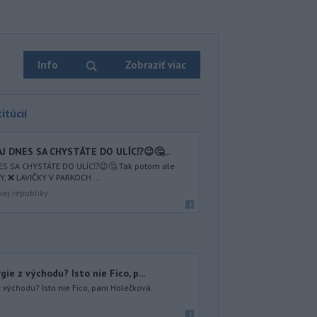
Info
Zobraziť viac
itúcií
AJ DNES SA CHYSTÁTE DO ULÍC⁉️😉🤔...
NES SA CHYSTÁTE DO ULÍC⁉️😉🤔 Tak potom ale
 ❌ LAVIČKY V PARKOCH ...
kej republiky
ie z východu? Isto nie Fico, p...
 východu? Isto nie Fico, pani Holečková.