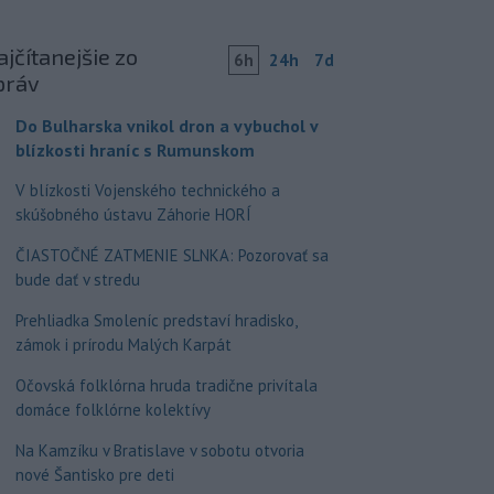
jčítanejšie zo
6h
24h
7d
práv
Do Bulharska vnikol dron a vybuchol v
blízkosti hraníc s Rumunskom
V blízkosti Vojenského technického a
skúšobného ústavu Záhorie HORÍ
ČIASTOČNÉ ZATMENIE SLNKA: Pozorovať sa
bude dať v stredu
Prehliadka Smoleníc predstaví hradisko,
zámok i prírodu Malých Karpát
Očovská folklórna hruda tradične privítala
domáce folklórne kolektívy
Na Kamzíku v Bratislave v sobotu otvoria
nové Šantisko pre deti