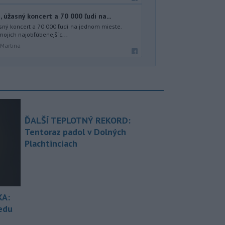
úžasný koncert a 70 000 ľudí na...
sný koncert a 70 000 ľudí na jednom mieste.
mojich najobľúbenejšíc...
 Martina
ĎALŠÍ TEPLOTNÝ REKORD:
Tentoraz padol v Dolných
Plachtinciach
KA:
redu