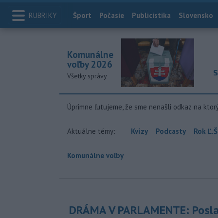
RUBRIKY
Index
Šport
Počasie
Publicistika
Slovensko
Komunálne
voľby 2026
S
Všetky správy
Úprimne ľutujeme, že sme nenašli odkaz na ktor
Aktuálne témy:
Kvízy
Podcasty
Rok Ľ.Š
Komunálne voľby
DRÁMA V PARLAMENTE: Posla