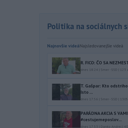
Politika na sociálnych 
Najnovšie videá
Najsledovanejšie videá
R. FICO: ČO SA NEZMES
dnes 18:24
|
Smer - SSD
|
123
z
T. Gašpar: Kto odstrih
Isto ...
dnes 17:56
|
Smer - SSD
|
1305
PARÁDNA AKCIA S VAM
#cestujemeposlov...
dnes 17:53
|
Danko Andrej
|
40