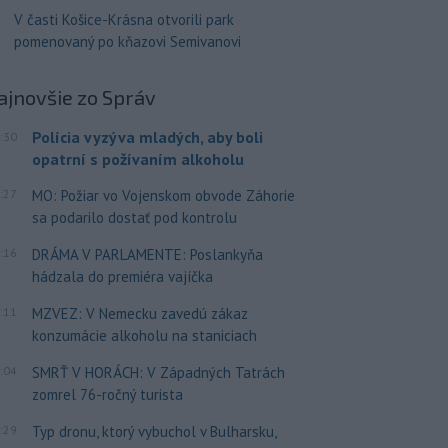
V časti Košice-Krásna otvorili park
pomenovaný po kňazovi Semivanovi
ajnovšie
zo Správ
Polícia vyzýva mladých, aby boli
:30
opatrní s požívaním alkoholu
:27
MO: Požiar vo Vojenskom obvode Záhorie
sa podarilo dostať pod kontrolu
:16
DRÁMA V PARLAMENTE: Poslankyňa
hádzala do premiéra vajíčka
:11
MZVEZ: V Nemecku zavedú zákaz
konzumácie alkoholu na staniciach
:04
SMRŤ V HORÁCH: V Západných Tatrách
zomrel 76-ročný turista
:29
Typ dronu, ktorý vybuchol v Bulharsku,