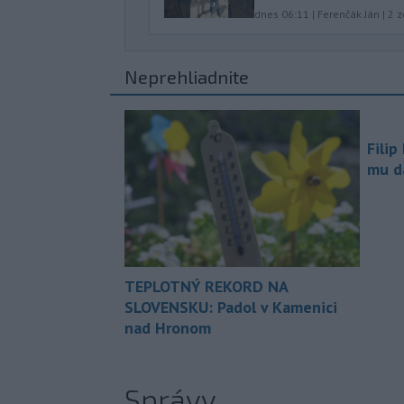
dnes 06:11
|
Ferenčák Ján
|
2
z
Neprehliadnite
Filip
mu da
TEPLOTNÝ REKORD NA
SLOVENSKU: Padol v Kamenici
nad Hronom
Správy