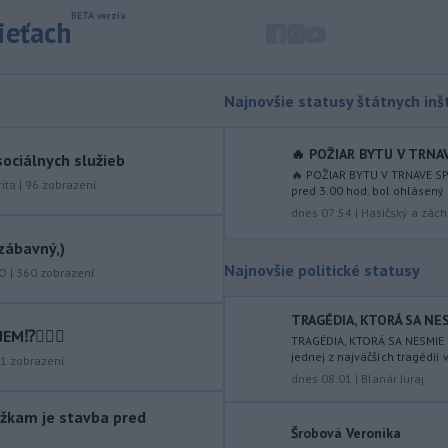
objavila ďalší podzemný tunel,
ktorý mal
slúžiť na nelegálne
sieťach
prevádzanie migrantov z Bieloruska
na územie tohto členského štátu
Európskej únie.
Najnovšie statusy štátnych inšt
-
Ruská dezinformačná
20:08
kampaň sa vo Francúzsku zamerala
🔥 POŽIAR BYTU V TRNAV
ociálnych služieb
na ďalšieho
kandidáta, bývalého
🔥 POŽIAR BYTU V TRNAVE SP
centristického premiéra Attala. Ako
ita
|
96
zobrazení
pred 3.00 hod. bol ohlásený 
informovala agentúra AFP, odhalil ju
dnes 07:54
|
Hasičský a zách
vládny úrad Viginum a s „vysokou
zábavný,)
mierou istoty“ pripísal proruskej
Najnovšie politické statusy
dezinformačnej sieti s názvom
KO
|
360
zobrazení
Matrioška.
TRAGÉDIA, KTORÁ SA NES
-
Na jednokoľajovom
20:02
⁉️🤷🏻‍♂️
TRAGÉDIA, KTORÁ SA NESMIE 
železničnom priecestí v Lozorne
jednej z najväčších tragédií 
1
zobrazení
došlo v stredu
podvečer k zrážke
dnes 08:01
|
Blanár Juraj
nákladného vlaku s osobným
motorovým vozidlom.
žkam je stavba pred
Šrobová Veronika