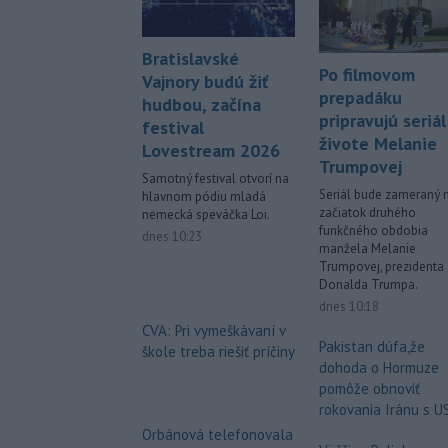
Bratislavské
Po filmovom
Vajnory budú žiť
prepadáku
hudbou, začína
pripravujú seriál
festival
živote Melanie
Lovestream 2026
Trumpovej
Samotný festival otvorí na
Seriál bude zameraný 
hlavnom pódiu mladá
začiatok druhého
nemecká speváčka Loi.
funkčného obdobia
dnes 10:23
manžela Melanie
Trumpovej, prezidenta
Donalda Trumpa.
dnes 10:18
CVA: Pri vymeškávaní v
Pakistan dúfa,že
škole treba riešiť príčiny
dohoda o Hormuze
pomôže obnoviť
rokovania Iránu s U
Orbánová telefonovala