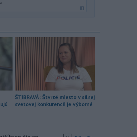
ka
ŠTIBRAVÁ: Štvrté miesto v silnej
bujú
svetovej konkurencii je výborné
jčítanejšie zo