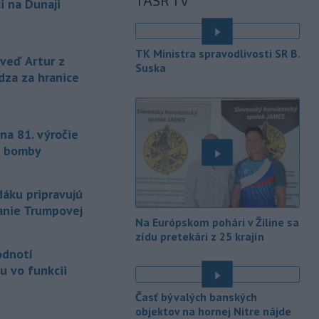
TASR TV
únie (EÚ) denne užívalo tabak a s ním
i na Dunaji
súvisiace výrobky.
-
Vedenie Medzinárodnej
06:47
TK Ministra spravodlivosti SR B.
futbalovej federácie (FIFA) sa
eď Artur z
Suska
ospravedlnilo v
súvislosti s
dza za hranice
kontroverzným plánom predať
podiely na budúcich ziskoch z
majstrovstiev sveta súkromným
na 81. výročie
investorom. Na stretnutí v Rabate
členovia FIFA plne podporili
j bomby
prezidenta Gianniho Infantina.
-
Americký štát Nové Mexiko v
06:06
áku pripravujú
stredu zažaloval ministerstvo
lanie Trumpovej
spravodlivosti USA a povereného
Na Európskom pohári v Žiline sa
ministra Todda Blanchea. Tvrdí, že
zídu pretekári z 25 krajín
federálne úrady mu bránia vo
odnotí
vyšetrovaní sexuálnych trestných činov
u vo funkcii
odsúdeného sexuálneho delikventa
Jeffreyho Epsteina.
Časť bývalých banských
objektov na hornej Nitre nájde