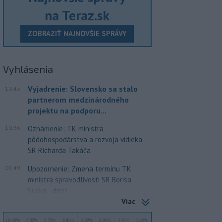
na Teraz.sk
ZOBRAZIŤ NAJNOVŠIE SPRÁVY
Vyhlásenia
Vyjadrenie: Slovensko sa stalo
10:43
partnerom medzinárodného
projektu na podporu...
10:36
Oznámenie: TK ministra
pôdohospodárstva a rozvoja vidieka
SR Richarda Takáča
09:49
Upozornenie: Zmena termínu TK
ministra spravodlivosti SR Borisa
Suska - dnes
Viac