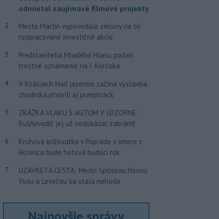
odmietol zaujímavé filmové projekty
2
Mesto Martin vypovedalo zmluvy na tri
rozpracované investičné akcie
3
Predstavitelia Mladého Hlasu podali
trestné oznámenie na I. Korčoka
4
V Košiciach Nad jazerom začína výstavba
chodníka,otvorili aj pumptrack
5
ZRÁŽKA VLAKU S AUTOM V LOZORNE:
Rušňovodič jej už nedokázal zabrániť
6
Kruhová križovatka v Poprade v smere z
Hozelca bude hotová budúci rok
7
UZAVRETÁ CESTA: Medzi Spišskou Novou
Vsou a Levočou sa stala nehoda
Najnovšie správy