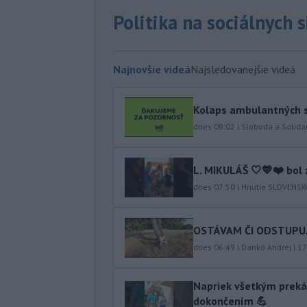
Politika na sociálnych 
Najnovšie videá
Najsledovanejšie videá
Kolaps ambulantných s
dnes 08:02
|
Sloboda a Solidar
L. MIKULÁŠ 🤍💙❤️ bol 
dnes 07:50
|
Hnutie SLOVENS
OSTÁVAM ČI ODSTUPUJEM
dnes 06:49
|
Danko Andrej
|
17
Napriek všetkým preká
dokončením 💪