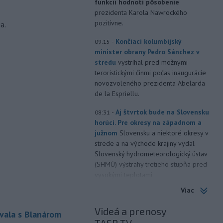
funkcii hodnotí pôsobenie
prezidenta Karola Nawrockého
pozitívne.
a.
-
Končiaci kolumbijský
09:15
minister obrany Pedro Sánchez v
stredu
vystríhal pred možnými
teroristickými činmi počas inaugurácie
novozvoleného prezidenta Abelarda
de la Espriellu.
-
Aj štvrtok bude na Slovensku
08:31
horúci. Pre okresy na západnom a
južnom
Slovensku a niektoré okresy v
strede a na východe krajiny vydal
Slovenský hydrometeorologický ústav
(SHMÚ) výstrahy tretieho stupňa pred
vysokými teplotami.
Viac
-
V roku 2025 okolo 16,5
07:18
percenta ľudí vo veku 16 rokov a
Videá a prenosy
vala s Blanárom
viac v
členských krajinách Európskej