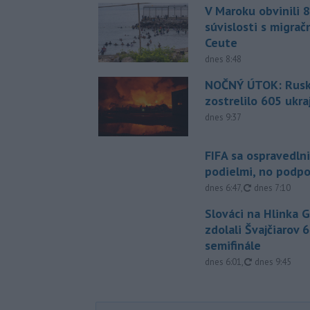
V Maroku obvinili 8
súvislosti s migrač
Ceute
dnes 8:48
NOČNÝ ÚTOK: Rusko
zostrelilo 605 ukr
dnes 9:37
FIFA sa ospravedlni
podielmi, no podpo
aktualizované
dnes 6:47
,
dnes 7:10
Slováci na Hlinka 
zdolali Švajčiarov 6
semifinále
aktualizované
dnes 6:01
,
dnes 9:45