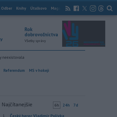
 Odber
Knihy
Útulkovo
Magazín
News Now
Archív
TASR
Rok
dobrovoľníctva
ky
Všetky správy
y neexistovala
Referendum
MS v hokeji
Najčítanejšie
6h
24h
7d
Český herec Vladimír Polívka
1