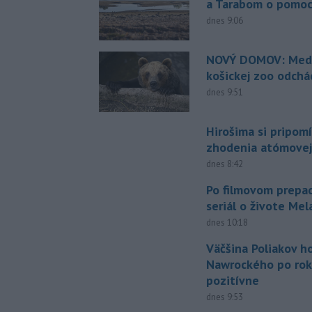
a Tarabom o pomoc
dnes 9:06
NOVÝ DOMOV: Medv
košickej zoo odchá
dnes 9:51
Hirošima si pripomí
zhodenia atómove
dnes 8:42
Po filmovom prepad
seriál o živote Me
dnes 10:18
Väčšina Poliakov h
Nawrockého po rok
pozitívne
dnes 9:53