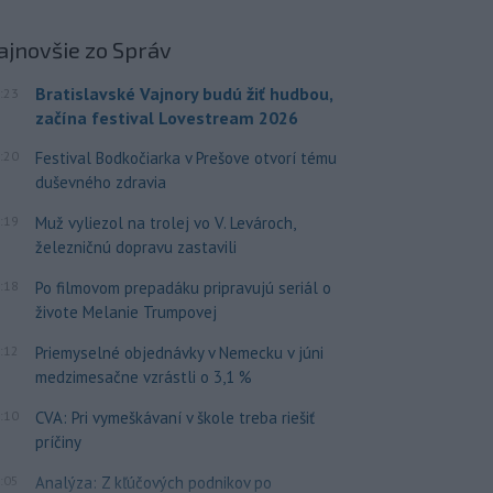
ajnovšie
zo Správ
Bratislavské Vajnory budú žiť hudbou,
:23
začína festival Lovestream 2026
:20
Festival Bodkočiarka v Prešove otvorí tému
duševného zdravia
:19
Muž vyliezol na trolej vo V. Levároch,
železničnú dopravu zastavili
:18
Po filmovom prepadáku pripravujú seriál o
živote Melanie Trumpovej
:12
Priemyselné objednávky v Nemecku v júni
medzimesačne vzrástli o 3,1 %
:10
CVA: Pri vymeškávaní v škole treba riešiť
príčiny
:05
Analýza: Z kľúčových podnikov po