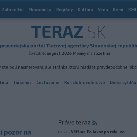
Zahraničie
Ekonomika
Regióny
Kultúra
Veda
Krimi
XML
TERAZ
.SK
pravodajský portál Tlačovej agentúry Slovenskej republi
Štvrtok
6. august 2026
Meniny má
Jozefína
ý ste boli nasmerovaní, ale stránka ktorú hľadáte pravdepodobne nikd
túra
Turizmus
Cestovanie
Rok dobrovoľníctva
Dielo týždňa
Práve teraz
si pozor na
-
Väčšina Poliakov po roku vo
09:52