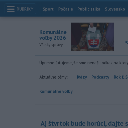
RUBRIKY
Index
Šport
Počasie
Publicistika
Slovensko
Komunálne
voľby 2026
S
Všetky správy
Úprimne ľutujeme, že sme nenašli odkaz na ktor
Aktuálne témy:
Kvízy
Podcasty
Rok Ľ.Š
Komunálne voľby
Aj štvrtok bude horúci, dajte 