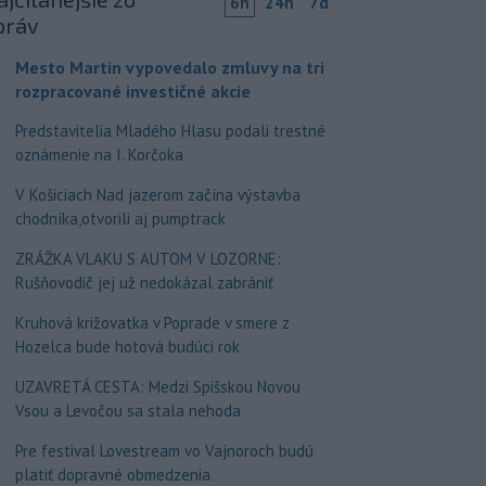
6h
24h
7d
práv
Mesto Martin vypovedalo zmluvy na tri
rozpracované investičné akcie
Predstavitelia Mladého Hlasu podali trestné
oznámenie na I. Korčoka
V Košiciach Nad jazerom začína výstavba
chodníka,otvorili aj pumptrack
ZRÁŽKA VLAKU S AUTOM V LOZORNE:
Rušňovodič jej už nedokázal zabrániť
Kruhová križovatka v Poprade v smere z
Hozelca bude hotová budúci rok
UZAVRETÁ CESTA: Medzi Spišskou Novou
Vsou a Levočou sa stala nehoda
Pre festival Lovestream vo Vajnoroch budú
platiť dopravné obmedzenia