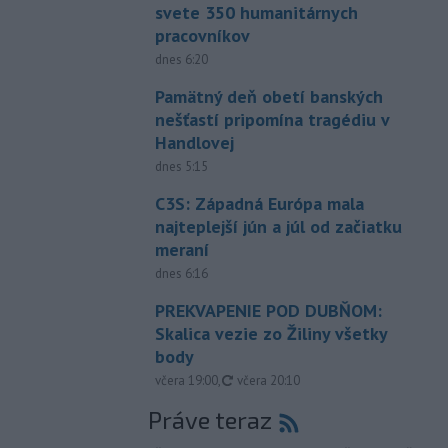
svete 350 humanitárnych
pracovníkov
dnes 6:20
Pamätný deň obetí banských
nešťastí pripomína tragédiu v
Handlovej
dnes 5:15
C3S: Západná Európa mala
najteplejší jún a júl od začiatku
meraní
dnes 6:16
PREKVAPENIE POD DUBŇOM:
Skalica vezie zo Žiliny všetky
body
aktualizované
včera 19:00
,
včera 20:10
Práve teraz