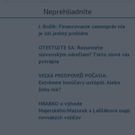
Neprehliadnite
J. Božik: Financovanie samospráv nie
je ich jediný problém
OTESTUJTE SA: Rozumiete
slovenským nárečiam? Tieto slová vás
potrápia
VEĽKÁ PREDPOVEĎ POČASIA:
Extrémne horúčavy ustúpili. Alebo
žeby nie?
HRABKO o výhode
Majerského:Mazurek a Laššáková majú
rovnakých voličov