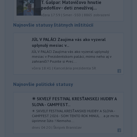
T. Gašpar: Matovičovo hnutie
pedofilov - deti zneužívaj...
včera 17:59
|
Smer - SSD
|
8865
zobrazení
Najnovšie statusy štátnych inštitúcií
JÚL V PALÁCI Zaujíma vás ako vyzeral
uplynulý mesiac v...
JÚL V PALÁCI Zaujíma vás ako vyzeral uplynulý
mesiac v Prezidentskom paláci, mimo neho aj v
zahraničí? Pozrite si #rec...
včera 18:41
|
Kancelária prezidenta SR
Najnovšie politické statusy
✴️ SKVELÝ FESTIVAL KRESŤANSKEJ HUDBY A
SLOVA - CAMPFEST...
✴️ SKVELÝ FESTIVAL KRESŤANSKEJ HUDBY A SLOVA -
CAMPFEST 2026 - SOM TENTO ROK MINUL... a je mi to
úprimne ľúto ! Nemoho...
dnes 04:20
|
Škripek Branislav