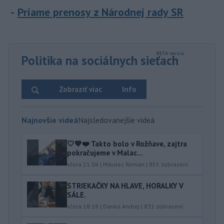
Priame prenosy z Národnej rady SR
Politika na sociálnych sieťach
Zobraziť viac
Info
Najnovšie videá
Najsledovanejšie videá
🤍💙❤️ Takto bolo v Rožňave, zajtra
pokračujeme v Malac...
včera 21:04
|
Mikulec Roman
|
855
zobrazení
STRIEKAČKY NA HLAVE, HORALKY V
SÁLE.
včera 18:18
|
Danko Andrej
|
831
zobrazení