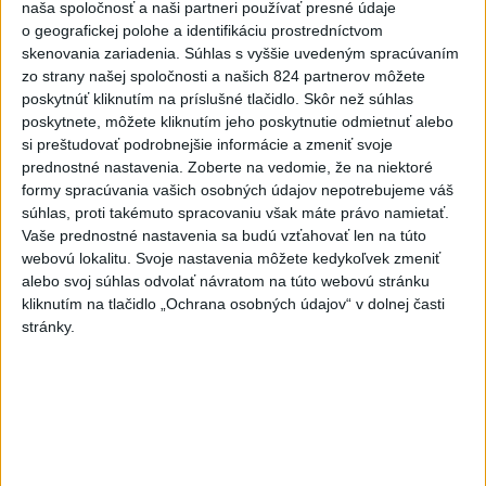
naša spoločnosť a naši partneri používať presné údaje
dnes 6:05
o geografickej polohe a identifikáciu prostredníctvom
skenovania zariadenia. Súhlas s vyššie uvedeným spracúvaním
Slovensko
zo strany našej spoločnosti a našich 824 partnerov môžete
poskytnúť kliknutím na príslušné tlačidlo. Skôr než súhlas
Pamätný deň obetí banských
poskytnete, môžete kliknutím jeho poskytnutie odmietnuť alebo
nešťastí pripomína tragédiu v
si preštudovať podrobnejšie informácie a zmeniť svoje
Handlovej
prednostné nastavenia.
Zoberte na vedomie, že na niektoré
dnes 5:15
formy spracúvania vašich osobných údajov nepotrebujeme váš
súhlas, proti takémuto spracovaniu však máte právo namietať.
ÚTOK MEDVEĎA: V Turanoch pri zjazde z D1 našli
Vaše prednostné nastavenia sa budú vzťahovať len na túto
zraneného muža
webovú lokalitu. Svoje nastavenia môžete kedykoľvek zmeniť
alebo svoj súhlas odvolať návratom na túto webovú stránku
Polícia upozorňuje seniorov na nekalé praktiky podvodníkov
kliknutím na tlačidlo „Ochrana osobných údajov“ v dolnej časti
stránky.
Erik Tomáš: Ak si I. Korčok založí živnosť, nebude to správne
Zahraničie