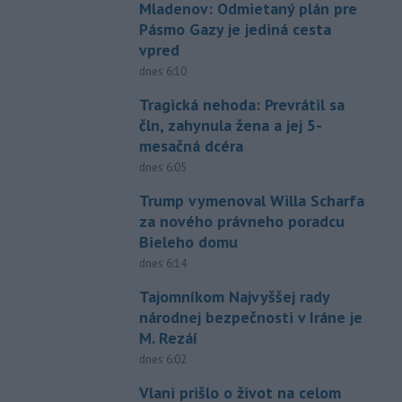
Mladenov: Odmietaný plán pre
Pásmo Gazy je jediná cesta
vpred
dnes 6:10
Tragická nehoda: Prevrátil sa
čln, zahynula žena a jej 5-
mesačná dcéra
dnes 6:05
Trump vymenoval Willa Scharfa
za nového právneho poradcu
Bieleho domu
dnes 6:14
Tajomníkom Najvyššej rady
národnej bezpečnosti v Iráne je
M. Rezáí
dnes 6:02
Vlani prišlo o život na celom