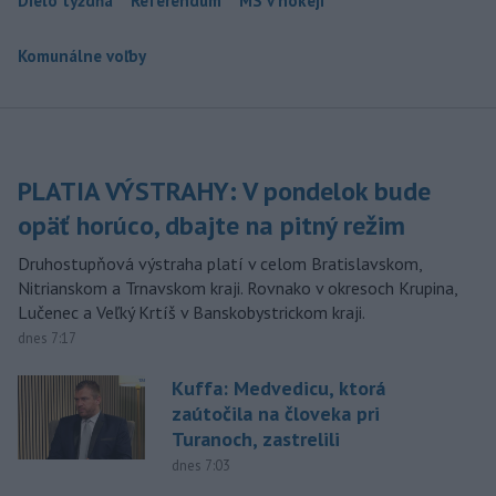
Dielo týždňa
Referendum
MS v hokeji
Komunálne voľby
PLATIA VÝSTRAHY: V pondelok bude
opäť horúco, dbajte na pitný režim
Druhostupňová výstraha platí v celom Bratislavskom,
Nitrianskom a Trnavskom kraji. Rovnako v okresoch Krupina,
Lučenec a Veľký Krtíš v Banskobystrickom kraji.
dnes 7:17
Kuffa: Medvedicu, ktorá
zaútočila na človeka pri
Turanoch, zastrelili
dnes 7:03