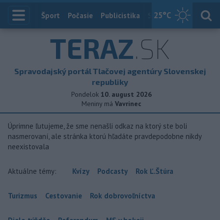
25
°C
Index
Šport
Počasie
Publicistika
Slovensko
Zahranič
TERAZ
.SK
Spravodajský portál Tlačovej agentúry Slovenskej
republiky
Pondelok
10. august 2026
Meniny má
Vavrinec
Úprimne ľutujeme, že sme nenašli odkaz na ktorý ste boli
nasmerovaní, ale stránka ktorú hľadáte pravdepodobne nikdy
neexistovala
Aktuálne témy:
Kvízy
Podcasty
Rok Ľ.Štúra
Turizmus
Cestovanie
Rok dobrovoľníctva