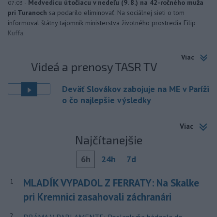
-
Medvedicu útočiacu v nedeľu (9. 8.) na 42-ročného muža
07:03
pri Turanoch
sa podarilo eliminovať. Na sociálnej sieti o tom
informoval štátny tajomník ministerstva životného prostredia Filip
Kuffa.
Viac
Videá a prenosy TASR TV
Deväť Slovákov zabojuje na ME v Paríži
o čo najlepšie výsledky
Viac
Najčítanejšie
6h
24h
7d
MLADÍK VYPADOL Z FERRATY: Na Skalke
1
pri Kremnici zasahovali záchranári
2