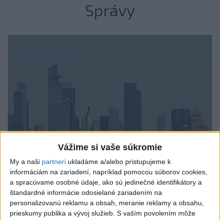
Správy
Vážime si vaše súkromie
My a naši
partneri
ukladáme a/alebo pristupujeme k
informáciám na zariadení, napríklad pomocou súborov cookies,
Tragická nehoda: Prevrátil sa čln,
a spracúvame osobné údaje, ako sú jedinečné identifikátory a
štandardné informácie odosielané zariadením na
zahynula žena a jej 5-mesačná dcéra
personalizovanú reklamu a obsah, meranie reklamy a obsahu,
prieskumy publika a vývoj služieb.
S vaším povolením môže
Polícia vedie trestné stíhanie voči vodičovi.