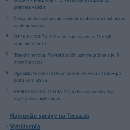
DRÁMA V PARLAMENTE: Poslankyňa hádzala do
premiéra vajíčka
3
Česká vláda uvažuje nad zvýšením valorizácie dôchodkov
na dvojnásobok
4
ÚTOK MEDVEĎA: V Turanoch pri zjazde z D1 našli
zraneného muža
5
Tragická nehoda: Prevrátil sa čln, zahynula žena a jej 5-
mesačná dcéra
6
Ugandský futbalista Owori zomrel vo veku 27 rokov po
brutálnom útoku
7
MIMORIADNA SITUÁCIA: V obci Braväcovo likvidujú
zvyšky zhorených budov
Najnovšie správy na Teraz.sk
Vyhlásenia