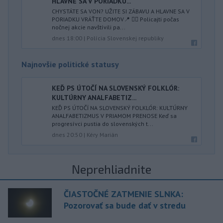
HLAVNE SA V PORIADKU...
CHYSTÁTE SA VON? UŽITE SI ZÁBAVU A HLAVNE SA V
PORIADKU VRÁŤTE DOMOV📍 👮‍♂️ Policajti počas
nočnej akcie navštívili pa...
dnes 18:00
|
Polícia Slovenskej republiky
Najnovšie politické statusy
KEĎ PS ÚTOČÍ NA SLOVENSKÝ FOLKLÓR:
KULTÚRNY ANALFABETIZ...
KEĎ PS ÚTOČÍ NA SLOVENSKÝ FOLKLÓR: KULTÚRNY
ANALFABETIZMUS V PRIAMOM PRENOSE Keď sa
progresívci pustia do slovenských t...
dnes 20:50
|
Kéry Marián
Neprehliadnite
ČIASTOČNÉ ZATMENIE SLNKA:
Pozorovať sa bude dať v stredu