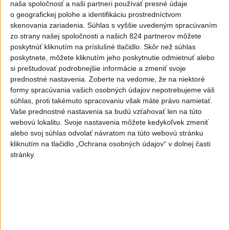
naša spoločnosť a naši partneri používať presné údaje
Nitre
o geografickej polohe a identifikáciu prostredníctvom
včera 18:06
skenovania zariadenia. Súhlas s vyššie uvedeným spracúvaním
zo strany našej spoločnosti a našich 824 partnerov môžete
Rezort školstva pomôže samosprávam s určovaním
poskytnúť kliknutím na príslušné tlačidlo. Skôr než súhlas
školských obvodov
poskytnete, môžete kliknutím jeho poskytnutie odmietnuť alebo
si preštudovať podrobnejšie informácie a zmeniť svoje
O jedného prevádzača menej: Prispela k tomu aj slovenská
prednostné nastavenia.
Zoberte na vedomie, že na niektoré
polícia
formy spracúvania vašich osobných údajov nepotrebujeme váš
súhlas, proti takémuto spracovaniu však máte právo namietať.
POŽIAR V SLOVNAFTE: Došlo k narušeniu jednej z nádrží
Vaše prednostné nastavenia sa budú vzťahovať len na túto
webovú lokalitu. Svoje nastavenia môžete kedykoľvek zmeniť
alebo svoj súhlas odvolať návratom na túto webovú stránku
Zahraničie
kliknutím na tlačidlo „Ochrana osobných údajov“ v dolnej časti
stránky.
Turecko: Nová obranná dohoda nie v
rozpore so záväzkami voči NATO
včera 22:09
Ruská ambasáda označila nález dronu na letisku v Lipsku za
provokáciu