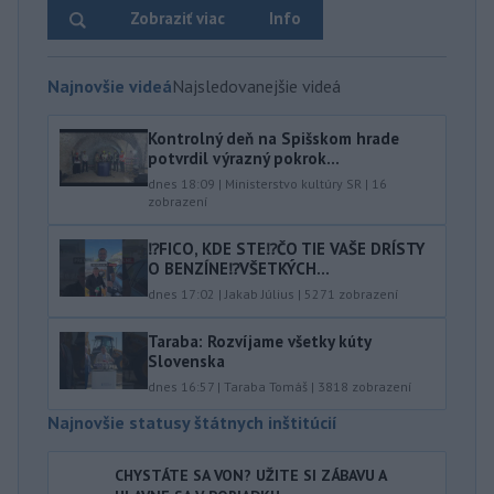
Zobraziť viac
Info
Najnovšie videá
Najsledovanejšie videá
Kontrolný deň na Spišskom hrade
potvrdil výrazný pokrok...
dnes 18:09
|
Ministerstvo kultúry SR
|
16
zobrazení
⁉️FICO, KDE STE⁉️ČO TIE VAŠE DRÍSTY
O BENZÍNE⁉️VŠETKÝCH...
dnes 17:02
|
Jakab Július
|
5271
zobrazení
Taraba: Rozvíjame všetky kúty
Slovenska
dnes 16:57
|
Taraba Tomáš
|
3818
zobrazení
Najnovšie statusy štátnych inštitúcií
CHYSTÁTE SA VON? UŽITE SI ZÁBAVU A