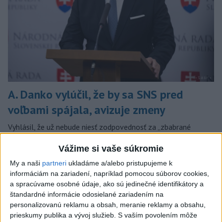
A. Danko vylúčil, že by sa SNS pred
voľbami spájala, avizuje zmeny
Vyhlásil, že už nebude niesť zodpovednosť za „zbabrané
zonácie, odposluchy ani za iné veci, s ktorými SNS nemá nič
Vážime si vaše súkromie
spoločné“.
včera 18:51
My a naši
partneri
ukladáme a/alebo pristupujeme k
informáciám na zariadení, napríklad pomocou súborov cookies,
Slovensko
a spracúvame osobné údaje, ako sú jedinečné identifikátory a
štandardné informácie odosielané zariadením na
KDH od polície očakáva rýchle
personalizovanú reklamu a obsah, meranie reklamy a obsahu,
vyšetrenie útoku na cudzincov v
prieskumy publika a vývoj služieb.
S vaším povolením môže