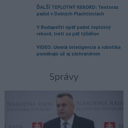
ĎALŠÍ TEPLOTNÝ REKORD: Tentoraz
padol v Dolných Plachtinciach
V Budapešti opäť padol teplotný
rekord, tretí za päť týždňov
VIDEO: Umelá inteligencia a robotika
pomáhajú už aj záchranárom
Správy