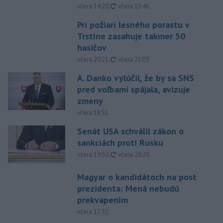
aktualizované
včera 14:20
,
včera 15:46
Pri požiari lesného porastu v
Trstíne zasahuje takmer 50
hasičov
aktualizované
včera 20:21
,
včera 21:05
A. Danko vylúčil, že by sa SNS
pred voľbami spájala, avizuje
zmeny
včera 18:51
Senát USA schválil zákon o
sankciách proti Rusku
aktualizované
včera 19:50
,
včera 20:20
Magyar o kandidátoch na post
prezidenta: Mená nebudú
prekvapením
včera 17:31