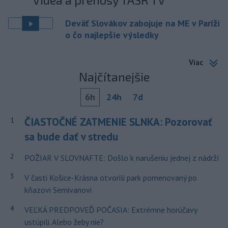
Deväť Slovákov zabojuje na ME v Paríži
o čo najlepšie výsledky
Viac
Najčítanejšie
6h
24h
7d
ČIASTOČNÉ ZATMENIE SLNKA: Pozorovať
1
sa bude dať v stredu
2
POŽIAR V SLOVNAFTE: Došlo k narušeniu jednej z nádrží
3
V časti Košice-Krásna otvorili park pomenovaný po
kňazovi Semivanovi
4
VEĽKÁ PREDPOVEĎ POČASIA: Extrémne horúčavy
ustúpili. Alebo žeby nie?