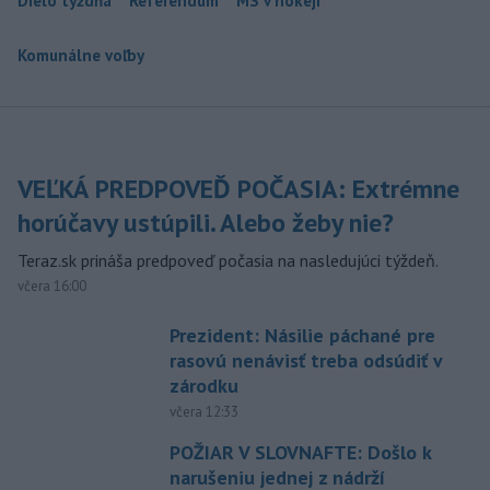
Dielo týždňa
Referendum
MS v hokeji
Komunálne voľby
VEĽKÁ PREDPOVEĎ POČASIA: Extrémne
horúčavy ustúpili. Alebo žeby nie?
Teraz.sk prináša predpoveď počasia na nasledujúci týždeň.
včera 16:00
Prezident: Násilie páchané pre
rasovú nenávisť treba odsúdiť v
zárodku
včera 12:33
POŽIAR V SLOVNAFTE: Došlo k
narušeniu jednej z nádrží