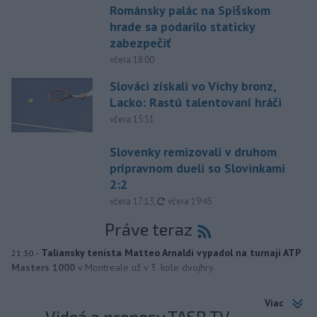
Románsky palác na Spišskom
hrade sa podarilo staticky
zabezpečiť
včera 18:00
Slováci získali vo Vichy bronz,
Lacko: Rastú talentovaní hráči
včera 15:51
Slovenky remizovali v druhom
prípravnom dueli so Slovinkami
2:2
aktualizované
včera 17:13
,
včera 19:45
Práve teraz
-
Taliansky tenista Matteo Arnaldi vypadol na turnaji ATP
21:30
Masters 1000
v Montreale už v 3. kole dvojhry.
Viac
Videá a prenosy TASR TV