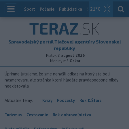
21
°C
Index
Šport
Počasie
Publicistika
Slovensko
Zahranič
TERAZ
.SK
Spravodajský portál Tlačovej agentúry Slovenskej
republiky
Piatok
7. august 2026
Meniny má
Oskar
Úprimne ľutujeme, že sme nenašli odkaz na ktorý ste boli
nasmerovaní, ale stránka ktorú hľadáte pravdepodobne nikdy
neexistovala
Aktuálne témy:
Kvízy
Podcasty
Rok Ľ.Štúra
Turizmus
Cestovanie
Rok dobrovoľníctva