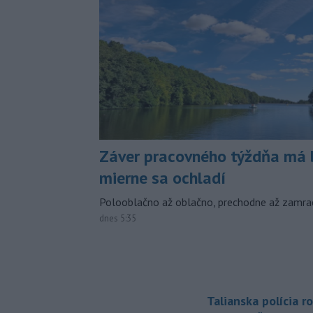
Záver pracovného týždňa má b
mierne sa ochladí
Polooblačno až oblačno, prechodne až zamra
dnes 5:35
Talianska polícia ro