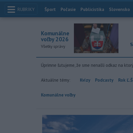
RUBRIKY
Index
Šport
Počasie
Publicistika
Slovensko
Komunálne
voľby 2026
S
Všetky správy
Úprimne ľutujeme, že sme nenašli odkaz na ktor
Aktuálne témy:
Kvízy
Podcasty
Rok Ľ.Š
Komunálne voľby