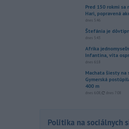
Pred 150 rokmi sa 
Hari, popravená ak
dnes 5:46
Štefánia je dôvtip
dnes 5:43
Afrika jednomyseľn
Infantina, víta os
dnes 6:18
Machata šiesty na 
Gymerská postúpila
400 m
aktualizované
dnes 6:08
,
dnes 7:08
Politika na sociálnych 