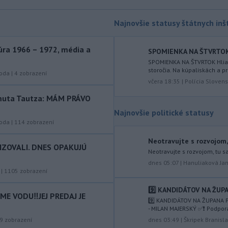
dronových
útokoch zabili najmenej 38
príslušníkov vládnych síl a ďalších 29
Najnovšie statusy štátnych inšt
zranili, uviedli pre agentúru AFP
zdroje zo zdravotníckych služieb.
ra 1966 – 1972, média a
SPOMIENKA NA ŠTVRTOK Hl
-
Európska komisia (EK)
16:35
SPOMIENKA NA ŠTVRTOK Hliadk
monitoruje situáciu a posudzuje
storočia. Na kúpaliskách a pr
roda
|
4
zobrazení
všetky
vznesené obavy týkajúce sa
včera 18:35
|
Polícia Slovens
vládnych uznesení k zonáciám
rtmuta Tautza: MÁM PRÁVO
národných parkov. Zároveň posudzuje
Najnovšie politické statusy
ôsmu žiadosť o platbu z plánu
roda
|
114
zobrazení
obnovy.
Neotravujte s rozvojom, 
-
Počas minulotýždňového
15:44
IZOVALI. DNES OPAKUJÚ
Neotravujte s rozvojom, tu s
prekročenia hranice desaťtisícov
dnes 05:07
|
Hanuliaková Ja
nelegálnych migrantov z Maroka do
|
1105
zobrazení
španielskej exklávy Ceuta zomrelo
približne 100 ľudí, oznámil vo štvrtok
9️⃣ KANDIDÁTOV NA ŽUPA
E VODU‼️JEJ PREDAJ JE
tamojší starosta Juan Jesús Vivas v
9️⃣ KANDIDÁTOV NA ŽUPANA P
Európskom parlamente.
- MILAN MAJERSKÝ ✅️❗️ Podpor
9
zobrazení
dnes 03:49
|
Škripek Branisl
-
Meteorológovia zo
15:25