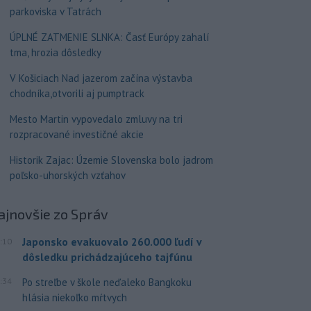
parkoviska v Tatrách
ÚPLNÉ ZATMENIE SLNKA: Časť Európy zahalí
tma, hrozia dôsledky
V Košiciach Nad jazerom začína výstavba
chodníka,otvorili aj pumptrack
Mesto Martin vypovedalo zmluvy na tri
rozpracované investičné akcie
Historik Zajac: Územie Slovenska bolo jadrom
poľsko-uhorských vzťahov
ajnovšie
zo Správ
Japonsko evakuovalo 260.000 ľudí v
:10
dôsledku prichádzajúceho tajfúnu
:34
Po streľbe v škole neďaleko Bangkoku
hlásia niekoľko mŕtvych