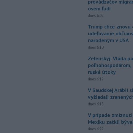
prevádzačov migran
osem ľudí
dnes 6:02
Trump chce znovu 
udeľovanie občian
narodeným v USA
dnes 6:10
Zelenskyj: Vláda 
poľnohospodárom, k
ruské útoky
dnes 6:12
V Saudskej Arábii s
vyžiadali zranených
dnes 6:15
V prípade zmiznuti
Mexiku zatkli býv
dnes 6:22