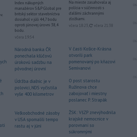
Na mieste zasahovala aj
Index nákupných
juhokórejská armáda.
06
polícia v súčinnosti s
manažérov S&P Global pre
ďalšími záchrannými
britský sektor stavebníctva
v.
Viac >
zložkami.
dosiahol v júli 44,7 bodu
06
oproti júnovej úrovni 38,4
aktualizované
včera 18:23
,
včera 21:38
bodu.
včera 19:54
06
V časti Košice-Krásna
Národná banka ČR
otvorili park
ponechala kľúčovú
06
vych
pomenovaný po kňazovi
úrokovú sadzbu na
Semivanovi
pôvodnej úrovni
06
é
O post starostu
Údržba diaľnic je v
Ružinova chce
polovici, NDS vyčistila
ch
zabojovať i miestny
vyše 400 kilometrov
poslanec P. Strapák
ŽSK: VšZP znevýhodnila
Veľkoobchodné zásoby
t
krajské nemocnice v
v USA spomalili tempo
oti
porovnaní so
rastu aj v júni
súkromnými