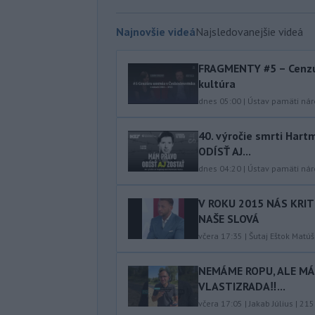
Najnovšie videá
Najsledovanejšie videá
FRAGMENTY #5 – Cenzú
kultúra
dnes 05:00
|
Ústav pamäti ná
40.⁠ ⁠výročie smrti Ha
ODÍSŤ AJ...
dnes 04:20
|
Ústav pamäti ná
V ROKU 2015 NÁS KRIT
NAŠE SLOVÁ
včera 17:35
|
Šutaj Eštok Matúš
NEMÁME ROPU, ALE MÁM
VLASTIZRADA‼️...
včera 17:05
|
Jakab Július
|
215