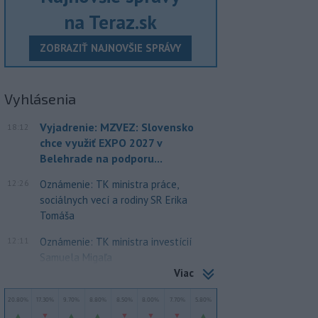
na Teraz.sk
ZOBRAZIŤ NAJNOVŠIE SPRÁVY
Vyhlásenia
Vyjadrenie: MZVEZ: Slovensko
18:12
chce využiť EXPO 2027 v
Belehrade na podporu...
12:26
Oznámenie: TK ministra práce,
sociálnych vecí a rodiny SR Erika
Tomáša
12:11
Oznámenie: TK ministra investícií
Samuela Migaľa
Viac