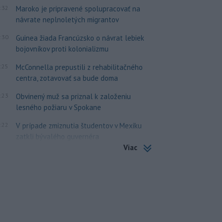
:32
Maroko je pripravené spolupracovať na
návrate neplnoletých migrantov
:30
Guinea žiada Francúzsko o návrat lebiek
bojovníkov proti kolonializmu
:25
McConnella prepustili z rehabilitačného
centra, zotavovať sa bude doma
:23
Obvinený muž sa priznal k založeniu
lesného požiaru v Spokane
:22
V prípade zmiznutia študentov v Mexiku
zatkli bývalého guvernéra
Viac