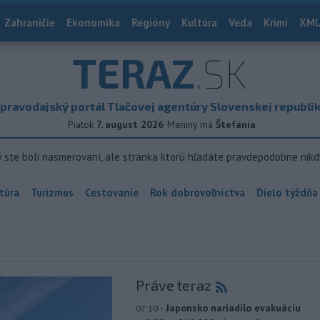
Zahraničie
Ekonomika
Regióny
Kultúra
Veda
Krimi
XML
TERAZ
.SK
pravodajský portál Tlačovej agentúry Slovenskej republi
Piatok
7. august 2026
Meniny má
Štefánia
ý ste boli nasmerovaní, ale stránka ktorú hľadáte pravdepodobne nikd
túra
Turizmus
Cestovanie
Rok dobrovoľníctva
Dielo týždňa
Práve teraz
-
Japonsko nariadilo evakuáciu
07:10