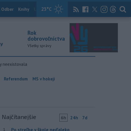
23
°C
 Odber
Knihy
Útulkovo
Magazín
News Now
Archív
TASR
Rok
dobrovoľníctva
ky
Všetky správy
y neexistovala
Referendum
MS v hokeji
Najčítanejšie
6h
24h
7d
Po streľbe v škole neďaleko
1