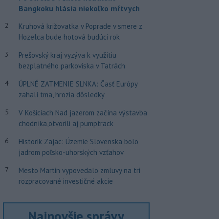
Bangkoku hlásia niekoľko mŕtvych
2
Kruhová križovatka v Poprade v smere z
Hozelca bude hotová budúci rok
3
Prešovský kraj vyzýva k využitiu
bezplatného parkoviska v Tatrách
4
ÚPLNÉ ZATMENIE SLNKA: Časť Európy
zahalí tma, hrozia dôsledky
5
V Košiciach Nad jazerom začína výstavba
chodníka,otvorili aj pumptrack
6
Historik Zajac: Územie Slovenska bolo
jadrom poľsko-uhorských vzťahov
7
Mesto Martin vypovedalo zmluvy na tri
rozpracované investičné akcie
Najnovšie správy