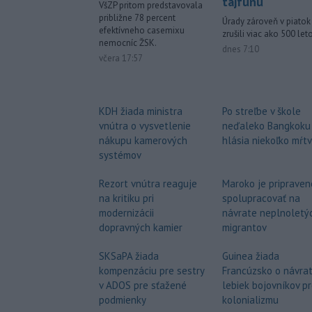
tajfúnu
VšZP pritom predstavovala
približne 78 percent
Úrady zároveň v piatok
efektívneho casemixu
zrušili viac ako 500 leto
nemocníc ŽSK.
dnes 7:10
včera 17:57
Po streľbe v škole
KDH žiada ministra
neďaleko Bangkoku
vnútra o vysvetlenie
hlásia niekoľko mŕt
nákupu kamerových
systémov
Maroko je pripraven
Rezort vnútra reaguje
spolupracovať na
na kritiku pri
návrate neplnoletý
modernizácii
migrantov
dopravných kamier
Guinea žiada
SKSaPA žiada
Francúzsko o návra
kompenzáciu pre sestry
lebiek bojovníkov pr
v ADOS pre sťažené
kolonializmu
podmienky