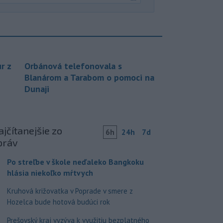
r z
Orbánová telefonovala s
Blanárom a Tarabom o pomoci na
Dunaji
jčítanejšie zo
6h
24h
7d
práv
Po streľbe v škole neďaleko Bangkoku
hlásia niekoľko mŕtvych
Kruhová križovatka v Poprade v smere z
Hozelca bude hotová budúci rok
Prešovský kraj vyzýva k využitiu bezplatného