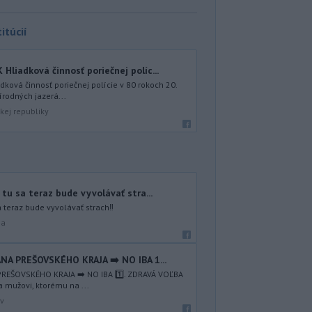
itúcií
iadková činnosť poriečnej políc...
ová činnosť poriečnej polície v 80 rokoch 20.
írodných jazerá...
kej republiky
tu sa teraz bude vyvolávať stra...
a teraz bude vyvolávať strach‼️
na
NA PREŠOVSKÉHO KRAJA ➡️ NO IBA 1️...
REŠOVSKÉHO KRAJA ➡️ NO IBA 1️⃣. ZDRAVÁ VOĽBA
a mužovi, ktorému na ...
av