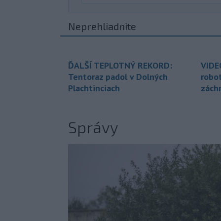
Neprehliadnite
ĎALŠÍ TEPLOTNÝ REKORD:
VIDE
Tentoraz padol v Dolných
robo
Plachtinciach
zách
Správy