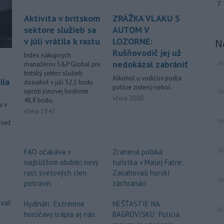
Chorvátsku uctila pamiatku dvoch
7
slovenských vojakov, ktorí zahynuli pri
Aktivita v britskom
ZRÁŽKA VLAKU S
plnení úloh v mierovej misii
sektore služieb sa
AUTOM V
Organizácie Spojených národov
v júli vrátila k rastu
LOZORNE:
N
UNPROFOR v bývalej Juhoslávii.
Rušňovodič jej už
Index nákupných
-
Vo vodnej ploche Veľký
16:40
nedokázal zabrániť
06
manažérov S&P Global pre
Draždiak v bratislavskej Petržalke
britský sektor služieb
Alkohol u vodičov podľa
ila
dosiahol v júli 52,1 bodu
sa v
stredu popoludní utopil 53-ročný
polície zistený nebol.
oproti júnovej hodnote
06
muž.
včera 20:05
48,8 bodu.
a v
včera 19:47
-
Starosta španielskeho
16:01
06
mesta Ceuta Juan Jesús Vivas v
c než
stredu
požiadal vládu v Madride o
pomoc v súvislosti so stovkami detí,
06
FAO očakáva v
Zranená poľská
ktoré zostali v tejto exkláve po
najbližšom období nový
turistka v Malej Fatre:
minulotýždňovej migračnej vlne.
rast svetových cien
Zasahovali horskí
06
potravín
záchranári
Viac >
vať
Hydinári: Extrémne
NEŠŤASTIE NA
05
horúčavy trápia aj nás
BAGROVISKU: Polícia