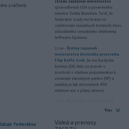
stredu zažaloval ministerstvo
odne zväčšená
spravodlivosti USA a povereného
ministra Todda Blanchea. Tvrdí, že
federálne úrady mu bránia vo
vyšetrovaní sexuálnych trestných činov
odsúdeného sexuálneho delikventa
Jeffreyho Epsteina.
-
Štátny tajomník
22:44
ministerstva životného prostredia
Filip Kuffa tvrdí,
že mu Európska
komisia (EK) dala za pravdu v
súvislosti s vládnou pripomienkou k
zonáciám národných parkov (NP) a
naďalej je tak ohrozených 450
miliónov eur z plánu obnovy.
-
Nemecko v stredu začalo
21:25
vyšetrovanie po tom, ako sa v noci
Viac
v
blízkosti vzletovej a pristávacej
dráhy na letisku Lipsko/Halle našiel
Videá a prenosy
aluje federálnu
dron naložený výbušninami.