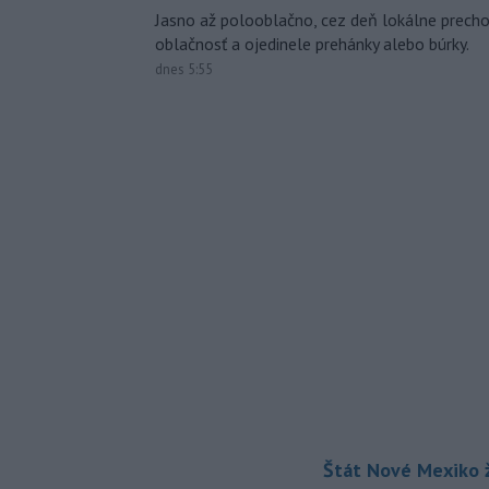
Jasno až polooblačno, cez deň lokálne prech
oblačnosť a ojedinele prehánky alebo búrky.
dnes 5:55
Štát Nové Mexiko ž