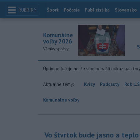
RUBRIKY
Index
Šport
Počasie
Publicistika
Slovensko
Komunálne
voľby 2026
S
Všetky správy
Úprimne ľutujeme, že sme nenašli odkaz na ktor
Aktuálne témy:
Kvízy
Podcasty
Rok Ľ.Š
Komunálne voľby
Vo štvrtok bude jasno a teplo