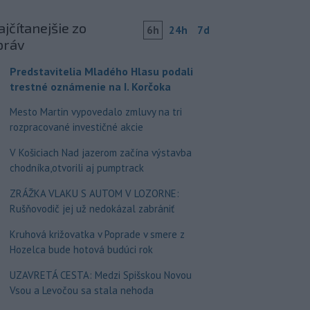
jčítanejšie zo
6h
24h
7d
práv
Predstavitelia Mladého Hlasu podali
trestné oznámenie na I. Korčoka
Mesto Martin vypovedalo zmluvy na tri
rozpracované investičné akcie
V Košiciach Nad jazerom začína výstavba
chodníka,otvorili aj pumptrack
ZRÁŽKA VLAKU S AUTOM V LOZORNE:
Rušňovodič jej už nedokázal zabrániť
Kruhová križovatka v Poprade v smere z
Hozelca bude hotová budúci rok
UZAVRETÁ CESTA: Medzi Spišskou Novou
Vsou a Levočou sa stala nehoda