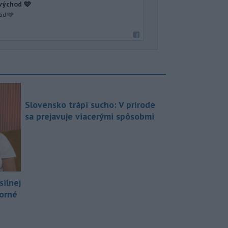
 východ 🩵
od 🩵
Slovensko trápi sucho: V prírode
sa prejavuje viacerými spôsobmi
silnej
borné