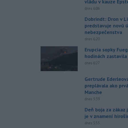
vládu v kauze Epst
dnes 6:06
Dobrindt: Dron v L
predstavuje novú 
nebezpečenstva
dnes 6:20
Erupcia sopky Fueg
hodinách zastavila
dnes 6:27
Gertrude Ederleov
preplávala ako prv
Manche
dnes 5:39
Deň boja za zákaz 
je v znamení hiroš
dnes 5:55