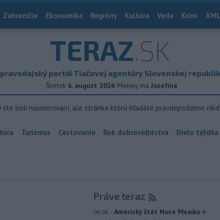
Zahraničie
Ekonomika
Regióny
Kultúra
Veda
Krimi
XML
TERAZ
.SK
pravodajský portál Tlačovej agentúry Slovenskej republi
Štvrtok
6. august 2026
Meniny má
Jozefína
ý ste boli nasmerovaní, ale stránka ktorú hľadáte pravdepodobne nikd
túra
Turizmus
Cestovanie
Rok dobrovoľníctva
Dielo týždňa
Práve teraz
-
Americký štát Nové Mexiko v
06:06