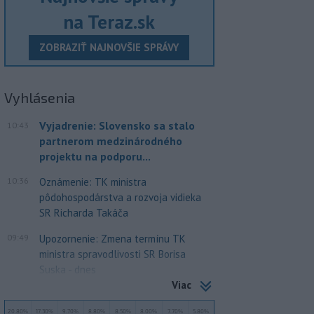
na Teraz.sk
ZOBRAZIŤ NAJNOVŠIE SPRÁVY
Vyhlásenia
Vyjadrenie: Slovensko sa stalo
10:43
partnerom medzinárodného
projektu na podporu...
10:36
Oznámenie: TK ministra
pôdohospodárstva a rozvoja vidieka
SR Richarda Takáča
09:49
Upozornenie: Zmena termínu TK
ministra spravodlivosti SR Borisa
Suska - dnes
Viac