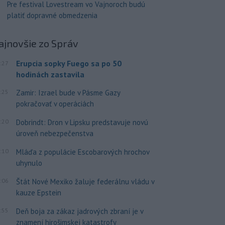
Pre festival Lovestream vo Vajnoroch budú
platiť dopravné obmedzenia
ajnovšie
zo Správ
Erupcia sopky Fuego sa po 50
:27
hodinách zastavila
:25
Zamir: Izrael bude v Pásme Gazy
pokračovať v operáciách
:20
Dobrindt: Dron v Lipsku predstavuje novú
úroveň nebezpečenstva
:10
Mláďa z populácie Escobarových hrochov
uhynulo
:06
Štát Nové Mexiko žaluje federálnu vládu v
kauze Epstein
:55
Deň boja za zákaz jadrových zbraní je v
znamení hirošimskej katastrofy