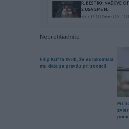
R. BESTRO: NAĎOVE C
S USA SME N...
včera 17:34
|
Smer - SSD
|
462
Neprehliadnite
Filip Kuffa tvrdí, že eurokomisia
mu dala za pravdu pri zonácii
Pri h
zvier
pomo