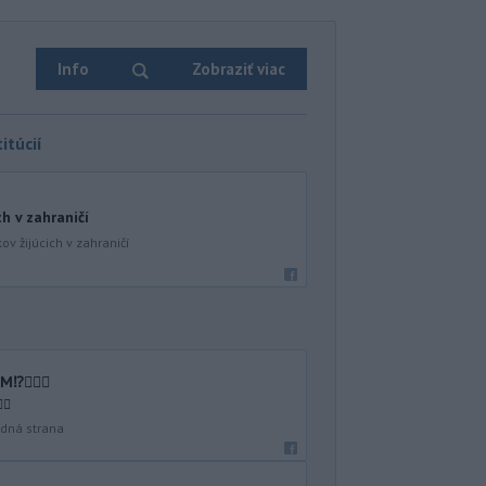
Info
Zobraziť viac
itúcií
ch v zahraničí
ov žijúcich v zahraničí
🤷🏻‍♂️
♂️
dná strana