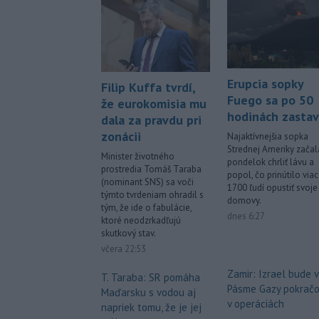
Erupcia sopky
Filip Kuffa tvrdí,
Fuego sa po 50
že eurokomisia mu
hodinách zastav
dala za pravdu pri
zonácii
Najaktívnejšia sopka
Strednej Ameriky začal
Minister životného
pondelok chrliť lávu a
prostredia Tomáš Taraba
popol, čo prinútilo via
(nominant SNS) sa voči
1700 ľudí opustiť svoje
týmto tvrdeniam ohradil s
domovy.
tým, že ide o fabulácie,
dnes 6:27
ktoré neodzrkadľujú
skutkový stav.
včera 22:53
Zamir: Izrael bude v
T. Taraba: SR pomáha
Pásme Gazy pokračo
Maďarsku s vodou aj
v operáciách
napriek tomu, že je jej