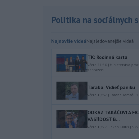
Politika na sociálnych 
Najnovšie videá
Najsledovanejšie videá
TK: Rodinná karta
včera 21:50
|
Ministerstvo prác
zobrazení
Taraba: Vidieť paniku
včera 19:32
|
Taraba Tomáš
|
1
ODKAZ TAKÁČOVI A FI
VÁS‼️DOSŤ B...
včera 19:27
|
Jakab Július
|
539