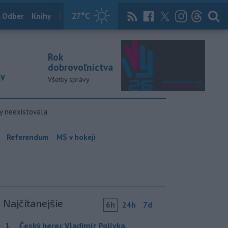
27
°C
 Odber
Knihy
Útulkovo
Magazín
News Now
Archív
TASR
Rok
dobrovoľníctva
ky
Všetky správy
y neexistovala
Referendum
MS v hokeji
Najčítanejšie
6h
24h
7d
Český herec Vladimír Polívka
1