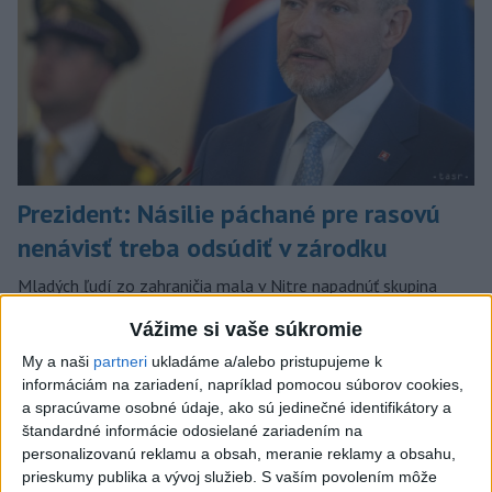
Prezident: Násilie páchané pre rasovú
nenávisť treba odsúdiť v zárodku
Mladých ľudí zo zahraničia mala v Nitre napadnúť skupina
mužov v kuklách. Jeden z napadnutých Indov skončil v
Vážime si vaše súkromie
nemocnici, kde sa podrobil operácii.
dnes 12:33
My a naši
partneri
ukladáme a/alebo pristupujeme k
informáciám na zariadení, napríklad pomocou súborov cookies,
Slovensko
a spracúvame osobné údaje, ako sú jedinečné identifikátory a
štandardné informácie odosielané zariadením na
POŽIAR V SLOVNAFTE: Horí ropný
personalizovanú reklamu a obsah, meranie reklamy a obsahu,
prieskumy publika a vývoj služieb.
S vaším povolením môže
produkt