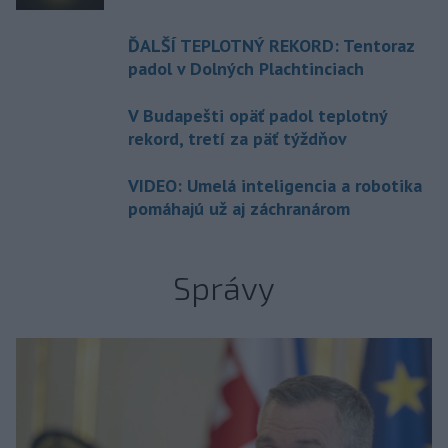
ĎALŠÍ TEPLOTNÝ REKORD: Tentoraz
padol v Dolných Plachtinciach
V Budapešti opäť padol teplotný
rekord, tretí za päť týždňov
VIDEO: Umelá inteligencia a robotika
pomáhajú už aj záchranárom
Správy