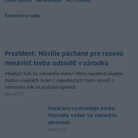
Dielo týždňa
Referendum
MS v hokeji
Komunálne voľby
Prezident: Násilie páchané pre rasovú
nenávisť treba odsúdiť v zárodku
Mladých ľudí zo zahraničia mala v Nitre napadnúť skupina
mužov v kuklách. Jeden z napadnutých Indov skončil v
nemocnici, kde sa podrobil operácii.
dnes 12:33
Horúčavy vystriedajú búrky:
Výstrahy vydali vo viacerých
okresoch
dnes 11:55