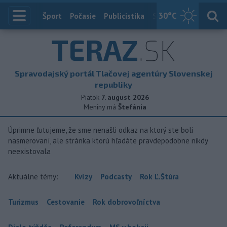
30
°C
Index
Šport
Počasie
Publicistika
Slovensko
Zahranič
TERAZ
.SK
Spravodajský portál Tlačovej agentúry Slovenskej
republiky
Piatok
7. august 2026
Meniny má
Štefánia
Úprimne ľutujeme, že sme nenašli odkaz na ktorý ste boli
nasmerovaní, ale stránka ktorú hľadáte pravdepodobne nikdy
neexistovala
Aktuálne témy:
Kvízy
Podcasty
Rok Ľ.Štúra
Turizmus
Cestovanie
Rok dobrovoľníctva