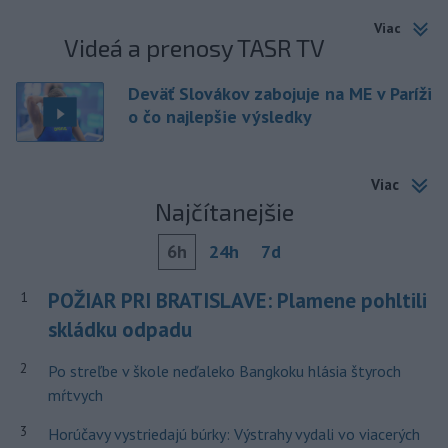
Viac
Videá a prenosy TASR TV
Deväť Slovákov zabojuje na ME v Paríži
o čo najlepšie výsledky
Viac
Najčítanejšie
6h
24h
7d
POŽIAR PRI BRATISLAVE: Plamene pohltili
1
skládku odpadu
2
Po streľbe v škole neďaleko Bangkoku hlásia štyroch
mŕtvych
3
Horúčavy vystriedajú búrky: Výstrahy vydali vo viacerých