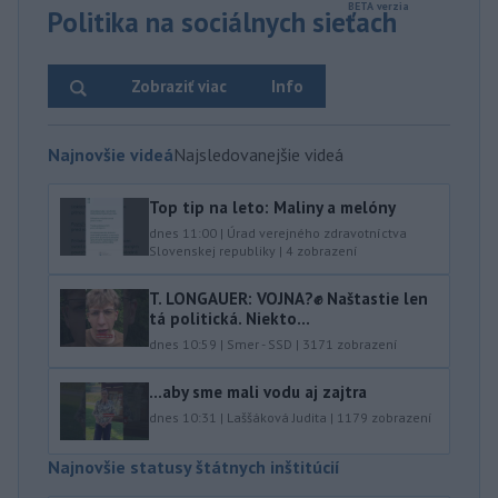
Politika na sociálnych sieťach
Zobraziť viac
Info
Najnovšie videá
Najsledovanejšie videá
Top tip na leto: Maliny a melóny
dnes 11:00
|
Úrad verejného zdravotníctva
Slovenskej republiky
|
4
zobrazení
T. LONGAUER: VOJNA?✊ Naštastie len
tá politická. Niekto...
dnes 10:59
|
Smer - SSD
|
3171
zobrazení
...aby sme mali vodu aj zajtra
dnes 10:31
|
Laššáková Judita
|
1179
zobrazení
Najnovšie statusy štátnych inštitúcií