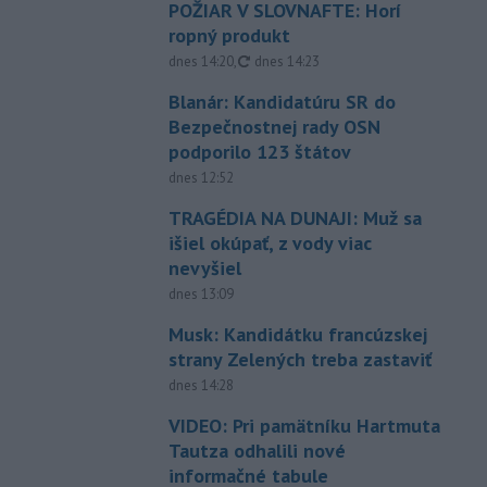
POŽIAR V SLOVNAFTE: Horí
ropný produkt
aktualizované
dnes 14:20
,
dnes 14:23
Blanár: Kandidatúru SR do
Bezpečnostnej rady OSN
podporilo 123 štátov
dnes 12:52
TRAGÉDIA NA DUNAJI: Muž sa
išiel okúpať, z vody viac
nevyšiel
dnes 13:09
Musk: Kandidátku francúzskej
strany Zelených treba zastaviť
dnes 14:28
VIDEO: Pri pamätníku Hartmuta
Tautza odhalili nové
informačné tabule