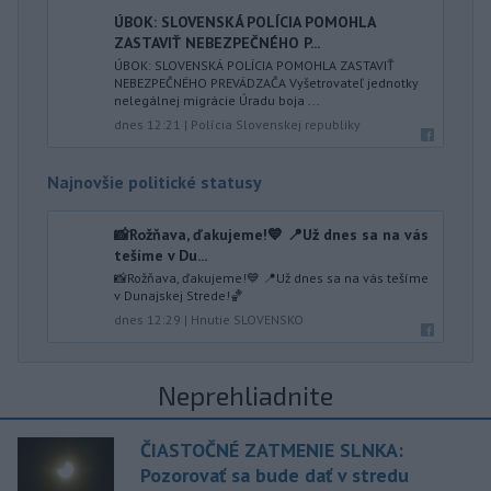
ÚBOK: SLOVENSKÁ POLÍCIA POMOHLA
ZASTAVIŤ NEBEZPEČNÉHO P...
ÚBOK: SLOVENSKÁ POLÍCIA POMOHLA ZASTAVIŤ
NEBEZPEČNÉHO PREVÁDZAČA Vyšetrovateľ jednotky
nelegálnej migrácie Úradu boja ...
dnes 12:21
|
Polícia Slovenskej republiky
Najnovšie politické statusy
📸Rožňava, ďakujeme!💙 📍Už dnes sa na vás
tešíme v Du...
📸Rožňava, ďakujeme!💙 📍Už dnes sa na vás tešíme
v Dunajskej Strede!🏀
dnes 12:29
|
Hnutie SLOVENSKO
Neprehliadnite
ČIASTOČNÉ ZATMENIE SLNKA:
Pozorovať sa bude dať v stredu