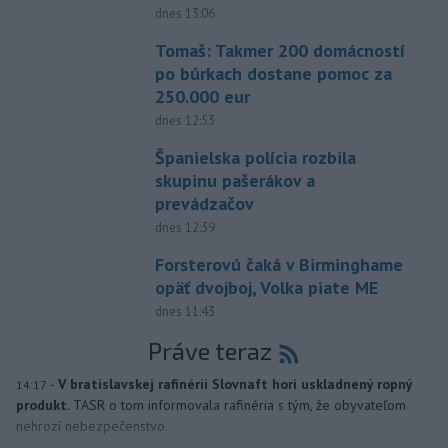
dnes 13:06
Tomaš: Takmer 200 domácností
po búrkach dostane pomoc za
250.000 eur
dnes 12:53
Španielska polícia rozbila
skupinu pašerákov a
prevádzačov
dnes 12:39
Forsterovú čaká v Birminghame
opäť dvojboj, Volka piate ME
dnes 11:43
Práve teraz
-
V bratislavskej rafinérii Slovnaft horí uskladnený ropný
14:17
produkt.
TASR o tom informovala rafinéria s tým, že obyvateľom
nehrozí nebezpečenstvo.