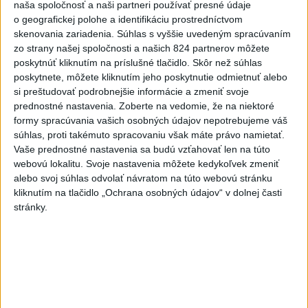
naša spoločnosť a naši partneri používať presné údaje
aktualizované
dnes 14:20
,
dnes 14:23
o geografickej polohe a identifikáciu prostredníctvom
skenovania zariadenia. Súhlas s vyššie uvedeným spracúvaním
Zdravotné riziká na festivale: Odborníci radia, čoho sa
zo strany našej spoločnosti a našich 824 partnerov môžete
vyvarovať
poskytnúť kliknutím na príslušné tlačidlo. Skôr než súhlas
poskytnete, môžete kliknutím jeho poskytnutie odmietnuť alebo
ÚVZ: Povolenie na prevádzku malo k piatku 170 umelých
si preštudovať podrobnejšie informácie a zmeniť svoje
kúpalísk
prednostné nastavenia.
Zoberte na vedomie, že na niektoré
formy spracúvania vašich osobných údajov nepotrebujeme váš
Záchranári apelujú na opatrnosť: V júli vyrazili k takmer 6900
súhlas, proti takémuto spracovaniu však máte právo namietať.
úrazom
Vaše prednostné nastavenia sa budú vzťahovať len na túto
webovú lokalitu. Svoje nastavenia môžete kedykoľvek zmeniť
Zahraničie
alebo svoj súhlas odvolať návratom na túto webovú stránku
kliknutím na tlačidlo „Ochrana osobných údajov“ v dolnej časti
AFP:Koalícia pod vedením Rijádu sa
stránky.
nebude len prizerať na útoky húsíov
dnes 14:43
Členovia kolumbijských kartelov sa na Ukrajine učia používať
drony
Magyar oznámil ukončenie mimoriadnych opatrení