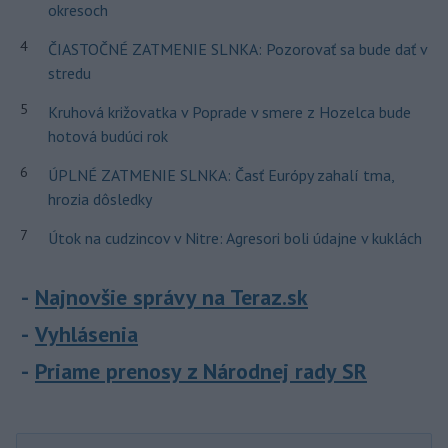
okresoch
4
ČIASTOČNÉ ZATMENIE SLNKA: Pozorovať sa bude dať v
stredu
5
Kruhová križovatka v Poprade v smere z Hozelca bude
hotová budúci rok
6
ÚPLNÉ ZATMENIE SLNKA: Časť Európy zahalí tma,
hrozia dôsledky
7
Útok na cudzincov v Nitre: Agresori boli údajne v kuklách
Najnovšie správy na Teraz.sk
Vyhlásenia
Priame prenosy z Národnej rady SR