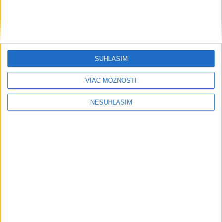
....
SÚHLASÍM
VIAC MOŽNOSTÍ
NESÚHLASÍM
Neprehliadnite