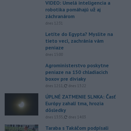
VIDEO: Umelá inteligencia a
robotika pomáhajú už aj
záchranárom
dnes 12:31
Letíte do Egypta? Myslite na
tieto veci, zachránia vám
peniaze
dnes 15:00
Agroministerstvo poskytne
peniaze na 150 chladiacich
boxov pre diviaky
aktualizované
dnes 12:11
,
dnes 13:22
ÚPLNÉ ZATMENIE SLNKA: Časť
Európy zahalí tma, hrozia
dôsledky
aktualizované
dnes 13:35
,
dnes 14:03
Taraba s Takáčom podpísali