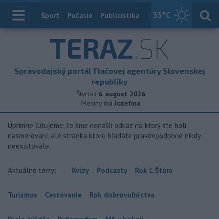
33
°C
Index
Šport
Počasie
Publicistika
Slovensko
Zahranič
TERAZ
.SK
Spravodajský portál Tlačovej agentúry Slovenskej
republiky
Štvrtok
6. august 2026
Meniny má
Jozefína
Úprimne ľutujeme, že sme nenašli odkaz na ktorý ste boli
nasmerovaní, ale stránka ktorú hľadáte pravdepodobne nikdy
neexistovala
Aktuálne témy:
Kvízy
Podcasty
Rok Ľ.Štúra
Turizmus
Cestovanie
Rok dobrovoľníctva