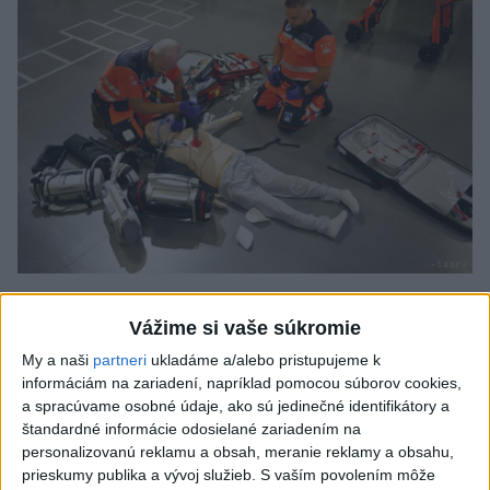
VIDEO: Umelá inteligencia a robotika
Vážime si vaše súkromie
pomáhajú už aj záchranárom
My a naši
partneri
ukladáme a/alebo pristupujeme k
Robotika zahŕňa prístroj na mechanické kompresie hrudníka,
informáciám na zariadení, napríklad pomocou súborov cookies,
hydraulické nosidlá, ktoré pomáhajú záchranárom
a spracúvame osobné údaje, ako sú jedinečné identifikátory a
odtransportovať pacienta a premiestniť ho na miesto, kam
štandardné informácie odosielané zariadením na
potrebujú, a ďalšie pomôcky.
personalizovanú reklamu a obsah, meranie reklamy a obsahu,
dnes 12:31
prieskumy publika a vývoj služieb.
S vaším povolením môže