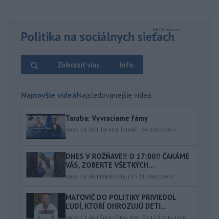
Politika na sociálnych sieťach
Zobraziť viac
Info
Najnovšie videá
Najsledovanejšie videá
Taraba: Vyvraciame fámy
dnes 14:50
|
Taraba Tomáš
|
76
zobrazení
DNES V ROŽŇAVE‼️ O 17:00‼️ ČAKÁME
VÁS, ZOBERTE VŠETKÝCH...
dnes 14:06
|
Jakab Július
|
531
zobrazení
MATOVIČ DO POLITIKY PRIVIEDOL
ĽUDÍ, KTORÍ OHROZUJÚ DETI...
dnes 13:06
|
Šutaj Eštok Matúš
|
420
zobrazení