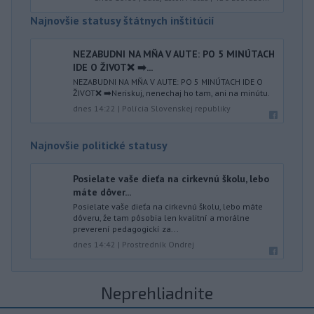
Najnovšie statusy štátnych inštitúcií
NEZABUDNI NA MŇA V AUTE: PO 5 MINÚTACH
IDE O ŽIVOT❌ ➡️...
NEZABUDNI NA MŇA V AUTE: PO 5 MINÚTACH IDE O
ŽIVOT❌ ➡️Neriskuj, nenechaj ho tam, ani na minútu.
dnes 14:22
|
Polícia Slovenskej republiky
Najnovšie politické statusy
Posielate vaše dieťa na cirkevnú školu, lebo
máte dôver...
Posielate vaše dieťa na cirkevnú školu, lebo máte
dôveru, že tam pôsobia len kvalitní a morálne
preverení pedagogickí za...
dnes 14:42
|
Prostredník Ondrej
Neprehliadnite