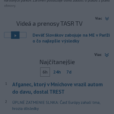
národných parkov. Zároveň posudzuje ôsmu žiadosť o platbu z plánu
obnovy.
Viac
Videá a prenosy TASR TV
Deväť Slovákov zabojuje na ME v Paríži
o čo najlepšie výsledky
Viac
Najčítanejšie
6h
24h
7d
Afganec, ktorý v Mníchove vrazil autom
1
do davu, dostal TREST
2
ÚPLNÉ ZATMENIE SLNKA: Časť Európy zahalí tma,
hrozia dôsledky