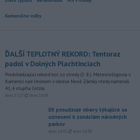
Dielo týždňa
Referendum
MS v hokeji
Komunálne voľby
ĎALŠÍ TEPLOTNÝ REKORD: Tentoraz
padol v Dolných Plachtinciach
Predchádzajúci rekord bol zo stredy (5. 8.). Meteorológovia v
Kamenici nad Hronom v okrese Nové Zámky vtedy namerali
41,4 stupňa Celzia.
aktualizované
dnes 15:27
,
dnes 16:59
EK posudzuje obavy týkajúce sa
uznesení k zonáciám národných
parkov
aktualizované
dnes 16:35
,
dnes 16:38