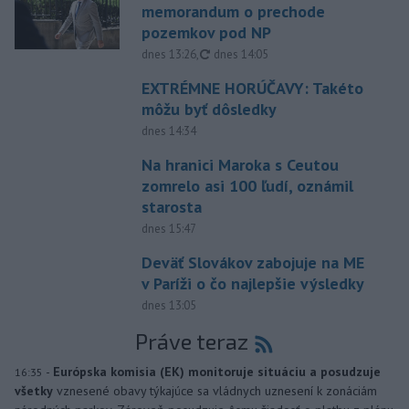
memorandum o prechode
pozemkov pod NP
aktualizované
dnes 13:26
,
dnes 14:05
EXTRÉMNE HORÚČAVY: Takéto
môžu byť dôsledky
dnes 14:34
Na hranici Maroka s Ceutou
zomrelo asi 100 ľudí, oznámil
starosta
dnes 15:47
Deväť Slovákov zabojuje na ME
v Paríži o čo najlepšie výsledky
dnes 13:05
Práve teraz
-
Európska komisia (EK) monitoruje situáciu a posudzuje
16:35
všetky
vznesené obavy týkajúce sa vládnych uznesení k zonáciám