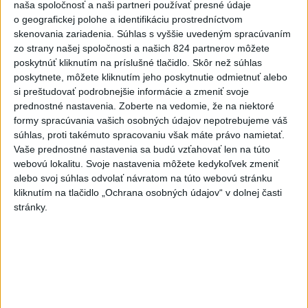
naša spoločnosť a naši partneri používať presné údaje
Slovensko
o geografickej polohe a identifikáciu prostredníctvom
skenovania zariadenia. Súhlas s vyššie uvedeným spracúvaním
Rezort vnútra reaguje na kritiku pri
zo strany našej spoločnosti a našich 824 partnerov môžete
modernizácii dopravných kamier
poskytnúť kliknutím na príslušné tlačidlo. Skôr než súhlas
poskytnete, môžete kliknutím jeho poskytnutie odmietnuť alebo
dnes 16:58
si preštudovať podrobnejšie informácie a zmeniť svoje
prednostné nastavenia.
Zoberte na vedomie, že na niektoré
SKSaPA žiada kompenzáciu pre sestry v ADOS pre sťažené
formy spracúvania vašich osobných údajov nepotrebujeme váš
podmienky
súhlas, proti takémuto spracovaniu však máte právo namietať.
Vaše prednostné nastavenia sa budú vzťahovať len na túto
Výstava vo Varšave približuje slovenské ornamenty očami
webovú lokalitu. Svoje nastavenia môžete kedykoľvek zmeniť
detí z Poľska
alebo svoj súhlas odvolať návratom na túto webovú stránku
kliknutím na tlačidlo „Ochrana osobných údajov“ v dolnej časti
EK posudzuje obavy týkajúce sa uznesení k zonáciám
stránky.
národných parkov
Zahraničie
Litva: Na útoky pod falošnou vlajkou
môžu Rusi použiť ukrajinské drony
dnes 16:28