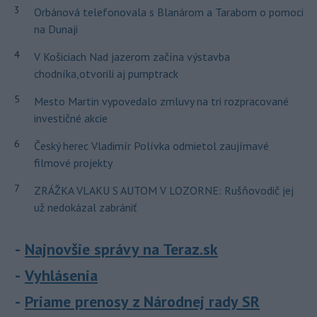
3
Orbánová telefonovala s Blanárom a Tarabom o pomoci
na Dunaji
4
V Košiciach Nad jazerom začína výstavba
chodníka,otvorili aj pumptrack
5
Mesto Martin vypovedalo zmluvy na tri rozpracované
investičné akcie
6
Český herec Vladimír Polívka odmietol zaujímavé
filmové projekty
7
ZRÁŽKA VLAKU S AUTOM V LOZORNE: Rušňovodič jej
už nedokázal zabrániť
Najnovšie správy na Teraz.sk
Vyhlásenia
Priame prenosy z Národnej rady SR