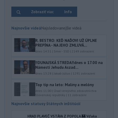
Zobraziť viac
Info
Najnovšie videá
Najsledovanejšie videá
R. BESTRO: KEĎ NAĎOVI UŽ ÚPLNE
PREPÍNA - NA JEHO ZMLUVÁ...
dnes 14:51
|
Smer - SSD
|
2149
zobrazení
‼️DUNAJSKÁ STREDA‼️dnes o 17.00 na
Námestí Jehudu Aszad...
dnes 13:28
|
Jakab Július
|
1291
zobrazení
Top tip na leto: Maliny a melóny
dnes 11:00
|
Úrad verejného zdravotníctva
Slovenskej republiky
|
11
zobrazení
Najnovšie statusy štátnych inštitúcií
HRAD PLAVEČ VSTÁVA Z POPOLA 🏰 Vďaka