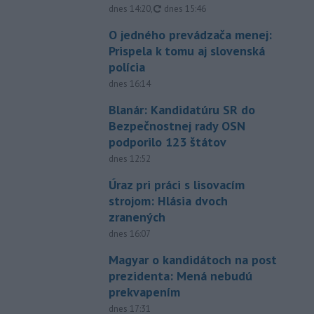
aktualizované
dnes 14:20
,
dnes 15:46
O jedného prevádzača menej:
Prispela k tomu aj slovenská
polícia
dnes 16:14
Blanár: Kandidatúru SR do
Bezpečnostnej rady OSN
podporilo 123 štátov
dnes 12:52
Úraz pri práci s lisovacím
strojom: Hlásia dvoch
zranených
dnes 16:07
Magyar o kandidátoch na post
prezidenta: Mená nebudú
prekvapením
dnes 17:31