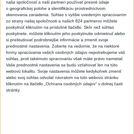
obvodov
naša spoločnosť a naši partneri používať presné údaje
o geografickej polohe a identifikáciu prostredníctvom
dnes 16:37
skenovania zariadenia. Súhlas s vyššie uvedeným spracúvaním
O jedného prevádzača menej: Prispela k tomu aj slovenská
zo strany našej spoločnosti a našich 824 partnerov môžete
polícia
poskytnúť kliknutím na príslušné tlačidlo. Skôr než súhlas
poskytnete, môžete kliknutím jeho poskytnutie odmietnuť alebo
POŽIAR V SLOVNAFTE: Došlo k narušeniu jednej z nádrží
si preštudovať podrobnejšie informácie a zmeniť svoje
prednostné nastavenia.
Zoberte na vedomie, že na niektoré
formy spracúvania vašich osobných údajov nepotrebujeme váš
súhlas, proti takémuto spracovaniu však máte právo namietať.
Rezort vnútra požiada NBÚ o nezávislé posúdenie radarov
Vaše prednostné nastavenia sa budú vzťahovať len na túto
webovú lokalitu. Svoje nastavenia môžete kedykoľvek zmeniť
Zahraničie
alebo svoj súhlas odvolať návratom na túto webovú stránku
kliknutím na tlačidlo „Ochrana osobných údajov“ v dolnej časti
stránky.
Ruské provládne strany chcú vyradiť
opozičné Jabloko z volieb
dnes 17:37
Magyar o kandidátoch na post prezidenta: Mená nebudú
prekvapením