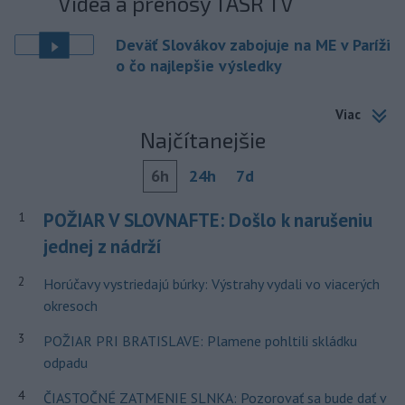
Videá a prenosy TASR TV
Deväť Slovákov zabojuje na ME v Paríži
o čo najlepšie výsledky
Viac
Najčítanejšie
6h
24h
7d
POŽIAR V SLOVNAFTE: Došlo k narušeniu
1
jednej z nádrží
2
Horúčavy vystriedajú búrky: Výstrahy vydali vo viacerých
okresoch
3
POŽIAR PRI BRATISLAVE: Plamene pohltili skládku
odpadu
4
ČIASTOČNÉ ZATMENIE SLNKA: Pozorovať sa bude dať v