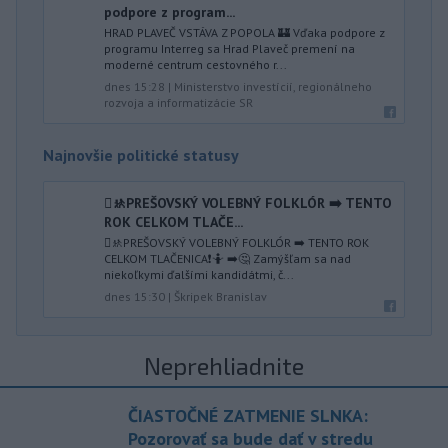
podpore z program...
HRAD PLAVEČ VSTÁVA Z POPOLA 🏰 Vďaka podpore z
programu Interreg sa Hrad Plaveč premení na
moderné centrum cestovného r...
dnes 15:28
|
Ministerstvo investícií, regionálneho
rozvoja a informatizácie SR
Najnovšie politické statusy
🫟🚸PREŠOVSKÝ VOLEBNÝ FOLKLÓR ➡️ TENTO
ROK CELKOM TLAČE...
🫟🚸PREŠOVSKÝ VOLEBNÝ FOLKLÓR ➡️ TENTO ROK
CELKOM TLAČENICA❗️🤷 ➡️🤔 Zamýšľam sa nad
niekoľkymi ďalšími kandidátmi, č...
dnes 15:30
|
Škripek Branislav
Neprehliadnite
ČIASTOČNÉ ZATMENIE SLNKA:
Pozorovať sa bude dať v stredu