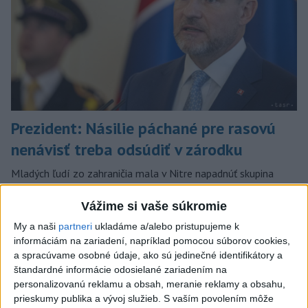
Prezident: Násilie páchané pre rasovú
nenávisť treba odsúdiť v zárodku
Mladých ľudí zo zahraničia mala v Nitre napadnúť skupina
mužov v kuklách. Jeden z napadnutých Indov skončil v
nemocnici, kde sa podrobil operácii.
Vážime si vaše súkromie
dnes 12:33
My a naši
partneri
ukladáme a/alebo pristupujeme k
informáciám na zariadení, napríklad pomocou súborov cookies,
Slovensko
a spracúvame osobné údaje, ako sú jedinečné identifikátory a
štandardné informácie odosielané zariadením na
Rezort školstva pomôže
personalizovanú reklamu a obsah, meranie reklamy a obsahu,
samosprávam s určovaním školských
prieskumy publika a vývoj služieb.
S vaším povolením môže