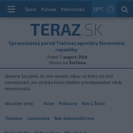
28
°C
Index
Šport
Počasie
Publicistika
Slovensko
Zahranič
TERAZ
.SK
Spravodajský portál Tlačovej agentúry Slovenskej
republiky
Piatok
7. august 2026
Meniny má
Štefánia
Úprimne ľutujeme, že sme nenašli odkaz na ktorý ste boli
nasmerovaní, ale stránka ktorú hľadáte pravdepodobne nikdy
neexistovala
Aktuálne témy:
Kvízy
Podcasty
Rok Ľ.Štúra
Turizmus
Cestovanie
Rok dobrovoľníctva