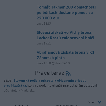
Tomáš: Takmer 200 domácností
po búrkach dostane pomoc za
250.000 eur
dnes 12:53
Slováci získali vo Vichy bronz,
Lacko: Rastú talentovaní hráči
dnes 15:51
Abrahamová získala bronz v K1,
Záhorská piata
aktualizované
dnes 16:08
,
dnes 16:10
Práve teraz
-
Slovenská polícia prispela k objasneniu prípadu
16:08
prevádzačstva,
ktorý sa podarilo ukončiť právoplatným odsúdením
páchateľa v Maďarsku.
Viac