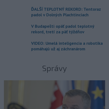
ĎALŠÍ TEPLOTNÝ REKORD: Tentoraz
padol v Dolných Plachtinciach
V Budapešti opäť padol teplotný
rekord, tretí za päť týždňov
VIDEO: Umelá inteligencia a robotika
pomáhajú už aj záchranárom
Správy