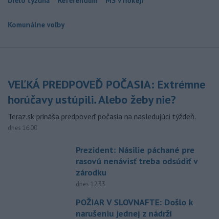
Dielo týždňa
Referendum
MS v hokeji
Komunálne voľby
VEĽKÁ PREDPOVEĎ POČASIA: Extrémne
horúčavy ustúpili. Alebo žeby nie?
Teraz.sk prináša predpoveď počasia na nasledujúci týždeň.
dnes 16:00
Prezident: Násilie páchané pre
rasovú nenávisť treba odsúdiť v
zárodku
dnes 12:33
POŽIAR V SLOVNAFTE: Došlo k
narušeniu jednej z nádrží