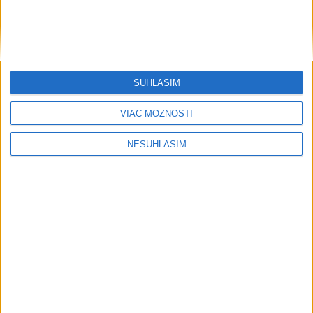
....
SÚHLASÍM
VIAC MOŽNOSTÍ
NESÚHLASÍM
....