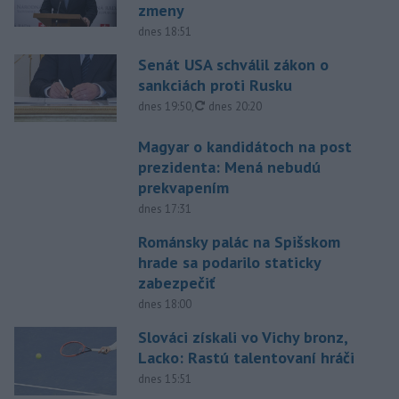
zmeny
dnes 18:51
Senát USA schválil zákon o
sankciách proti Rusku
aktualizované
dnes 19:50
,
dnes 20:20
Magyar o kandidátoch na post
prezidenta: Mená nebudú
prekvapením
dnes 17:31
Románsky palác na Spišskom
hrade sa podarilo staticky
zabezpečiť
dnes 18:00
Slováci získali vo Vichy bronz,
Lacko: Rastú talentovaní hráči
dnes 15:51