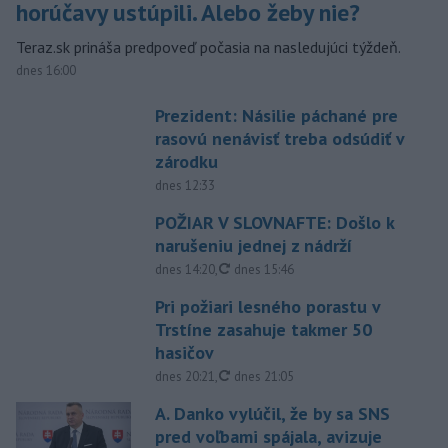
horúčavy ustúpili. Alebo žeby nie?
Teraz.sk prináša predpoveď počasia na nasledujúci týždeň.
dnes 16:00
Prezident: Násilie páchané pre
rasovú nenávisť treba odsúdiť v
zárodku
dnes 12:33
POŽIAR V SLOVNAFTE: Došlo k
narušeniu jednej z nádrží
aktualizované
dnes 14:20
,
dnes 15:46
Pri požiari lesného porastu v
Trstíne zasahuje takmer 50
hasičov
aktualizované
dnes 20:21
,
dnes 21:05
A. Danko vylúčil, že by sa SNS
pred voľbami spájala, avizuje