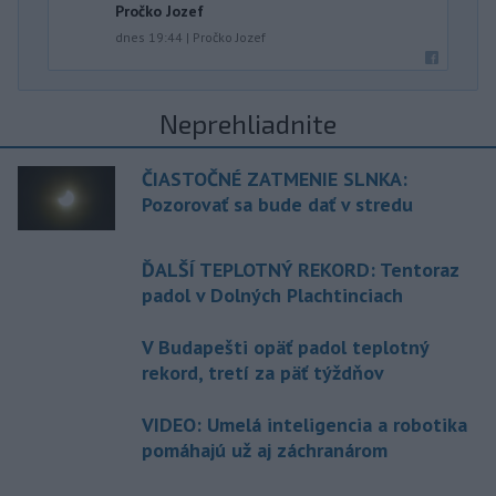
Pročko Jozef
dnes 19:44
|
Pročko Jozef
Neprehliadnite
ČIASTOČNÉ ZATMENIE SLNKA:
Pozorovať sa bude dať v stredu
ĎALŠÍ TEPLOTNÝ REKORD: Tentoraz
padol v Dolných Plachtinciach
V Budapešti opäť padol teplotný
rekord, tretí za päť týždňov
VIDEO: Umelá inteligencia a robotika
pomáhajú už aj záchranárom