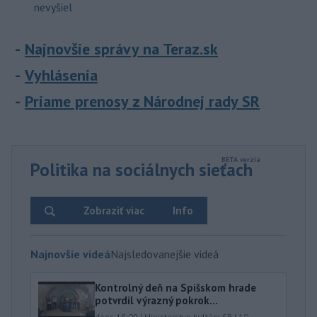
nevyšiel
Najnovšie správy na Teraz.sk
Vyhlásenia
Priame prenosy z Národnej rady SR
Politika na sociálnych sieťach
Zobraziť viac
Info
Najnovšie videá
Najsledovanejšie videá
Kontrolný deň na Spišskom hrade
potvrdil výrazný pokrok...
dnes 18:09
|
Ministerstvo kultúry SR
|
10