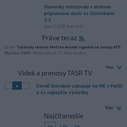
Slovenky remizovali v druhom
prípravnom dueli so Slovinkami
2:2
aktualizované
dnes 17:13
,
dnes 19:45
Práve teraz
-
Taliansky tenista Matteo Arnaldi vypadol na turnaji ATP
21:30
Masters 1000
v Montreale už v 3. kole dvojhry.
Viac
Videá a prenosy TASR TV
Deväť Slovákov zabojuje na ME v Paríži
o čo najlepšie výsledky
Viac
Najčítanejšie
6h
24h
7d