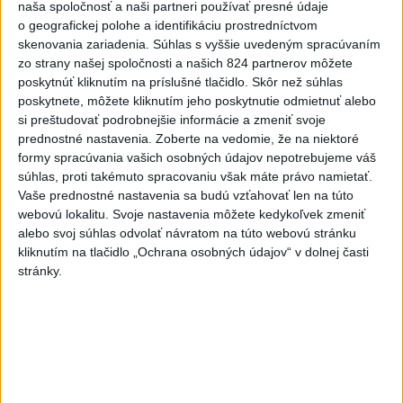
naša spoločnosť a naši partneri používať presné údaje
Vyhlásil, že už nebude niesť zodpovednosť za „zbabrané
o geografickej polohe a identifikáciu prostredníctvom
zonácie, odposluchy ani za iné veci, s ktorými SNS nemá nič
skenovania zariadenia. Súhlas s vyššie uvedeným spracúvaním
spoločné“.
zo strany našej spoločnosti a našich 824 partnerov môžete
poskytnúť kliknutím na príslušné tlačidlo. Skôr než súhlas
dnes 18:51
poskytnete, môžete kliknutím jeho poskytnutie odmietnuť alebo
si preštudovať podrobnejšie informácie a zmeniť svoje
Slovensko
prednostné nastavenia.
Zoberte na vedomie, že na niektoré
formy spracúvania vašich osobných údajov nepotrebujeme váš
KDH od polície očakáva rýchle
súhlas, proti takémuto spracovaniu však máte právo namietať.
vyšetrenie útoku na cudzincov v
Vaše prednostné nastavenia sa budú vzťahovať len na túto
Nitre
webovú lokalitu. Svoje nastavenia môžete kedykoľvek zmeniť
dnes 18:06
alebo svoj súhlas odvolať návratom na túto webovú stránku
kliknutím na tlačidlo „Ochrana osobných údajov“ v dolnej časti
Rezort školstva pomôže samosprávam s určovaním
stránky.
školských obvodov
O jedného prevádzača menej: Prispela k tomu aj slovenská
polícia
POŽIAR V SLOVNAFTE: Došlo k narušeniu jednej z nádrží