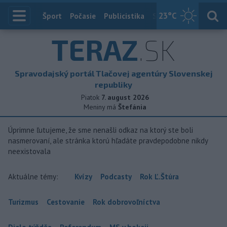
23
°C
Index
Šport
Počasie
Publicistika
Slovensko
Zahranič
TERAZ
.SK
Spravodajský portál Tlačovej agentúry Slovenskej
republiky
Piatok
7. august 2026
Meniny má
Štefánia
Úprimne ľutujeme, že sme nenašli odkaz na ktorý ste boli
nasmerovaní, ale stránka ktorú hľadáte pravdepodobne nikdy
neexistovala
Aktuálne témy:
Kvízy
Podcasty
Rok Ľ.Štúra
Turizmus
Cestovanie
Rok dobrovoľníctva