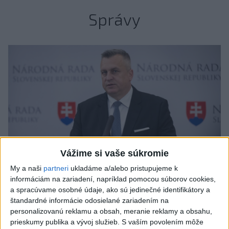
Správy
Vážime si vaše súkromie
My a naši
partneri
ukladáme a/alebo pristupujeme k
informáciám na zariadení, napríklad pomocou súborov cookies,
a spracúvame osobné údaje, ako sú jedinečné identifikátory a
štandardné informácie odosielané zariadením na
A. Danko vylúčil, že by sa SNS pred
personalizovanú reklamu a obsah, meranie reklamy a obsahu,
voľbami spájala, avizuje zmeny
prieskumy publika a vývoj služieb.
S vaším povolením môže