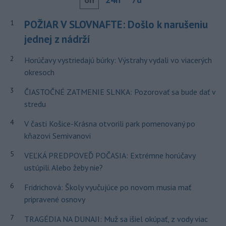
POŽIAR V SLOVNAFTE: Došlo k narušeniu
1
jednej z nádrží
2
Horúčavy vystriedajú búrky: Výstrahy vydali vo viacerých
okresoch
3
ČIASTOČNÉ ZATMENIE SLNKA: Pozorovať sa bude dať v
stredu
4
V časti Košice-Krásna otvorili park pomenovaný po
kňazovi Semivanovi
5
VEĽKÁ PREDPOVEĎ POČASIA: Extrémne horúčavy
ustúpili. Alebo žeby nie?
6
Fridrichová: Školy vyučujúce po novom musia mať
pripravené osnovy
7
TRAGÉDIA NA DUNAJI: Muž sa išiel okúpať, z vody viac