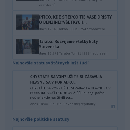
zobrazení
⁉️FICO, KDE STE⁉️ČO TIE VAŠE DRÍSTY
O BENZÍNE⁉️VŠETKÝCH...
dnes 17:02
|
Jakab Július
|
2542
zobrazení
Taraba: Rozvíjame všetky kúty
Slovenska
dnes 16:57
|
Taraba Tomáš
|
2284
zobrazení
Najnovšie statusy štátnych inštitúcií
CHYSTÁTE SA VON? UŽITE SI ZÁBAVU A
HLAVNE SA V PORIADKU...
CHYSTÁTE SA VON? UŽITE SI ZÁBAVU A HLAVNE SA V
PORIADKU VRÁŤTE DOMOV📍 👮‍♂️ Policajti počas
nočnej akcie navštívili pa...
dnes 18:00
|
Polícia Slovenskej republiky
Najnovšie politické statusy