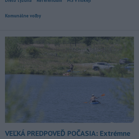
Dielo týždňa
Referendum
MS v hokeji
Komunálne voľby
VEĽKÁ PREDPOVEĎ POČASIA: Extrémne