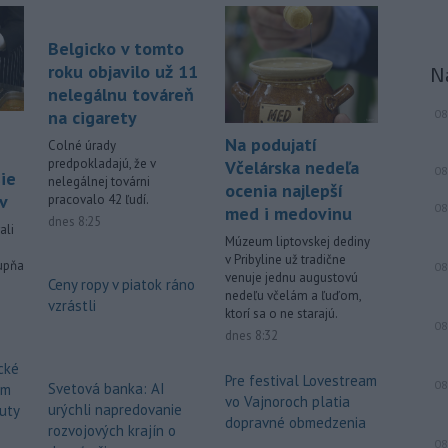
pokračujú v boji s rozsiahlymi
lesnými požiarmi
na západnom
Belgicko v tomto
Balkáne, kde v týchto dňoch horúčavy
roku objavilo už 11
N
dosahujú až 40 stupňov Celzia.
nelegálnu továreň
08
na cigarety
Viac >
Na podujatí
Colné úrady
predpokladajú, že v
Včelárska nedeľa
08
ie
nelegálnej továrni
ocenia najlepší
v
pracovalo 42 ľudí.
08
med i medovinu
dnes 8:25
ali
Múzeum liptovskej dediny
v Pribyline už tradične
tupňa
08
venuje jednu augustovú
Ceny ropy v piatok ráno
nedeľu včelám a ľuďom,
vzrástli
ktorí sa o ne starajú.
08
dnes 8:32
cké
Pre festival Lovestream
08
Svetová banka: AI
am
vo Vajnoroch platia
urýchli napredovanie
uty
dopravné obmedzenia
rozvojových krajín o
08