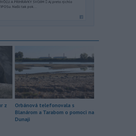
VÔĽU A PRIHRÁVKY SVOJIM 🪎 Aj preto rýchlo
IPOSu. Našli tak pok...
r z
Orbánová telefonovala s
Blanárom a Tarabom o pomoci na
Dunaji