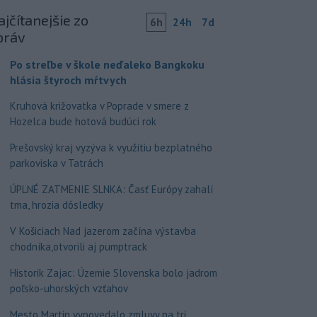
jčítanejšie zo
6h
24h
7d
práv
Po streľbe v škole neďaleko Bangkoku
hlásia štyroch mŕtvych
Kruhová križovatka v Poprade v smere z
Hozelca bude hotová budúci rok
Prešovský kraj vyzýva k využitiu bezplatného
parkoviska v Tatrách
ÚPLNÉ ZATMENIE SLNKA: Časť Európy zahalí
tma, hrozia dôsledky
V Košiciach Nad jazerom začína výstavba
chodníka,otvorili aj pumptrack
Historik Zajac: Územie Slovenska bolo jadrom
poľsko-uhorských vzťahov
Mesto Martin vypovedalo zmluvy na tri