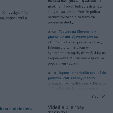
Richard Raši (Hlas-SD) odsudzuje
útok na
mladých ľudí zo zahraničia,
ktorý sa stal v Nitre. Verí, že polícia
môžu vyskytnúť v
páchateľov nájde a za tento čin
a, Veľký Krtíš a
ponesú následky.
-
Teploty na Slovensku v
08:08
piatok klesnú. Výstrahy prvého
stupňa platia
len pre južné okresy.
Informuje o tom Slovenský
hydrometeorologický ústav (SHMÚ) na
svojom webe. V Košickom kraji varuje
pred silným vetrom.
-
Japonsko nariadilo evakuáciu
07:10
približne 260.000 obyvateľov
juhozápadných častí krajiny v dôsledku
tajfúnu Dolphin, ktorý sa k tomuto
regiónu pomaly približuje. Úrady
Viac
zároveň v piatok zrušili viac ako 500
letov.
Videá a prenosy
k na cudzincov v