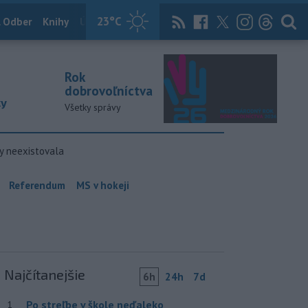
23
°C
 Odber
Knihy
Útulkovo
Magazín
News Now
Archív
TASR
Rok
dobrovoľníctva
ky
Všetky správy
y neexistovala
Referendum
MS v hokeji
Najčítanejšie
6h
24h
7d
Po streľbe v škole neďaleko
1