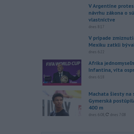
V Argentíne protes
návrhu zákona o 
vlastníctve
dnes 8:17
V prípade zmiznuti
Mexiku zatkli býv
dnes 6:22
Afrika jednomyseľn
Infantina, víta os
dnes 6:18
Machata šiesty na 
Gymerská postúpila
400 m
aktualizované
dnes 6:08
,
dnes 7:08