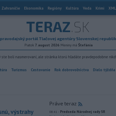
Zahraničie
Ekonomika
Regióny
Kultúra
Veda
Krimi
XML
TERAZ
.SK
pravodajský portál Tlačovej agentúry Slovenskej republi
Piatok
7. august 2026
Meniny má
Štefánia
ý ste boli nasmerovaní, ale stránka ktorú hľadáte pravdepodobne nikd
túra
Turizmus
Cestovanie
Rok dobrovoľníctva
Dielo týždňa
Práve teraz
snú, výstrahy
-
Predseda Národnej rady SR
08:41