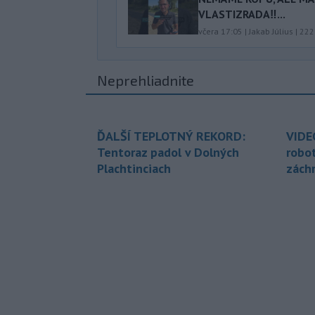
VLASTIZRADA‼️...
včera 17:05
|
Jakab Július
|
222
Neprehliadnite
ĎALŠÍ TEPLOTNÝ REKORD:
VIDE
Tentoraz padol v Dolných
robo
Plachtinciach
zách