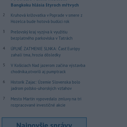
Bangkoku hlásia štyroch mŕtvych
2
Kruhová križovatka v Poprade v smere z
Hozelca bude hotová budúci rok
3
Prešovský kraj vyzýva k využitiu
bezplatného parkoviska v Tatrách
4
ÚPLNÉ ZATMENIE SLNKA: Časť Európy
zahalí tma, hrozia dôsledky
5
V Košiciach Nad jazerom začína výstavba
chodníka,otvorili aj pumptrack
6
Historik Zajac: Územie Slovenska bolo
jadrom poľsko-uhorských vzťahov
7
Mesto Martin vypovedalo zmluvy na tri
rozpracované investičné akcie
Najnovšie správy