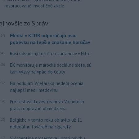
rozpracované investičné akcie
ajnovšie
zo Správ
Médiá v KĽDR odporúčajú psiu
:58
polievku na lepšie znášanie horúčav
:41
Raši odsudzuje útok na cudzincov v Nitre
:36
EK monitoruje marocké sociálne siete, sú
tam výzvy na vpád do Ceuty
:32
Na podujatí Včelárska nedeľa ocenia
najlepší med i medovinu
:30
Pre festival Lovestream vo Vajnoroch
platia dopravné obmedzenia
:25
Belgicko v tomto roku objavilo už 11
nelegálnu továreň na cigarety
:17
V Argentíne protestovali proti návrhu