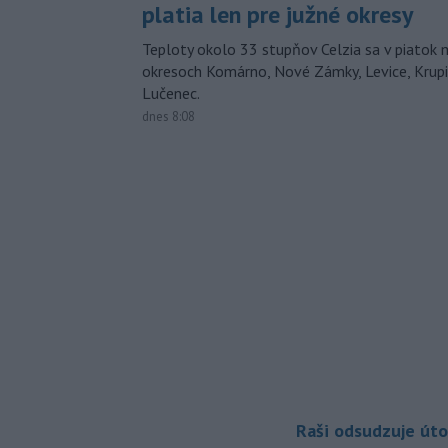
platia len pre južné okresy
Teploty okolo 33 stupňov Celzia sa v piatok 
okresoch Komárno, Nové Zámky, Levice, Krupin
Lučenec.
dnes 8:08
Raši odsudzuje úto