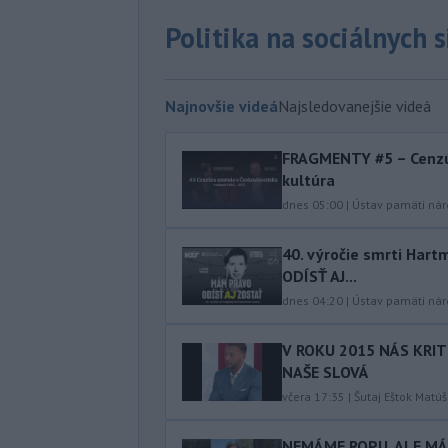
Politika na sociálnych 
Najnovšie videá
Najsledovanejšie videá
FRAGMENTY #5 – Cenzú
kultúra
dnes 05:00
|
Ústav pamäti ná
40.⁠ ⁠výročie smrti Ha
ODÍSŤ AJ...
dnes 04:20
|
Ústav pamäti ná
V ROKU 2015 NÁS KRIT
NAŠE SLOVÁ
včera 17:35
|
Šutaj Eštok Matúš
NEMÁME ROPU, ALE MÁM