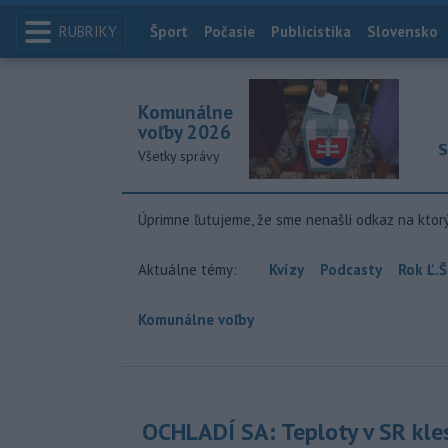
RUBRIKY
Index
Šport
Počasie
Publicistika
Slovensko
Komunálne
voľby 2026
S
Všetky správy
Úprimne ľutujeme, že sme nenašli odkaz na ktor
Aktuálne témy:
Kvízy
Podcasty
Rok Ľ.Š
Komunálne voľby
OCHLADÍ SA: Teploty v SR kle