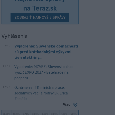
na Teraz.sk
ZOBRAZIŤ NAJNOVŠIE SPRÁVY
Vyhlásenia
Vyjadrenie: Slovenské domácnosti
07:55
sú pred krátkodobými výkyvmi
cien elektriny...
18:12
Vyjadrenie: MZVEZ: Slovensko chce
využiť EXPO 2027 v Belehrade na
podporu...
12:26
Oznámenie: TK ministra práce,
sociálnych vecí a rodiny SR Erika
Tomáša
Viac