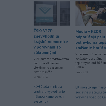
ŽSK: VšZP
Médiá v KĽDR
znevýhodnila
odporúčajú psiu
krajské nemocnice
polievku na lepš
v porovnaní so
znášanie horúča
súkromnými
V Severnej Kórei namer
vo štvrtok absolútny
VšZP pritom predstavovala
teplotný rekord 36,7 s
približne 78 percent
Celzia.
efektívneho casemixu
nemocníc ŽSK.
dnes 8:58
včera 17:57
KDH žiada ministra
EK monitoruje maro
vnútra o vysvetlenie
sociálne siete, sú t
nákupu kamerových
výzvy na vpád do Ce
systémov