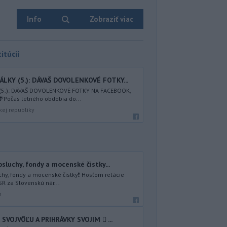
Info
Zobraziť viac
itúcií
LKY (5.): DÁVAŠ DOVOLENKOVÉ FOTKY...
 (5.): DÁVAŠ DOVOLENKOVÉ FOTKY NA FACEBOOK,
Počas letného obdobia do...
kej republiky
sluchy, fondy a mocenské čistky...
hy, fondy a mocenské čistky❗️ Hosťom relácie
SR za Slovenskú nár...
n
SVOJVÔĽU A PRIHRÁVKY SVOJIM 🪎 ...