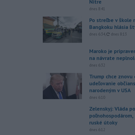
Nitre
dnes 8:41
Po streľbe v škole
Bangkoku hlásia š
aktualizované
dnes 6:34
,
dnes 8:13
Maroko je priprave
na návrate neplno
dnes 6:32
Trump chce znovu 
udeľovanie občian
narodeným v USA
dnes 6:10
Zelenskyj: Vláda 
poľnohospodárom, k
ruské útoky
dnes 6:12