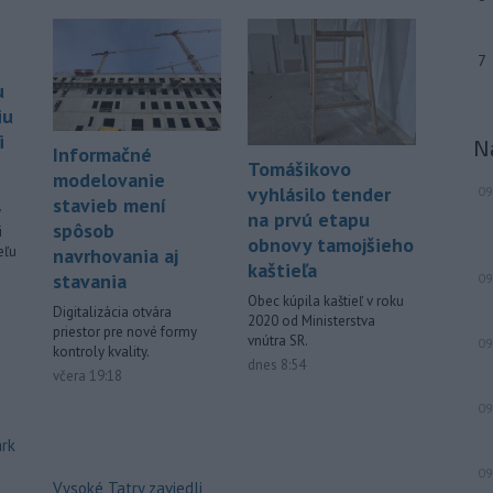
-
Building Information
19:17
7
Modeling) už nie je vízia
budúcnosti, ale zásadne
mení
u
spôsob navrhovania, koordinovania aj
iu
stavania.
i
N
Informačné
Tomášikovo
Viac >
modelovanie
vyhlásilo tender
09
stavieb mení
y
na prvú etapu
spôsob
i
obnovy tamojšieho
eľu
navrhovania aj
kaštieľa
stavania
09
Obec kúpila kaštieľ v roku
Digitalizácia otvára
2020 od Ministerstva
priestor pre nové formy
vnútra SR.
09
kontroly kvality.
dnes 8:54
včera 19:18
09
ark
09
Vysoké Tatry zaviedli