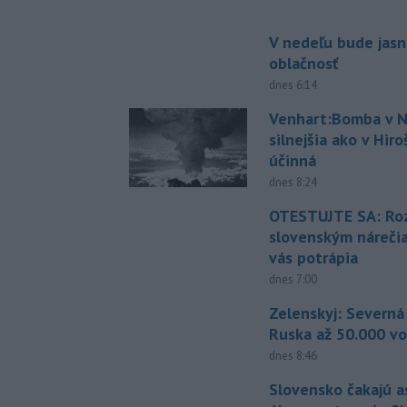
V nedeľu bude jasn
oblačnosť
dnes 6:14
Venhart:Bomba v N
silnejšia ako v Hir
účinná
dnes 8:24
OTESTUJTE SA: Ro
slovenským náreči
vás potrápia
dnes 7:00
Zelenskyj: Severná
Ruska až 50.000 vo
dnes 8:46
Slovensko čakajú 