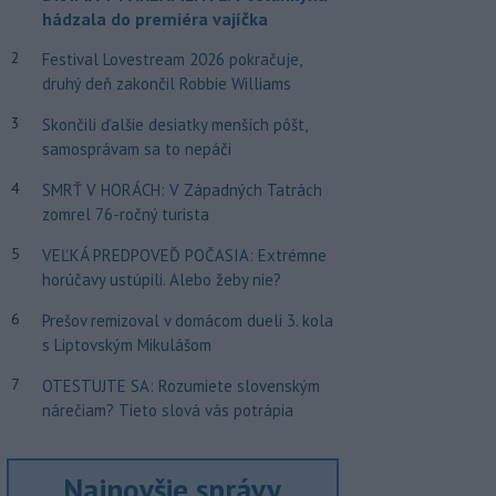
hádzala do premiéra vajíčka
2
Festival Lovestream 2026 pokračuje,
druhý deň zakončil Robbie Williams
3
Skončili ďalšie desiatky menších pôšt,
samosprávam sa to nepáči
4
SMRŤ V HORÁCH: V Západných Tatrách
zomrel 76-ročný turista
5
VEĽKÁ PREDPOVEĎ POČASIA: Extrémne
horúčavy ustúpili. Alebo žeby nie?
6
Prešov remizoval v domácom dueli 3. kola
s Liptovským Mikulášom
7
OTESTUJTE SA: Rozumiete slovenským
nárečiam? Tieto slová vás potrápia
Najnovšie správy