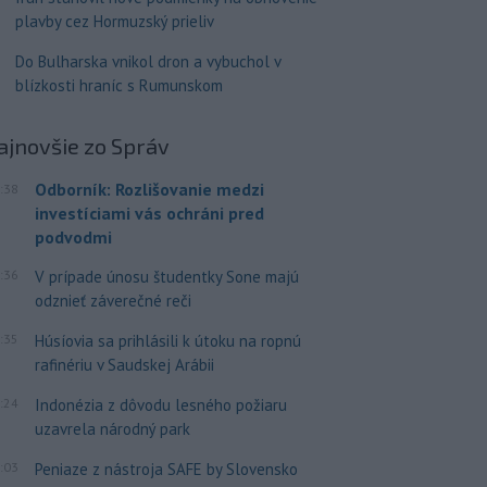
plavby cez Hormuzský prieliv
Do Bulharska vnikol dron a vybuchol v
blízkosti hraníc s Rumunskom
ajnovšie
zo Správ
Odborník: Rozlišovanie medzi
:38
investíciami vás ochráni pred
podvodmi
:36
V prípade únosu študentky Sone majú
odznieť záverečné reči
:35
Húsíovia sa prihlásili k útoku na ropnú
rafinériu v Saudskej Arábii
:24
Indonézia z dôvodu lesného požiaru
uzavrela národný park
:03
Peniaze z nástroja SAFE by Slovensko