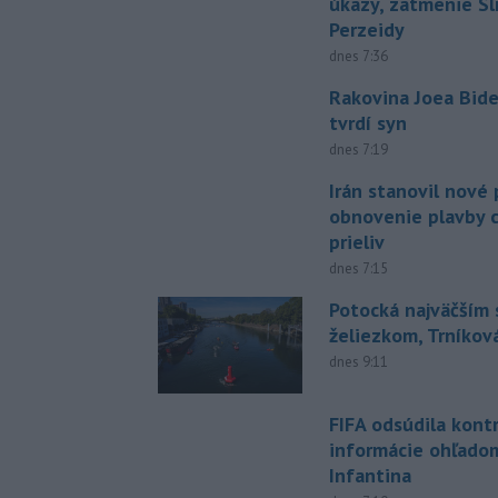
úkazy, zatmenie Sl
Perzeidy
dnes 7:36
Rakovina Joea Bide
tvrdí syn
dnes 7:19
Irán stanovil nové
obnovenie plavby 
prieliv
dnes 7:15
Potocká najväčším
želiezkom, Trníková
dnes 9:11
FIFA odsúdila kont
informácie ohľado
Infantina