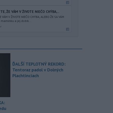
TE, ŽE VÁM V ŽIVOTE NIEČO CHÝBA,...
ŽE VÁM V ŽIVOTE NIEČO CHÝBA, ALEBO ŽE SA VÁM
 maminku a jej dcérk...
av
ĎALŠÍ TEPLOTNÝ REKORD:
Tentoraz padol v Dolných
Plachtinciach
KA:
redu