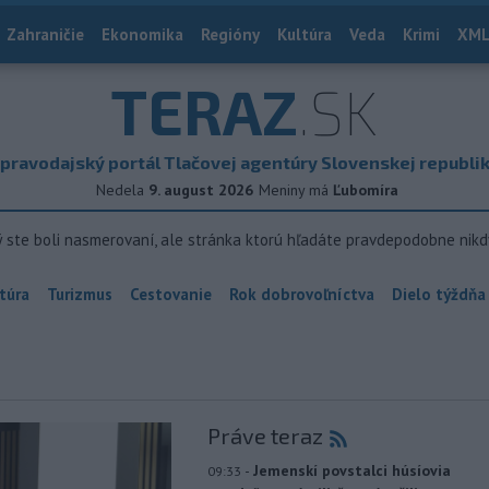
Zahraničie
Ekonomika
Regióny
Kultúra
Veda
Krimi
XML
TERAZ
.SK
pravodajský portál Tlačovej agentúry Slovenskej republi
Nedela
9. august 2026
Meniny má
Ľubomíra
ý ste boli nasmerovaní, ale stránka ktorú hľadáte pravdepodobne nikd
túra
Turizmus
Cestovanie
Rok dobrovoľníctva
Dielo týždňa
Práve teraz
-
Jemenskí povstalci húsíovia
09:33