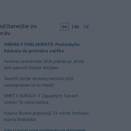
jčítanejšie zo
6h
24h
7d
práv
DRÁMA V PARLAMENTE: Poslankyňa
hádzala do premiéra vajíčka
Festival Lovestream 2026 pokračuje, druhý
deň zakončil Robbie Williams
Skončili ďalšie desiatky menších pôšt,
samosprávam sa to nepáči
SMRŤ V HORÁCH: V Západných Tatrách
zomrel 76-ročný turista
Kúpele Brusno pripravujú 19. ročník festivalu
Jozefa Bednárika
Irán stanovil nové podmienky na obnovenie