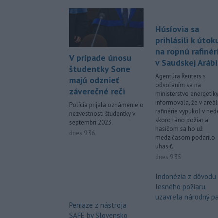
Húsíovia sa
prihlásili k útok
na ropnú rafinér
V prípade únosu
v Saudskej Arábi
študentky Sone
Agentúra Reuters s
majú odznieť
odvolaním sa na
záverečné reči
ministerstvo energetik
informovala, že v areál
Polícia prijala oznámenie o
rafinérie vypukol v ned
nezvestnosti študentky v
skoro ráno požiar a
septembri 2023.
hasičom sa ho už
dnes 9:36
medzičasom podarilo
uhasiť.
dnes 9:35
Indonézia z dôvodu
lesného požiaru
uzavrela národný p
Peniaze z nástroja
SAFE by Slovensko