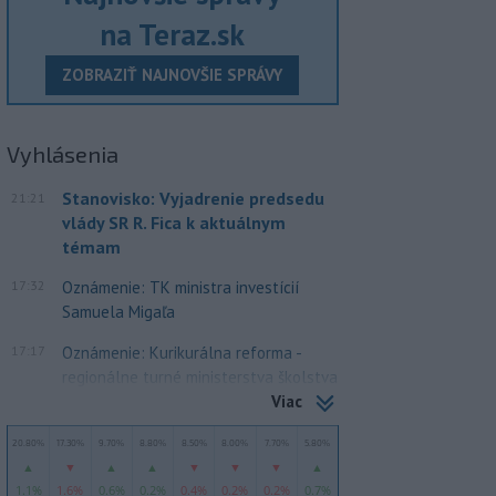
na Teraz.sk
ZOBRAZIŤ NAJNOVŠIE SPRÁVY
Vyhlásenia
Stanovisko: Vyjadrenie predsedu
21:21
vlády SR R. Fica k aktuálnym
témam
17:32
Oznámenie: TK ministra investícií
Samuela Migaľa
17:17
Oznámenie: Kurikurálna reforma -
regionálne turné ministerstva školstva
Viac