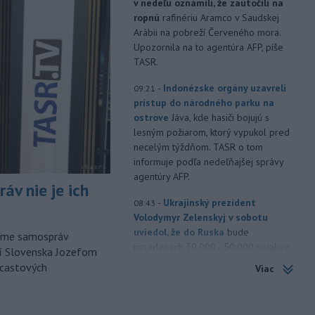
v nedeľu oznámili, že zaútočili na
ropnú
rafinériu Aramco v Saudskej
Arábii na pobreží Červeného mora.
Upozornila na to agentúra AFP, píše
TASR.
-
Indonézske orgány uzavreli
09:21
prístup do národného parku na
ostrove
Jáva, kde hasiči bojujú s
lesným požiarom, ktorý vypukol pred
necelým týždňom. TASR o tom
informuje podľa nedeľňajšej správy
agentúry AFP.
áv nie je ich
-
Ukrajinský prezident
08:43
Volodymyr Zelenskyj v sobotu
uviedol, že do Ruska
bude
orme samospráv
nasadených 30.000 - 50.000 vojakov
cí Slovenska Jozefom
zo Severnej Kórey. Pchjongjang podľa
dcastových
Viac
jeho slov „študuje túto vojnu“ medzi
Ruskom a Ukrajinou a mohol by
predstavovať hrozbu pre ázijské