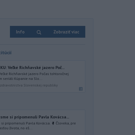
Info
Zobraziť viac
itúcií
U: Veľké Richňavské jazero Poč...
Veľké Richňavské jazero Počas tohtoročnej
 seriáli Kúpanie na Slo...
zdravotníctva Slovenskej republiky
sme si pripomenuli Pavla Kovácsa...
si pripomenuli Pavla Kovácsa. 🥊 Človeka, pre
sťou života, no eš...