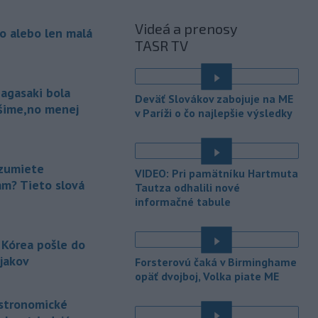
krajiny.
Videá a prenosy
o alebo len malá
-
Pri výbuchu jadrovej bomby v
08:19
TASR TV
japonskom meste Nagasaki 9.
augusta 1945
zomrelo
bezprostredne približne 39.000 ľudí,
agasaki bola
do konca roka potom podľa odhadov
Deväť Slovákov zabojuje na ME
až okolo 60.000-80.000. V rozhovore
ošime,no menej
v Paríži o čo najlepšie výsledky
pri príležitosti 81. výročia tejto
udalosti to uviedol jadrový fyzik
Venhart.
zumiete
VIDEO: Pri pamätníku Hartmuta
-
Americký Imigračný a colný
07:52
am? Tieto slová
Tautza odhalili nové
úrad (ICE) do konca augusta
informačné tabule
dokončí
zavádzanie kamier pre
svojich príslušníkov teréne, uviedol v
sobotu úradujúci riaditeľ ICE David
 Kórea pošle do
Venturella. To, či sa zábery z operácií
jakov
Forsterovú čaká v Birminghame
agentov dostanú na verejnosť, bude
opäť dvojboj, Volka piate ME
závisieť od ICE.
astronomické
-
Najmenej 21 ľudí zahynulo
07:29