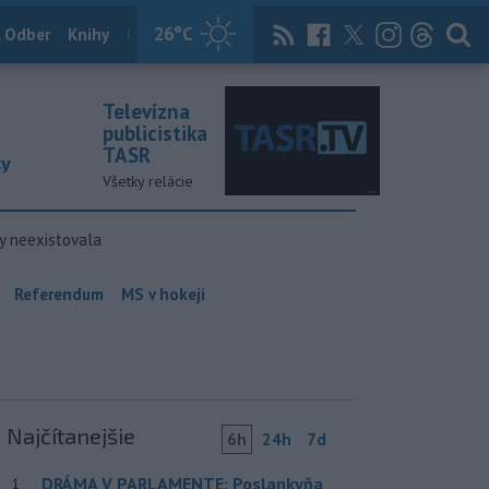
26
°C
 Odber
Knihy
Útulkovo
Magazín
News Now
Archív
TASR
Televízna
publicistika
TASR
ky
Všetky relácie
y neexistovala
Referendum
MS v hokeji
Najčítanejšie
6h
24h
7d
DRÁMA V PARLAMENTE: Poslankyňa
1