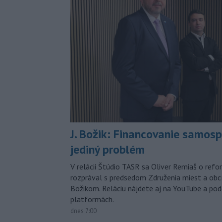
J. Božik: Financovanie samospr
jediný problém
V relácii Štúdio TASR sa Oliver Remiaš o ref
rozprával s predsedom Združenia miest a ob
Božikom. Reláciu nájdete aj na YouTube a po
platformách.
dnes 7:00