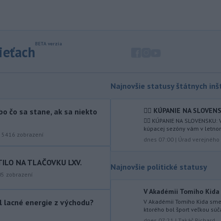
ktorej cieľom je stabilizovať región
zmietaný vojnou na Blízkom východe.
-
Okresný úrad (OÚ) Malacky
21:43
vyhlásil v súvislosti s požiarom
sieťach
veľkého rozsahu vo Vojenskom
obvode (VO) Záhorie mimoriadnu
situáciu. Jej vyhlásenie umožní v
dotknutej lokalite efektívnejšiu
Najnovšie statusy štátnych inšt
koordináciu nasadených síl a
prostriedkov.
🏊‍♀ KÚPANIE NA SLOVENSK
bo čo sa stane, ak sa niekto
🏊‍♀ KÚPANIE NA SLOVENSKU: 
-
Drastické suchá a horúčavy
21:38
kúpacej sezóny vám v letnom
musia viesť k razantnejšej ochrane
|
5416
zobrazení
dnes 07:00
|
Úrad verejného 
vody a jej zadržiavaniu na území
Slovenska.
TILO NA TLAČOVKU LXV.
Najnovšie politické statusy
-
Prevádzka na
21:34
05
zobrazení
medzinárodnom letisku Catania–
V Akadémii Tomiho Kida 
Fontanarossa
na talianskej Sicílii
ol lacné energie z východu?
V Akadémii Tomiho Kida sme 
bola v sobotu neskoro popoludní opäť
ktorého bol šport veľkou súča
obnovená. Pozastavenie príletov
dnes 07:21
|
Takáč Richard