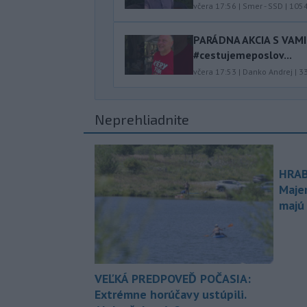
včera 17:56
|
Smer - SSD
|
105
PARÁDNA AKCIA S VAM
#cestujemeposlov...
včera 17:53
|
Danko Andrej
|
3
Neprehliadnite
HRAB
Maje
majú
VEĽKÁ PREDPOVEĎ POČASIA:
Extrémne horúčavy ustúpili.