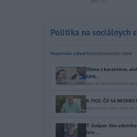
dnes 7:10
Politika na sociálnych 
Najnovšie videá
Najsledovanejšie videá
Oľano v karanténe, ale
spoj...
dnes 05:00
|
Michelko Roman
R. FICO: ČO SA NEZMES
včera 18:24
|
Smer - SSD
|
181
T. Gašpar: Kto odstrih
Isto ...