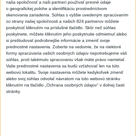
nemocnice v porovnaní so
naša spoločnosť a naši partneri používať presné údaje
o geografickej polohe a identifikáciu prostredníctvom
súkromnými
skenovania zariadenia. Súhlas s vyššie uvedeným spracúvaním
včera 17:57
zo strany našej spoločnosti a našich 824 partnerov môžete
poskytnúť kliknutím na príslušné tlačidlo. Skôr než súhlas
KDH žiada ministra vnútra o vysvetlenie nákupu kamerových
poskytnete, môžete kliknutím jeho poskytnutie odmietnuť alebo
systémov
si preštudovať podrobnejšie informácie a zmeniť svoje
prednostné nastavenia.
Zoberte na vedomie, že na niektoré
Rezort vnútra reaguje na kritiku pri modernizácii dopravných
formy spracúvania vašich osobných údajov nepotrebujeme váš
kamier
súhlas, proti takémuto spracovaniu však máte právo namietať.
Vaše prednostné nastavenia sa budú vzťahovať len na túto
SKSaPA žiada kompenzáciu pre sestry v ADOS pre sťažené
webovú lokalitu. Svoje nastavenia môžete kedykoľvek zmeniť
podmienky
alebo svoj súhlas odvolať návratom na túto webovú stránku
kliknutím na tlačidlo „Ochrana osobných údajov“ v dolnej časti
Zahraničie
stránky.
Pre únik ropy z tankera pri Ománe
hrozí ekologická katastrofa
včera 21:59
Francúzski vinári sa po požiaroch obávajú dymovej príchute