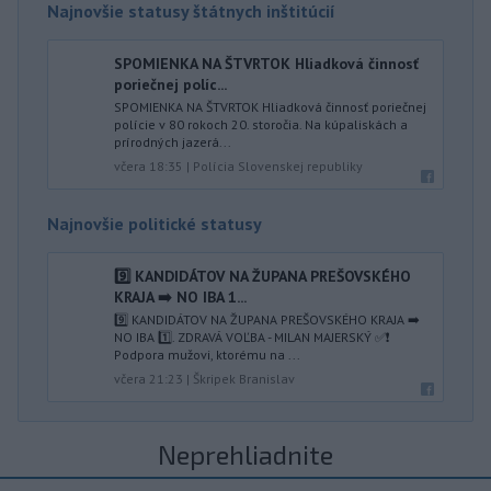
Najnovšie statusy štátnych inštitúcií
SPOMIENKA NA ŠTVRTOK Hliadková činnosť
poriečnej políc...
SPOMIENKA NA ŠTVRTOK Hliadková činnosť poriečnej
polície v 80 rokoch 20. storočia. Na kúpaliskách a
prírodných jazerá...
včera 18:35
|
Polícia Slovenskej republiky
Najnovšie politické statusy
9️⃣ KANDIDÁTOV NA ŽUPANA PREŠOVSKÉHO
KRAJA ➡️ NO IBA 1️...
9️⃣ KANDIDÁTOV NA ŽUPANA PREŠOVSKÉHO KRAJA ➡️
NO IBA 1️⃣. ZDRAVÁ VOĽBA - MILAN MAJERSKÝ ✅️❗️
Podpora mužovi, ktorému na ...
včera 21:23
|
Škripek Branislav
Neprehliadnite