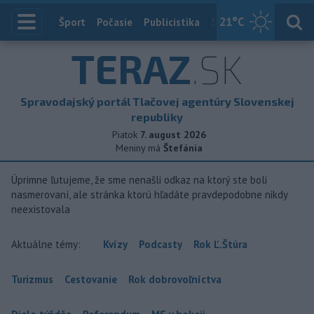
21
°C
Index
Šport
Počasie
Publicistika
Slovensko
Zahranič
TERAZ
.SK
Spravodajský portál Tlačovej agentúry Slovenskej
republiky
Piatok
7. august 2026
Meniny má
Štefánia
Úprimne ľutujeme, že sme nenašli odkaz na ktorý ste boli
nasmerovaní, ale stránka ktorú hľadáte pravdepodobne nikdy
neexistovala
Aktuálne témy:
Kvízy
Podcasty
Rok Ľ.Štúra
Turizmus
Cestovanie
Rok dobrovoľníctva