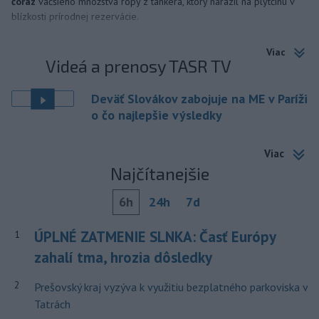
čoraz
väčšieho množstva ropy z tankera, ktorý narazil na plytčinu v
blízkosti prírodnej rezervácie.
Viac
Videá a prenosy TASR TV
Deväť Slovákov zabojuje na ME v Paríži
o čo najlepšie výsledky
Viac
Najčítanejšie
6h
24h
7d
ÚPLNÉ ZATMENIE SLNKA: Časť Európy
1
zahalí tma, hrozia dôsledky
2
Prešovský kraj vyzýva k využitiu bezplatného parkoviska v
Tatrách