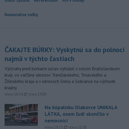
Dielo týždňa
Referendum
MS v hokeji
Komunálne voľby
ČAKAJTE BÚRKY: Vyskytnú sa do polnoci
najmä v týchto častiach
Výstrahy pred búrkami ústav vyhlásil v celom Bratislavskom
kraji, vo väčšine okresov Trenčianskeho, Trnavského a
Žilinského kraja a v okresoch Snina a Sobrance na východe
krajiny.
aktualizované
včera 18:54
,
včera 19:09
Na kúpalisku Diakovce UNIKALA
LÁTKA, osem ľudí skončilo v
nemocnici
aktualizované
včera 18:23
,
včera 21:38