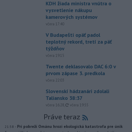
KDH žiada ministra vnútra o
vysvetlenie nákupu
kamerových systémov
včera 17:40
V Budapešti opäť padol
teplotný rekord, tretí za päť
týždňov
včera 19:15
Twente deklasovalo DAC 6:0 v
prvom zápase 3. predkola
včera 22:03
Slovenskí hádzanári zdolali
Taliansko 38:37
aktualizované
včera 16:28
,
včera 19:55
Práve teraz
-
Pri pobreží Ománu hrozí ekologická katastrofa pre únik
21:58