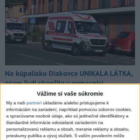
Na kúpalisku Diakovce UNIKALA LÁTKA,
osem ľudí skončilo v nemocnici
Na mieste zasahovala aj polícia v súčinnosti s ďalšími
Vážime si vaše súkromie
záchrannými zložkami.
My a naši
partneri
ukladáme a/alebo pristupujeme k
aktualizované
včera 18:23
,
včera 21:38
informáciám na zariadení, napríklad pomocou súborov cookies,
a spracúvame osobné údaje, ako sú jedinečné identifikátory a
Slovensko
štandardné informácie odosielané zariadením na
personalizovanú reklamu a obsah, meranie reklamy a obsahu,
ŽSK: VšZP znevýhodnila krajské
prieskumy publika a vývoj služieb.
S vaším povolením môže