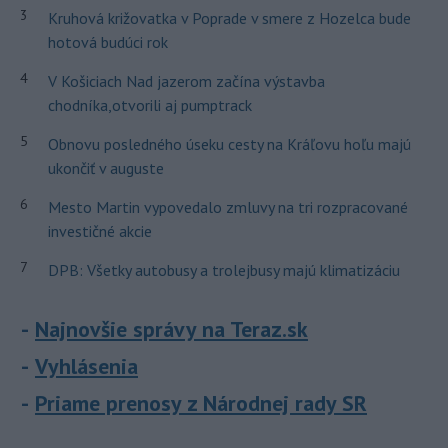
3
Kruhová križovatka v Poprade v smere z Hozelca bude
hotová budúci rok
4
V Košiciach Nad jazerom začína výstavba
chodníka,otvorili aj pumptrack
5
Obnovu posledného úseku cesty na Kráľovu hoľu majú
ukončiť v auguste
6
Mesto Martin vypovedalo zmluvy na tri rozpracované
investičné akcie
7
DPB: Všetky autobusy a trolejbusy majú klimatizáciu
Najnovšie správy na Teraz.sk
Vyhlásenia
Priame prenosy z Národnej rady SR