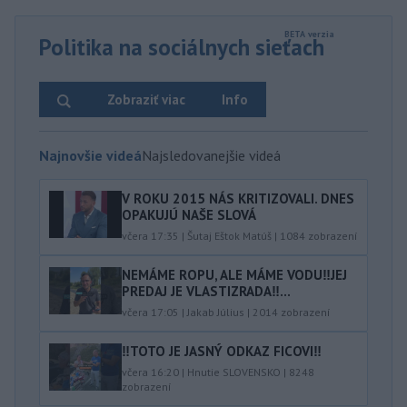
Politika na sociálnych sieťach
Zobraziť viac
Info
Najnovšie videá
Najsledovanejšie videá
V ROKU 2015 NÁS KRITIZOVALI. DNES
OPAKUJÚ NAŠE SLOVÁ
včera 17:35
|
Šutaj Eštok Matúš
|
1084
zobrazení
NEMÁME ROPU, ALE MÁME VODU‼️JEJ
PREDAJ JE VLASTIZRADA‼️...
včera 17:05
|
Jakab Július
|
2014
zobrazení
‼️TOTO JE JASNÝ ODKAZ FICOVI‼️
včera 16:20
|
Hnutie SLOVENSKO
|
8248
zobrazení