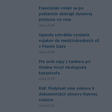
Francúzski vinári sa po
požiaroch obávajú dymovej
príchute vo víne
včera 21:44
Uganda schválila vyslanie
vojakov do medzinárodných síl
v Pásme Gazy
včera 20:49
Pre únik ropy z tankera pri
Ománe hrozí ekologická
katastrofa
včera 21:59
Ráž: Podpísali sme zmluvu k
dokumentácii obnovy hlavnej
stanice
včera 15:26