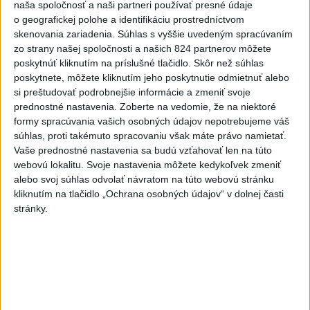
naša spoločnosť a naši partneri používať presné údaje
o geografickej polohe a identifikáciu prostredníctvom
skenovania zariadenia. Súhlas s vyššie uvedeným spracúvaním
zo strany našej spoločnosti a našich 824 partnerov môžete
poskytnúť kliknutím na príslušné tlačidlo. Skôr než súhlas
poskytnete, môžete kliknutím jeho poskytnutie odmietnuť alebo
si preštudovať podrobnejšie informácie a zmeniť svoje
Na kúpalisku Diakovce UNIKALA LÁTKA,
prednostné nastavenia.
Zoberte na vedomie, že na niektoré
osem ľudí skončilo v nemocnici
formy spracúvania vašich osobných údajov nepotrebujeme váš
súhlas, proti takémuto spracovaniu však máte právo namietať.
Na mieste zasahovala aj polícia v súčinnosti s ďalšími
Vaše prednostné nastavenia sa budú vzťahovať len na túto
záchrannými zložkami.
webovú lokalitu. Svoje nastavenia môžete kedykoľvek zmeniť
aktualizované
včera 18:23
,
včera 21:38
alebo svoj súhlas odvolať návratom na túto webovú stránku
kliknutím na tlačidlo „Ochrana osobných údajov“ v dolnej časti
Slovensko
stránky.
ŽSK: VšZP znevýhodnila krajské
nemocnice v porovnaní so
súkromnými
včera 17:57