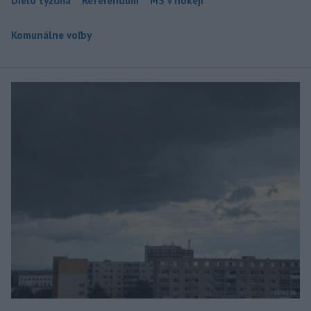
Dielo týždňa
Referendum
MS v hokeji
Komunálne voľby