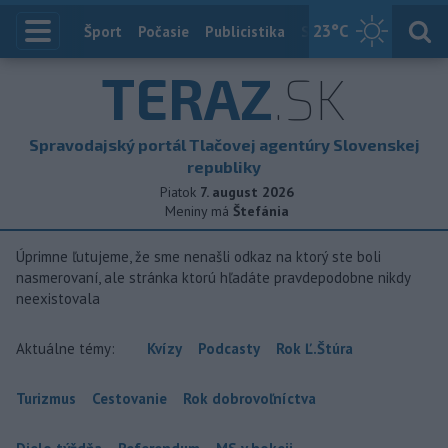
23
°C
Index
Šport
Počasie
Publicistika
Slovensko
Zahranič
TERAZ
.SK
Spravodajský portál Tlačovej agentúry Slovenskej
republiky
Piatok
7. august 2026
Meniny má
Štefánia
Úprimne ľutujeme, že sme nenašli odkaz na ktorý ste boli
nasmerovaní, ale stránka ktorú hľadáte pravdepodobne nikdy
neexistovala
Aktuálne témy:
Kvízy
Podcasty
Rok Ľ.Štúra
Turizmus
Cestovanie
Rok dobrovoľníctva