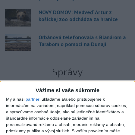
NOVÝ DOMOV: Medveď Artur z
košickej zoo odchádza za hranice
Orbánová telefonovala s Blanárom a
Tarabom o pomoci na Dunaji
Správy
Vážime si vaše súkromie
My a naši
partneri
ukladáme a/alebo pristupujeme k
informáciám na zariadení, napríklad pomocou súborov cookies,
a spracúvame osobné údaje, ako sú jedinečné identifikátory a
štandardné informácie odosielané zariadením na
personalizovanú reklamu a obsah, meranie reklamy a obsahu,
prieskumy publika a vývoj služieb.
S vaším povolením môže