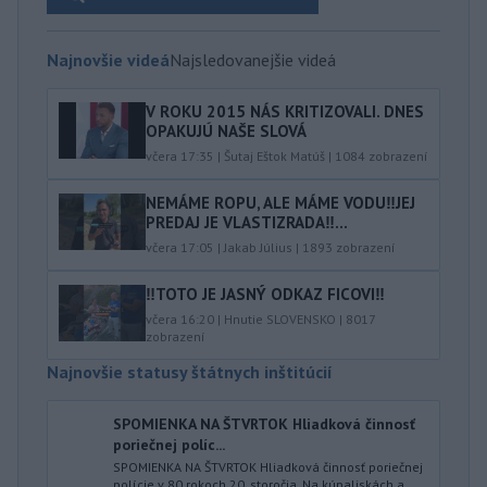
Najnovšie videá
Najsledovanejšie videá
V ROKU 2015 NÁS KRITIZOVALI. DNES
OPAKUJÚ NAŠE SLOVÁ
včera 17:35
|
Šutaj Eštok Matúš
|
1084
zobrazení
NEMÁME ROPU, ALE MÁME VODU‼️JEJ
PREDAJ JE VLASTIZRADA‼️...
včera 17:05
|
Jakab Július
|
1893
zobrazení
‼️TOTO JE JASNÝ ODKAZ FICOVI‼️
včera 16:20
|
Hnutie SLOVENSKO
|
8017
zobrazení
Najnovšie statusy štátnych inštitúcií
SPOMIENKA NA ŠTVRTOK Hliadková činnosť
poriečnej políc...
SPOMIENKA NA ŠTVRTOK Hliadková činnosť poriečnej
polície v 80 rokoch 20. storočia. Na kúpaliskách a