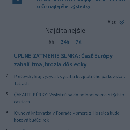
o čo najlepšie výsledky
Viac
Najčítanejšie
6h
24h
7d
ÚPLNÉ ZATMENIE SLNKA: Časť Európy
1
zahalí tma, hrozia dôsledky
2
Prešovský kraj vyzýva k využitiu bezplatného parkoviska v
Tatrách
3
ČAKAJTE BÚRKY: Vyskytnú sa do polnoci najmä v týchto
častiach
4
Kruhová križovatka v Poprade v smere z Hozelca bude
hotová budúci rok