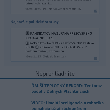
prírodných jazerá...
včera 18:35
|
Polícia Slovenskej republiky
Najnovšie politické statusy
9️⃣ KANDIDÁTOV NA ŽUPANA PREŠOVSKÉHO
KRAJA ➡️ NO IBA 1️...
9️⃣ KANDIDÁTOV NA ŽUPANA PREŠOVSKÉHO KRAJA ➡️
NO IBA 1️⃣. ZDRAVÁ VOĽBA - MILAN MAJERSKÝ ✅️❗️
Podpora mužovi, ktorému na ...
včera 21:23
|
Škripek Branislav
Neprehliadnite
ĎALŠÍ TEPLOTNÝ REKORD: Tentoraz
padol v Dolných Plachtinciach
VIDEO: Umelá inteligencia a robotika
pomáhajú už aj záchranárom