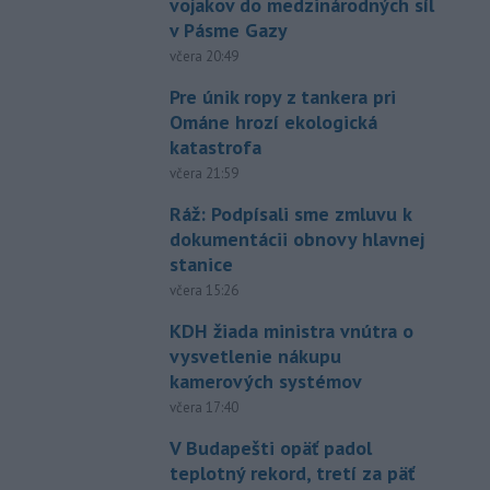
vojakov do medzinárodných síl
v Pásme Gazy
včera 20:49
Pre únik ropy z tankera pri
Ománe hrozí ekologická
katastrofa
včera 21:59
Ráž: Podpísali sme zmluvu k
dokumentácii obnovy hlavnej
stanice
včera 15:26
KDH žiada ministra vnútra o
vysvetlenie nákupu
kamerových systémov
včera 17:40
V Budapešti opäť padol
teplotný rekord, tretí za päť