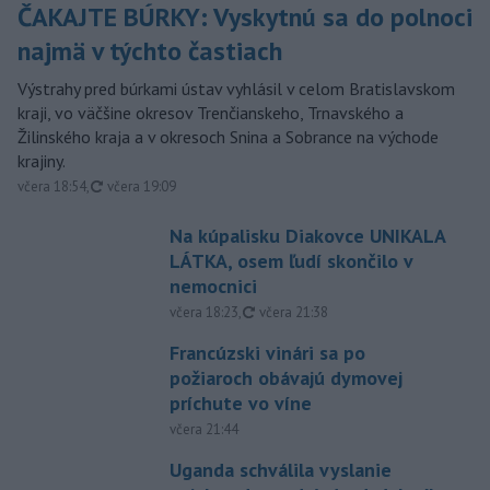
ČAKAJTE BÚRKY: Vyskytnú sa do polnoci
najmä v týchto častiach
Výstrahy pred búrkami ústav vyhlásil v celom Bratislavskom
kraji, vo väčšine okresov Trenčianskeho, Trnavského a
Žilinského kraja a v okresoch Snina a Sobrance na východe
krajiny.
aktualizované
včera 18:54
,
včera 19:09
Na kúpalisku Diakovce UNIKALA
LÁTKA, osem ľudí skončilo v
nemocnici
aktualizované
včera 18:23
,
včera 21:38
Francúzski vinári sa po
požiaroch obávajú dymovej
príchute vo víne
včera 21:44
Uganda schválila vyslanie