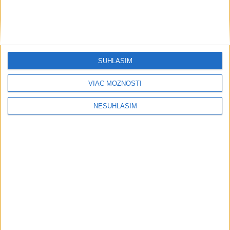
SÚHLASÍM
VIAC MOŽNOSTÍ
NESÚHLASÍM
....