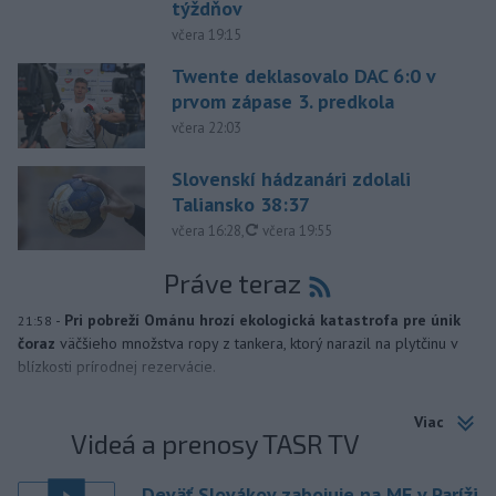
týždňov
včera 19:15
Twente deklasovalo DAC 6:0 v
prvom zápase 3. predkola
včera 22:03
Slovenskí hádzanári zdolali
Taliansko 38:37
aktualizované
včera 16:28
,
včera 19:55
Práve teraz
-
Pri pobreží Ománu hrozí ekologická katastrofa pre únik
21:58
čoraz
väčšieho množstva ropy z tankera, ktorý narazil na plytčinu v
blízkosti prírodnej rezervácie.
Viac
Videá a prenosy TASR TV
Deväť Slovákov zabojuje na ME v Paríži