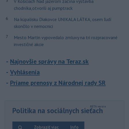
5
V Košiciach Nad jazerom začína výstavba
chodníka,otvorili aj pumptrack
6
Na kúpalisku Diakovce UNIKALA LÁTKA, osem ľudí
skončilo v nemocnici
7
Mesto Martin vypovedalo zmluvy na tri rozpracované
investičné akcie
Najnovšie správy na Teraz.sk
Vyhlásenia
Priame prenosy z Národnej rady SR
Politika na sociálnych sieťach
Zobraziť viac
Info