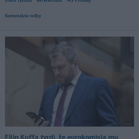
Dielo týždňa
Referendum
MS v hokeji
Komunálne voľby
Filip Kuffa tvrdí, že eurokomisia mu