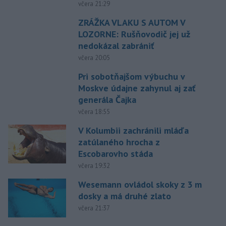
včera 21:29
ZRÁŽKA VLAKU S AUTOM V
LOZORNE: Rušňovodič jej už
nedokázal zabrániť
včera 20:05
Pri sobotňajšom výbuchu v
Moskve údajne zahynul aj zať
generála Čajka
včera 18:55
V Kolumbii zachránili mláďa
zatúlaného hrocha z
Escobarovho stáda
včera 19:32
Wesemann ovládol skoky z 3 m
dosky a má druhé zlato
včera 21:37