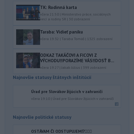
TK: Rodinná karta
včera 21:50
|
Ministerstvo práce, sociálnych
vecí a rodiny SR
|
30
zobrazení
Taraba: Vidieť paniku
včera 19:32
|
Taraba Tomáš
|
1325
zobrazení
ODKAZ TAKÁČOVI A FICOVI Z
VÝCHODU‼️PORAZÍME VÁS‼️DOSŤ B...
včera 19:27
|
Jakab Július
|
399
zobrazení
Najnovšie statusy štátnych inštitúcií
Úrad pre Slovákov žijúcich v zahraničí
včera 19:10
|
Úrad pre Slovákov žijúcich v zahraničí
Najnovšie politické statusy
OSTÁVAM ČI ODSTUPUJEM⁉️🤷🏻‍♂️