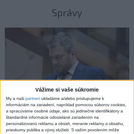
Správy
Vážime si vaše súkromie
My a naši
partneri
ukladáme a/alebo pristupujeme k
informáciám na zariadení, napríklad pomocou súborov cookies,
a spracúvame osobné údaje, ako sú jedinečné identifikátory a
štandardné informácie odosielané zariadením na
Filip Kuffa tvrdí, že eurokomisia mu
personalizovanú reklamu a obsah, meranie reklamy a obsahu,
dala za pravdu pri zonácii
prieskumy publika a vývoj služieb.
S vaším povolením môže