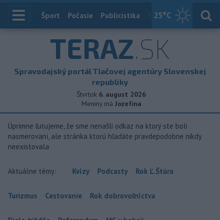
25
°C
Index
Šport
Počasie
Publicistika
Slovensko
Zahranič
TERAZ
.SK
Spravodajský portál Tlačovej agentúry Slovenskej
republiky
Štvrtok
6. august 2026
Meniny má
Jozefína
Úprimne ľutujeme, že sme nenašli odkaz na ktorý ste boli
nasmerovaní, ale stránka ktorú hľadáte pravdepodobne nikdy
neexistovala
Aktuálne témy:
Kvízy
Podcasty
Rok Ľ.Štúra
Turizmus
Cestovanie
Rok dobrovoľníctva