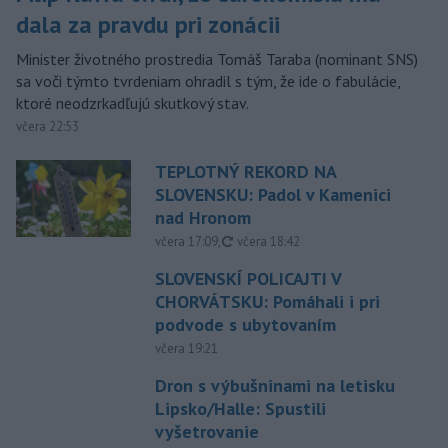
dala za pravdu pri zonácii
Minister životného prostredia Tomáš Taraba (nominant SNS)
sa voči týmto tvrdeniam ohradil s tým, že ide o fabulácie,
ktoré neodzrkadľujú skutkový stav.
včera 22:53
TEPLOTNÝ REKORD NA
SLOVENSKU: Padol v Kamenici
nad Hronom
aktualizované
včera 17:09
,
včera 18:42
SLOVENSKÍ POLICAJTI V
CHORVÁTSKU: Pomáhali i pri
podvode s ubytovaním
včera 19:21
Dron s výbušninami na letisku
Lipsko/Halle: Spustili
vyšetrovanie