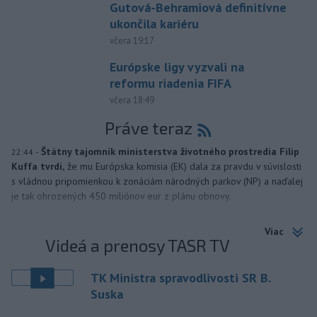
Gutová-Behramiová definitívne
ukončila kariéru
včera 19:17
Európske ligy vyzvali na
reformu riadenia FIFA
včera 18:49
Práve teraz
-
Štátny tajomník ministerstva životného prostredia Filip
22:44
Kuffa tvrdí,
že mu Európska komisia (EK) dala za pravdu v súvislosti
s vládnou pripomienkou k zonáciám národných parkov (NP) a naďalej
je tak ohrozených 450 miliónov eur z plánu obnovy.
Viac
Videá a prenosy TASR TV
TK Ministra spravodlivosti SR B.
Suska