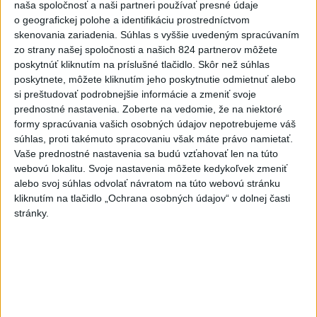
naša spoločnosť a naši partneri používať presné údaje
Minister životného prostredia Tomáš Taraba (nominant SNS)
o geografickej polohe a identifikáciu prostredníctvom
sa voči týmto tvrdeniam ohradil s tým, že ide o fabulácie,
skenovania zariadenia. Súhlas s vyššie uvedeným spracúvaním
ktoré neodzrkadľujú skutkový stav.
zo strany našej spoločnosti a našich 824 partnerov môžete
poskytnúť kliknutím na príslušné tlačidlo. Skôr než súhlas
včera 22:53
poskytnete, môžete kliknutím jeho poskytnutie odmietnuť alebo
Slovensko
si preštudovať podrobnejšie informácie a zmeniť svoje
prednostné nastavenia.
Zoberte na vedomie, že na niektoré
formy spracúvania vašich osobných údajov nepotrebujeme váš
T. Taraba: SR pomáha Maďarsku s
súhlas, proti takémuto spracovaniu však máte právo namietať.
vodou aj napriek tomu, že je jej málo
Vaše prednostné nastavenia sa budú vzťahovať len na túto
včera 20:49
webovú lokalitu. Svoje nastavenia môžete kedykoľvek zmeniť
alebo svoj súhlas odvolať návratom na túto webovú stránku
kliknutím na tlačidlo „Ochrana osobných údajov“ v dolnej časti
SLOVENSKÍ POLICAJTI V CHORVÁTSKU: Pomáhali i pri
stránky.
podvode s ubytovaním
MV odmieta tvrdenia PS o údajnom nasadení ruského
sledovacieho systému
Vo štvrtok má byť opäť horúco, niekde však hrozia búrky