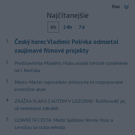
Viac
Najčítanejšie
6h
24h
7d
Český herec Vladimír Polívka odmietol
1
zaujímavé filmové projekty
2
Predstavitelia Mladého Hlasu podali trestné oznámenie
na I. Korčoka
3
Mesto Martin vypovedalo zmluvy na tri rozpracované
investičné akcie
4
ZRÁŽKA VLAKU S AUTOM V LOZORNE: Rušňovodič jej
už nedokázal zabrániť
5
UZAVRETÁ CESTA: Medzi Spišskou Novou Vsou a
Levočou sa stala nehoda