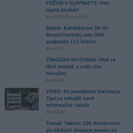
POŽIAR V SLOVNAFTE: Horí
ropný produkt
aktualizované
dnes 14:20
,
dnes 14:23
Blanár: Kandidatúru SR do
Bezpečnostnej rady OSN
podporilo 123 štátov
dnes 12:52
TRAGÉDIA NA DUNAJI: Muž sa
išiel okúpať, z vody viac
nevyšiel
dnes 13:09
VIDEO: Pri pamätníku Hartmuta
Tautza odhalili nové
informačné tabule
dnes 13:06
Tomaš: Takmer 200 domácností
po búrkach dostane pomoc za