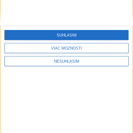
SÚHLASÍM
VIAC MOŽNOSTÍ
....
NESÚHLASÍM