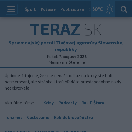
30
°C
Index
Šport
Počasie
Publicistika
Slovensko
Zahranič
TERAZ
.SK
Spravodajský portál Tlačovej agentúry Slovenskej
republiky
Piatok
7. august 2026
Meniny má
Štefánia
Úprimne ľutujeme, že sme nenašli odkaz na ktorý ste boli
nasmerovaní, ale stránka ktorú hľadáte pravdepodobne nikdy
neexistovala
Aktuálne témy:
Kvízy
Podcasty
Rok Ľ.Štúra
Turizmus
Cestovanie
Rok dobrovoľníctva