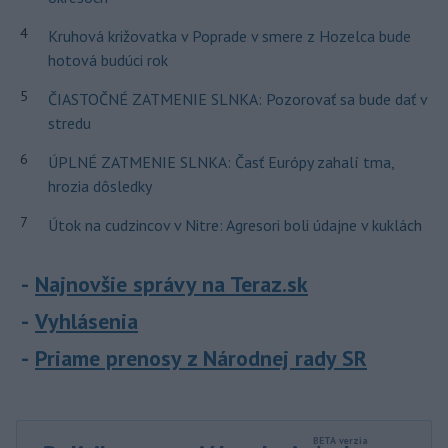
4
Kruhová križovatka v Poprade v smere z Hozelca bude
hotová budúci rok
5
ČIASTOČNÉ ZATMENIE SLNKA: Pozorovať sa bude dať v
stredu
6
ÚPLNÉ ZATMENIE SLNKA: Časť Európy zahalí tma,
hrozia dôsledky
7
Útok na cudzincov v Nitre: Agresori boli údajne v kuklách
Najnovšie správy na Teraz.sk
Vyhlásenia
Priame prenosy z Národnej rady SR