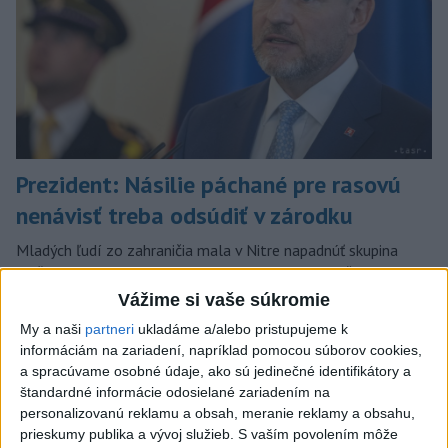
Prezident: Násilie páchané pre rasovú
nenávisť treba odsúdiť v zárodku
Mladých ľudí zo zahraničia mala v Nitre napadnúť skupina
mužov v kuklách. Jeden z napadnutých Indov skončil v
nemocnici, kde sa podrobil operácii.
Vážime si vaše súkromie
dnes 12:33
My a naši
partneri
ukladáme a/alebo pristupujeme k
informáciám na zariadení, napríklad pomocou súborov cookies,
Slovensko
a spracúvame osobné údaje, ako sú jedinečné identifikátory a
štandardné informácie odosielané zariadením na
POŽIAR V SLOVNAFTE: Horí ropný
personalizovanú reklamu a obsah, meranie reklamy a obsahu,
produkt
prieskumy publika a vývoj služieb.
S vaším povolením môže