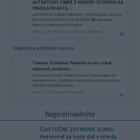
AUTENTICKÝ ZÁBER Z NEHODY: ŠTVORKOLKA
VRAZILA DO AUTA, ...
AUTENTICKÝ ZÁBER Z NEHODY: ŠTVORKOLKA VRAZILA
DO AUTA, JAZDITE V LETE OPATRNE 🔴Autentické
zábery z dopravnej nehody, k...
dnes 11:36
|
Polícia Slovenskej republiky
Najnovšie politické statusy
Tamara Stohlová: Podarilo sa mi získať
odpoveď eurokomi...
Tamara Stohlová: Podarilo sa mi získať odpoveď
eurokomisie k zonáciám národných parkov, o ktorej
informoval štátny tajom...
dnes 11:53
|
Stohlová Tamara
Neprehliadnite
ČIASTOČNÉ ZATMENIE SLNKA:
Pozorovať sa bude dať v stredu