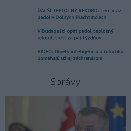
ĎALŠÍ TEPLOTNÝ REKORD: Tentoraz
padol v Dolných Plachtinciach
V Budapešti opäť padol teplotný
rekord, tretí za päť týždňov
VIDEO: Umelá inteligencia a robotika
pomáhajú už aj záchranárom
Správy