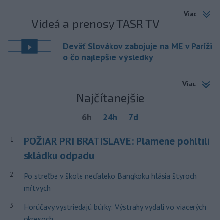
Viac
Videá a prenosy TASR TV
Deväť Slovákov zabojuje na ME v Paríži
o čo najlepšie výsledky
Viac
Najčítanejšie
6h
24h
7d
POŽIAR PRI BRATISLAVE: Plamene pohltili
1
skládku odpadu
2
Po streľbe v škole neďaleko Bangkoku hlásia štyroch
mŕtvych
3
Horúčavy vystriedajú búrky: Výstrahy vydali vo viacerých
okresoch