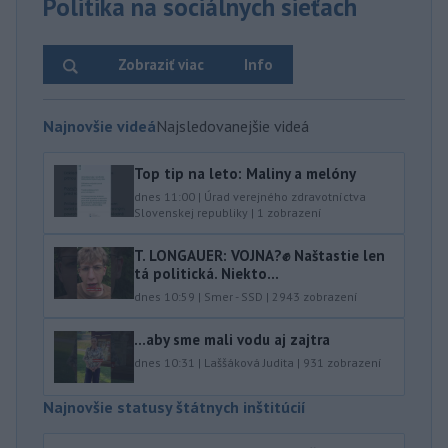
Politika na sociálnych sieťach
Zobraziť viac
Info
Najnovšie videá
Najsledovanejšie videá
Top tip na leto: Maliny a melóny
dnes 11:00
|
Úrad verejného zdravotníctva
Slovenskej republiky
|
1
zobrazení
T. LONGAUER: VOJNA?✊ Naštastie len
tá politická. Niekto...
dnes 10:59
|
Smer - SSD
|
2943
zobrazení
...aby sme mali vodu aj zajtra
dnes 10:31
|
Laššáková Judita
|
931
zobrazení
Najnovšie statusy štátnych inštitúcií