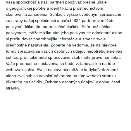
aktualizované
dnes 14:20
,
dnes 14:23
naša spoločnosť a naši partneri používať presné údaje
o geografickej polohe a identifikáciu prostredníctvom
skenovania zariadenia. Súhlas s vyššie uvedeným spracúvaním
Zdravotné riziká na festivale: Odborníci radia, čoho sa
zo strany našej spoločnosti a našich 824 partnerov môžete
vyvarovať
poskytnúť kliknutím na príslušné tlačidlo. Skôr než súhlas
poskytnete, môžete kliknutím jeho poskytnutie odmietnuť alebo
ÚVZ: Povolenie na prevádzku malo k piatku 170 umelých
si preštudovať podrobnejšie informácie a zmeniť svoje
kúpalísk
prednostné nastavenia.
Zoberte na vedomie, že na niektoré
formy spracúvania vašich osobných údajov nepotrebujeme váš
Záchranári apelujú na opatrnosť: V júli vyrazili k takmer 6900
súhlas, proti takémuto spracovaniu však máte právo namietať.
úrazom
Vaše prednostné nastavenia sa budú vzťahovať len na túto
webovú lokalitu. Svoje nastavenia môžete kedykoľvek zmeniť
Zahraničie
alebo svoj súhlas odvolať návratom na túto webovú stránku
kliknutím na tlačidlo „Ochrana osobných údajov“ v dolnej časti
stránky.
Magyar oznámil ukončenie
mimoriadnych opatrení zavedených
pre horúčavy
dnes 14:31
Musk: Kandidátku francúzskej strany Zelených treba zastaviť