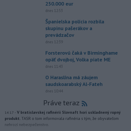
250.000 eur
dnes 12:53
Španielska polícia rozbila
skupinu pašerákov a
prevádzačov
dnes 12:39
Forsterovú čaká v Birminghame
opäť dvojboj, Volka piate ME
dnes 11:43
O Haraslína má záujem
saudskoarabský Al-Fateh
dnes 10:44
Práve teraz
-
V bratislavskej rafinérii Slovnaft horí uskladnený ropný
14:17
produkt.
TASR o tom informovala rafinéria s tým, že obyvateľom
nehrozí nebezpečenstvo.