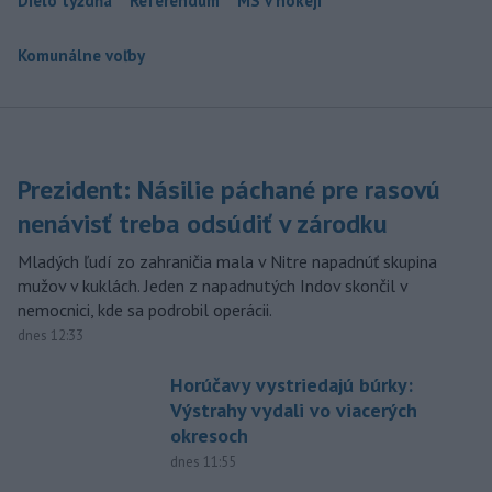
Dielo týždňa
Referendum
MS v hokeji
Komunálne voľby
Prezident: Násilie páchané pre rasovú
nenávisť treba odsúdiť v zárodku
Mladých ľudí zo zahraničia mala v Nitre napadnúť skupina
mužov v kuklách. Jeden z napadnutých Indov skončil v
nemocnici, kde sa podrobil operácii.
dnes 12:33
Horúčavy vystriedajú búrky:
Výstrahy vydali vo viacerých
okresoch
dnes 11:55