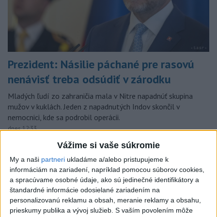
Prezident: Násilie páchané pre rasovú
nenávisť treba odsúdiť v zárodku
Mladých ľudí zo zahraničia mala v Nitre napadnúť skupina
mužov v kuklách. Jeden z napadnutých Indov skončil v
nemocnici, kde sa podrobil operácii.
dnes 12:33
Vážime si vaše súkromie
Slovensko
My a naši
partneri
ukladáme a/alebo pristupujeme k
informáciám na zariadení, napríklad pomocou súborov cookies,
KDH od polície očakáva rýchle
a spracúvame osobné údaje, ako sú jedinečné identifikátory a
vyšetrenie útoku na cudzincov v
štandardné informácie odosielané zariadením na
Nitre
personalizovanú reklamu a obsah, meranie reklamy a obsahu,
dnes 18:06
prieskumy publika a vývoj služieb.
S vaším povolením môže