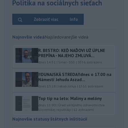
Politika na sociálnych sieťach
Zobraziť viac
Info
Najnovšie videá
Najsledovanejšie videá
R. BESTRO: KEĎ NAĎOVI UŽ ÚPLNE
PREPÍNA - NA JEHO ZMLUVÁ...
dnes 14:51
|
Smer - SSD
|
3556
zobrazení
‼️DUNAJSKÁ STREDA‼️dnes o 17.00 na
Námestí Jehudu Aszad...
dnes 13:28
|
Jakab Július
|
1555
zobrazení
Top tip na leto: Maliny a melóny
dnes 11:00
|
Úrad verejného zdravotníctva
Slovenskej republiky
|
12
zobrazení
Najnovšie statusy štátnych inštitúcií