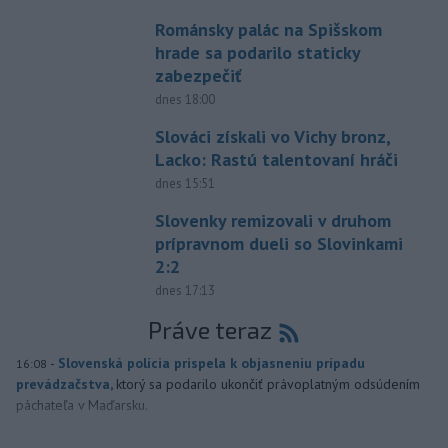
Románsky palác na Spišskom
hrade sa podarilo staticky
zabezpečiť
dnes 18:00
Slováci získali vo Vichy bronz,
Lacko: Rastú talentovaní hráči
dnes 15:51
Slovenky remizovali v druhom
prípravnom dueli so Slovinkami
2:2
dnes 17:13
Práve teraz
-
Slovenská polícia prispela k objasneniu prípadu
16:08
prevádzačstva,
ktorý sa podarilo ukončiť právoplatným odsúdením
páchateľa v Maďarsku.