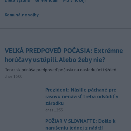
Dielo týždňa
Referendum
MS v hokeji
Komunálne voľby
VEĽKÁ PREDPOVEĎ POČASIA: Extrémne
horúčavy ustúpili. Alebo žeby nie?
Teraz.sk prináša predpoveď počasia na nasledujúci týždeň.
dnes 16:00
Prezident: Násilie páchané pre
rasovú nenávisť treba odsúdiť v
zárodku
dnes 12:33
POŽIAR V SLOVNAFTE: Došlo k
narušeniu jednej z nádrží