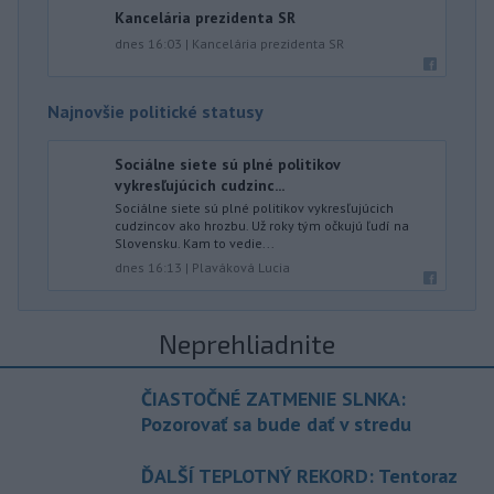
Kancelária prezidenta SR
dnes 16:03
|
Kancelária prezidenta SR
Najnovšie politické statusy
Sociálne siete sú plné politikov
vykresľujúcich cudzinc...
Sociálne siete sú plné politikov vykresľujúcich
cudzincov ako hrozbu. Už roky tým očkujú ľudí na
Slovensku. Kam to vedie...
dnes 16:13
|
Plaváková Lucia
Neprehliadnite
ČIASTOČNÉ ZATMENIE SLNKA:
Pozorovať sa bude dať v stredu
ĎALŠÍ TEPLOTNÝ REKORD: Tentoraz