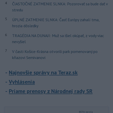
4
ČIASTOČNÉ ZATMENIE SLNKA: Pozorovať sa bude dať v
stredu
5
ÚPLNÉ ZATMENIE SLNKA: Časť Európy zahalí tma,
hrozia dôsledky
6
TRAGÉDIA NA DUNAJI: Muž sa išiel okúpať, z vody viac
nevyšiel
7
V časti Košice-Krásna otvorili park pomenovaný po
kňazovi Semivanovi
Najnovšie správy na Teraz.sk
Vyhlásenia
Priame prenosy z Národnej rady SR