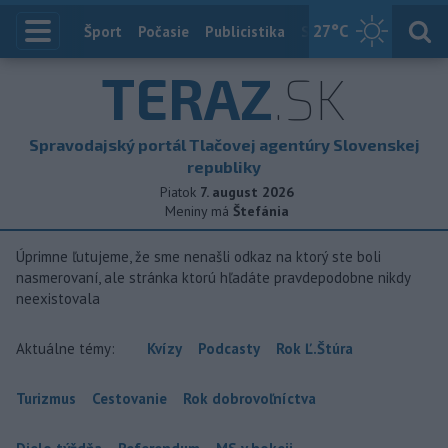
27
°C
Index
Šport
Počasie
Publicistika
Slovensko
Zahranič
TERAZ
.SK
Spravodajský portál Tlačovej agentúry Slovenskej
republiky
Piatok
7. august 2026
Meniny má
Štefánia
Úprimne ľutujeme, že sme nenašli odkaz na ktorý ste boli
nasmerovaní, ale stránka ktorú hľadáte pravdepodobne nikdy
neexistovala
Aktuálne témy:
Kvízy
Podcasty
Rok Ľ.Štúra
Turizmus
Cestovanie
Rok dobrovoľníctva