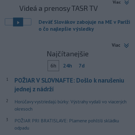
Viac
Videá a prenosy TASR TV
Deväť Slovákov zabojuje na ME v Paríži
o čo najlepšie výsledky
Viac
Najčítanejšie
6h
24h
7d
POŽIAR V SLOVNAFTE: Došlo k narušeniu
1
jednej z nádrží
2
Horúčavy vystriedajú búrky: Výstrahy vydali vo viacerých
okresoch
3
POŽIAR PRI BRATISLAVE: Plamene pohltili skládku
odpadu