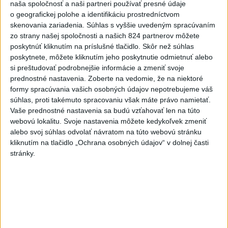
naša spoločnosť a naši partneri používať presné údaje
Rezort školstva pomôže samosprávam s určovaním
o geografickej polohe a identifikáciu prostredníctvom
školských obvodov
skenovania zariadenia. Súhlas s vyššie uvedeným spracúvaním
zo strany našej spoločnosti a našich 824 partnerov môžete
O jedného prevádzača menej: Prispela k tomu aj slovenská
poskytnúť kliknutím na príslušné tlačidlo. Skôr než súhlas
polícia
poskytnete, môžete kliknutím jeho poskytnutie odmietnuť alebo
si preštudovať podrobnejšie informácie a zmeniť svoje
POŽIAR V SLOVNAFTE: Došlo k narušeniu jednej z nádrží
prednostné nastavenia.
Zoberte na vedomie, že na niektoré
formy spracúvania vašich osobných údajov nepotrebujeme váš
súhlas, proti takémuto spracovaniu však máte právo namietať.
Zahraničie
Vaše prednostné nastavenia sa budú vzťahovať len na túto
webovú lokalitu. Svoje nastavenia môžete kedykoľvek zmeniť
Podľa poľskej polície sú akty
alebo svoj súhlas odvolať návratom na túto webovú stránku
nenávisti voči Ukrajincom zriedkavé
kliknutím na tlačidlo „Ochrana osobných údajov“ v dolnej časti
dnes 18:36
stránky.
Mexiko a Peru obnovujú vzťahy po spore o azyl pre Betssy
Chávezovú
Ruské provládne strany chcú vyradiť opozičné Jabloko z