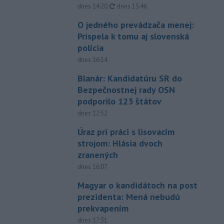
aktualizované
dnes 14:20
,
dnes 15:46
O jedného prevádzača menej:
Prispela k tomu aj slovenská
polícia
dnes 16:14
Blanár: Kandidatúru SR do
Bezpečnostnej rady OSN
podporilo 123 štátov
dnes 12:52
Úraz pri práci s lisovacím
strojom: Hlásia dvoch
zranených
dnes 16:07
Magyar o kandidátoch na post
prezidenta: Mená nebudú
prekvapením
dnes 17:31