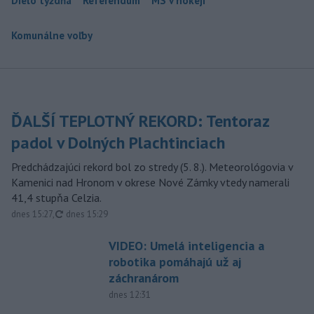
Dielo týždňa
Referendum
MS v hokeji
Komunálne voľby
ĎALŠÍ TEPLOTNÝ REKORD: Tentoraz
padol v Dolných Plachtinciach
Predchádzajúci rekord bol zo stredy (5. 8.). Meteorológovia v
Kamenici nad Hronom v okrese Nové Zámky vtedy namerali
41,4 stupňa Celzia.
aktualizované
dnes 15:27
,
dnes 15:29
VIDEO: Umelá inteligencia a
robotika pomáhajú už aj
záchranárom
dnes 12:31