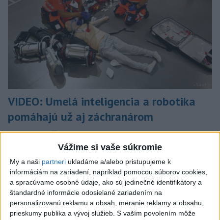
VIDEO: Umelá inteligencia a robotika
pomáhajú už aj záchranárom
Robotika zahŕňa prístroj na mechanické kompresie hrudníka,
hydraulické nosidlá, ktoré pomáhajú záchranárom
Vážime si vaše súkromie
odtransportovať pacienta a premiestniť ho na miesto, kam
My a naši
partneri
ukladáme a/alebo pristupujeme k
potrebujú, a ďalšie pomôcky.
informáciám na zariadení, napríklad pomocou súborov cookies,
dnes 12:31
a spracúvame osobné údaje, ako sú jedinečné identifikátory a
štandardné informácie odosielané zariadením na
Slovensko
personalizovanú reklamu a obsah, meranie reklamy a obsahu,
prieskumy publika a vývoj služieb.
S vaším povolením môže