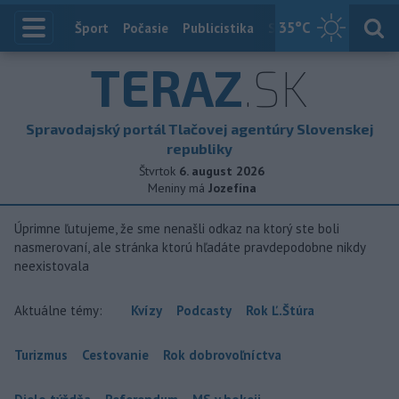
35
°C
Index
Šport
Počasie
Publicistika
Slovensko
Zahranič
TERAZ
.SK
Spravodajský portál Tlačovej agentúry Slovenskej
republiky
Štvrtok
6. august 2026
Meniny má
Jozefína
Úprimne ľutujeme, že sme nenašli odkaz na ktorý ste boli
nasmerovaní, ale stránka ktorú hľadáte pravdepodobne nikdy
neexistovala
Aktuálne témy:
Kvízy
Podcasty
Rok Ľ.Štúra
Turizmus
Cestovanie
Rok dobrovoľníctva