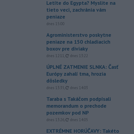
Letíte do Egypta? Myslite na
tieto veci, zachránia vám
peniaze
dnes 15:00
Agroministerstvo poskytne
peniaze na 150 chladiacich
boxov pre diviaky
aktualizované
dnes 12:11
,
dnes 13:22
ÚPLNÉ ZATMENIE SLNKA: Časť
Európy zahalí tma, hrozia
dôsledky
aktualizované
dnes 13:35
,
dnes 14:03
Taraba s Takáčom podpísali
memorandum o prechode
pozemkov pod NP
aktualizované
dnes 13:26
,
dnes 14:05
EXTRÉMNE HORÚČAVY: Takéto