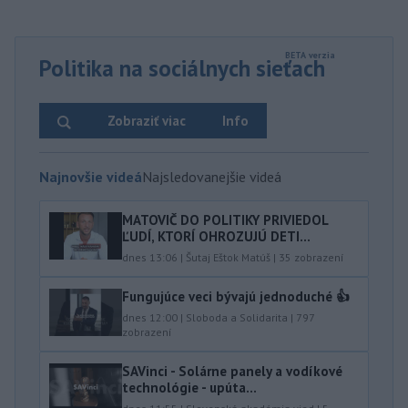
Politika na sociálnych sieťach
Zobraziť viac
Info
Najnovšie videá
Najsledovanejšie videá
MATOVIČ DO POLITIKY PRIVIEDOL
ĽUDÍ, KTORÍ OHROZUJÚ DETI...
dnes 13:06
|
Šutaj Eštok Matúš
|
35
zobrazení
Fungujúce veci bývajú jednoduché 👍
dnes 12:00
|
Sloboda a Solidarita
|
797
zobrazení
SAVinci - Solárne panely a vodíkové
technológie - upúta...