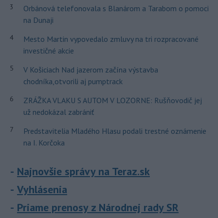
3
Orbánová telefonovala s Blanárom a Tarabom o pomoci
na Dunaji
4
Mesto Martin vypovedalo zmluvy na tri rozpracované
investičné akcie
5
V Košiciach Nad jazerom začína výstavba
chodníka,otvorili aj pumptrack
6
ZRÁŽKA VLAKU S AUTOM V LOZORNE: Rušňovodič jej
už nedokázal zabrániť
7
Predstavitelia Mladého Hlasu podali trestné oznámenie
na I. Korčoka
Najnovšie správy na Teraz.sk
Vyhlásenia
Priame prenosy z Národnej rady SR