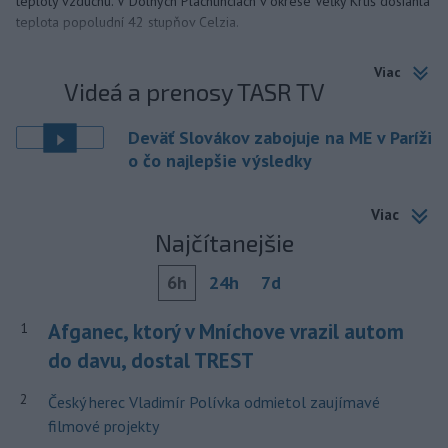
teploty vzduchu. V Dolných Plachtinciach v okrese Veľký Krtíš dosiahla
teplota popoludní 42 stupňov Celzia.
Viac
Videá a prenosy TASR TV
Deväť Slovákov zabojuje na ME v Paríži
o čo najlepšie výsledky
Viac
Najčítanejšie
6h
24h
7d
Afganec, ktorý v Mníchove vrazil autom
1
do davu, dostal TREST
2
Český herec Vladimír Polívka odmietol zaujímavé
filmové projekty