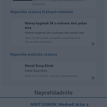
dnes 11:55
|
Slovenská akadémia vied
|
5
zobrazení
Najnovšie statusy štátnych inštitúcií
Hlavný hygienik SR o ochrane detí počas
leta
Hlavný hygienik SR o ochrane detí počas leta
dnes 13:00
|
Úrad verejného zdravotníctva
Slovenskej republiky
Najnovšie politické statusy
Matúš Šutaj Eštok
Matúš Šutaj Eštok
dnes 13:15
|
HLAS - sociálna demokracia
Neprehliadnite
NOVÝ DOMOV: Medveď Artur z