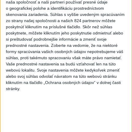
SKSaPA žiada kompenzáciu pre
naša spoločnosť a naši partneri používať presné údaje
sestry v ADOS pre sťažené
o geografickej polohe a identifikáciu prostredníctvom
podmienky
skenovania zariadenia. Súhlas s vyššie uvedeným spracúvaním
zo strany našej spoločnosti a našich 824 partnerov môžete
aktualizované
dnes 11:28
,
dnes 15:29
poskytnúť kliknutím na príslušné tlačidlo. Skôr než súhlas
Rómovia prisťahovaní do maďarskej obce sa vrátili do
poskytnete, môžete kliknutím jeho poskytnutie odmietnuť alebo
košickej osady
si preštudovať podrobnejšie informácie a zmeniť svoje
prednostné nastavenia.
Zoberte na vedomie, že na niektoré
PS žiada pre kamery zasadnutie brannobezpečnostného
formy spracúvania vašich osobných údajov nepotrebujeme váš
súhlas, proti takémuto spracovaniu však máte právo namietať.
výboru NR SR
Vaše prednostné nastavenia sa budú vzťahovať len na túto
webovú lokalitu. Svoje nastavenia môžete kedykoľvek zmeniť
Nominovať na udelenie značky Európske dedičstvo možno do
alebo svoj súhlas odvolať návratom na túto webovú stránku
30. septembra
kliknutím na tlačidlo „Ochrana osobných údajov“ v dolnej časti
Zahraničie
stránky.
Na sociálnych sieťach sa opäť
objavujú výzvy na hromadný vpád do
Ceuty
dnes 14:37