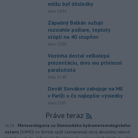
môžu byť dôsledky
dnes 14:34
Západný Balkán sužujú
rozsiahle požiare, teploty
stúpli na 40 stupňov
dnes 13:00
Vozinha dostal veľkolepú
prezentáciu, dres mu priniesol
parašutista
dnes 11:40
Deväť Slovákov zabojuje na ME
v Paríži o čo najlepšie výsledky
dnes 13:05
Práve teraz
-
Meteorológovia zo Slovenského hydrometeorologického
15:25
ústavu
(SHMÚ) vo štvrtok opäť zaznamenali nový absolútny rekord