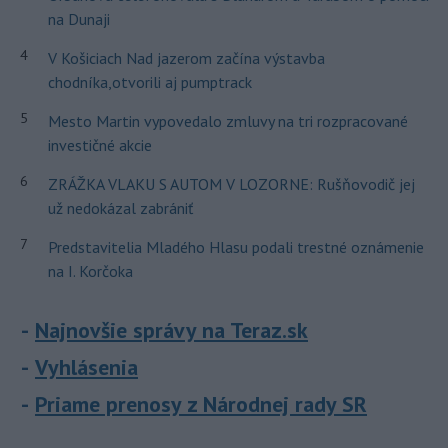
na Dunaji
4
V Košiciach Nad jazerom začína výstavba
chodníka,otvorili aj pumptrack
5
Mesto Martin vypovedalo zmluvy na tri rozpracované
investičné akcie
6
ZRÁŽKA VLAKU S AUTOM V LOZORNE: Rušňovodič jej
už nedokázal zabrániť
7
Predstavitelia Mladého Hlasu podali trestné oznámenie
na I. Korčoka
Najnovšie správy na Teraz.sk
Vyhlásenia
Priame prenosy z Národnej rady SR