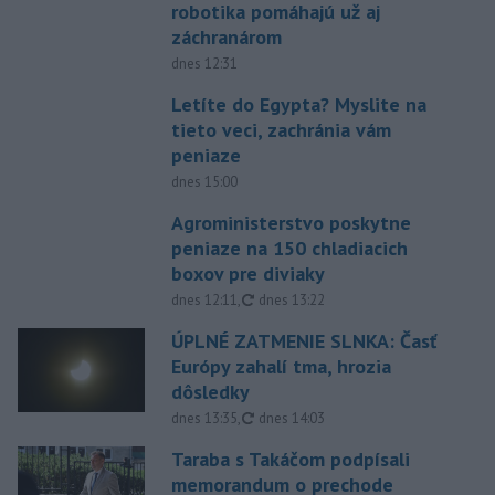
robotika pomáhajú už aj
záchranárom
dnes 12:31
Letíte do Egypta? Myslite na
tieto veci, zachránia vám
peniaze
dnes 15:00
Agroministerstvo poskytne
peniaze na 150 chladiacich
boxov pre diviaky
aktualizované
dnes 12:11
,
dnes 13:22
ÚPLNÉ ZATMENIE SLNKA: Časť
Európy zahalí tma, hrozia
dôsledky
aktualizované
dnes 13:35
,
dnes 14:03
Taraba s Takáčom podpísali
memorandum o prechode