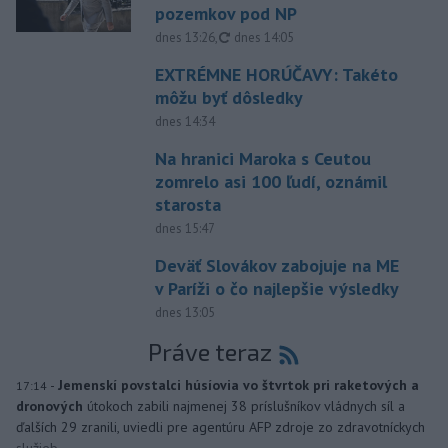
pozemkov pod NP
aktualizované
dnes 13:26
,
dnes 14:05
EXTRÉMNE HORÚČAVY: Takéto
môžu byť dôsledky
dnes 14:34
Na hranici Maroka s Ceutou
zomrelo asi 100 ľudí, oznámil
starosta
dnes 15:47
Deväť Slovákov zabojuje na ME
v Paríži o čo najlepšie výsledky
dnes 13:05
Práve teraz
-
Jemenskí povstalci húsíovia vo štvrtok pri raketových a
17:14
dronových
útokoch zabili najmenej 38 príslušníkov vládnych síl a
ďalších 29 zranili, uviedli pre agentúru AFP zdroje zo zdravotníckych