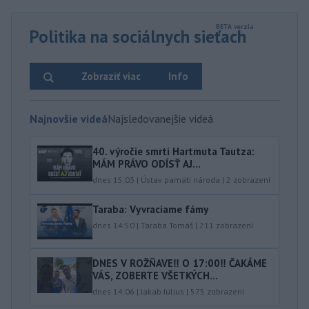
Politika na sociálnych sieťach
Zobraziť viac
Info
Najnovšie videá
Najsledovanejšie videá
40.⁠ ⁠výročie smrti Hartmuta Tautza:
MÁM PRÁVO ODÍSŤ AJ...
dnes 15:03
|
Ústav pamäti národa
|
2
zobrazení
Taraba: Vyvraciame fámy
dnes 14:50
|
Taraba Tomáš
|
211
zobrazení
DNES V ROŽŇAVE‼️ O 17:00‼️ ČAKÁME
VÁS, ZOBERTE VŠETKÝCH...
dnes 14:06
|
Jakab Július
|
575
zobrazení