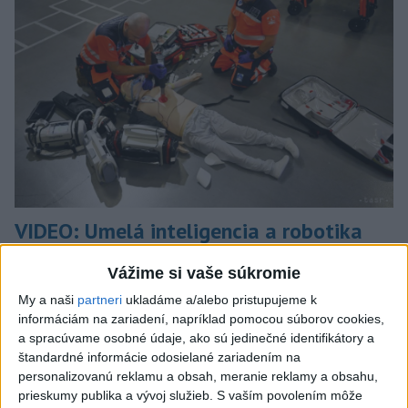
VIDEO: Umelá inteligencia a robotika
pomáhajú už aj záchranárom
Vážime si vaše súkromie
Robotika zahŕňa prístroj na mechanické kompresie hrudníka,
My a naši
partneri
ukladáme a/alebo pristupujeme k
hydraulické nosidlá, ktoré pomáhajú záchranárom
informáciám na zariadení, napríklad pomocou súborov cookies,
odtransportovať pacienta a premiestniť ho na miesto, kam
a spracúvame osobné údaje, ako sú jedinečné identifikátory a
potrebujú, a ďalšie pomôcky.
štandardné informácie odosielané zariadením na
dnes 12:31
personalizovanú reklamu a obsah, meranie reklamy a obsahu,
prieskumy publika a vývoj služieb.
S vaším povolením môže