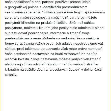
Slovensko
naša spoločnosť a naši partneri používať presné údaje
o geografickej polohe a identifikáciu prostredníctvom
Rezort vnútra reaguje na kritiku pri
skenovania zariadenia. Súhlas s vyššie uvedeným spracúvaním
modernizácii dopravných kamier
zo strany našej spoločnosti a našich 824 partnerov môžete
poskytnúť kliknutím na príslušné tlačidlo. Skôr než súhlas
dnes 16:58
poskytnete, môžete kliknutím jeho poskytnutie odmietnuť alebo
si preštudovať podrobnejšie informácie a zmeniť svoje
SKSaPA žiada kompenzáciu pre sestry v ADOS pre sťažené
prednostné nastavenia.
Zoberte na vedomie, že na niektoré
podmienky
formy spracúvania vašich osobných údajov nepotrebujeme váš
súhlas, proti takémuto spracovaniu však máte právo namietať.
Výstava vo Varšave približuje slovenské ornamenty očami
Vaše prednostné nastavenia sa budú vzťahovať len na túto
detí z Poľska
webovú lokalitu. Svoje nastavenia môžete kedykoľvek zmeniť
alebo svoj súhlas odvolať návratom na túto webovú stránku
EK posudzuje obavy týkajúce sa uznesení k zonáciám
kliknutím na tlačidlo „Ochrana osobných údajov“ v dolnej časti
národných parkov
stránky.
Zahraničie
Povstalci v Jemene pri útokoch zabili
desiatky vojakov, mnoho zranili
dnes 17:18