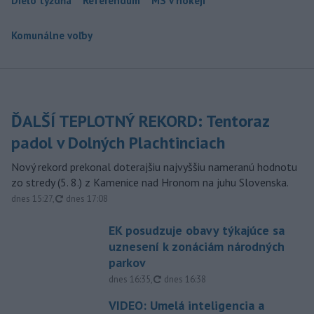
Dielo týždňa
Referendum
MS v hokeji
Komunálne voľby
ĎALŠÍ TEPLOTNÝ REKORD: Tentoraz
padol v Dolných Plachtinciach
Nový rekord prekonal doterajšiu najvyššiu nameranú hodnotu
zo stredy (5. 8.) z Kamenice nad Hronom na juhu Slovenska.
aktualizované
dnes 15:27
,
dnes 17:08
EK posudzuje obavy týkajúce sa
uznesení k zonáciám národných
parkov
aktualizované
dnes 16:35
,
dnes 16:38
VIDEO: Umelá inteligencia a