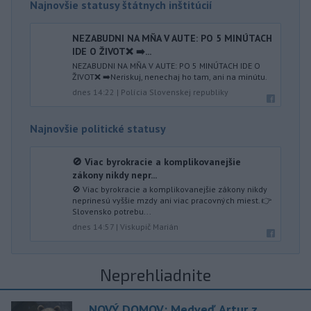
Najnovšie statusy štátnych inštitúcií
NEZABUDNI NA MŇA V AUTE: PO 5 MINÚTACH
IDE O ŽIVOT❌ ➡️...
NEZABUDNI NA MŇA V AUTE: PO 5 MINÚTACH IDE O
ŽIVOT❌ ➡️Neriskuj, nenechaj ho tam, ani na minútu.
dnes 14:22
|
Polícia Slovenskej republiky
Najnovšie politické statusy
🚫 Viac byrokracie a komplikovanejšie
zákony nikdy nepr...
🚫 Viac byrokracie a komplikovanejšie zákony nikdy
neprinesú vyššie mzdy ani viac pracovných miest. 👉
Slovensko potrebu...
dnes 14:57
|
Viskupič Marián
Neprehliadnite
NOVÝ DOMOV: Medveď Artur z