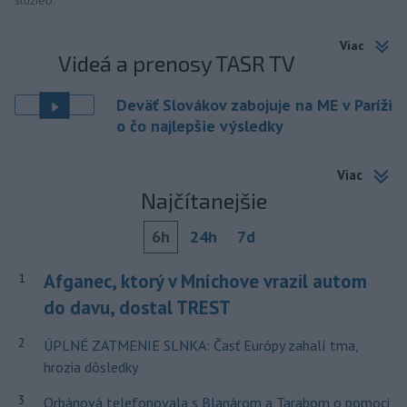
služieb.
Viac
Videá a prenosy TASR TV
Deväť Slovákov zabojuje na ME v Paríži
o čo najlepšie výsledky
Viac
Najčítanejšie
6h
24h
7d
Afganec, ktorý v Mníchove vrazil autom
1
do davu, dostal TREST
2
ÚPLNÉ ZATMENIE SLNKA: Časť Európy zahalí tma,
hrozia dôsledky
3
Orbánová telefonovala s Blanárom a Tarabom o pomoci