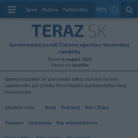
33
°C
Index
Šport
Počasie
Publicistika
Slovensko
Zahranič
TERAZ
.SK
Spravodajský portál Tlačovej agentúry Slovenskej
republiky
Štvrtok
6. august 2026
Meniny má
Jozefína
Úprimne ľutujeme, že sme nenašli odkaz na ktorý ste boli
nasmerovaní, ale stránka ktorú hľadáte pravdepodobne nikdy
neexistovala
Aktuálne témy:
Kvízy
Podcasty
Rok Ľ.Štúra
Turizmus
Cestovanie
Rok dobrovoľníctva