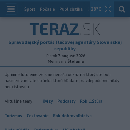
28
°C
Index
Šport
Počasie
Publicistika
Slovensko
Zahranič
TERAZ
.SK
Spravodajský portál Tlačovej agentúry Slovenskej
republiky
Piatok
7. august 2026
Meniny má
Štefánia
Úprimne ľutujeme, že sme nenašli odkaz na ktorý ste boli
nasmerovaní, ale stránka ktorú hľadáte pravdepodobne nikdy
neexistovala
Aktuálne témy:
Kvízy
Podcasty
Rok Ľ.Štúra
Turizmus
Cestovanie
Rok dobrovoľníctva