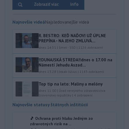
Zobraziť viac
Info
Najnovšie videá
Najsledovanejšie videá
R. BESTRO: KEĎ NAĎOVI UŽ ÚPLNE
PREPÍNA - NA JEHO ZMLUVÁ...
dnes 14:51
|
Smer - SSD
|
1126
zobrazení
‼️DUNAJSKÁ STREDA‼️dnes o 17.00 na
Námestí Jehudu Aszad...
dnes 13:28
|
Jakab Július
|
1143
zobrazení
Top tip na leto: Maliny a melóny
dnes 11:00
|
Úrad verejného zdravotníctva
Slovenskej republiky
|
4
zobrazení
Najnovšie statusy štátnych inštitúcií
🎵 Ochrana proti hluku Jedným zo
zdravotných rizík na ...