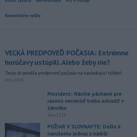
Dielo týždňa
Referendum
MS v hokeji
Komunálne voľby
VEĽKÁ PREDPOVEĎ POČASIA: Extrémne
horúčavy ustúpili. Alebo žeby nie?
Teraz.sk prináša predpoveď počasia na nasledujúci týždeň.
dnes 16:00
Prezident: Násilie páchané pre
rasovú nenávisť treba odsúdiť v
zárodku
dnes 12:33
POŽIAR V SLOVNAFTE: Došlo k
narušeniu jednej z nádrží