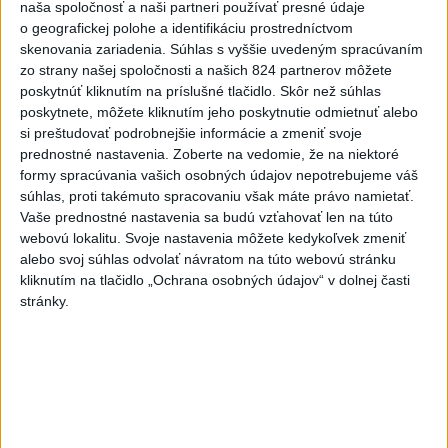
naša spoločnosť a naši partneri používať presné údaje
dnes 16:37
o geografickej polohe a identifikáciu prostredníctvom
skenovania zariadenia. Súhlas s vyššie uvedeným spracúvaním
O jedného prevádzača menej: Prispela k tomu aj slovenská
zo strany našej spoločnosti a našich 824 partnerov môžete
polícia
poskytnúť kliknutím na príslušné tlačidlo. Skôr než súhlas
poskytnete, môžete kliknutím jeho poskytnutie odmietnuť alebo
POŽIAR V SLOVNAFTE: Došlo k narušeniu jednej z nádrží
si preštudovať podrobnejšie informácie a zmeniť svoje
prednostné nastavenia.
Zoberte na vedomie, že na niektoré
formy spracúvania vašich osobných údajov nepotrebujeme váš
Rezort vnútra požiada NBÚ o nezávislé posúdenie radarov
súhlas, proti takémuto spracovaniu však máte právo namietať.
Vaše prednostné nastavenia sa budú vzťahovať len na túto
webovú lokalitu. Svoje nastavenia môžete kedykoľvek zmeniť
Zahraničie
alebo svoj súhlas odvolať návratom na túto webovú stránku
kliknutím na tlačidlo „Ochrana osobných údajov“ v dolnej časti
Saudská Arábia odmieta jadrové
stránky.
ambície v súvislosti s obrannou
dohodou
dnes 16:53
Španielsko vyzvalo Taliansko na obnovenie schengenského
režimu