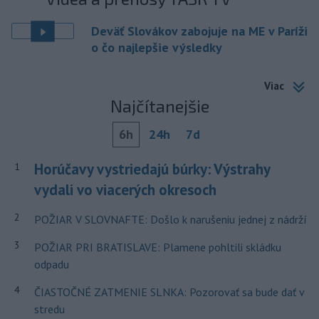
Deväť Slovákov zabojuje na ME v Paríži
o čo najlepšie výsledky
Viac
Najčítanejšie
6h
24h
7d
Horúčavy vystriedajú búrky: Výstrahy
1
vydali vo viacerých okresoch
2
POŽIAR V SLOVNAFTE: Došlo k narušeniu jednej z nádrží
3
POŽIAR PRI BRATISLAVE: Plamene pohltili skládku
odpadu
4
ČIASTOČNÉ ZATMENIE SLNKA: Pozorovať sa bude dať v
stredu