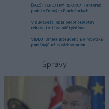
ĎALŠÍ TEPLOTNÝ REKORD: Tentoraz
padol v Dolných Plachtinciach
V Budapešti opäť padol teplotný
rekord, tretí za päť týždňov
VIDEO: Umelá inteligencia a robotika
pomáhajú už aj záchranárom
Správy