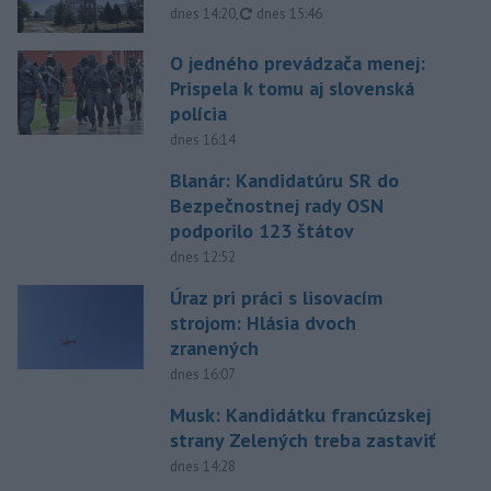
aktualizované
dnes 14:20
,
dnes 15:46
O jedného prevádzača menej:
Prispela k tomu aj slovenská
polícia
dnes 16:14
Blanár: Kandidatúru SR do
Bezpečnostnej rady OSN
podporilo 123 štátov
dnes 12:52
Úraz pri práci s lisovacím
strojom: Hlásia dvoch
zranených
dnes 16:07
Musk: Kandidátku francúzskej
strany Zelených treba zastaviť
dnes 14:28