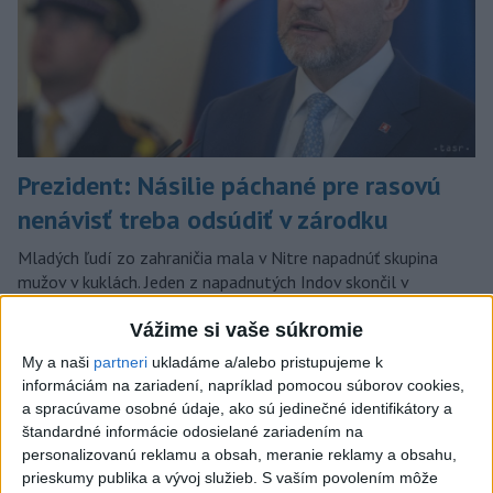
Prezident: Násilie páchané pre rasovú
nenávisť treba odsúdiť v zárodku
Mladých ľudí zo zahraničia mala v Nitre napadnúť skupina
mužov v kuklách. Jeden z napadnutých Indov skončil v
nemocnici, kde sa podrobil operácii.
Vážime si vaše súkromie
dnes 12:33
My a naši
partneri
ukladáme a/alebo pristupujeme k
Slovensko
informáciám na zariadení, napríklad pomocou súborov cookies,
a spracúvame osobné údaje, ako sú jedinečné identifikátory a
Rezort školstva pomôže
štandardné informácie odosielané zariadením na
samosprávam s určovaním školských
personalizovanú reklamu a obsah, meranie reklamy a obsahu,
obvodov
prieskumy publika a vývoj služieb.
S vaším povolením môže