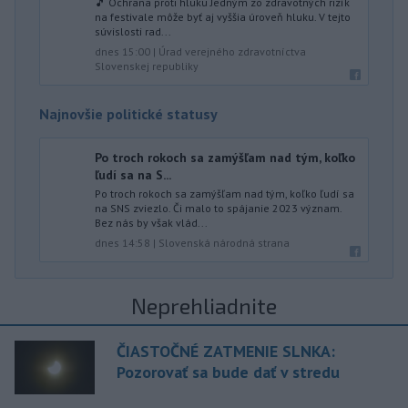
🎵 Ochrana proti hluku Jedným zo zdravotných rizík
na festivale môže byť aj vyššia úroveň hluku. V tejto
súvislosti rad...
dnes 15:00
|
Úrad verejného zdravotníctva
Slovenskej republiky
Najnovšie politické statusy
Po troch rokoch sa zamýšľam nad tým, koľko
ľudí sa na S...
Po troch rokoch sa zamýšľam nad tým, koľko ľudí sa
na SNS zviezlo. Či malo to spájanie 2023 význam.
Bez nás by však vlád...
dnes 14:58
|
Slovenská národná strana
Neprehliadnite
ČIASTOČNÉ ZATMENIE SLNKA:
Pozorovať sa bude dať v stredu