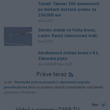
Tomáš: Takmer 200 domácností
po búrkach dostane pomoc za
250.000 eur
dnes 12:53
Slováci získali vo Vichy bronz,
Lacko: Rastú talentovaní hráči
dnes 15:51
Abrahamová získala bronz v K1,
Záhorská piata
aktualizované
dnes 16:08
,
dnes 16:10
Práve teraz
-
Slovenská polícia prispela k objasneniu prípadu
16:08
prevádzačstva,
ktorý sa podarilo ukončiť právoplatným odsúdením
páchateľa v Maďarsku.
Viac
Videá a prenosy TASR TV