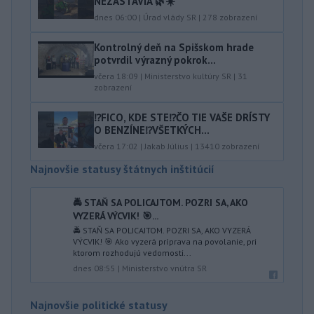
NEZASTAVIA 🌿☀️
dnes 06:00
|
Úrad vlády SR
|
278
zobrazení
Kontrolný deň na Spišskom hrade
potvrdil výrazný pokrok...
včera 18:09
|
Ministerstvo kultúry SR
|
31
zobrazení
⁉️FICO, KDE STE⁉️ČO TIE VAŠE DRÍSTY
O BENZÍNE⁉️VŠETKÝCH...
včera 17:02
|
Jakab Július
|
13410
zobrazení
Najnovšie statusy štátnych inštitúcií
🚔 STAŇ SA POLICAJTOM. POZRI SA, AKO
VYZERÁ VÝCVIK! 🎯...
🚔 STAŇ SA POLICAJTOM. POZRI SA, AKO VYZERÁ
VÝCVIK! 🎯 Ako vyzerá príprava na povolanie, pri
ktorom rozhodujú vedomosti...
dnes 08:55
|
Ministerstvo vnútra SR
Najnovšie politické statusy