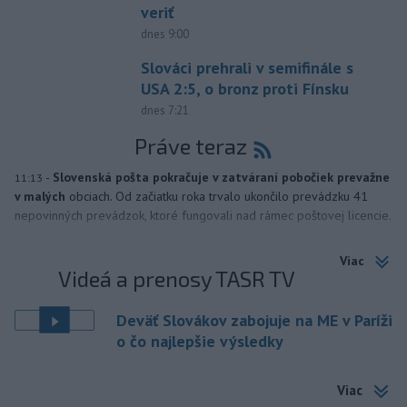
veriť
dnes 9:00
Slováci prehrali v semifinále s
USA 2:5, o bronz proti Fínsku
dnes 7:21
Práve teraz
-
Slovenská pošta pokračuje v zatváraní pobočiek prevažne
11:13
v malých
obciach. Od začiatku roka trvalo ukončilo prevádzku 41
nepovinných prevádzok, ktoré fungovali nad rámec poštovej licencie.
Viac
Videá a prenosy TASR TV
Deväť Slovákov zabojuje na ME v Paríži
o čo najlepšie výsledky
Viac