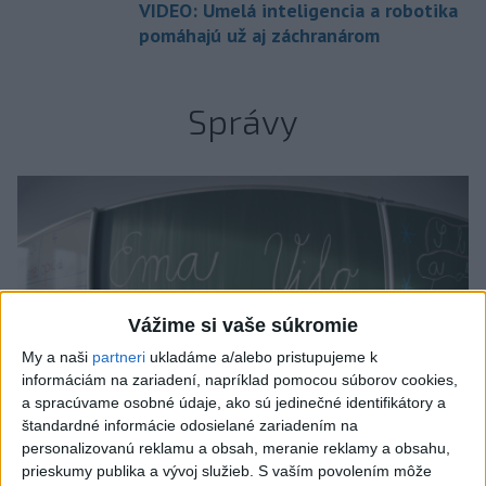
VIDEO: Umelá inteligencia a robotika
pomáhajú už aj záchranárom
Správy
Vážime si vaše súkromie
My a naši
partneri
ukladáme a/alebo pristupujeme k
informáciám na zariadení, napríklad pomocou súborov cookies,
a spracúvame osobné údaje, ako sú jedinečné identifikátory a
štandardné informácie odosielané zariadením na
personalizovanú reklamu a obsah, meranie reklamy a obsahu,
prieskumy publika a vývoj služieb.
S vaším povolením môže