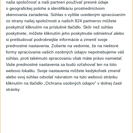
naša spoločnosť a naši partneri používať presné údaje
Od septembra sa AI gramotnosť stane
o geografickej polohe a identifikáciu prostredníctvom
súčasťou vzdelávania na ZŠ
skenovania zariadenia. Súhlas s vyššie uvedeným spracúvaním
zo strany našej spoločnosti a našich 824 partnerov môžete
Žiaci sa budú podľa ministerstva učiť rozumieť tomu, ako AI
poskytnúť kliknutím na príslušné tlačidlo. Skôr než súhlas
funguje, kde sú jej limity, aj to, ako si budovať zdravý vzťah k
poskytnete, môžete kliknutím jeho poskytnutie odmietnuť alebo
technológiám.
si preštudovať podrobnejšie informácie a zmeniť svoje
dnes 10:53
prednostné nastavenia.
Zoberte na vedomie, že na niektoré
formy spracúvania vašich osobných údajov nepotrebujeme váš
Slovensko
súhlas, proti takémuto spracovaniu však máte právo namietať.
Vaše prednostné nastavenia sa budú vzťahovať len na túto
Dielo týždňa SNG: Za(k)liate peniaze
webovú lokalitu. Svoje nastavenia môžete kedykoľvek zmeniť
- liatie od Miloša Boďu
alebo svoj súhlas odvolať návratom na túto webovú stránku
kliknutím na tlačidlo „Ochrana osobných údajov“ v dolnej časti
dnes 10:18
stránky.
Klimatológ: Zeleň môže významným spôsobom
ovplyvňovať klímu miest
Pamiatkári: Projekty obnovy sa môžu uchádzať o ocenenie