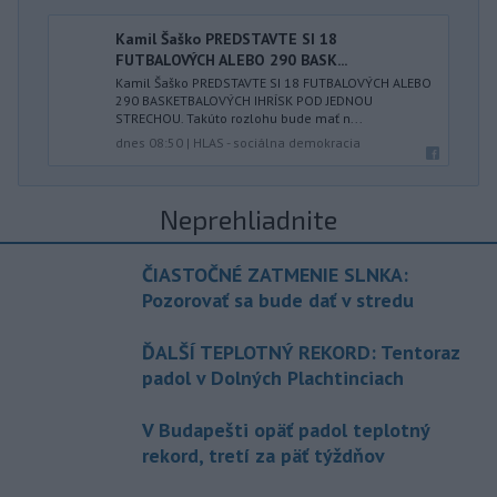
Kamil Šaško PREDSTAVTE SI 18
FUTBALOVÝCH ALEBO 290 BASK...
Kamil Šaško PREDSTAVTE SI 18 FUTBALOVÝCH ALEBO
290 BASKETBALOVÝCH IHRÍSK POD JEDNOU
STRECHOU. Takúto rozlohu bude mať n...
dnes 08:50
|
HLAS - sociálna demokracia
Neprehliadnite
ČIASTOČNÉ ZATMENIE SLNKA:
Pozorovať sa bude dať v stredu
ĎALŠÍ TEPLOTNÝ REKORD: Tentoraz
padol v Dolných Plachtinciach
V Budapešti opäť padol teplotný
rekord, tretí za päť týždňov