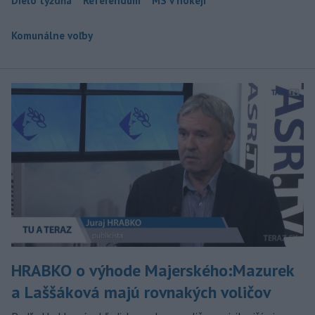
Dielo týždňa
Referendum
MS v hokeji
Komunálne voľby
HRABKO o výhode Majerského:Mazurek
a Laššáková majú rovnakých voličov