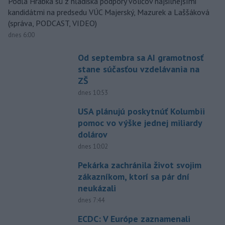
Podľa Hrabka sú z hľadiska podpory voličov najsilnejšími
kandidátmi na predsedu VÚC Majerský, Mazurek a Laššáková
(správa, PODCAST, VIDEO)
dnes 6:00
Od septembra sa AI gramotnosť
stane súčasťou vzdelávania na
ZŠ
dnes 10:53
USA plánujú poskytnúť Kolumbii
pomoc vo výške jednej miliardy
dolárov
dnes 10:02
Pekárka zachránila život svojim
zákazníkom, ktorí sa pár dní
neukázali
dnes 7:44
ECDC: V Európe zaznamenali