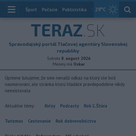
29
°C
Index
Šport
Počasie
Publicistika
Slovensko
Zahranič
TERAZ
.SK
Spravodajský portál Tlačovej agentúry Slovenskej
republiky
Sobota
8. august 2026
Meniny má
Oskar
Úprimne ľutujeme, že sme nenašli odkaz na ktorý ste boli
nasmerovaní, ale stránka ktorú hľadáte pravdepodobne nikdy
neexistovala
Aktuálne témy:
Kvízy
Podcasty
Rok Ľ.Štúra
Turizmus
Cestovanie
Rok dobrovoľníctva