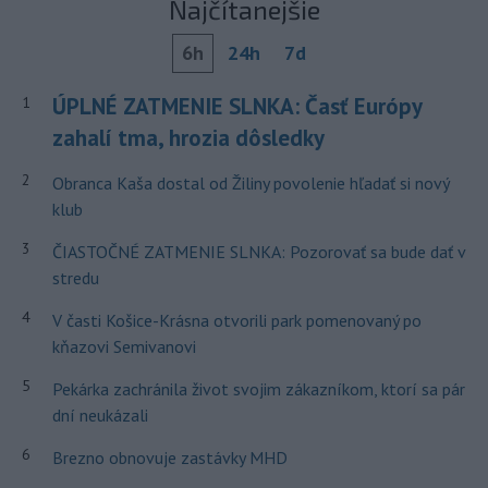
Najčítanejšie
6h
24h
7d
ÚPLNÉ ZATMENIE SLNKA: Časť Európy
1
zahalí tma, hrozia dôsledky
2
Obranca Kaša dostal od Žiliny povolenie hľadať si nový
klub
3
ČIASTOČNÉ ZATMENIE SLNKA: Pozorovať sa bude dať v
stredu
4
V časti Košice-Krásna otvorili park pomenovaný po
kňazovi Semivanovi
5
Pekárka zachránila život svojim zákazníkom, ktorí sa pár
dní neukázali
6
Brezno obnovuje zastávky MHD