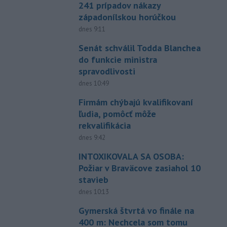
241 prípadov nákazy
západonílskou horúčkou
dnes 9:11
Senát schválil Todda Blanchea
do funkcie ministra
spravodlivosti
dnes 10:49
Firmám chýbajú kvalifikovaní
ľudia, pomôcť môže
rekvalifikácia
dnes 9:42
INTOXIKOVALA SA OSOBA:
Požiar v Braväcove zasiahol 10
stavieb
dnes 10:13
Gymerská štvrtá vo finále na
400 m: Nechcela som tomu