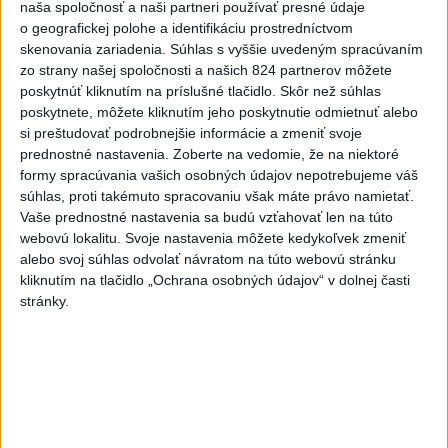
naša spoločnosť a naši partneri používať presné údaje
Polícia upozorňuje seniorov na
o geografickej polohe a identifikáciu prostredníctvom
nekalé praktiky podvodníkov
skenovania zariadenia. Súhlas s vyššie uvedeným spracúvaním
včera 19:25
zo strany našej spoločnosti a našich 824 partnerov môžete
poskytnúť kliknutím na príslušné tlačidlo. Skôr než súhlas
Erik Tomáš: Ak si I. Korčok založí živnosť, nebude to správne
poskytnete, môžete kliknutím jeho poskytnutie odmietnuť alebo
si preštudovať podrobnejšie informácie a zmeniť svoje
prednostné nastavenia.
Zoberte na vedomie, že na niektoré
Aktuálne je dočasne zatvorených 63 pôšt, všetky majú
formy spracúvania vašich osobných údajov nepotrebujeme váš
otvoriť do 30.9.
súhlas, proti takémuto spracovaniu však máte právo namietať.
Vaše prednostné nastavenia sa budú vzťahovať len na túto
Šaško chce v krátkom čase predstaviť riešenie pre
webovú lokalitu. Svoje nastavenia môžete kedykoľvek zmeniť
záchrankový tender
alebo svoj súhlas odvolať návratom na túto webovú stránku
kliknutím na tlačidlo „Ochrana osobných údajov“ v dolnej časti
Zahraničie
stránky.
Pentagón požiadal zbrojársky
priemysel, aby urýchlil výrobu zbraní
včera 21:06
Trump: Ekonomická situácia v Iráne je veľmi zlá