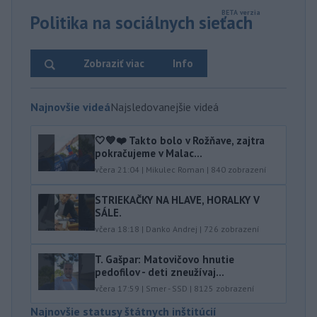
Politika na sociálnych sieťach
Zobraziť viac
Info
Najnovšie videá
Najsledovanejšie videá
🤍💙❤️ Takto bolo v Rožňave, zajtra
pokračujeme v Malac...
včera 21:04
|
Mikulec Roman
|
840
zobrazení
STRIEKAČKY NA HLAVE, HORALKY V
SÁLE.
včera 18:18
|
Danko Andrej
|
726
zobrazení
T. Gašpar: Matovičovo hnutie
pedofilov - deti zneužívaj...
včera 17:59
|
Smer - SSD
|
8125
zobrazení
Najnovšie statusy štátnych inštitúcií