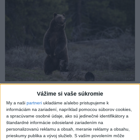
ÚTOK MEDVEĎA: V Turanoch pri zjazde z
Vážime si vaše súkromie
D1 našli zraneného muža
My a naši
partneri
ukladáme a/alebo pristupujeme k
Charakter zranení nasvedčuje možnému útoku medveďa.
informáciám na zariadení, napríklad pomocou súborov cookies,
a spracúvame osobné údaje, ako sú jedinečné identifikátory a
aktualizované
včera 19:41
,
včera 20:00
štandardné informácie odosielané zariadením na
personalizovanú reklamu a obsah, meranie reklamy a obsahu,
Slovensko
prieskumy publika a vývoj služieb.
S vaším povolením môže