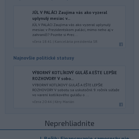
JÚL V PALÁCI Zaujíma vás ako vyzeral
uplynulý mesiac v...
JÚL V PALÁCI Zaujíma vás ako vyzeral uplynulý
mesiac v Prezidentskom paláci, mimo neho aj v
zahraničí? Pozrite si #rec...
včera 18:41
|
Kancelária prezidenta SR
Najnovšie politické statusy
VÝBORNÝ KOTLÍKOVÝ GULÁŠ A EŠTE LEPŠIE
ROZHOVORY V sobo...
VÝBORNÝ KOTLÍKOVÝ GULÁŠ A EŠTE LEPŠIE
ROZHOVORY V sobotu sa uskutočnil 9. ročník súťaže
vo varení kotlíkového gulášu o ...
včera 20:44
|
Kéry Marián
Neprehliadnite
J. Božik: Financovanie samospráv nie