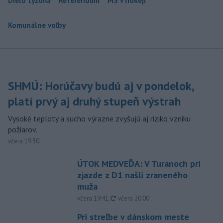
Dielo týždňa
Referendum
MS v hokeji
Komunálne voľby
SHMÚ: Horúčavy budú aj v pondelok,
platí prvý aj druhý stupeň výstrah
Vysoké teploty a sucho výrazne zvyšujú aj riziko vzniku
požiarov.
včera 19:30
ÚTOK MEDVEĎA: V Turanoch pri
zjazde z D1 našli zraneného
muža
aktualizované
včera 19:41
,
včera 20:00
Pri streľbe v dánskom meste