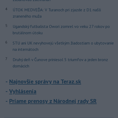
4
ÚTOK MEDVEĎA: V Turanoch pri zjazde z D1 našli
zraneného muža
5
Ugandský futbalista Owori zomrel vo veku 27 rokov po
brutálnom útoku
6
STU ani UK nevyhovejú všetkým žiadostiam o ubytovanie
na internátoch
7
Druhý deň v Čunove priniesol 5 triumfov a jeden bronz
domácich
Najnovšie správy na Teraz.sk
Vyhlásenia
Priame prenosy z Národnej rady SR