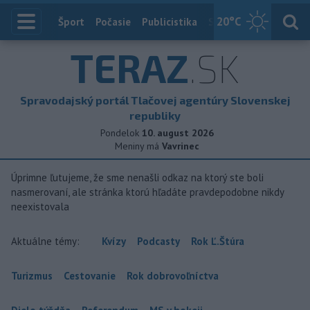
20
°C
Index
Šport
Počasie
Publicistika
Slovensko
Zahranič
TERAZ
.SK
Spravodajský portál Tlačovej agentúry Slovenskej
republiky
Pondelok
10. august 2026
Meniny má
Vavrinec
Úprimne ľutujeme, že sme nenašli odkaz na ktorý ste boli
nasmerovaní, ale stránka ktorú hľadáte pravdepodobne nikdy
neexistovala
Aktuálne témy:
Kvízy
Podcasty
Rok Ľ.Štúra
Turizmus
Cestovanie
Rok dobrovoľníctva