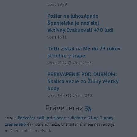
včera 19:29
Požiar na juhozápade
Španielska je naďalej
aktívny.Evakuovali 470 ľudí
včera 16:11
Tóth získal na ME do 23 rokov
striebro v trape
aktualizované
včera 21:22
,
včera 21:45
PREKVAPENIE POD DUBŇOM:
Skalica vezie zo Žiliny všetky
body
aktualizované
včera 19:00
,
včera 20:10
Práve teraz
-
Podvečer našli pri zjazde z diaľnice D1 na Turany
19:50
zraneného
42-ročného muža. Charakter zranení nasvedčuje
možnému útoku medveďa.