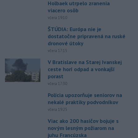
Holbaek utrpelo zranenia
viacero osôb
včera 19:10
ŠTÚDIA: Európa nie je
dostatočne pripravená na ruské
dronové útoky
včera 17:15
V Bratislave na Starej Ivanskej
ceste horí odpad a vonkajší
porast
včera 17:30
Polícia upozorňuje seniorov na
nekalé praktiky podvodníkov
včera 19:25
Viac ako 200 hasičov bojuje s
novým lesným požiarom na
juhu Francúzska