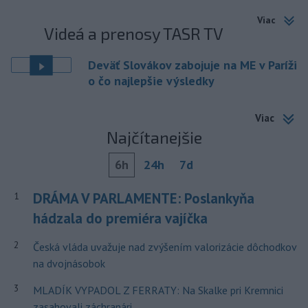
Viac
Videá a prenosy TASR TV
Deväť Slovákov zabojuje na ME v Paríži
o čo najlepšie výsledky
Viac
Najčítanejšie
6h
24h
7d
DRÁMA V PARLAMENTE: Poslankyňa
1
hádzala do premiéra vajíčka
2
Česká vláda uvažuje nad zvýšením valorizácie dôchodkov
na dvojnásobok
3
MLADÍK VYPADOL Z FERRATY: Na Skalke pri Kremnici
zasahovali záchranári