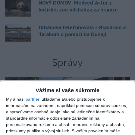
NOVÝ DOMOV: Medveď Artur z
košickej zoo odchádza za hranice
Orbánová telefonovala s Blanárom a
Tarabom o pomoci na Dunaji
Správy
Vážime si vaše súkromie
My a naši
partneri
ukladáme a/alebo pristupujeme k
informáciám na zariadení, napríklad pomocou súborov cookies,
a spracúvame osobné údaje, ako sú jedinečné identifikátory a
štandardné informácie odosielané zariadením na
personalizovanú reklamu a obsah, meranie reklamy a obsahu,
prieskumy publika a vývoj služieb.
S vaším povolením môže