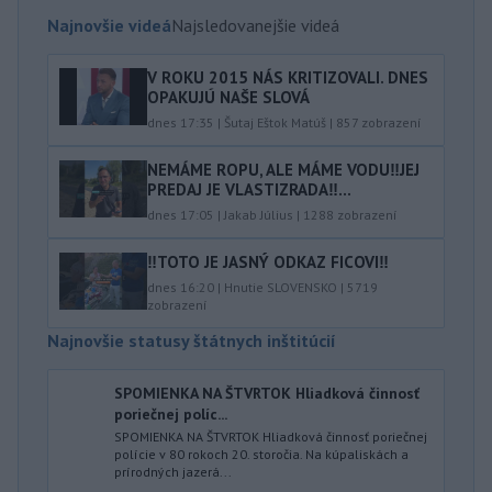
Najnovšie videá
Najsledovanejšie videá
V ROKU 2015 NÁS KRITIZOVALI. DNES
OPAKUJÚ NAŠE SLOVÁ
dnes 17:35
|
Šutaj Eštok Matúš
|
857
zobrazení
NEMÁME ROPU, ALE MÁME VODU‼️JEJ
PREDAJ JE VLASTIZRADA‼️...
dnes 17:05
|
Jakab Július
|
1288
zobrazení
‼️TOTO JE JASNÝ ODKAZ FICOVI‼️
dnes 16:20
|
Hnutie SLOVENSKO
|
5719
zobrazení
Najnovšie statusy štátnych inštitúcií
SPOMIENKA NA ŠTVRTOK Hliadková činnosť
poriečnej políc...
SPOMIENKA NA ŠTVRTOK Hliadková činnosť poriečnej
polície v 80 rokoch 20. storočia. Na kúpaliskách a
prírodných jazerá...