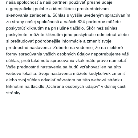
naša spoločnosť a naši partneri používať presné údaje
o geografickej polohe a identifikáciu prostredníctvom
skenovania zariadenia. Súhlas s vyššie uvedeným spracúvaním
zo strany našej spoločnosti a našich 824 partnerov môžete
poskytnúť kliknutím na príslušné tlačidlo. Skôr než súhlas
Na kúpalisku Diakovce UNIKALA LÁTKA,
poskytnete, môžete kliknutím jeho poskytnutie odmietnuť alebo
si preštudovať podrobnejšie informácie a zmeniť svoje
osem ľudí skončilo v nemocnici
prednostné nastavenia.
Zoberte na vedomie, že na niektoré
Na mieste zasahovala aj polícia v súčinnosti s ďalšími
formy spracúvania vašich osobných údajov nepotrebujeme váš
súhlas, proti takémuto spracovaniu však máte právo namietať.
záchrannými zložkami.
Vaše prednostné nastavenia sa budú vzťahovať len na túto
aktualizované
včera 18:23
,
včera 21:38
webovú lokalitu. Svoje nastavenia môžete kedykoľvek zmeniť
alebo svoj súhlas odvolať návratom na túto webovú stránku
Slovensko
kliknutím na tlačidlo „Ochrana osobných údajov“ v dolnej časti
stránky.
ŽSK: VšZP znevýhodnila krajské
nemocnice v porovnaní so
súkromnými
včera 17:57
KDH žiada ministra vnútra o vysvetlenie nákupu kamerových
systémov