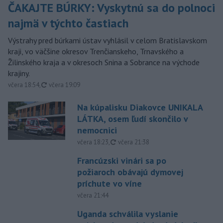
ČAKAJTE BÚRKY: Vyskytnú sa do polnoci
najmä v týchto častiach
Výstrahy pred búrkami ústav vyhlásil v celom Bratislavskom
kraji, vo väčšine okresov Trenčianskeho, Trnavského a
Žilinského kraja a v okresoch Snina a Sobrance na východe
krajiny.
aktualizované
včera 18:54
,
včera 19:09
Na kúpalisku Diakovce UNIKALA
LÁTKA, osem ľudí skončilo v
nemocnici
aktualizované
včera 18:23
,
včera 21:38
Francúzski vinári sa po
požiaroch obávajú dymovej
príchute vo víne
včera 21:44
Uganda schválila vyslanie