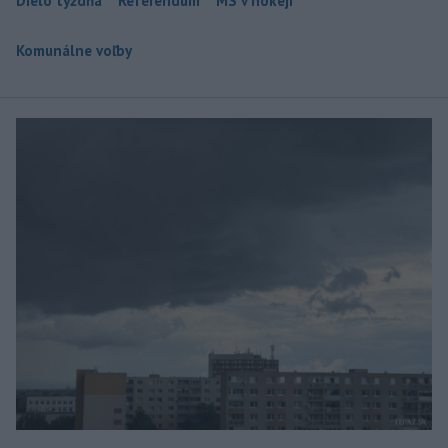
Dielo týždňa
Referendum
MS v hokeji
Komunálne voľby