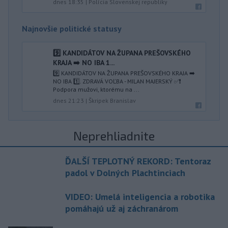
dnes 18:35
|
Polícia Slovenskej republiky
Najnovšie politické statusy
9️⃣ KANDIDÁTOV NA ŽUPANA PREŠOVSKÉHO
KRAJA ➡️ NO IBA 1️...
9️⃣ KANDIDÁTOV NA ŽUPANA PREŠOVSKÉHO KRAJA ➡️
NO IBA 1️⃣. ZDRAVÁ VOĽBA - MILAN MAJERSKÝ ✅️❗️
Podpora mužovi, ktorému na ...
dnes 21:23
|
Škripek Branislav
Neprehliadnite
ĎALŠÍ TEPLOTNÝ REKORD: Tentoraz
padol v Dolných Plachtinciach
VIDEO: Umelá inteligencia a robotika
pomáhajú už aj záchranárom