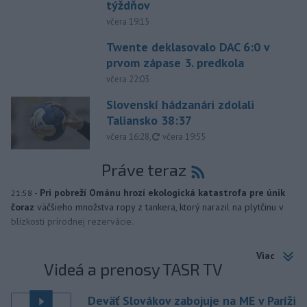
týždňov
včera 19:15
Twente deklasovalo DAC 6:0 v
prvom zápase 3. predkola
včera 22:03
Slovenskí hádzanári zdolali
Taliansko 38:37
aktualizované
včera 16:28
,
včera 19:55
Práve teraz
-
Pri pobreží Ománu hrozí ekologická katastrofa pre únik
21:58
čoraz
väčšieho množstva ropy z tankera, ktorý narazil na plytčinu v
blízkosti prírodnej rezervácie.
Viac
Videá a prenosy TASR TV
Deväť Slovákov zabojuje na ME v Paríži