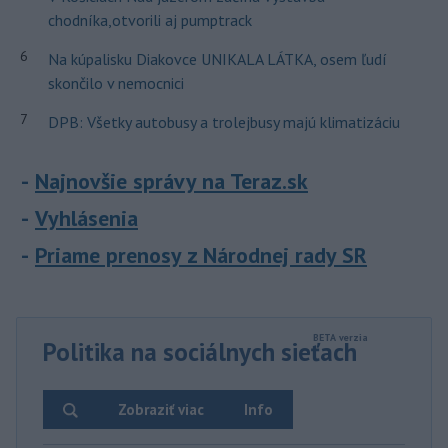
chodníka,otvorili aj pumptrack
6
Na kúpalisku Diakovce UNIKALA LÁTKA, osem ľudí
skončilo v nemocnici
7
DPB: Všetky autobusy a trolejbusy majú klimatizáciu
Najnovšie správy na Teraz.sk
Vyhlásenia
Priame prenosy z Národnej rady SR
Politika na sociálnych sieťach
Zobraziť viac
Info