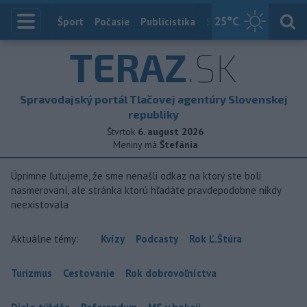
25
°C
Index
Šport
Počasie
Publicistika
Slovensko
Zahranič
TERAZ
.SK
Spravodajský portál Tlačovej agentúry Slovenskej
republiky
Štvrtok
6. august 2026
Meniny má
Štefánia
Úprimne ľutujeme, že sme nenašli odkaz na ktorý ste boli
nasmerovaní, ale stránka ktorú hľadáte pravdepodobne nikdy
neexistovala
Aktuálne témy:
Kvízy
Podcasty
Rok Ľ.Štúra
Turizmus
Cestovanie
Rok dobrovoľníctva