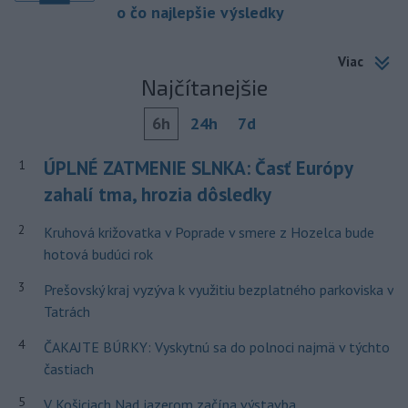
o čo najlepšie výsledky
Viac
Najčítanejšie
6h
24h
7d
ÚPLNÉ ZATMENIE SLNKA: Časť Európy
1
zahalí tma, hrozia dôsledky
2
Kruhová križovatka v Poprade v smere z Hozelca bude
hotová budúci rok
3
Prešovský kraj vyzýva k využitiu bezplatného parkoviska v
Tatrách
4
ČAKAJTE BÚRKY: Vyskytnú sa do polnoci najmä v týchto
častiach
5
V Košiciach Nad jazerom začína výstavba