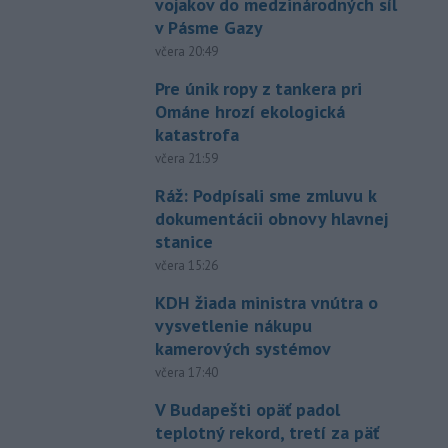
vojakov do medzinárodných síl
v Pásme Gazy
včera 20:49
Pre únik ropy z tankera pri
Ománe hrozí ekologická
katastrofa
včera 21:59
Ráž: Podpísali sme zmluvu k
dokumentácii obnovy hlavnej
stanice
včera 15:26
KDH žiada ministra vnútra o
vysvetlenie nákupu
kamerových systémov
včera 17:40
V Budapešti opäť padol
teplotný rekord, tretí za päť