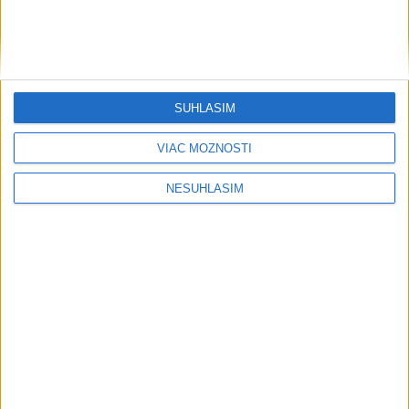
SÚHLASÍM
VIAC MOŽNOSTÍ
....
NESÚHLASÍM