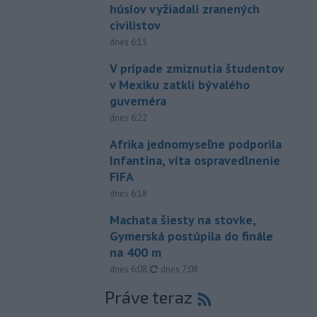
húsíov vyžiadali zranených
civilistov
dnes 6:15
V prípade zmiznutia študentov
v Mexiku zatkli bývalého
guvernéra
dnes 6:22
Afrika jednomyseľne podporila
Infantina, víta ospravedlnenie
FIFA
dnes 6:18
Machata šiesty na stovke,
Gymerská postúpila do finále
na 400 m
aktualizované
dnes 6:08
,
dnes 7:08
Práve teraz