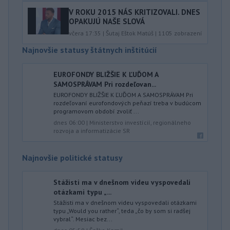
V ROKU 2015 NÁS KRITIZOVALI. DNES
OPAKUJÚ NAŠE SLOVÁ
včera 17:35
|
Šutaj Eštok Matúš
|
1105
zobrazení
Najnovšie statusy štátnych inštitúcií
EUROFONDY BLIŽŠIE K ĽUĎOM A
SAMOSPRÁVAM Pri rozdeľovan...
EUROFONDY BLIŽŠIE K ĽUĎOM A SAMOSPRÁVAM Pri
rozdeľovaní eurofondových peňazí treba v budúcom
programovom období zvoliť ...
dnes 06:00
|
Ministerstvo investícií, regionálneho
rozvoja a informatizácie SR
Najnovšie politické statusy
Stážisti ma v dnešnom videu vyspovedali
otázkami typu „...
Stážisti ma v dnešnom videu vyspovedali otázkami
typu „Would you rather“, teda „čo by som si radšej
vybral“. Mesiac bez...