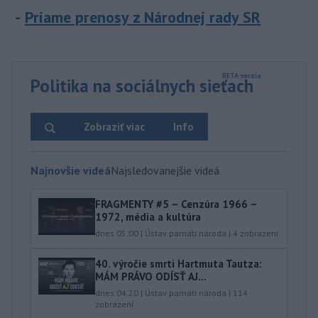
Priame prenosy z Národnej rady SR
Politika na sociálnych sieťach
Zobraziť viac
Info
Najnovšie videá
Najsledovanejšie videá
FRAGMENTY #5 – Cenzúra 1966 –
1972, média a kultúra
dnes 05:00
|
Ústav pamäti národa
|
4
zobrazení
40.⁠ ⁠výročie smrti Hartmuta Tautza:
MÁM PRÁVO ODÍSŤ AJ...
dnes 04:20
|
Ústav pamäti národa
|
114
zobrazení