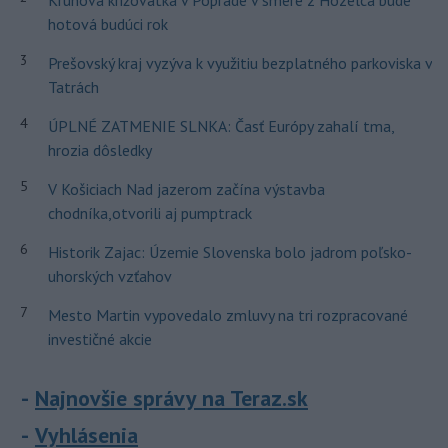
Kruhová križovatka v Poprade v smere z Hozelca bude
hotová budúci rok
3
Prešovský kraj vyzýva k využitiu bezplatného parkoviska v
Tatrách
4
ÚPLNÉ ZATMENIE SLNKA: Časť Európy zahalí tma,
hrozia dôsledky
5
V Košiciach Nad jazerom začína výstavba
chodníka,otvorili aj pumptrack
6
Historik Zajac: Územie Slovenska bolo jadrom poľsko-
uhorských vzťahov
7
Mesto Martin vypovedalo zmluvy na tri rozpracované
investičné akcie
Najnovšie správy na Teraz.sk
Vyhlásenia