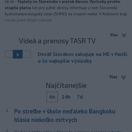
-
Teploty na Slovensku v piatok klesnú. Výstrahy prvého
08:08
stupňa platia
len pre južné okresy. Informuje o tom Slovenský
hydrometeorologický ústav (SHMÚ) na svojom webe. V Košickom kraji
varuje pred silným vetrom.
Viac
Videá a prenosy TASR TV
Deväť Slovákov zabojuje na ME v Paríži
o čo najlepšie výsledky
Viac
Najčítanejšie
6h
24h
7d
Po streľbe v škole neďaleko Bangkoku
1
hlásia niekoľko mŕtvych
2