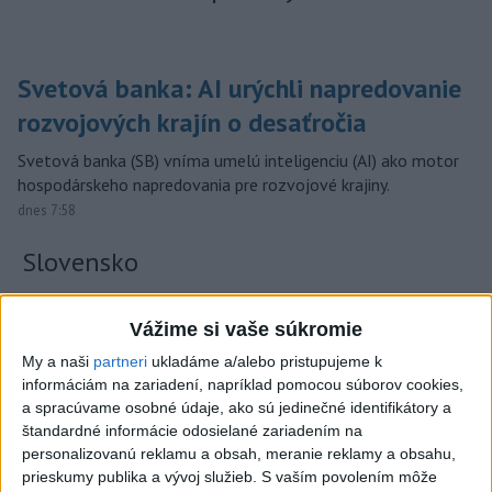
Svetová banka: AI urýchli napredovanie
rozvojových krajín o desaťročia
Svetová banka (SB) vníma umelú inteligenciu (AI) ako motor
hospodárskeho napredovania pre rozvojové krajiny.
dnes 7:58
Slovensko
ŽSK: VšZP znevýhodnila krajské
Vážime si vaše súkromie
nemocnice v porovnaní so
súkromnými
My a naši
partneri
ukladáme a/alebo pristupujeme k
včera 17:57
informáciám na zariadení, napríklad pomocou súborov cookies,
a spracúvame osobné údaje, ako sú jedinečné identifikátory a
KDH žiada ministra vnútra o vysvetlenie nákupu kamerových
štandardné informácie odosielané zariadením na
systémov
personalizovanú reklamu a obsah, meranie reklamy a obsahu,
prieskumy publika a vývoj služieb.
S vaším povolením môže