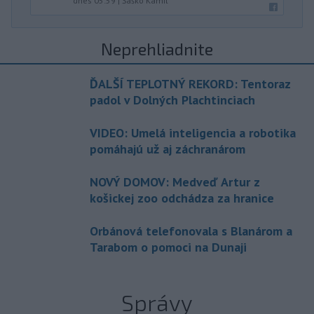
dnes 05:59
|
Šaško Kamil
Neprehliadnite
ĎALŠÍ TEPLOTNÝ REKORD: Tentoraz
padol v Dolných Plachtinciach
VIDEO: Umelá inteligencia a robotika
pomáhajú už aj záchranárom
NOVÝ DOMOV: Medveď Artur z
košickej zoo odchádza za hranice
Orbánová telefonovala s Blanárom a
Tarabom o pomoci na Dunaji
Správy