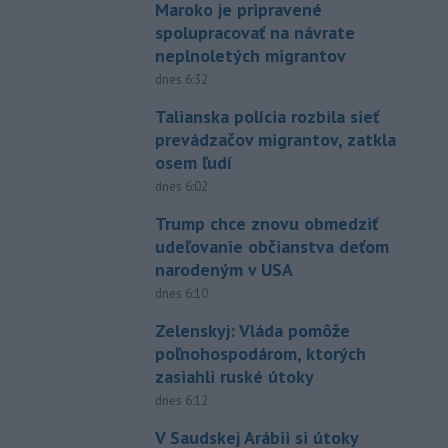
Maroko je pripravené
spolupracovať na návrate
neplnoletých migrantov
dnes 6:32
Talianska polícia rozbila sieť
prevádzačov migrantov, zatkla
osem ľudí
dnes 6:02
Trump chce znovu obmedziť
udeľovanie občianstva deťom
narodeným v USA
dnes 6:10
Zelenskyj: Vláda pomôže
poľnohospodárom, ktorých
zasiahli ruské útoky
dnes 6:12
V Saudskej Arábii si útoky