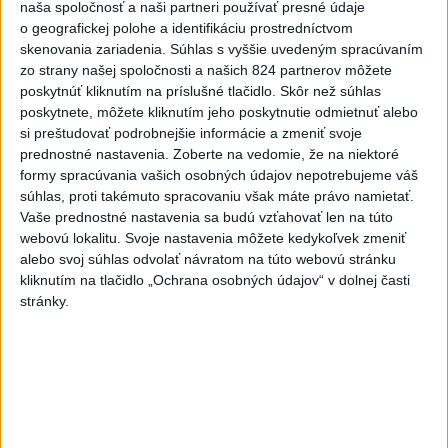
Rezort vnútra reaguje na kritiku pri modernizácii dopravných
naša spoločnosť a naši partneri používať presné údaje
kamier
o geografickej polohe a identifikáciu prostredníctvom
skenovania zariadenia. Súhlas s vyššie uvedeným spracúvaním
SKSaPA žiada kompenzáciu pre sestry v ADOS pre sťažené
zo strany našej spoločnosti a našich 824 partnerov môžete
podmienky
poskytnúť kliknutím na príslušné tlačidlo. Skôr než súhlas
poskytnete, môžete kliknutím jeho poskytnutie odmietnuť alebo
Zahraničie
si preštudovať podrobnejšie informácie a zmeniť svoje
prednostné nastavenia.
Zoberte na vedomie, že na niektoré
formy spracúvania vašich osobných údajov nepotrebujeme váš
Po streľbe v škole neďaleko
súhlas, proti takémuto spracovaniu však máte právo namietať.
Bangkoku hlásia štyroch mŕtvych
Vaše prednostné nastavenia sa budú vzťahovať len na túto
aktualizované
dnes 6:34
,
dnes 8:13
webovú lokalitu. Svoje nastavenia môžete kedykoľvek zmeniť
alebo svoj súhlas odvolať návratom na túto webovú stránku
kliknutím na tlačidlo „Ochrana osobných údajov“ v dolnej časti
Zemetrasenie s magnitúdou 5,8 zasiahlo západ Filipín
stránky.
Japonsko evakuovalo 260.000 ľudí v dôsledku
prichádzajúceho tajfúnu
Maroko je pripravené spolupracovať na návrate neplnoletých
migrantov