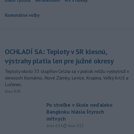
Dielo týždňa
Referendum
MS v hokeji
Komunálne voľby
OCHLADÍ SA: Teploty v SR klesnú,
výstrahy platia len pre južné okresy
Teploty okolo 33 stupňov Celzia sa v piatok môžu vyskytnúť v
okresoch Komárno, Nové Zámky, Levice, Krupina, Veľký Krtíš a
Lučenec.
dnes 8:08
Po streľbe v škole neďaleko
Bangkoku hlásia štyroch
mŕtvych
aktualizované
dnes 6:34
,
dnes 8:13