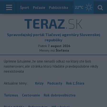
22
°C
Index
Šport
Počasie
Publicistika
Slovensko
Zahranič
TERAZ
.SK
Spravodajský portál Tlačovej agentúry Slovenskej
republiky
Piatok
7. august 2026
Meniny má
Štefánia
Úprimne ľutujeme, že sme nenašli odkaz na ktorý ste boli
nasmerovaní, ale stránka ktorú hľadáte pravdepodobne nikdy
neexistovala
Aktuálne témy:
Kvízy
Podcasty
Rok Ľ.Štúra
Turizmus
Cestovanie
Rok dobrovoľníctva