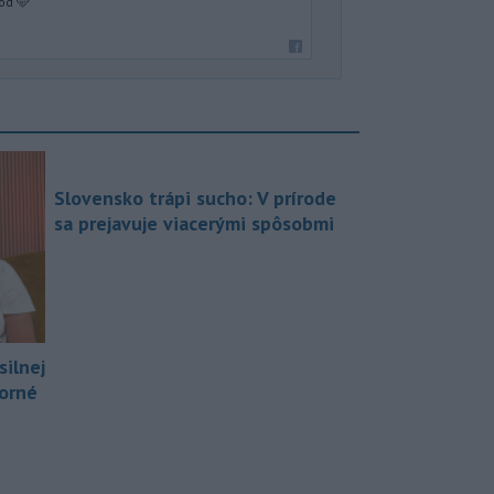
od 🩵
Slovensko trápi sucho: V prírode
sa prejavuje viacerými spôsobmi
silnej
borné