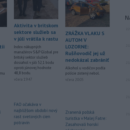
muž.
-
Starosta španielskeho
16:01
N
mesta Ceuta Juan Jesús Vivas v
stredu
požiadal vládu v Madride o
Aktivita v britskom
22
pomoc v súvislosti so stovkami detí,
sektore služieb sa
ZRÁŽKA VLAKU S
ktoré zostali v tejto exkláve po
v júli vrátila k rastu
AUTOM V
minulotýždňovej migračnej vlne.
21
ii
LOZORNE:
Index nákupných
manažérov S&P Global pre
Rušňovodič jej už
-
Teploty v stredu opäť
15:24
britský sektor služieb
prekročili 40 stupňov Celzia na
nedokázal zabrániť
dosiahol v júli 52,1 bodu
21
viacerých
miestach Slovenska.
oproti júnovej hodnote
Alkohol u vodičov podľa
48,8 bodu.
ému
polície zistený nebol.
Viac >
včera 19:47
včera 20:05
21
21
FAO očakáva v
najbližšom období nový
í
Zranená poľská
21
rast svetových cien
turistka v Malej Fatre:
potravín
Zasahovali horskí