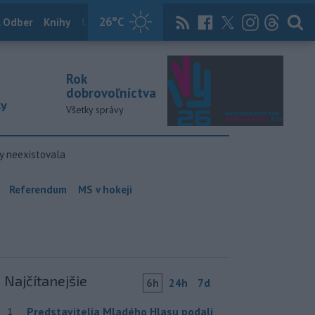
26
°C
 Odber
Knihy
Útulkovo
Magazín
News Now
Archív
TASR
Rok
dobrovoľníctva
ky
Všetky správy
y neexistovala
Referendum
MS v hokeji
Najčítanejšie
6h
24h
7d
Predstavitelia Mladého Hlasu podali
1