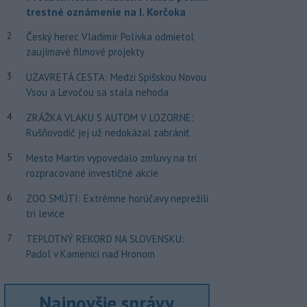
trestné oznámenie na I. Korčoka
2
Český herec Vladimír Polívka odmietol
zaujímavé filmové projekty
3
UZAVRETÁ CESTA: Medzi Spišskou Novou
Vsou a Levočou sa stala nehoda
4
ZRÁŽKA VLAKU S AUTOM V LOZORNE:
Rušňovodič jej už nedokázal zabrániť
5
Mesto Martin vypovedalo zmluvy na tri
rozpracované investičné akcie
6
ZOO SMÚTI: Extrémne horúčavy neprežili
tri levice
7
TEPLOTNÝ REKORD NA SLOVENSKU:
Padol v Kamenici nad Hronom
Najnovšie správy