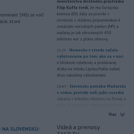
ministerstva životného prostredia
Filip Kuffa tvrdí,
že mu Európska
komisia (EK) dala za pravdu v
nominant SNS) sa voči
súvislosti s vládnou pripomienkou k
ácie, ktoré
zonáciám národných parkov (NP) a
naďalej je tak ohrozených 450
miliónov eur z plánu obnovy.
-
Nemecko v stredu začalo
21:25
vyšetrovanie po tom, ako sa v noci
v
blízkosti vzletovej a pristávacej
dráhy na letisku Lipsko/Halle našiel
dron naložený výbušninami.
-
Slovensko pomáha Maďarsku
20:47
s vodou, pretože naši južní susedia
zápasia s kritickou situáciou na Dunaji a
v hre je aj možné odstavenie jadrovej
elektrárne.
Viac
-
Litovská pohraničná stráž
20:17
Videá a prenosy
 NA SLOVENSKU:
objavila ďalší podzemný tunel,