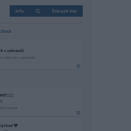
Info
Zobraziť viac
itúcií
ch v zahraničí
ov žijúcich v zahraničí
🤷🏻‍♂️
♂️
dná strana
 východ 🩵