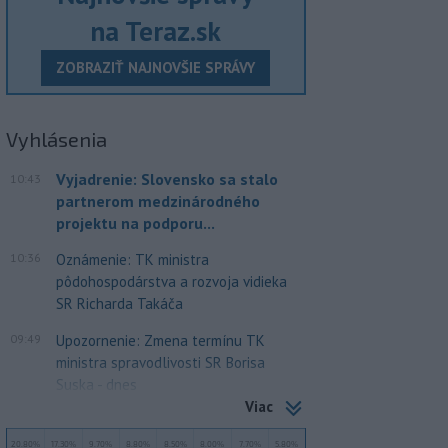
na Teraz.sk
ZOBRAZIŤ NAJNOVŠIE SPRÁVY
Vyhlásenia
Vyjadrenie: Slovensko sa stalo
10:43
partnerom medzinárodného
projektu na podporu...
10:36
Oznámenie: TK ministra
pôdohospodárstva a rozvoja vidieka
SR Richarda Takáča
09:49
Upozornenie: Zmena termínu TK
ministra spravodlivosti SR Borisa
Suska - dnes
Viac