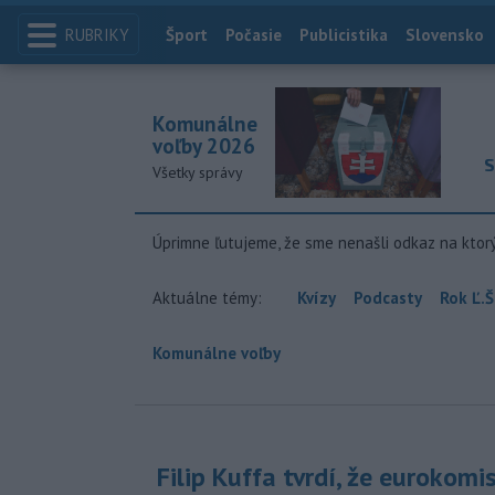
RUBRIKY
Index
Šport
Počasie
Publicistika
Slovensko
Komunálne
voľby 2026
S
Všetky správy
Úprimne ľutujeme, že sme nenašli odkaz na ktor
Aktuálne témy:
Kvízy
Podcasty
Rok Ľ.Š
Komunálne voľby
Filip Kuffa tvrdí, že eurokomi