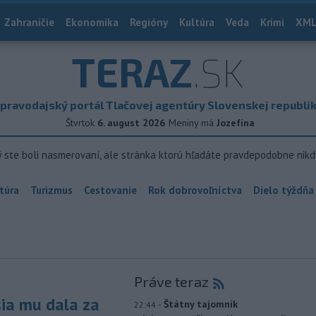
Zahraničie
Ekonomika
Regióny
Kultúra
Veda
Krimi
XML
TERAZ
.SK
pravodajský portál Tlačovej agentúry Slovenskej republi
Štvrtok
6. august 2026
Meniny má
Jozefína
ý ste boli nasmerovaní, ale stránka ktorú hľadáte pravdepodobne nikd
túra
Turizmus
Cestovanie
Rok dobrovoľníctva
Dielo týždňa
Práve teraz
sia mu dala za
-
Štátny tajomník
22:44