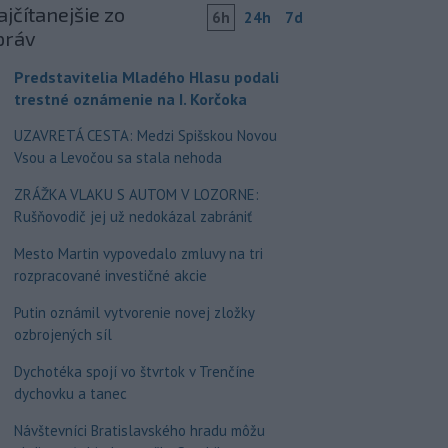
jčítanejšie zo
6h
24h
7d
práv
Predstavitelia Mladého Hlasu podali
trestné oznámenie na I. Korčoka
UZAVRETÁ CESTA: Medzi Spišskou Novou
Vsou a Levočou sa stala nehoda
ZRÁŽKA VLAKU S AUTOM V LOZORNE:
Rušňovodič jej už nedokázal zabrániť
Mesto Martin vypovedalo zmluvy na tri
rozpracované investičné akcie
Putin oznámil vytvorenie novej zložky
ozbrojených síl
Dychotéka spojí vo štvrtok v Trenčíne
dychovku a tanec
Návštevníci Bratislavského hradu môžu