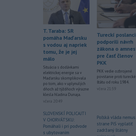
T. Taraba: SR
Tureckí poslanci
pomáha Maďarsku
podporili návrh
s vodou aj napriek
zákona o amnest
tomu, že je jej
pre časť členov
málo
PKK
Situácia s dodávkami
PKK vedie ozbrojené
elektrickej energie sa v
povstanie proti tureck
Maďarsku skomplikovala
štátu od roku 1984.
po tom, ako v uplynulých
včera 21:59
dňoch až týždňoch výrazne
klesla hladina Dunaja.
včera 20:49
SLOVENSKÍ POLICAJTI
Poľská vláda nemus
V CHORVÁTSKU:
strane PiS vyplatiť
Pomáhali i pri podvode
zadržaný štátny
s ubytovaním