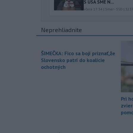
S USA SME N...
včera 17:34
|
Smer - SSD
|
323
Neprehliadnite
ŠIMEČKA: Fico sa bojí priznať,že
Slovensko patrí do koalície
ochotných
Pri h
zvier
pomo