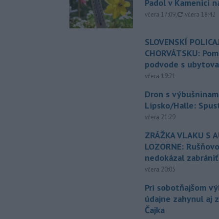
Padol v Kamenici 
aktualizovan
včera 17:09
,
včera 18:42
SLOVENSKÍ POLICAJ
CHORVÁTSKU: Pomáh
podvode s ubytov
včera 19:21
Dron s výbušninami
Lipsko/Halle: Spus
včera 21:29
ZRÁŽKA VLAKU S 
LOZORNE: Rušňovod
nedokázal zabrániť
včera 20:05
Pri sobotňajšom v
údajne zahynul aj 
Čajka