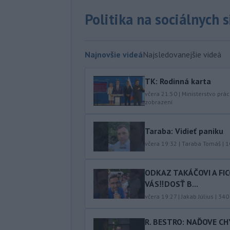
Politika na sociálnych 
Najnovšie videá
Najsledovanejšie videá
TK: Rodinná karta
včera 21:50
|
Ministerstvo prác
zobrazení
Taraba: Vidieť paniku
včera 19:32
|
Taraba Tomáš
|
1
ODKAZ TAKÁČOVI A FI
VÁS‼️DOSŤ B...
včera 19:27
|
Jakab Július
|
340
R. BESTRO: NAĎOVE C