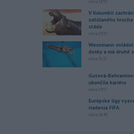
včera 18:55
V Kolumbii zachrán
zatúlaného hrocha
stáda
včera 19:32
Wesemann ovládol 
dosky a má druhé z
včera 21:37
Gutová-Behramiová
ukončila kariéru
včera 19:17
Európske ligy vyzv
riadenia FIFA
včera 18:49