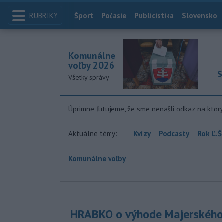
RUBRIKY
Index
Šport
Počasie
Publicistika
Slovensko
Komunálne
voľby 2026
S
Všetky správy
Úprimne ľutujeme, že sme nenašli odkaz na ktor
Aktuálne témy:
Kvízy
Podcasty
Rok Ľ.Š
Komunálne voľby
HRABKO o výhode Majerského