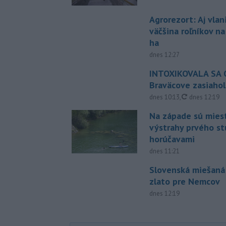
Agrorezort: Aj vlan
väčšina roľníkov n
ha
dnes 12:27
INTOXIKOVALA SA O
Braväcove zasiahol
aktualizovan
dnes 10:13
,
dnes 12:19
Na západe sú mies
výstrahy prvého s
horúčavami
dnes 11:21
Slovenská miešaná
zlato pre Nemcov
dnes 12:19