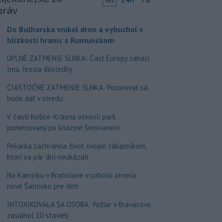
práv
Do Bulharska vnikol dron a vybuchol v
blízkosti hraníc s Rumunskom
ÚPLNÉ ZATMENIE SLNKA: Časť Európy zahalí
tma, hrozia dôsledky
ČIASTOČNÉ ZATMENIE SLNKA: Pozorovať sa
bude dať v stredu
V časti Košice-Krásna otvorili park
pomenovaný po kňazovi Semivanovi
Pekárka zachránila život svojim zákazníkom,
ktorí sa pár dní neukázali
Na Kamzíku v Bratislave v sobotu otvoria
nové Šantisko pre deti
INTOXIKOVALA SA OSOBA: Požiar v Braväcove
zasiahol 10 stavieb