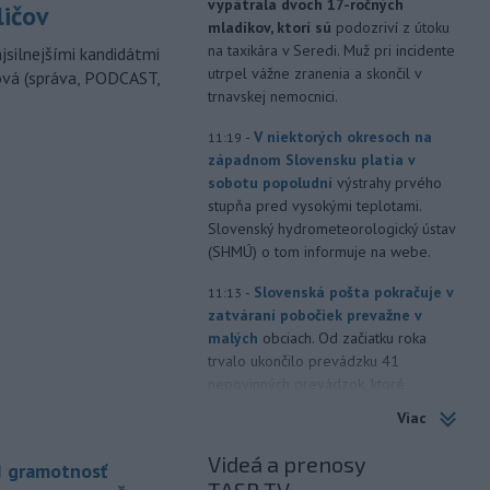
vypátrala dvoch 17-ročných
ličov
mladíkov, ktorí sú
podozriví z útoku
na taxikára v Seredi. Muž pri incidente
jsilnejšími kandidátmi
utrpel vážne zranenia a skončil v
ová (správa, PODCAST,
trnavskej nemocnici.
-
V niektorých okresoch na
11:19
západnom Slovensku platia v
sobotu popoludní
výstrahy prvého
stupňa pred vysokými teplotami.
Slovenský hydrometeorologický ústav
(SHMÚ) o tom informuje na webe.
-
Slovenská pošta pokračuje v
11:13
zatváraní pobočiek prevažne v
malých
obciach. Od začiatku roka
trvalo ukončilo prevádzku 41
nepovinných prevádzok, ktoré
fungovali nad rámec poštovej licencie.
Viac
-
Nepálski záchranári
10:58
Videá a prenosy
I gramotnosť
spozorovali päť tiel na mieste, kde