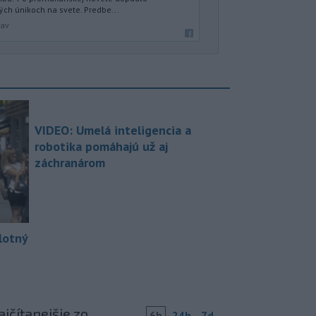
ých únikoch na svete. Predbe...
lav
VIDEO: Umelá inteligencia a
robotika pomáhajú už aj
záchranárom
lotný
jčítanejšie zo
6h
24h
7d