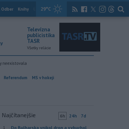
29
°C
 Odber
Knihy
Útulkovo
Magazín
News Now
Archív
TASR
Televízna
publicistika
TASR
ky
Všetky relácie
y neexistovala
Referendum
MS v hokeji
Najčítanejšie
6h
24h
7d
Do Bulharska vnikol dron a vybuchol
1