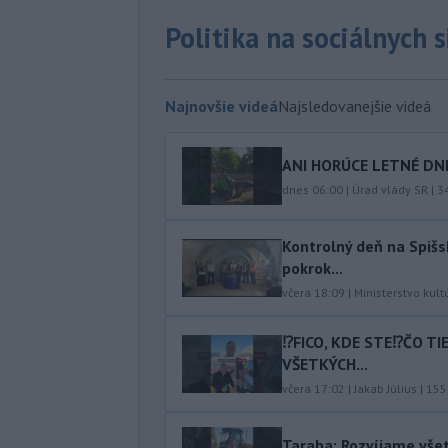
Politika na sociálnych 
Najnovšie videá
Najsledovanejšie videá
ANI HORÚCE LETNÉ DNI
dnes 06:00
|
Úrad vlády SR
|
3
Kontrolný deň na Spišs
pokrok...
včera 18:09
|
Ministerstvo kult
⁉️FICO, KDE STE⁉️ČO T
VŠETKÝCH...
včera 17:02
|
Jakab Július
|
155
Taraba: Rozvíjame vše