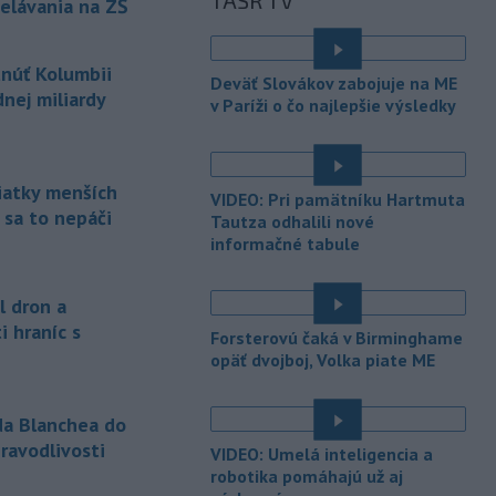
TASR TV
minulý
rok zmizli piati horolezci,
elávania na ZŠ
uviedli v sobotu tamojšie orgány.
TASR o tom informuje podľa správy
tnúť Kolumbii
agentúry Reuters.
Deväť Slovákov zabojuje na ME
nej miliardy
v Paríži o čo najlepšie výsledky
-
Senát Spojených štátov v
10:47
sobotu schválil Todda Blanchea
ako ministra
spravodlivosti. Blanche
bol poverený vedením tohto rezortu
siatky menších
VIDEO: Pri pamätníku Hartmuta
od apríla, keď americký prezident
 sa to nepáči
Tautza odhalili nové
Donald Trump odvolal z funkcie Pam
informačné tabule
Bondiovú.
-
Americké ministerstvo
10:00
l dron a
zahraničných vecí v piatok
i hraníc s
Forsterovú čaká v Birminghame
oznámilo, že vláda
prezidenta
opäť dvojboj, Volka piate ME
Donalda Trumpa plánuje Kolumbii
poskytnúť miliardu dolárov na pomoc
v oblasti bezpečnosti.
da Blanchea do
ravodlivosti
-
Slovenským firmám naďalej
VIDEO: Umelá inteligencia a
09:40
chýbajú pracovníci s konkrétnymi
robotika pomáhajú už aj
é