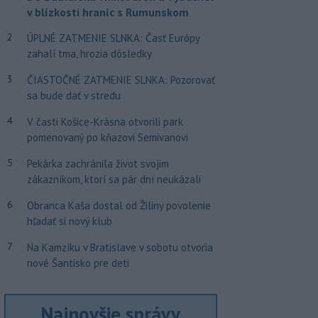
v blízkosti hraníc s Rumunskom
2
ÚPLNÉ ZATMENIE SLNKA: Časť Európy
zahalí tma, hrozia dôsledky
3
ČIASTOČNÉ ZATMENIE SLNKA: Pozorovať
sa bude dať v stredu
4
V časti Košice-Krásna otvorili park
pomenovaný po kňazovi Semivanovi
5
Pekárka zachránila život svojim
zákazníkom, ktorí sa pár dní neukázali
6
Obranca Kaša dostal od Žiliny povolenie
hľadať si nový klub
7
Na Kamzíku v Bratislave v sobotu otvoria
nové Šantisko pre deti
Najnovšie správy