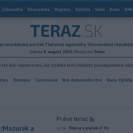
Zahraničie
Ekonomika
Regióny
Kultúra
Veda
Krimi
XML
TERAZ
.SK
pravodajský portál Tlačovej agentúry Slovenskej republi
Sobota
8. august 2026
Meniny má
Oskar
ý ste boli nasmerovaní, ale stránka ktorú hľadáte pravdepodobne nikd
túra
Turizmus
Cestovanie
Rok dobrovoľníctva
Dielo týždňa
Práve teraz
:Mazurek a
-
Polícia v piatok (7. 8.)
12:36