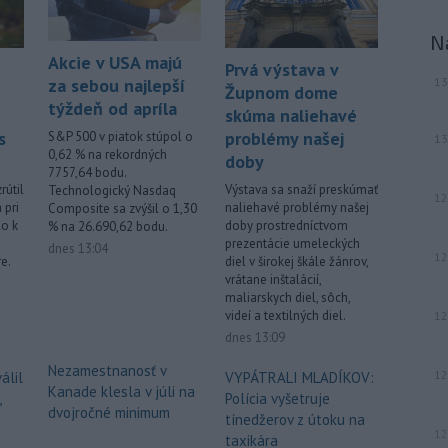
Viac >
N
Akcie v USA majú
Prvá výstava v
13
za sebou najlepší
Župnom dome
týždeň od apríla
skúma naliehavé
s
problémy našej
S&P 500 v piatok stúpol o
13
0,62 % na rekordných
doby
7757,64 bodu.
rútil
Výstava sa snaží preskúmať
Technologický Nasdaq
12
 pri
naliehavé problémy našej
Composite sa zvýšil o 1,30
lo k
doby prostredníctvom
% na 26.690,62 bodu.
prezentácie umeleckých
dnes 13:04
12
e.
diel v širokej škále žánrov,
vrátane inštalácií,
maliarskych diel, sôch,
videí a textilných diel.
12
dnes 13:09
Nezamestnanosť v
12
álil
VYPÁTRALI MLADÍKOV:
Kanade klesla v júli na
,
Polícia vyšetruje
dvojročné minimum
tínedžerov z útoku na
12
taxikára