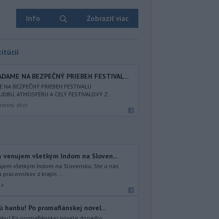
Info
Zobraziť viac
itúcií
ADAME NA BEZPEČNÝ PRIEBEH FESTIVAL...
E NA BEZPEČNÝ PRIEBEH FESTIVALU
HUDBU, ATMOSFÉRU A CELÝ FESTIVALOVÝ Z...
ranný zbor
s venujem všetkým Indom na Sloven...
ujem všetkým Indom na Slovensku. Ste u nás
 pracovníkov z krajín ...
ca
ú hanbu! Po promafiánskej novel...
anbu! Po promafiánskej novele dopadlo