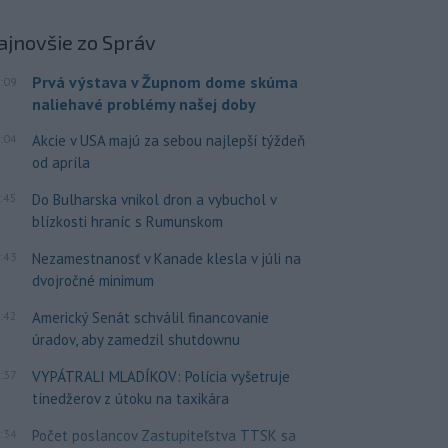
ajnovšie
zo Správ
Prvá výstava v Župnom dome skúma
:09
naliehavé problémy našej doby
:04
Akcie v USA majú za sebou najlepší týždeň
od apríla
:45
Do Bulharska vnikol dron a vybuchol v
blízkosti hraníc s Rumunskom
:43
Nezamestnanosť v Kanade klesla v júli na
dvojročné minimum
:42
Americký Senát schválil financovanie
úradov, aby zamedzil shutdownu
:37
VYPÁTRALI MLADÍKOV: Polícia vyšetruje
tínedžerov z útoku na taxikára
:34
Počet poslancov Zastupiteľstva TTSK sa