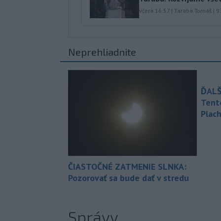
včera 16:57
|
Taraba Tomáš
|
9
Neprehliadnite
ĎALŠ
Tent
Plach
ČIASTOČNÉ ZATMENIE SLNKA:
Pozorovať sa bude dať v stredu
Správy