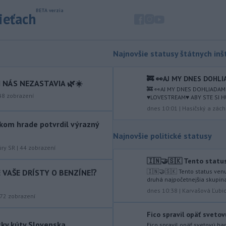
niekoľko dní neukázali, im
pravdepodobne zachránilo život.
sieťach
-
Ministerstvo obrany USA
07:12
plánuje tento rok dokončiť prvé
Najnovšie statusy štátnych inšt
testy
protiraketového systému
Golden Dome (Zlatá kupola) a v roku
2027 uskutočniť letové skúšky.
🚒 👀AJ MY DNES DOHLI
 NÁS NEZASTAVIA 🌿☀️
🚒 👀AJ MY DNES DOHLIADAM
-
Rokovania medzi Iránom a
07:09
48
zobrazení
♥️LOVESTREAM♥️ ABY STE SI 
Ománom o situácii v Hormuzskom
dnes 10:01
|
Hasičský a zách
prielive
napredujú a Spojené štáty
kom hrade potvrdil výrazný
očakávajú, že dohoda bude uzavretá
Najnovšie politické statusy
čoskoro, uviedol v piatok pre agentúru
Reuters nemenovaný americký
úry SR
|
44
zobrazení
predstaviteľ, píše TASR.
🇮🇳🤝🇸🇰 Tento statu
IE VAŠE DRÍSTY O BENZÍNE⁉️
🇮🇳🤝🇸🇰 Tento status ven
-
Úrady vo východnej Číne v
07:01
druhá najpočetnejšia skupina
sobotu zatvorili školy a mnohé
dnes 10:38
|
Karvašová Ľubi
72
zobrazení
turistické
lokality v reakcii na tajfún
Dolphin, ktorý sa blíži k pevnine. TASR
Fico spravil opäť svetov
o tom informuje na základe správy
tky kúty Slovenska
Fico spravil opäť svetovú h