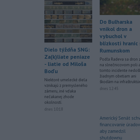
Do Bulharska
vnikol dron a
vybuchol v
blízkosti hraníc 
Dielo týždňa SNG:
Rumunskom
Za(k)liate peniaze
Podľa Radeva sa dron z
- liatie od Miloša
na slnečnicovom poli a
Boďu
tomto incidente nedoš
žiadnym obetiam ani
Niektoré umelecké diela
škodám na infraštruktúr
vznikajú z premysleného
dnes 12:45
zámeru, iné vďaka
nečakanej zhode
okolností.
dnes 10:18
Americký Senát schv
financovanie úradov
aby zamedzil
shutdownu