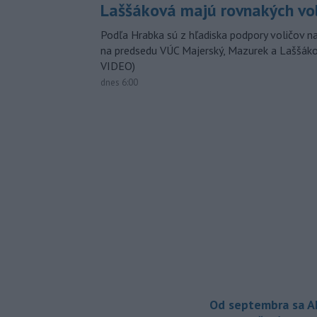
Laššáková majú rovnakých vo
Podľa Hrabka sú z hľadiska podpory voličov na
na predsedu VÚC Majerský, Mazurek a Laššák
VIDEO)
dnes 6:00
Od septembra sa A