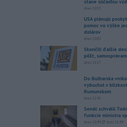
stane súčasťou vzd
dnes 10:53
USA plánujú posky
pomoc vo výške jed
dolárov
dnes 10:02
Skončili ďalšie de
pôšt, samosprávam
dnes 11:17
Do Bulharska vniko
vybuchol v blízkost
Rumunskom
dnes 12:45
Senát schválil Tod
funkcie ministra sp
aktualizovan
dnes 10:49
,
dnes 11:49