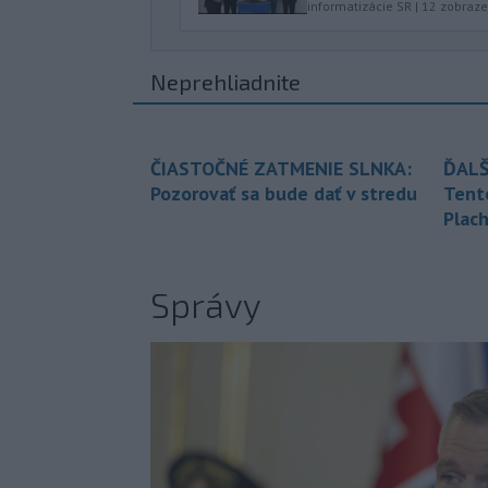
informatizácie SR
|
12
zobraze
Neprehliadnite
ČIASTOČNÉ ZATMENIE SLNKA:
ĎALŠ
Pozorovať sa bude dať v stredu
Tent
Plach
Správy