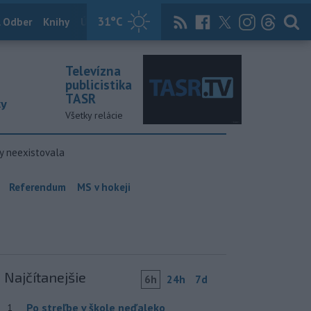
31
°C
 Odber
Knihy
Útulkovo
Magazín
News Now
Archív
TASR
Televízna
publicistika
TASR
ky
Všetky relácie
y neexistovala
Referendum
MS v hokeji
Najčítanejšie
6h
24h
7d
Po streľbe v škole neďaleko
1