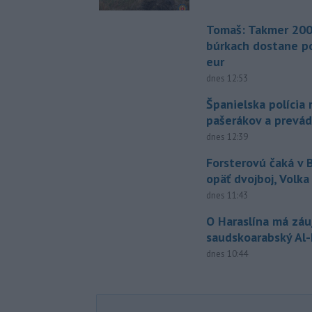
Tomaš: Takmer 200
búrkach dostane p
eur
dnes 12:53
Španielska polícia 
pašerákov a prevá
dnes 12:39
Forsterovú čaká v
opäť dvojboj, Volka
dnes 11:43
O Haraslína má zá
saudskoarabský Al
dnes 10:44