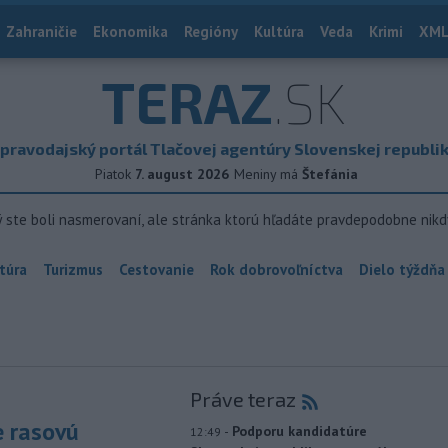
Zahraničie
Ekonomika
Regióny
Kultúra
Veda
Krimi
XML
TERAZ
.SK
pravodajský portál Tlačovej agentúry Slovenskej republi
Piatok
7. august 2026
Meniny má
Štefánia
ý ste boli nasmerovaní, ale stránka ktorú hľadáte pravdepodobne nikd
túra
Turizmus
Cestovanie
Rok dobrovoľníctva
Dielo týždňa
Práve teraz
e rasovú
-
Podporu kandidatúre
12:49