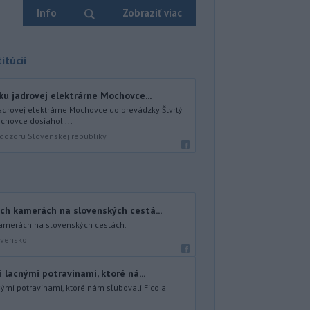
Info
Zobraziť viac
itúcií
ku jadrovej elektrárne Mochovce...
jadrovej elektrárne Mochovce do prevádzky Štvrtý
chovce dosiahol ...
dozoru Slovenskej republiky
ch kamerách na slovenských cestá...
kamerách na slovenských cestách.
ovensko
i lacnými potravinami, ktoré ná...
cnými potravinami, ktoré nám sľubovali Fico a