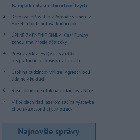
Bangkoku hlásia štyroch mŕtvych
2
Kruhová križovatka v Poprade v smere z
Hozelca bude hotová budúci rok
3
ÚPLNÉ ZATMENIE SLNKA: Časť Európy
zahalí tma, hrozia dôsledky
4
Prešovský kraj vyzýva k využitiu
bezplatného parkoviska v Tatrách
5
Útok na cudzincov v Nitre: Agresori boli
údajne v kuklách
6
Raši odsudzuje útok na cudzincov v Nitre
7
V Košiciach Nad jazerom začína výstavba
chodníka,otvorili aj pumptrack
Najnovšie správy