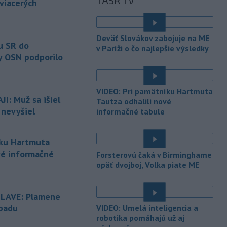
TASR TV
vyvolali v hornatých oblastiach
 viacerých
západného
Rakúska povodne a
zosuvy pôdy.
Deväť Slovákov zabojuje na ME
-
Slovenský
11:51
u SR do
v Paríži o čo najlepšie výsledky
hydrometeorologický ústav (SHMÚ)
y OSN podporilo
varuje v piatok
pred búrkami vo
viacerých okresoch stredného a
východného Slovenska. Vydal preto
VIDEO: Pri pamätníku Hartmuta
výstrahu prvého stupňa.
I: Muž sa išiel
Tautza odhalili nové
 nevyšiel
informačné tabule
-
Ministerstvo vnútra (MV) SR
11:18
požiada Národný bezpečnostný
úrad
(NBÚ) o nezávislé odborné posúdenie
íku Hartmuta
dodaných radarových zariadení, ktoré
vé informačné
Forsterovú čaká v Birminghame
sú v pilotnej prevádzke.
opäť dvojboj, Volka piate ME
-
Pre pretrvávajúce sucho,
11:03
horúčavy a nedostatok pitnej vody
SLAVE: Plamene
boli do odvolania vyhlásené
mimoriadne situácie v obciach Nižný
dpadu
VIDEO: Umelá inteligencia a
Čaj a Vyšný Čaj v okrese Košice-okolie.
robotika pomáhajú už aj