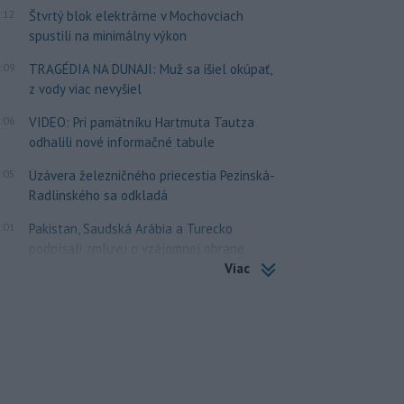
:12
Štvrtý blok elektrárne v Mochovciach
spustili na minimálny výkon
:09
TRAGÉDIA NA DUNAJI: Muž sa išiel okúpať,
z vody viac nevyšiel
:06
VIDEO: Pri pamätníku Hartmuta Tautza
odhalili nové informačné tabule
:05
Uzávera železničného priecestia Pezinská-
Radlinského sa odkladá
:01
Pakistan, Saudská Arábia a Turecko
podpísali zmluvu o vzájomnej obrane
Viac