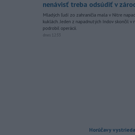
nenávisť treba odsúdiť v záro
Mladých ľudí zo zahraničia mala v Nitre napa
kuklách. Jeden z napadnutých Indov skončil v 
podrobil operácii.
dnes 12:33
Horúčavy vystrieda