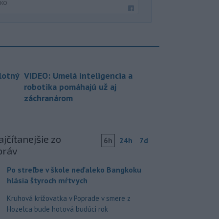
SKO
lotný
VIDEO: Umelá inteligencia a
robotika pomáhajú už aj
záchranárom
jčítanejšie zo
6h
24h
7d
práv
Po streľbe v škole neďaleko Bangkoku
hlásia štyroch mŕtvych
Kruhová križovatka v Poprade v smere z
Hozelca bude hotová budúci rok