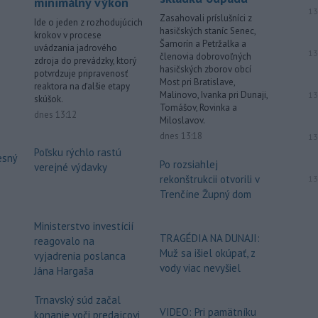
minimálny výkon
13
Zasahovali príslušníci z
Ide o jeden z rozhodujúcich
hasičských staníc Senec,
krokov v procese
Šamorín a Petržalka a
uvádzania jadrového
13
členovia dobrovoľných
zdroja do prevádzky, ktorý
hasičských zborov obcí
potvrdzuje pripravenosť
Most pri Bratislave,
reaktora na ďalšie etapy
Malinovo, Ivanka pri Dunaji,
13
skúšok.
Tomášov, Rovinka a
dnes 13:12
Miloslavov.
dnes 13:18
13
Poľsku rýchlo rastú
esný
Po rozsiahlej
verejné výdavky
rekonštrukcii otvorili v
13
Trenčíne Župný dom
Ministerstvo investícií
TRAGÉDIA NA DUNAJI:
reagovalo na
Muž sa išiel okúpať, z
vyjadrenia poslanca
vody viac nevyšiel
Jána Hargaša
Trnavský súd začal
VIDEO: Pri pamätníku
konanie voči predajcovi