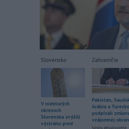
Slovensko
Zahraničie
Pakistan, Sauds
V niektorých
Arábia a Tureck
okresoch
podpísali zmluv
Slovenska zvýšili
vzájomnej obra
výstrahu pred
Správu aktualizujeme.