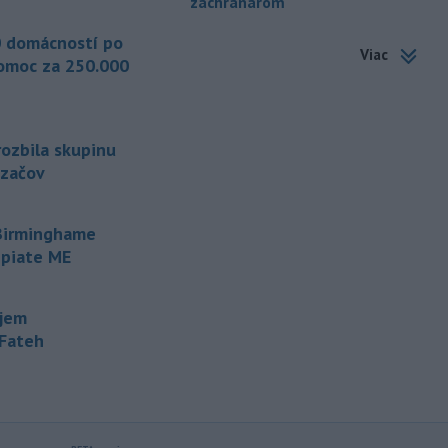
záchranárom
-
Od piatku do nedele (9. 8.)
10:59
do ukončenia premávky bude z
 domácností po
Viac
dôvodu
hudobného festivalu
omoc za 250.000
Lovestream na starom letisku v
bratislavských Vajnoroch upravená
organizácia MHD v oblasti Vajnôr.
rozbila skupinu
-
Slovenský futbalista Lukáš
10:44
dzačov
Haraslín môže v najbližšom období
zmeniť
klubovú adresu. O 30-ročného
stredopoliara Sparty Praha sa podľa
 Birminghame
portálu isport.cz zaujíma
 piate ME
saudskoarabský Al-Fateh.
-
Vo veku 94 rokov zomrela 29.
10:23
ujem
júla 2026 herečka a dlhoročná
-Fateh
členka
Slovenského komorného
divadla (SKD) v Martine Helena
Sudická.
-
Národná diaľničná
10:15
spoločnosť (NDS) ukončila výmenu