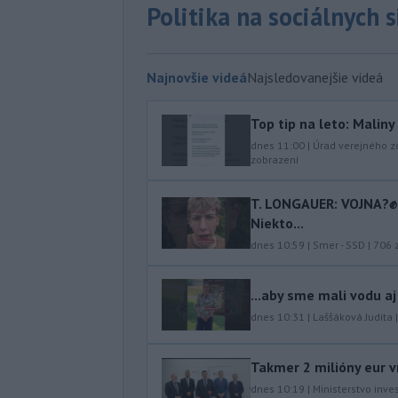
Politika na sociálnych 
Najnovšie videá
Najsledovanejšie videá
Top tip na leto: Malin
dnes 11:00
|
Úrad verejného z
zobrazení
T. LONGAUER: VOJNA?✊ N
Niekto...
dnes 10:59
|
Smer - SSD
|
706
z
...aby sme mali vodu aj
dnes 10:31
|
Laššáková Judita
Takmer 2 milióny eur v
dnes 10:19
|
Ministerstvo inve