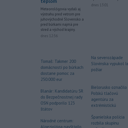
teplom
dnes 13:01
Meteorológovia vydali aj
výstrahu pred vetrom pre
juhovýchodné Slovensko a
pred búrkami najmä pre
stred a východ krajiny.
dnes 12:56
Na severozápade
Tomaš: Takmer 200
Slovinska vypukol l
domácností po búrkach
požiar
dostane pomoc za
250.000 eur
Bielorusko označilo
Blanár: Kandidatúru SR
Poľskú tlačovú
do Bezpečnostnej rady
agentúru za
OSN podporilo 123
extrémistickú
štátov
Španielska polícia
Národné centrum:
rozbila skupinu
Algeziológa navštívilo