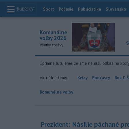
RUBRIKY
Index
Šport
Počasie
Publicistika
Slovensko
Komunálne
voľby 2026
S
Všetky správy
Úprimne ľutujeme, že sme nenašli odkaz na ktor
Aktuálne témy:
Kvízy
Podcasty
Rok Ľ.Š
Komunálne voľby
Prezident: Násilie páchané pr