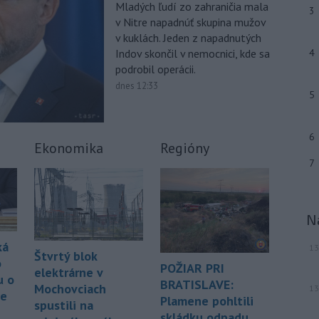
Mladých ľudí zo zahraničia mala
-
Talianska polícia oznámila,
06:02
3
v Nitre napadnúť skupina mužov
že rozbila sieť prevádzačov,
ktorí z
v kuklách. Jeden z napadnutých
Alžírska dopravovali migrantov na
ostrov Sardínia. Pri raziách zatkla
Indov skončil v nemocnici, kde sa
4
osem ľudí, informuje TASR podľa
podrobil operácii.
správy agentúry AFP.
dnes 12:33
5
-
Pri pobreží Ománu hrozí
21:58
ekologická katastrofa pre únik
6
čoraz
väčšieho množstva ropy z
Ekonomika
Regióny
tankera, ktorý narazil na plytčinu v
7
blízkosti prírodnej rezervácie.
-
Zdravotné ťažkosti po
21:22
kontakte s neznámou látkou na
N
termálnom
kúpalisku v Diakovciach v
okrese Šaľa malo 16 osôb. Záchranná
ká
13
Štvrtý blok
zdravotná služba osem z nich
o
POŽIAR PRI
previezla do nemocnice.
elektrárne v
u o
BRATISLAVE:
Mochovciach
13
ne
Viac >
Plamene pohltili
spustili na
skládku odpadu