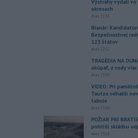
Výstrahy vydali vo
okresoch
dnes 11:55
Blanár: Kandidatúr
Bezpečnostnej rad
123 štátov
dnes 12:52
TRAGÉDIA NA DUNAJ
okúpať, z vody viac
dnes 13:09
VIDEO: Pri pamätn
Tautza odhalili no
tabule
dnes 13:06
POŽIAR PRI BRATI
pohltili skládku o
dnes 13:18