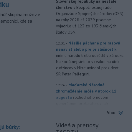
Slovenskej republiky na nestále
dku
členstvo
v Bezpečnostnej rade
Organizácie Spojených národov (OSN)
dnúť skupina mužov v
na roky 2028 až 2029 písomne
nemocnici, kde sa
vyjadrilo už 123 zo 193 členských
štátov OSN.
-
Násilie páchané pre rasovú
12:31
nenávisť alebo pre príslušnosť k
inému národu treba odsúdiť v zárodku.
Na sociálnej sieti to v reakcii na útok
cudzincov v Nitre uviedol prezident
SR Peter Pellegrini.
-
Maďarské Národné
12:26
zhromaždenie môže v utorok 11.
augusta
rozhodnúť o novom
generálnom prokurátorovi, ak
parlament schváli skrátenie jeho
Viac
šesťmesačnej výpovednej lehoty.
Videá a prenosy
jú búrky:
-
Silné búrky vo štvrtok
12:00