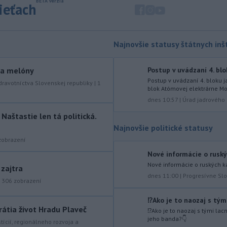
sieťach
mostného
záveru na ľavej strane
mosta Lanfranconi, ktorý je súčasťou
bratislavskej diaľnice D2.
Najnovšie statusy štátnych inšt
-
Počet potvrdených prípadov
10:02
nákazy vírusovým ochorením
ebola
y a melóny
v Konžskej demokratickej republike
Postup v uvádzaní 4. blo
(KDR) presiahol hranicu 4000.
Postup v uvádzaní 4. bloku 
dravotníctva Slovenskej republiky
|
1
blok Atómovej elektrárne Mo
-
V stredu sa bude dať
09:24
dnes 10:57
|
Úrad jadrového 
pozorovať čiastočné zatmenie
aštastie len tá politická.
Slnka i
maximum roja Perzeidy
Najnovšie politické statusy
-
Generálna prokuratúra SR
obrazení
09:01
podala v súvislosti s určením
Nové informácie o ruský
volebných
obvodov celkovo osem
Nové informácie o ruských 
 zajtra
protestov prokurátora, a to proti
dnes 11:00
|
Progresívne Sl
|
306
zobrazení
piatim uzneseniam mestských
zastupiteľstiev a trom uzneseniam
⁉️Ako je to naozaj s tým
zastupiteľstiev samosprávnych krajov.
rátia život Hradu Plaveč
⁉️Ako je to naozaj s tými la
jeho banda?👇
-
Predseda Národnej rady SR
stícií, regionálneho rozvoja a
08:41