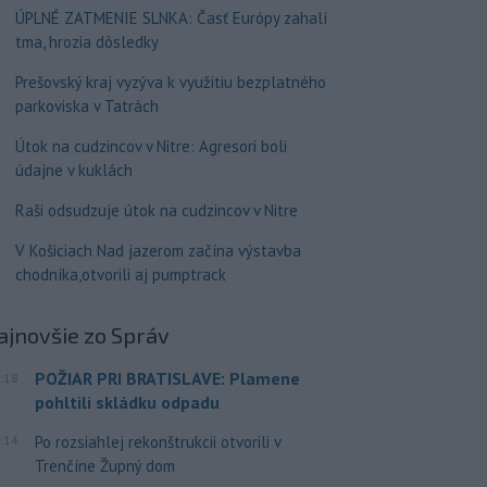
ÚPLNÉ ZATMENIE SLNKA: Časť Európy zahalí
tma, hrozia dôsledky
Prešovský kraj vyzýva k využitiu bezplatného
parkoviska v Tatrách
Útok na cudzincov v Nitre: Agresori boli
údajne v kuklách
Raši odsudzuje útok na cudzincov v Nitre
V Košiciach Nad jazerom začína výstavba
chodníka,otvorili aj pumptrack
ajnovšie
zo Správ
POŽIAR PRI BRATISLAVE: Plamene
:18
pohltili skládku odpadu
:14
Po rozsiahlej rekonštrukcii otvorili v
Trenčíne Župný dom