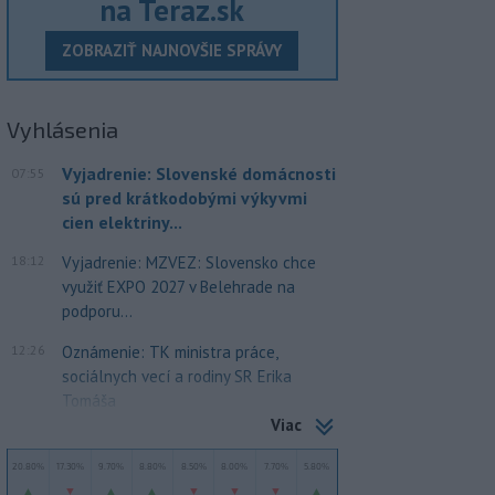
na Teraz.sk
ZOBRAZIŤ NAJNOVŠIE SPRÁVY
Vyhlásenia
Vyjadrenie: Slovenské domácnosti
07:55
sú pred krátkodobými výkyvmi
cien elektriny...
18:12
Vyjadrenie: MZVEZ: Slovensko chce
využiť EXPO 2027 v Belehrade na
podporu...
12:26
Oznámenie: TK ministra práce,
sociálnych vecí a rodiny SR Erika
Tomáša
Viac