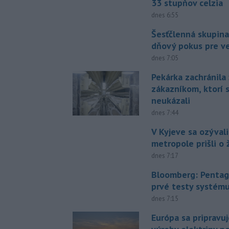
33 stupňov celzia
dnes 6:55
Šesťčlenná skupina
dňový pokus pre v
dnes 7:05
Pekárka zachránila 
zákazníkom, ktorí s
neukázali
dnes 7:44
V Kyjeve sa ozývali
metropole prišli o ž
dnes 7:17
Bloomberg: Pentag
prvé testy systém
dnes 7:15
Európa sa pripravu