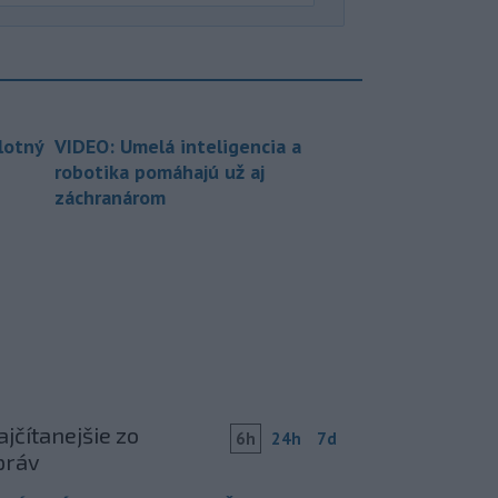
lotný
VIDEO: Umelá inteligencia a
robotika pomáhajú už aj
záchranárom
jčítanejšie zo
6h
24h
7d
práv