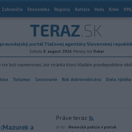
Zahraničie
Ekonomika
Regióny
Kultúra
Veda
Krimi
XML
TERAZ
.SK
pravodajský portál Tlačovej agentúry Slovenskej republi
Sobota
8. august 2026
Meniny má
Oskar
ý ste boli nasmerovaní, ale stránka ktorú hľadáte pravdepodobne nikd
túra
Turizmus
Cestovanie
Rok dobrovoľníctva
Dielo týždňa
Práve teraz
:Mazurek a
-
Nemecká polícia v piatok
07:42