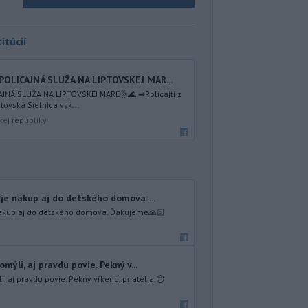
itúcií
POLICAJNÁ SLUŽA NA LIPTOVSKEJ MAR...
AJNÁ SLUŽA NA LIPTOVSKEJ MARE🌞🌊 ➡Policajti z
ovská Sielnica vyk...
kej republiky
je nákup aj do detského domova. ...
nákup aj do detského domova. Ďakujeme🙏🏻
mýli, aj pravdu povie. Pekný v...
, aj pravdu povie. Pekný víkend, priatelia.😊