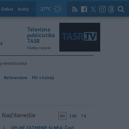
27
°C
 Odber
Knihy
Útulkovo
Magazín
News Now
Archív
TASR
Televízna
publicistika
TASR
ky
Všetky relácie
y neexistovala
Referendum
MS v hokeji
Najčítanejšie
6h
24h
7d
ÚPLNÉ ZATMENIE SLNKA: Časť
1