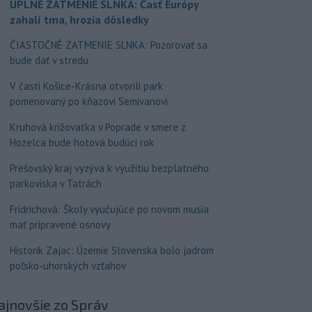
ÚPLNÉ ZATMENIE SLNKA: Časť Európy
zahalí tma, hrozia dôsledky
ČIASTOČNÉ ZATMENIE SLNKA: Pozorovať sa
bude dať v stredu
V časti Košice-Krásna otvorili park
pomenovaný po kňazovi Semivanovi
Kruhová križovatka v Poprade v smere z
Hozelca bude hotová budúci rok
Prešovský kraj vyzýva k využitiu bezplatného
parkoviska v Tatrách
Fridrichová: Školy vyučujúce po novom musia
mať pripravené osnovy
Historik Zajac: Územie Slovenska bolo jadrom
poľsko-uhorských vzťahov
ajnovšie
zo Správ