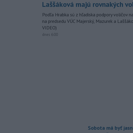
Laššáková majú rovnakých vo
Podľa Hrabka sú z hľadiska podpory voličov na
na predsedu VÚC Majerský, Mazurek a Laššák
VIDEO)
dnes 6:00
Sobota má byť jasn