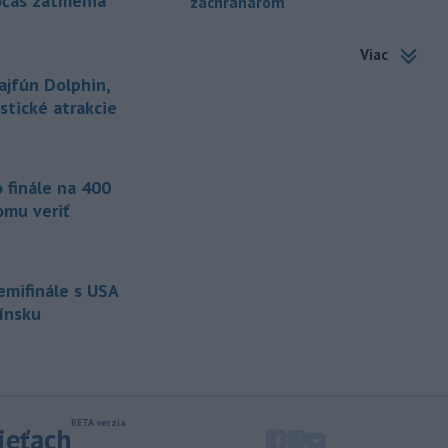
očas zatmenia
záchranárom
sankciách zameraný na príjmy Ruska z
energetického sektora.
Viac
-
Slovenská polícia prispela k
16:08
ajfún Dolphin,
objasneniu prípadu prevádzačstva,
istické atrakcie
ktorý sa podarilo ukončiť
právoplatným odsúdením páchateľa v
Maďarsku.
 finále na 400
-
Piatkový požiar v
15:21
omu veriť
bratislavskej rafinérii Slovnaft je
pod kontrolou.
Príčina jeho vzniku
bude predmetom vyšetrovania. Pre
TASR to potvrdil hovorca rafinérie
semifinále s USA
Anton Molnár.
Fínsku
-
Ministerstvo kultúry (MK) SR
15:17
upraví verziu opatrenia o
podrobnostiach poskytovania dotácií v
pôsobnosti rezortu.
sieťach
-
V bratislavskej rafinérii
14:17