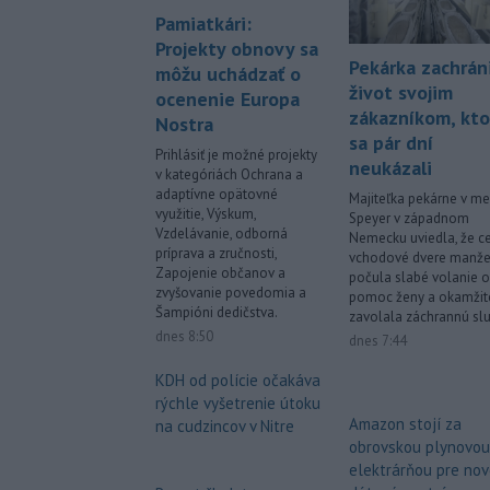
Pamiatkári:
Projekty obnovy sa
Pekárka zachrán
môžu uchádzať o
život svojim
ocenenie Europa
zákazníkom, kto
Nostra
sa pár dní
Prihlásiť je možné projekty
neukázali
v kategóriách Ochrana a
adaptívne opätovné
Majiteľka pekárne v me
využitie, Výskum,
Speyer v západnom
Vzdelávanie, odborná
Nemecku uviedla, že c
príprava a zručnosti,
vchodové dvere manže
Zapojenie občanov a
počula slabé volanie o
zvyšovanie povedomia a
pomoc ženy a okamžit
Šampióni dedičstva.
zavolala záchrannú sl
dnes 8:50
dnes 7:44
KDH od polície očakáva
rýchle vyšetrenie útoku
Amazon stojí za
na cudzincov v Nitre
obrovskou plynovou
elektrárňou pre no