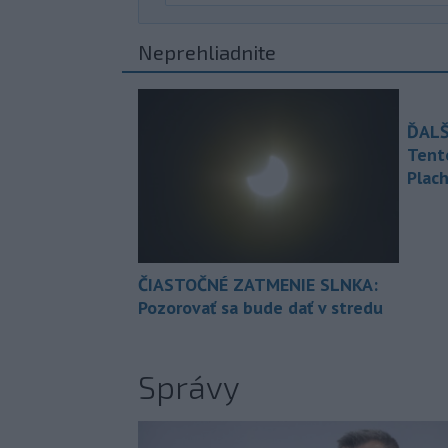
Neprehliadnite
ĎALŠ
Tent
Plach
ČIASTOČNÉ ZATMENIE SLNKA:
Pozorovať sa bude dať v stredu
Správy