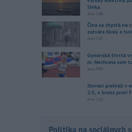
výroby elektriny p
Slnka
dnes 7:08
Čína sa chystá na t
zatvára školy a tur
dnes 7:03
Gymerská štvrtá vo
m: Nechcela som t
dnes 9:00
Slováci prehrali v 
2:5, o bronz proti 
dnes 7:21
Politika na sociálnych 