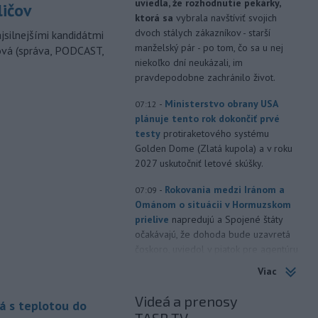
uviedla, že rozhodnutie pekárky,
ličov
ktorá sa
vybrala navštíviť svojich
dvoch stálych zákazníkov - starší
jsilnejšími kandidátmi
manželský pár - po tom, čo sa u nej
ová (správa, PODCAST,
niekoľko dní neukázali, im
pravdepodobne zachránilo život.
-
Ministerstvo obrany USA
07:12
plánuje tento rok dokončiť prvé
testy
protiraketového systému
Golden Dome (Zlatá kupola) a v roku
2027 uskutočniť letové skúšky.
-
Rokovania medzi Iránom a
07:09
Ománom o situácii v Hormuzskom
prielive
napredujú a Spojené štáty
očakávajú, že dohoda bude uzavretá
čoskoro, uviedol v piatok pre agentúru
Reuters nemenovaný americký
Viac
predstaviteľ, píše TASR.
Videá a prenosy
á s teplotou do
-
Úrady vo východnej Číne v
07:01