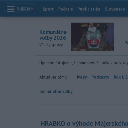
RUBRIKY
Index
Šport
Počasie
Publicistika
Slovensko
Komunálne
voľby 2026
S
Všetky správy
Úprimne ľutujeme, že sme nenašli odkaz na ktor
Aktuálne témy:
Kvízy
Podcasty
Rok Ľ.Š
Komunálne voľby
HRABKO o výhode Majerského