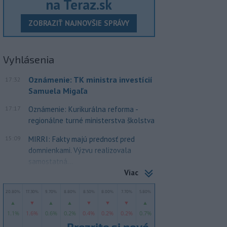
na Teraz.sk
ZOBRAZIŤ NAJNOVŠIE SPRÁVY
Vyhlásenia
Oznámenie: TK ministra investícií
17:32
Samuela Migaľa
17:17
Oznámenie: Kurikurálna reforma -
regionálne turné ministerstva školstva
15:09
MIRRI: Fakty majú prednosť pred
domnienkami. Výzvu realizovala
samostatná...
Viac