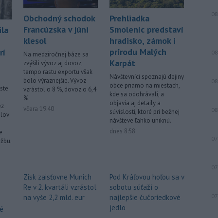
08
Obchodný schodok
Prehliadka
Francúzska v júni
Smoleníc predstaví
ila
klesol
hradisko, zámok i
prírodu Malých
rí
08
Na medziročnej báze sa
Karpát
zvýšili vývoz aj dovoz,
tempo rastu exportu však
Návštevníci spoznajú dejiny
bolo výraznejšie. Vývoz
08
obce priamo na miestach,
ste
vzrástol o 8 %, dovoz o 6,4
kde sa odohrávali, a
%.
objavia aj detaily a
ez
včera 19:40
08
súvislosti, ktoré pri bežnej
lov
návšteve ľahko uniknú.
dnes 8:58
e
07
užbu.
07
Zisk zaisťovne Munich
Pod Kráľovou hoľou sa v
Re v 2. kvartáli vzrástol
sobotu súťaží o
07
na vyše 2,2 mld. eur
najlepšie čučoriedkové
jedlo
vé