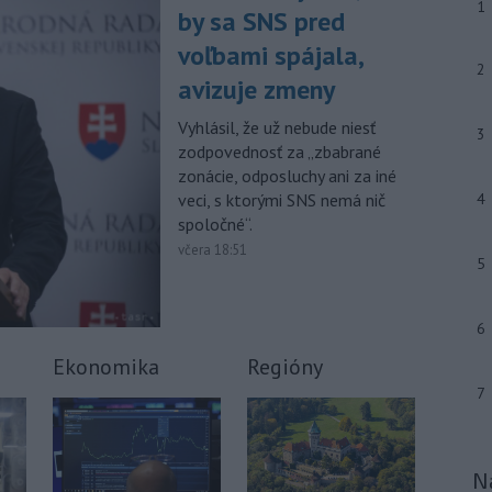
1
výstrahu prvého stupňa.
by sa SNS pred
voľbami spájala,
-
Ministerstvo vnútra (MV) SR
11:18
2
požiada Národný bezpečnostný
úrad
avizuje zmeny
(NBÚ) o nezávislé odborné posúdenie
dodaných radarových zariadení, ktoré
Vyhlásil, že už nebude niesť
3
sú v pilotnej prevádzke.
zodpovednosť za „zbabrané
zonácie, odposluchy ani za iné
-
Pre pretrvávajúce sucho,
11:03
veci, s ktorými SNS nemá nič
4
horúčavy a nedostatok pitnej vody
spoločné“.
boli do odvolania vyhlásené
včera 18:51
mimoriadne situácie v obciach Nižný
5
Čaj a Vyšný Čaj v okrese Košice-okolie.
Viac >
6
Ekonomika
Regióny
7
N