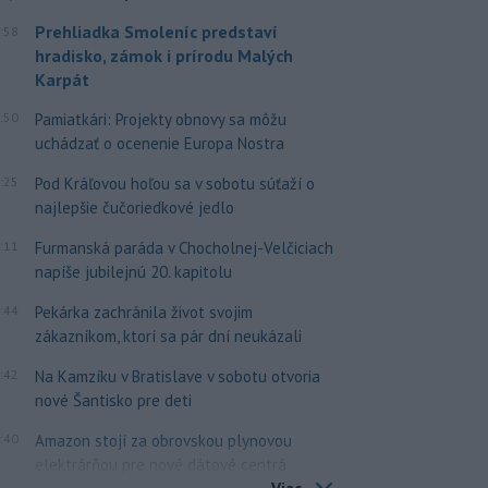
Prehliadka Smoleníc predstaví
:58
hradisko, zámok i prírodu Malých
Karpát
:50
Pamiatkári: Projekty obnovy sa môžu
uchádzať o ocenenie Europa Nostra
:25
Pod Kráľovou hoľou sa v sobotu súťaží o
najlepšie čučoriedkové jedlo
:11
Furmanská paráda v Chocholnej-Velčiciach
napíše jubilejnú 20. kapitolu
:44
Pekárka zachránila život svojim
zákazníkom, ktorí sa pár dní neukázali
:42
Na Kamzíku v Bratislave v sobotu otvoria
nové Šantisko pre deti
:40
Amazon stojí za obrovskou plynovou
elektrárňou pre nové dátové centrá