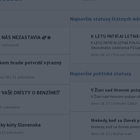
Slovnaft horí uskladnený ropný
produkt.
TASR o tom informovala
rafinéria s tým, že obyvateľom nehrozí
Najnovšie statusy štátnych inšt
nebezpečenstvo.
-
Jedným zo zdravotných rizík
13:50
K LETU PATRÍ AJ LETNÁ 
 NÁS NEZASTAVIA 🌿☀️
na festivale môže byť vyššia
K LETU PATRÍ AJ LETNÁ POLIC
5
zobrazení
Obvodného oddelenia PZ Lipt
úroveň
hluku. Je preto dobré držať sa
ďalej od reproduktorov, používať
dnes 06:12
|
Polícia Slovens
chrániče sluchu či dodržiavať
kom hrade potvrdil výrazný
prestávky.
Najnovšie politické statusy
úry SR
|
31
zobrazení
-
Podporu kandidatúre
12:49
Slovenskej republiky na nestále
V Žiari nad Hronom putu
IE VAŠE DRÍSTY O BENZÍNE⁉️
členstvo
v Bezpečnostnej rade
V Žiari nad Hronom putuje 
Organizácie Spojených národov (OSN)
dnes 06:37
|
Grendel Gábor
na roky 2028 až 2029 písomne
3
zobrazení
vyjadrilo už 123 zo 193 členských
štátov OSN.
Niekedy, keď sa človek po
tky kúty Slovenska
Niekedy, keď sa človek pomýli
-
Násilie páchané pre rasovú
12:31
133
zobrazení
dnes 06:33
|
Korčok Ivan
nenávisť alebo pre príslušnosť k