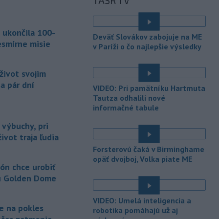
TASR TV
sobotu zatvorili školy a mnohé
turistické
lokality v reakcii na tajfún
Dolphin, ktorý sa blíži k pevnine. TASR
 ukončila 100-
o tom informuje na základe správy
Deväť Slovákov zabojuje na ME
agentúry AP.
esmírne misie
v Paríži o čo najlepšie výsledky
-
Taliansky tenista Matteo
21:30
Arnaldi vypadol na turnaji ATP
život svojim
Masters 1000
v Montreale už v 3.
a pár dní
VIDEO: Pri pamätníku Hartmuta
kole dvojhry.
Tautza odhalili nové
informačné tabule
-
Pri požiari lesného porastu v
20:18
Trstíne v okrese Trnava zasahuje
 výbuchy, pri
takmer 50 hasičov.
ivot traja ľudia
-
Vláda Konžskej
Forsterovú čaká v Birminghame
20:01
demokratickej republiky (KDR) v
opäť dvojboj, Volka piate ME
ón chce urobiť
piatok oznámila,
že preverí, či sa v
u Golden Dome
zásielkach oxidu kobaltnatého
vyvážaných do Číny nachádza urán.
VIDEO: Umelá inteligencia a
je na pokles
-
Senát Spojených štátov v
19:49
robotika pomáhajú už aj
piatok schválil návrh zákona o