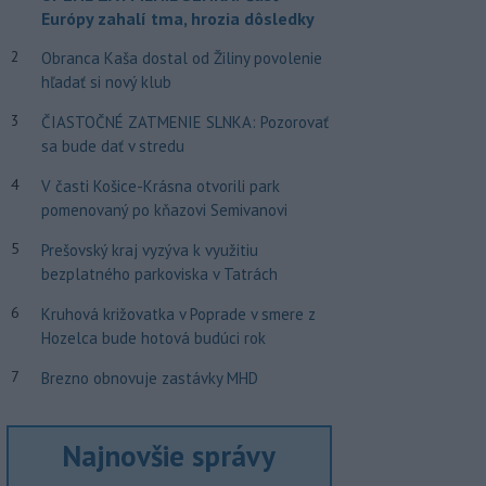
Európy zahalí tma, hrozia dôsledky
2
Obranca Kaša dostal od Žiliny povolenie
hľadať si nový klub
3
ČIASTOČNÉ ZATMENIE SLNKA: Pozorovať
sa bude dať v stredu
4
V časti Košice-Krásna otvorili park
pomenovaný po kňazovi Semivanovi
5
Prešovský kraj vyzýva k využitiu
bezplatného parkoviska v Tatrách
6
Kruhová križovatka v Poprade v smere z
Hozelca bude hotová budúci rok
7
Brezno obnovuje zastávky MHD
Najnovšie správy