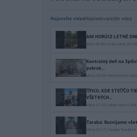
Najnovšie videá
Najsledovanejšie videá
ANI HORÚCE LETNÉ DNI
dnes 06:00
|
Úrad vlády SR
|
8
Kontrolný deň na Spišs
pokrok...
včera 18:09
|
Ministerstvo kult
⁉️FICO, KDE STE⁉️ČO T
VŠETKÝCH...
včera 17:02
|
Jakab Július
|
966
Taraba: Rozvíjame vše
včera 16:57
|
Taraba Tomáš
|
6