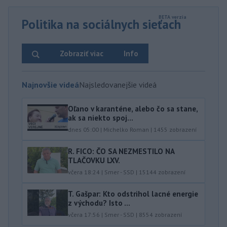
Politika na sociálnych sieťach
Zobraziť viac
Info
Najnovšie videá
Najsledovanejšie videá
Oľano v karanténe, alebo čo sa stane,
ak sa niekto spoj...
dnes 05:00
|
Michelko Roman
|
1455
zobrazení
R. FICO: ČO SA NEZMESTILO NA
TLAČOVKU LXV.
včera 18:24
|
Smer - SSD
|
15144
zobrazení
T. Gašpar: Kto odstrihol lacné energie
z východu? Isto ...
včera 17:56
|
Smer - SSD
|
8554
zobrazení