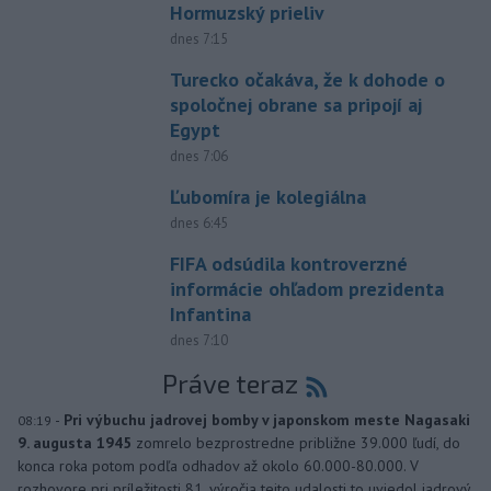
Hormuzský prieliv
dnes 7:15
Turecko očakáva, že k dohode o
spoločnej obrane sa pripojí aj
Egypt
dnes 7:06
Ľubomíra je kolegiálna
dnes 6:45
FIFA odsúdila kontroverzné
informácie ohľadom prezidenta
Infantina
dnes 7:10
Práve teraz
-
Pri výbuchu jadrovej bomby v japonskom meste Nagasaki
08:19
9. augusta 1945
zomrelo bezprostredne približne 39.000 ľudí, do
konca roka potom podľa odhadov až okolo 60.000-80.000. V
rozhovore pri príležitosti 81. výročia tejto udalosti to uviedol jadrový