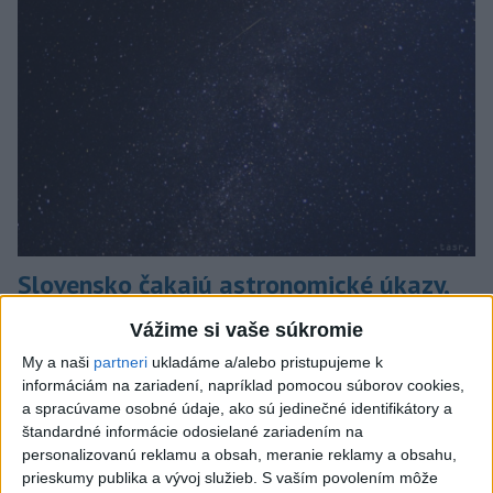
Slovensko čakajú astronomické úkazy,
zatmenie Slnka striedajú Perzeidy
Vážime si vaše súkromie
Zatmenie sa začne najskôr na východe krajiny.
My a naši
partneri
ukladáme a/alebo pristupujeme k
dnes 7:36
informáciám na zariadení, napríklad pomocou súborov cookies,
a spracúvame osobné údaje, ako sú jedinečné identifikátory a
Slovensko
štandardné informácie odosielané zariadením na
personalizovanú reklamu a obsah, meranie reklamy a obsahu,
PREHĽAD: Hostia nedeľných
prieskumy publika a vývoj služieb.
S vaším povolením môže