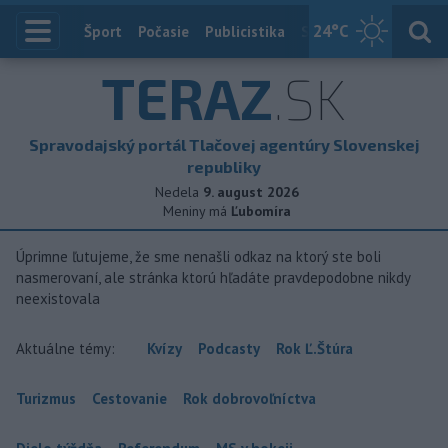
24
°C
Index
Šport
Počasie
Publicistika
Slovensko
Zahranič
TERAZ
.SK
Spravodajský portál Tlačovej agentúry Slovenskej
republiky
Nedela
9. august 2026
Meniny má
Ľubomíra
Úprimne ľutujeme, že sme nenašli odkaz na ktorý ste boli
nasmerovaní, ale stránka ktorú hľadáte pravdepodobne nikdy
neexistovala
Aktuálne témy:
Kvízy
Podcasty
Rok Ľ.Štúra
Turizmus
Cestovanie
Rok dobrovoľníctva