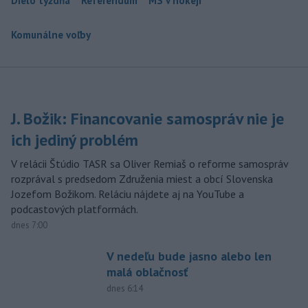
Dielo týždňa
Referendum
MS v hokeji
Komunálne voľby
J. Božik: Financovanie samospráv nie je
ich jediný problém
V relácii Štúdio TASR sa Oliver Remiaš o reforme samospráv
rozprával s predsedom Združenia miest a obcí Slovenska
Jozefom Božikom. Reláciu nájdete aj na YouTube a
podcastových platformách.
dnes 7:00
V nedeľu bude jasno alebo len
malá oblačnosť
dnes 6:14