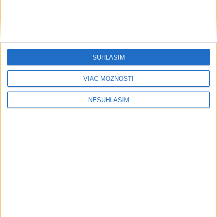
SÚHLASÍM
VIAC MOŽNOSTÍ
....
NESÚHLASÍM