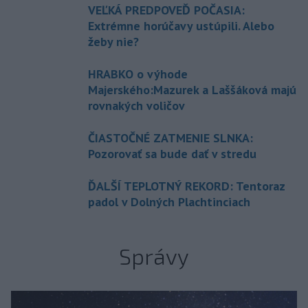
VEĽKÁ PREDPOVEĎ POČASIA:
Extrémne horúčavy ustúpili. Alebo
žeby nie?
HRABKO o výhode
Majerského:Mazurek a Laššáková majú
rovnakých voličov
ČIASTOČNÉ ZATMENIE SLNKA:
Pozorovať sa bude dať v stredu
ĎALŠÍ TEPLOTNÝ REKORD: Tentoraz
padol v Dolných Plachtinciach
Správy