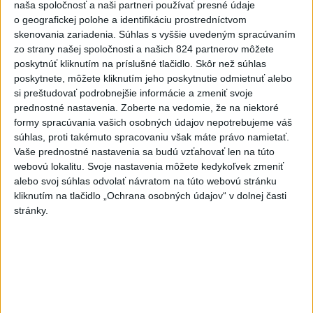
naša spoločnosť a naši partneri používať presné údaje
diskusných relácií
o geografickej polohe a identifikáciu prostredníctvom
dnes 8:42
skenovania zariadenia. Súhlas s vyššie uvedeným spracúvaním
zo strany našej spoločnosti a našich 824 partnerov môžete
poskytnúť kliknutím na príslušné tlačidlo. Skôr než súhlas
Fico: Suchá musia viesť k razantnejšej ochrane vody na
poskytnete, môžete kliknutím jeho poskytnutie odmietnuť alebo
Slovensku
si preštudovať podrobnejšie informácie a zmeniť svoje
prednostné nastavenia.
Zoberte na vedomie, že na niektoré
Polícia vyzýva mladých, aby boli opatrní s požívaním
formy spracúvania vašich osobných údajov nepotrebujeme váš
alkoholu
súhlas, proti takémuto spracovaniu však máte právo namietať.
Vaše prednostné nastavenia sa budú vzťahovať len na túto
MZVEZ: V Nemecku zavedú zákaz konzumácie alkoholu na
webovú lokalitu. Svoje nastavenia môžete kedykoľvek zmeniť
staniciach
alebo svoj súhlas odvolať návratom na túto webovú stránku
kliknutím na tlačidlo „Ochrana osobných údajov“ v dolnej časti
Zahraničie
stránky.
Venhart:Bomba v Nagasaki bola
silnejšia ako v Hirošime,no menej
účinná
dnes 8:24
ICE chce do konca mesiaca vybaviť každého agenta v teréne