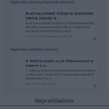
Najnovšie statusy štátnych inštitúcií
🚨 AKTUALIZOVANÉ: POŽIAR VO VOJENSKOM
OBVODE ZÁHORIE JE...
🚨 AKTUALIZOVANÉ: POŽIAR VO VOJENSKOM OBVODE
ZÁHORIE JE LOKALIZOVANÝ A VŠETKY OHNISKÁ SÚ
AKTUÁLNE POD KONTROLOU Hasiči ...
včera 20:10
|
Ministerstvo vnútra SR
Najnovšie politické statusy
🔹 Vzťah ku krajine sa dá zdokumentovať aj
vzťahom k na...
🔹 Vzťah ku krajine sa dá zdokumentovať aj vzťahom
k našej vlajke. Vztyčovanie a zvesovanie vlajky pred
parlamentom by m...
dnes 06:01
|
Hlina Alojz
Neprehliadnite