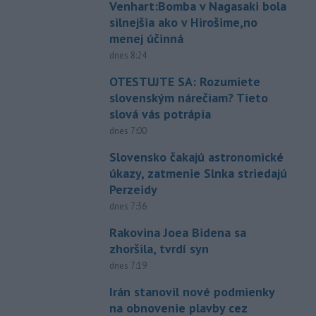
Venhart:Bomba v Nagasaki bola
silnejšia ako v Hirošime,no
menej účinná
dnes 8:24
OTESTUJTE SA: Rozumiete
slovenským nárečiam? Tieto
slová vás potrápia
dnes 7:00
Slovensko čakajú astronomické
úkazy, zatmenie Slnka striedajú
Perzeidy
dnes 7:36
Rakovina Joea Bidena sa
zhoršila, tvrdí syn
dnes 7:19
Irán stanovil nové podmienky
na obnovenie plavby cez