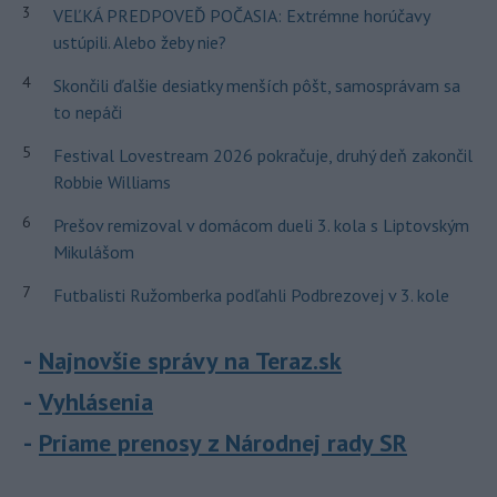
3
VEĽKÁ PREDPOVEĎ POČASIA: Extrémne horúčavy
ustúpili. Alebo žeby nie?
4
Skončili ďalšie desiatky menších pôšt, samosprávam sa
to nepáči
5
Festival Lovestream 2026 pokračuje, druhý deň zakončil
Robbie Williams
6
Prešov remizoval v domácom dueli 3. kola s Liptovským
Mikulášom
7
Futbalisti Ružomberka podľahli Podbrezovej v 3. kole
Najnovšie správy na Teraz.sk
Vyhlásenia
Priame prenosy z Národnej rady SR