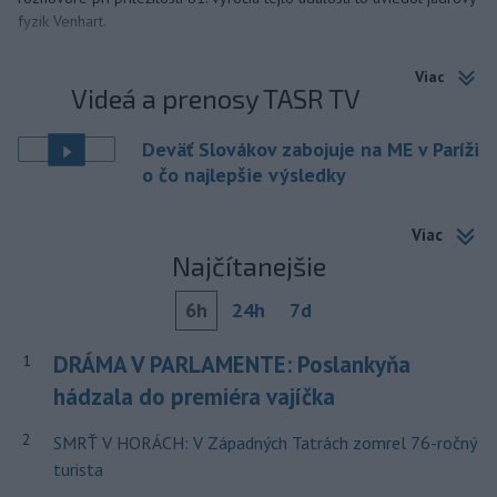
fyzik Venhart.
Viac
Videá a prenosy TASR TV
Deväť Slovákov zabojuje na ME v Paríži
o čo najlepšie výsledky
Viac
Najčítanejšie
6h
24h
7d
DRÁMA V PARLAMENTE: Poslankyňa
1
hádzala do premiéra vajíčka
2
SMRŤ V HORÁCH: V Západných Tatrách zomrel 76-ročný
turista