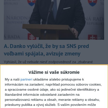
A. Danko vylúčil, že by sa SNS pred
voľbami spájala, avizuje zmeny
Vyhlásil, že už nebude niesť zodpovednosť za „zbabrané
zonácie, odposluchy ani za iné veci, s ktorými SNS nemá nič
Vážime si vaše súkromie
spoločné“.
včera 18:51
My a naši
partneri
ukladáme a/alebo pristupujeme k
informáciám na zariadení, napríklad pomocou súborov cookies,
Slovensko
a spracúvame osobné údaje, ako sú jedinečné identifikátory a
štandardné informácie odosielané zariadením na
KDH od polície očakáva rýchle
personalizovanú reklamu a obsah, meranie reklamy a obsahu,
vyšetrenie útoku na cudzincov v
prieskumy publika a vývoj služieb.
S vaším povolením môže