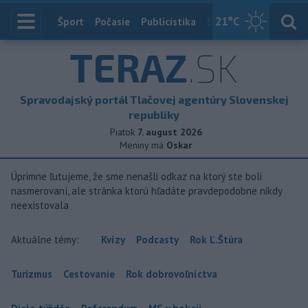
21
°C
Index
Šport
Počasie
Publicistika
Slovensko
Zahranič
TERAZ
.SK
Spravodajský portál Tlačovej agentúry Slovenskej
republiky
Piatok
7. august 2026
Meniny má
Oskar
Úprimne ľutujeme, že sme nenašli odkaz na ktorý ste boli
nasmerovaní, ale stránka ktorú hľadáte pravdepodobne nikdy
neexistovala
Aktuálne témy:
Kvízy
Podcasty
Rok Ľ.Štúra
Turizmus
Cestovanie
Rok dobrovoľníctva