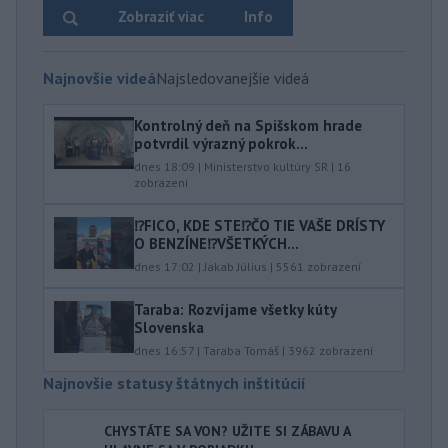
Zobraziť viac
Info
Najnovšie videá
Najsledovanejšie videá
Kontrolný deň na Spišskom hrade
potvrdil výrazný pokrok...
dnes 18:09
|
Ministerstvo kultúry SR
|
16
zobrazení
⁉️FICO, KDE STE⁉️ČO TIE VAŠE DRÍSTY
O BENZÍNE⁉️VŠETKÝCH...
dnes 17:02
|
Jakab Július
|
5561
zobrazení
Taraba: Rozvíjame všetky kúty
Slovenska
dnes 16:57
|
Taraba Tomáš
|
3962
zobrazení
Najnovšie statusy štátnych inštitúcií
CHYSTÁTE SA VON? UŽITE SI ZÁBAVU A