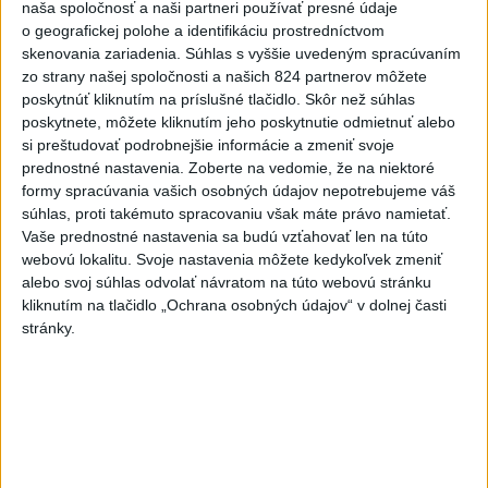
naša spoločnosť a naši partneri používať presné údaje
Nitre
o geografickej polohe a identifikáciu prostredníctvom
včera 18:06
skenovania zariadenia. Súhlas s vyššie uvedeným spracúvaním
zo strany našej spoločnosti a našich 824 partnerov môžete
Rezort školstva pomôže samosprávam s určovaním
poskytnúť kliknutím na príslušné tlačidlo. Skôr než súhlas
školských obvodov
poskytnete, môžete kliknutím jeho poskytnutie odmietnuť alebo
si preštudovať podrobnejšie informácie a zmeniť svoje
O jedného prevádzača menej: Prispela k tomu aj slovenská
prednostné nastavenia.
Zoberte na vedomie, že na niektoré
polícia
formy spracúvania vašich osobných údajov nepotrebujeme váš
súhlas, proti takémuto spracovaniu však máte právo namietať.
POŽIAR V SLOVNAFTE: Došlo k narušeniu jednej z nádrží
Vaše prednostné nastavenia sa budú vzťahovať len na túto
webovú lokalitu. Svoje nastavenia môžete kedykoľvek zmeniť
alebo svoj súhlas odvolať návratom na túto webovú stránku
Zahraničie
kliknutím na tlačidlo „Ochrana osobných údajov“ v dolnej časti
stránky.
Turecko: Nová obranná dohoda nie v
rozpore so záväzkami voči NATO
včera 22:09
Ruská ambasáda označila nález dronu na letisku v Lipsku za
provokáciu