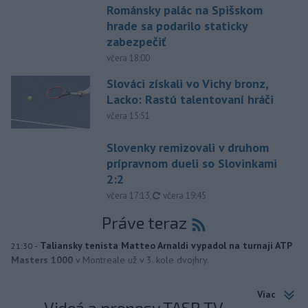
Románsky palác na Spišskom
hrade sa podarilo staticky
zabezpečiť
včera 18:00
Slováci získali vo Vichy bronz,
Lacko: Rastú talentovaní hráči
včera 15:51
Slovenky remizovali v druhom
prípravnom dueli so Slovinkami
2:2
aktualizované
včera 17:13
,
včera 19:45
Práve teraz
-
Taliansky tenista Matteo Arnaldi vypadol na turnaji ATP
21:30
Masters 1000
v Montreale už v 3. kole dvojhry.
Viac
Videá a prenosy TASR TV