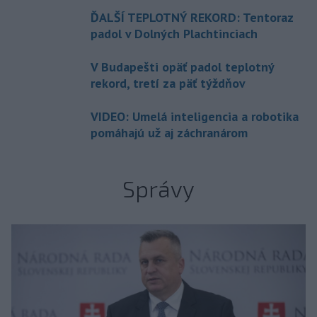
ĎALŠÍ TEPLOTNÝ REKORD: Tentoraz
padol v Dolných Plachtinciach
V Budapešti opäť padol teplotný
rekord, tretí za päť týždňov
VIDEO: Umelá inteligencia a robotika
pomáhajú už aj záchranárom
Správy