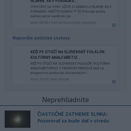
HLAVNE SA V PORIADKU...
CHYSTÁTE SA VON? UŽITE SI ZÁBAVU A HLAVNE SA V
PORIADKU VRÁŤTE DOMOV📍 👮‍♂️ Policajti počas
nočnej akcie navštívili pa...
dnes 18:00
|
Polícia Slovenskej republiky
Najnovšie politické statusy
KEĎ PS ÚTOČÍ NA SLOVENSKÝ FOLKLÓR:
KULTÚRNY ANALFABETIZ...
KEĎ PS ÚTOČÍ NA SLOVENSKÝ FOLKLÓR: KULTÚRNY
ANALFABETIZMUS V PRIAMOM PRENOSE Keď sa
progresívci pustia do slovenských t...
dnes 20:50
|
Kéry Marián
Neprehliadnite
ČIASTOČNÉ ZATMENIE SLNKA:
Pozorovať sa bude dať v stredu