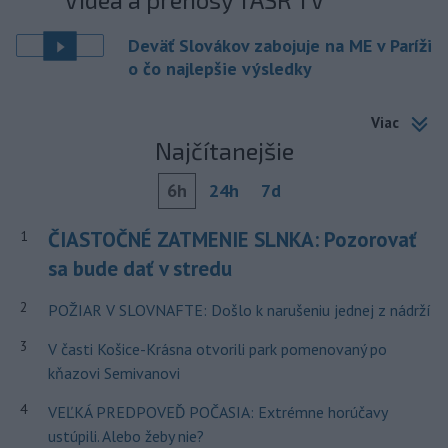
Deväť Slovákov zabojuje na ME v Paríži
o čo najlepšie výsledky
Viac
Najčítanejšie
6h
24h
7d
ČIASTOČNÉ ZATMENIE SLNKA: Pozorovať
1
sa bude dať v stredu
2
POŽIAR V SLOVNAFTE: Došlo k narušeniu jednej z nádrží
3
V časti Košice-Krásna otvorili park pomenovaný po
kňazovi Semivanovi
4
VEĽKÁ PREDPOVEĎ POČASIA: Extrémne horúčavy
ustúpili. Alebo žeby nie?