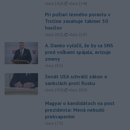
aktualizované
včera 14:20
,
včera 15:46
Pri požiari lesného porastu v
Trstíne zasahuje takmer 50
hasičov
aktualizované
včera 20:21
,
včera 21:05
A. Danko vylúčil, že by sa SNS
pred voľbami spájala, avizuje
zmeny
včera 18:51
Senát USA schválil zákon o
sankciách proti Rusku
aktualizované
včera 19:50
,
včera 20:20
Magyar o kandidátoch na post
prezidenta: Mená nebudú
prekvapením
včera 17:31