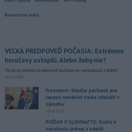
Dielo týždňa
Referendum
MS v hokeji
Komunálne voľby
VEĽKÁ PREDPOVEĎ POČASIA: Extrémne
horúčavy ustúpili. Alebo žeby nie?
Teraz.sk prináša predpoveď počasia na nasledujúci týždeň.
včera 16:00
Prezident: Násilie páchané pre
rasovú nenávisť treba odsúdiť v
zárodku
včera 12:33
POŽIAR V SLOVNAFTE: Došlo k
narušeniu jednej z nádrží