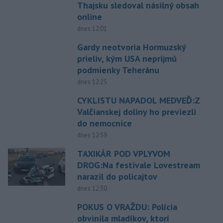
Thajsku sledoval násilný obsah
online
dnes 12:01
Gardy neotvoria Hormuzský
prieliv, kým USA neprijmú
podmienky Teheránu
dnes 12:25
CYKLISTU NAPADOL MEDVEĎ:Z
Valčianskej doliny ho previezli
do nemocnice
dnes 12:59
TAXIKÁR POD VPLYVOM
DROG:Na festivale Lovestream
narazil do policajtov
dnes 12:30
POKUS O VRAŽDU: Polícia
obvinila mladíkov, ktorí