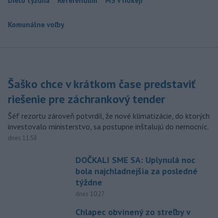
Dielo týždňa
Referendum
MS v hokeji
Komunálne voľby
Šaško chce v krátkom čase predstaviť
riešenie pre záchrankový tender
Šéf rezortu zároveň potvrdil, že nové klimatizácie, do ktorých
investovalo ministerstvo, sa postupne inštalujú do nemocníc.
dnes 11:58
DOČKALI SME SA: Uplynulá noc
bola najchladnejšia za posledné
týždne
dnes 10:27
Chlapec obvinený zo streľby v