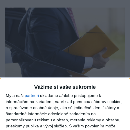
Vážime si vaše súkromie
Odborník: Rozlišovanie medzi
My a naši
partneri
ukladáme a/alebo pristupujeme k
investíciami vás ochráni pred podvodmi
informáciám na zariadení, napríklad pomocou súborov cookies,
a spracúvame osobné údaje, ako sú jedinečné identifikátory a
Poukázal na to, že podvodníci prispôsobujú názvy produktov
štandardné informácie odosielané zariadením na
aj príbehy tomu, čo práve priťahuje pozornosť.
personalizovanú reklamu a obsah, meranie reklamy a obsahu,
dnes 9:38
prieskumy publika a vývoj služieb.
S vaším povolením môže