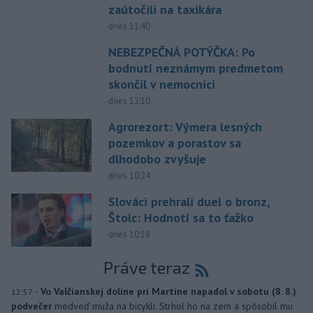
zaútočili na taxikára
dnes 11:40
NEBEZPEČNÁ POTÝČKA: Po
bodnutí neznámym predmetom
skončil v nemocnici
dnes 12:10
Agrorezort: Výmera lesných
pozemkov a porastov sa
dlhodobo zvyšuje
dnes 10:24
Slováci prehrali duel o bronz,
Štolc: Hodnotí sa to ťažko
dnes 10:18
Práve teraz
-
Vo Valčianskej doline pri Martine napadol v sobotu (8. 8.)
12:57
podvečer
medveď muža na bicykli. Strhol ho na zem a spôsobil mu