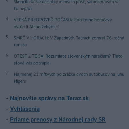
3
Skončili ďalšie desiatky menších pôšt, samosprávam sa
to nepáči
4
VEĽKÁ PREDPOVEĎ POČASIA: Extrémne horúčavy
ustúpili. Alebo žeby nie?
5
SMRŤ V HORÁCH: V Západných Tatrách zomrel 76-ročný
turista
6
OTESTUJTE SA: Rozumiete slovenským nárečiam? Tieto
slová vás potrápia
7
Najmenej 21 mŕtvych po zrážke dvoch autobusov na juhu
Nigeru
Najnovšie správy na Teraz.sk
Vyhlásenia
Priame prenosy z Národnej rady SR