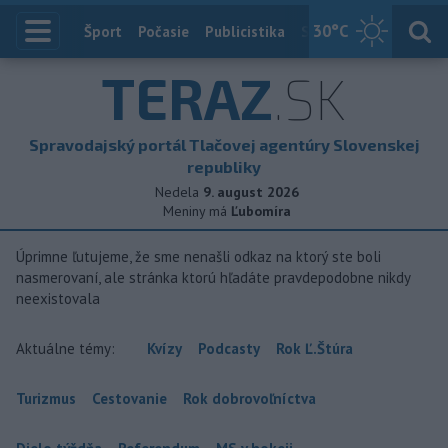
30
°C
Index
Šport
Počasie
Publicistika
Slovensko
Zahranič
TERAZ
.SK
Spravodajský portál Tlačovej agentúry Slovenskej
republiky
Nedela
9. august 2026
Meniny má
Ľubomíra
Úprimne ľutujeme, že sme nenašli odkaz na ktorý ste boli
nasmerovaní, ale stránka ktorú hľadáte pravdepodobne nikdy
neexistovala
Aktuálne témy:
Kvízy
Podcasty
Rok Ľ.Štúra
Turizmus
Cestovanie
Rok dobrovoľníctva