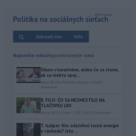
Politika na sociálnych sieťach
Zobraziť viac
Info
Najnovšie videá
Najsledovanejšie videá
Oľano v karanténe, alebo čo sa stane,
ak sa niekto spoj...
dnes 05:00
|
Michelko Roman
|
12487
zobrazení
R. FICO: ČO SA NEZMESTILO NA
TLAČOVKU LXV.
včera 18:24
|
Smer - SSD
|
24552
zobrazení
T. Gašpar: Kto odstrihol lacné energie
z východu? Isto ...