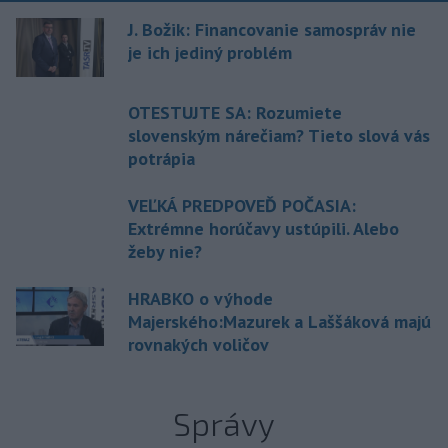
J. Božik: Financovanie samospráv nie
je ich jediný problém
OTESTUJTE SA: Rozumiete
slovenským nárečiam? Tieto slová vás
potrápia
VEĽKÁ PREDPOVEĎ POČASIA:
Extrémne horúčavy ustúpili. Alebo
žeby nie?
HRABKO o výhode
Majerského:Mazurek a Laššáková majú
rovnakých voličov
Správy