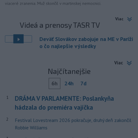
viaceré zranenia. Muž skončil v martinskej nemocnici.
Viac
Videá a prenosy TASR TV
Deväť Slovákov zabojuje na ME v Paríži
o čo najlepšie výsledky
Viac
Najčítanejšie
6h
24h
7d
DRÁMA V PARLAMENTE: Poslankyňa
1
hádzala do premiéra vajíčka
2
Festival Lovestream 2026 pokračuje, druhý deň zakončil
Robbie Williams