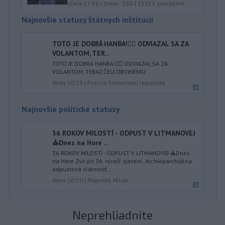
včera 17:56
|
Smer - SSD
|
15153
zobrazení
Najnovšie statusy štátnych inštitúcií
TOTO JE DOBRÁ HANBA!🤦‍♂️ ODVIAZAL SA ZA
VOLANTOM, TER...
TOTO JE DOBRÁ HANBA!🤦‍♂️ ODVIAZAL SA ZA
VOLANTOM, TERAZ ČELÍ OBVINENIU
dnes 10:29
|
Polícia Slovenskej republiky
Najnovšie politické statusy
36 ROKOV MILOSTÍ - ODPUST V LITMANOVEJ
⛪️Dnes na Hore ...
36 ROKOV MILOSTÍ - ODPUST V LITMANOVEJ ⛪️Dnes
na Hore Zvir pri 36. výročí zjavení. Archieparchiálna
odpustová slávnosť ...
dnes 10:50
|
Majerský Milan
Neprehliadnite