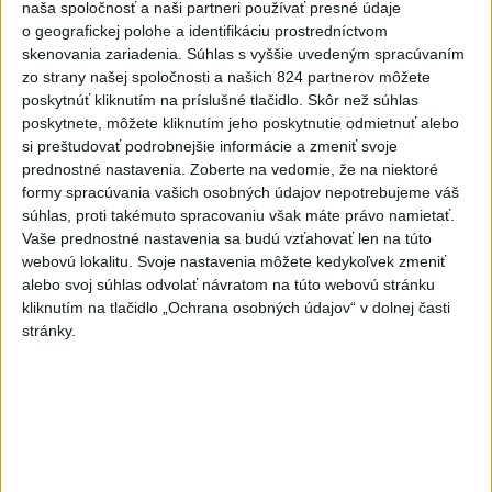
naša spoločnosť a naši partneri používať presné údaje
Slovensko
o geografickej polohe a identifikáciu prostredníctvom
skenovania zariadenia. Súhlas s vyššie uvedeným spracúvaním
Aktuálne je dočasne zatvorených 63
zo strany našej spoločnosti a našich 824 partnerov môžete
pôšt, všetky majú otvoriť do 30.9.
poskytnúť kliknutím na príslušné tlačidlo. Skôr než súhlas
dnes 12:17
poskytnete, môžete kliknutím jeho poskytnutie odmietnuť alebo
si preštudovať podrobnejšie informácie a zmeniť svoje
Šaško chce v krátkom čase predstaviť riešenie pre
prednostné nastavenia.
Zoberte na vedomie, že na niektoré
záchrankový tender
formy spracúvania vašich osobných údajov nepotrebujeme váš
súhlas, proti takémuto spracovaniu však máte právo namietať.
Kandidovať môžu aj nezávislí, potrebujú vyzbierať podpisy od
Vaše prednostné nastavenia sa budú vzťahovať len na túto
občanov
webovú lokalitu. Svoje nastavenia môžete kedykoľvek zmeniť
alebo svoj súhlas odvolať návratom na túto webovú stránku
Slovenskí hasiči naďalej pokračujú vo svojom nasadení vo
kliknutím na tlačidlo „Ochrana osobných údajov“ v dolnej časti
Francúzsku
stránky.
Zahraničie
Húsíovia sa prihlásili k útoku na
ropnú rafinériu v Saudskej Arábii
aktualizované
dnes 9:35
,
dnes 13:20