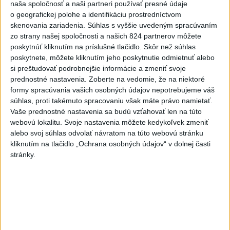
naša spoločnosť a naši partneri používať presné údaje
sa voči týmto tvrdeniam ohradil s tým, že ide o fabulácie,
o geografickej polohe a identifikáciu prostredníctvom
ktoré neodzrkadľujú skutkový stav.
skenovania zariadenia. Súhlas s vyššie uvedeným spracúvaním
včera 22:53
zo strany našej spoločnosti a našich 824 partnerov môžete
poskytnúť kliknutím na príslušné tlačidlo. Skôr než súhlas
Slovensko
poskytnete, môžete kliknutím jeho poskytnutie odmietnuť alebo
si preštudovať podrobnejšie informácie a zmeniť svoje
T. Taraba: SR pomáha Maďarsku s
prednostné nastavenia.
Zoberte na vedomie, že na niektoré
vodou aj napriek tomu, že je jej málo
formy spracúvania vašich osobných údajov nepotrebujeme váš
včera 20:49
súhlas, proti takémuto spracovaniu však máte právo namietať.
Vaše prednostné nastavenia sa budú vzťahovať len na túto
webovú lokalitu. Svoje nastavenia môžete kedykoľvek zmeniť
SLOVENSKÍ POLICAJTI V CHORVÁTSKU: Pomáhali i pri
alebo svoj súhlas odvolať návratom na túto webovú stránku
podvode s ubytovaním
kliknutím na tlačidlo „Ochrana osobných údajov“ v dolnej časti
stránky.
MV odmieta tvrdenia PS o údajnom nasadení ruského
sledovacieho systému
Vo štvrtok má byť opäť horúco, niekde však hrozia búrky