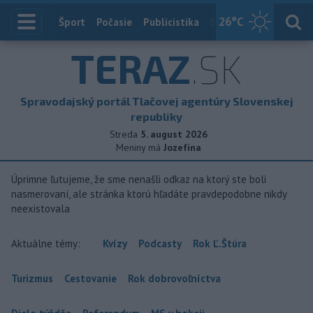
26
°C
Index
Šport
Počasie
Publicistika
Slovensko
Zahranič
TERAZ
.SK
Spravodajský portál Tlačovej agentúry Slovenskej
republiky
Streda
5. august 2026
Meniny má
Jozefína
Úprimne ľutujeme, že sme nenašli odkaz na ktorý ste boli
nasmerovaní, ale stránka ktorú hľadáte pravdepodobne nikdy
neexistovala
Aktuálne témy:
Kvízy
Podcasty
Rok Ľ.Štúra
Turizmus
Cestovanie
Rok dobrovoľníctva