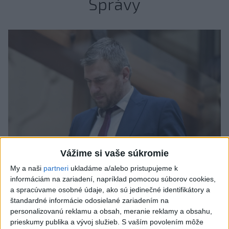
Správy
Vážime si vaše súkromie
My a naši
partneri
ukladáme a/alebo pristupujeme k
informáciám na zariadení, napríklad pomocou súborov cookies,
Filip Kuffa tvrdí, že eurokomisia mu
a spracúvame osobné údaje, ako sú jedinečné identifikátory a
štandardné informácie odosielané zariadením na
dala za pravdu pri zonácii
personalizovanú reklamu a obsah, meranie reklamy a obsahu,
prieskumy publika a vývoj služieb.
S vaším povolením môže
Minister životného prostredia Tomáš Taraba (nominant SNS)