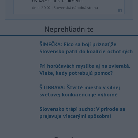
OSTÁVAM ČI ODSTUPUJEM⁉️🤷🏻‍♂️
dnes 20:02
|
Slovenská národná strana
Neprehliadnite
ŠIMEČKA: Fico sa bojí priznať,že
Slovensko patrí do koalície ochotných
Pri horúčavách myslite aj na zvieratá.
Viete, kedy potrebujú pomoc?
ŠTIBRAVÁ: Štvrté miesto v silnej
svetovej konkurencii je výborné
Slovensko trápi sucho: V prírode sa
prejavuje viacerými spôsobmi