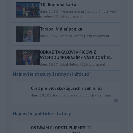
TK: Rodinná karta
dnes 21:50
|
Ministerstvo práce, sociálnych vecí
a rodiny SR
|
29
zobrazení
Taraba: Vidieť paniku
dnes 19:32
|
Taraba Tomáš
|
998
zobrazení
ODKAZ TAKÁČOVI A FICOVI Z
VÝCHODU‼️PORAZÍME VÁS‼️DOSŤ B...
dnes 19:27
|
Jakab Július
|
316
zobrazení
Najnovšie statusy štátnych inštitúcií
Úrad pre Slovákov žijúcich v zahraničí
dnes 19:10
|
Úrad pre Slovákov žijúcich v zahraničí
Najnovšie politické statusy
OSTÁVAM ČI ODSTUPUJEM⁉️🤷🏻‍♂️