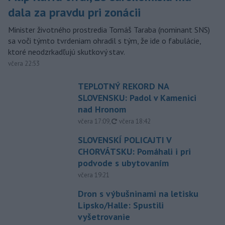
dala za pravdu pri zonácii
Minister životného prostredia Tomáš Taraba (nominant SNS)
sa voči týmto tvrdeniam ohradil s tým, že ide o fabulácie,
ktoré neodzrkadľujú skutkový stav.
včera 22:53
TEPLOTNÝ REKORD NA
SLOVENSKU: Padol v Kamenici
nad Hronom
aktualizované
včera 17:09
,
včera 18:42
SLOVENSKÍ POLICAJTI V
CHORVÁTSKU: Pomáhali i pri
podvode s ubytovaním
včera 19:21
Dron s výbušninami na letisku
Lipsko/Halle: Spustili
vyšetrovanie