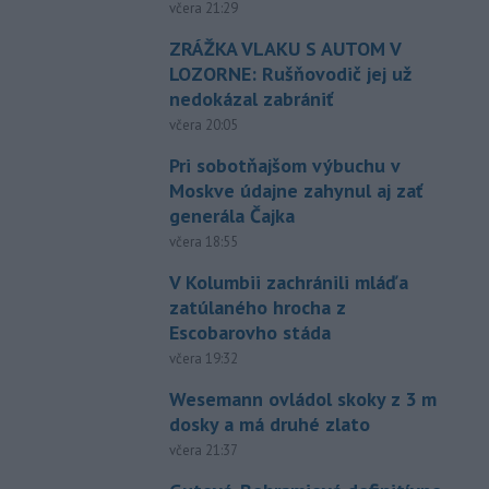
včera 21:29
ZRÁŽKA VLAKU S AUTOM V
LOZORNE: Rušňovodič jej už
nedokázal zabrániť
včera 20:05
Pri sobotňajšom výbuchu v
Moskve údajne zahynul aj zať
generála Čajka
včera 18:55
V Kolumbii zachránili mláďa
zatúlaného hrocha z
Escobarovho stáda
včera 19:32
Wesemann ovládol skoky z 3 m
dosky a má druhé zlato
včera 21:37