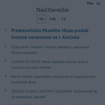
Viac
Najčítanejšie
6h
24h
7d
Predstavitelia Mladého Hlasu podali
1
trestné oznámenie na I. Korčoka
2
Český herec Vladimír Polívka odmietol zaujímavé
filmové projekty
3
UZAVRETÁ CESTA: Medzi Spišskou Novou Vsou a
Levočou sa stala nehoda
4
Mesto Martin vypovedalo zmluvy na tri rozpracované
investičné akcie
5
ZRÁŽKA VLAKU S AUTOM V LOZORNE: Rušňovodič jej
už nedokázal zabrániť